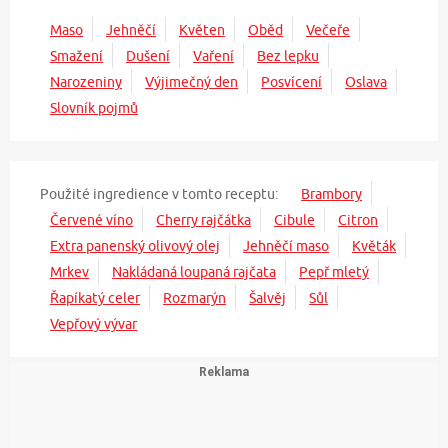
Maso
Jehněčí
Květen
Oběd
Večeře
Smažení
Dušení
Vaření
Bez lepku
Narozeniny
Výjimečný den
Posvícení
Oslava
Slovník pojmů
Použité ingredience v tomto receptu:
Brambory
Červené víno
Cherry rajčátka
Cibule
Citron
Extra panenský olivový olej
Jehněčí maso
Květák
Mrkev
Nakládaná loupaná rajčata
Pepř mletý
Řapíkatý celer
Rozmarýn
Šalvěj
Sůl
Vepřový vývar