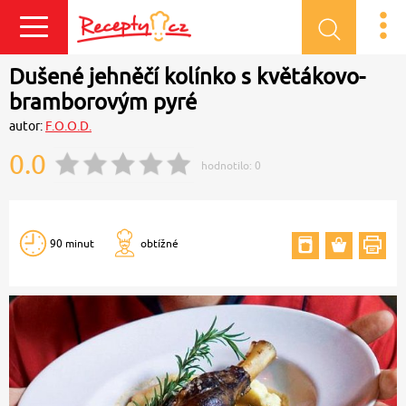
Přihlásit se
Dušené jehněčí kolínko s květákovo-
bramborovým pyré
autor:
F.O.O.D.
0.0
hodnotilo:
0
90 minut
obtížné