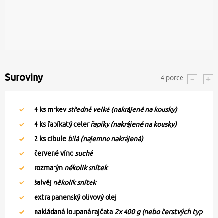
Suroviny
4
porce
4
ks mrkev
středně velké (nakrájené na kousky)
4
ks řapíkatý celer
řapíky (nakrájené na kousky)
2
ks cibule
bílá (najemno nakrájená)
červené víno
suché
rozmarýn
několik snítek
šalvěj
několik snítek
extra panenský olivový olej
nakládaná loupaná rajčata
2x 400 g (nebo čerstvých typ