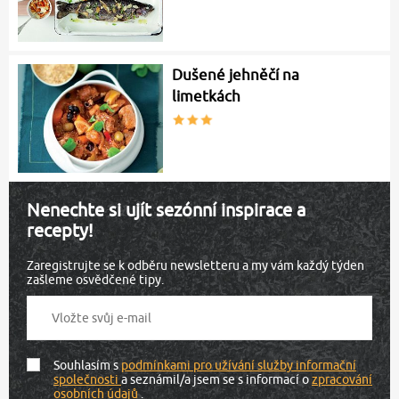
Dušené jehněčí na
limetkách
Nenechte si ujít sezónní inspirace a
recepty!
Zaregistrujte se k odběru newsletteru a my vám každý týden
zašleme osvědčené tipy.
Souhlasím s
podmínkami pro užívání služby informační
společnosti
a seznámil/a jsem se s informací o
zpracování
osobních údajů
.