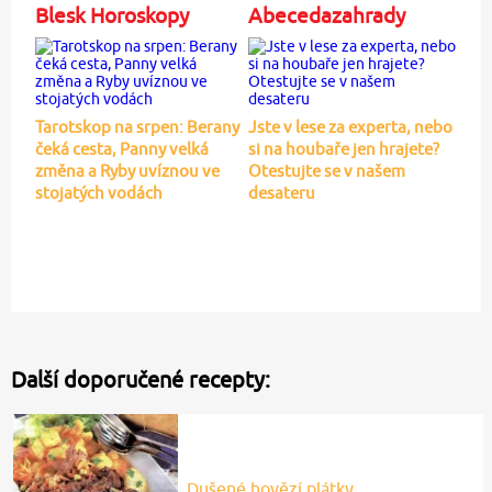
Blesk Horoskopy
Abecedazahrady
Tarotskop na srpen: Berany
Jste v lese za experta, nebo
čeká cesta, Panny velká
si na houbaře jen hrajete?
změna a Ryby uvíznou ve
Otestujte se v našem
stojatých vodách
desateru
Další doporučené recepty:
Dušené hovězí plátky