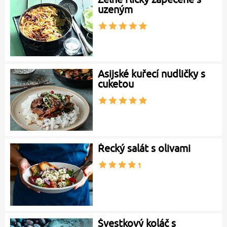
uzeným
Asijské kuřecí nudličky s
cuketou
Řecký salát s olivami
Švestkový koláč s