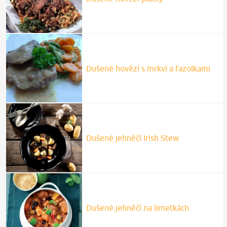
Dušené hovězí s mrkví a fazolkami
Dušené jehněčí Irish Stew
Dušené jehněčí na limetkách