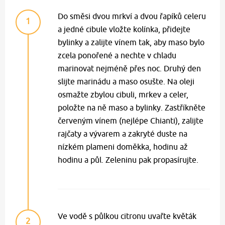
Do směsi dvou mrkví a dvou řapíků celeru
1
a jedné cibule vložte kolínka, přidejte
bylinky a zalijte vínem tak, aby maso bylo
zcela ponořené a nechte v chladu
marinovat nejméně přes noc. Druhý den
slijte marinádu a maso osušte. Na oleji
osmažte zbylou cibuli, mrkev a celer,
položte na ně maso a bylinky. Zastříkněte
červeným vínem (nejlépe Chianti), zalijte
rajčaty a vývarem a zakryté duste na
nízkém plameni doměkka, hodinu až
hodinu a půl. Zeleninu pak propasírujte.
Ve vodě s půlkou citronu uvařte květák
2