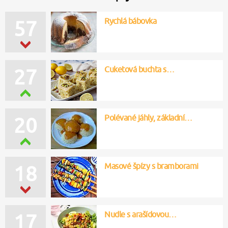
Rychlá bábovka
57
Cuketová buchta s…
27
Polévané jáhly, základní…
20
Masové špízy s bramborami
18
Nudle s arašídovou…
17