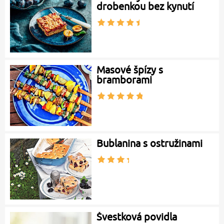
drobenkou bez kynutí
Masové špízy s
bramborami
Bublanina s ostružinami
Švestková povidla