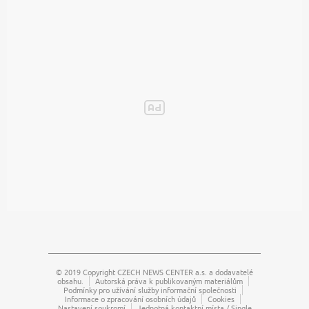
© 2019 Copyright
CZECH NEWS CENTER a.s.
a dodavatelé
obsahu.
Autorská práva k publikovaným materiálům
Podmínky pro užívání služby informační společnosti
Informace o zpracování osobních údajů
Cookies
Nastavení soukromí
Jednotná kontaktní místa / Single