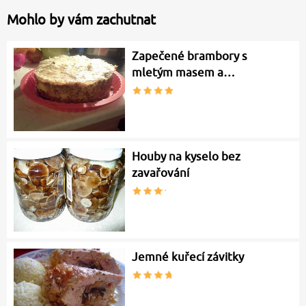
Mohlo by vám zachutnat
Zapečené brambory s
mletým masem a…
Houby na kyselo bez
zavařování
Jemné kuřecí závitky