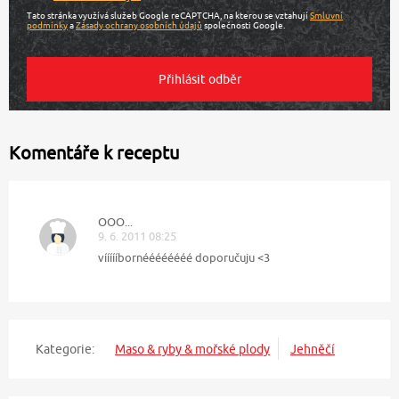
Tato stránka využívá služeb Google reCAPTCHA, na kterou se vztahují
Smluvní
podmínky
a
Zásady ochrany osobních údajů
společnosti Google.
Komentáře k receptu
OOO...
9. 6. 2011 08:25
víííííbornéééééééé doporučuju <3
Kategorie:
Maso & ryby & mořské plody
Jehněčí