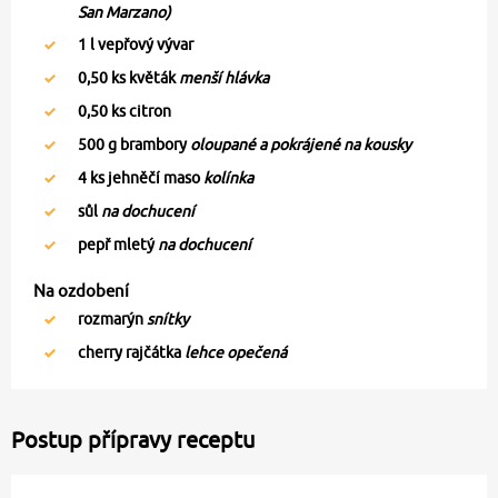
San Marzano)
1
l vepřový vývar
0,50
ks květák
menší hlávka
0,50
ks citron
500
g brambory
oloupané a pokrájené na kousky
4
ks jehněčí maso
kolínka
sůl
na dochucení
pepř mletý
na dochucení
Na ozdobení
rozmarýn
snítky
cherry rajčátka
lehce opečená
Postup přípravy receptu