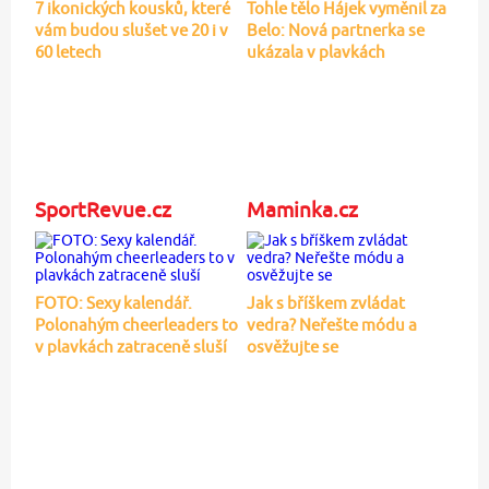
7 ikonických kousků, které
Tohle tělo Hájek vyměnil za
vám budou slušet ve 20 i v
Belo: Nová partnerka se
60 letech
ukázala v plavkách
SportRevue.cz
Maminka.cz
FOTO: Sexy kalendář.
Jak s bříškem zvládat
Polonahým cheerleaders to
vedra? Neřešte módu a
v plavkách zatraceně sluší
osvěžujte se