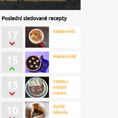
Poslední sledované recepty
Klasické lečo
17
Makový koláč
15
Závitky s
13
mletým
masem…
Rychlá
10
bábovka