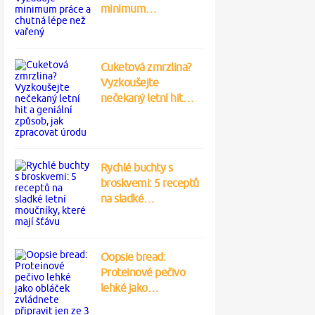
minimum…
Cuketová zmrzlina?
Vyzkoušejte
nečekaný letní hit…
Rychlé buchty s
broskvemi: 5 receptů
na sladké…
Oopsie bread:
Proteinové pečivo
lehké jako…