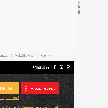
|
|
eny.cz
MojeZdraví.cz
více
Přihlásit se
Vložit recept
Hledat
 ingrediencí
hlé
Sladké
Nejlepší recepty z cukety