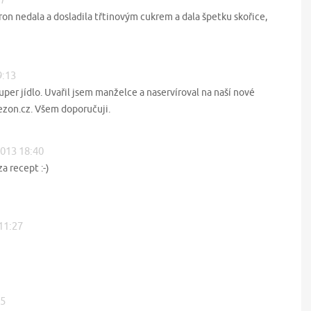
ron nedala a dosladila třtinovým cukrem a dala špetku skořice,
9:13
Super jídlo. Uvařil jsem manželce a naservíroval na naší nové
ezon.cz. Všem doporučuji.
2013 18:40
a recept :-)
 11:27
35