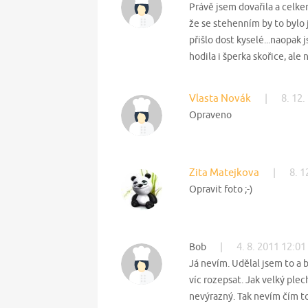
Právě jsem dovařila a celke
že se stehenním by to bylo 
přišlo dost kyselé...naopak
hodila i šperka skořice, ale
Vlasta Novák
|
8. 12.
Opraveno
Zita Matejkova
|
8. 1
Opravit foto ;-)
|
4. 8. 2011 12:01
Bob
Já nevím. Udělal jsem to a 
víc rozepsat. Jak velký plec
nevýrazný. Tak nevím čím t