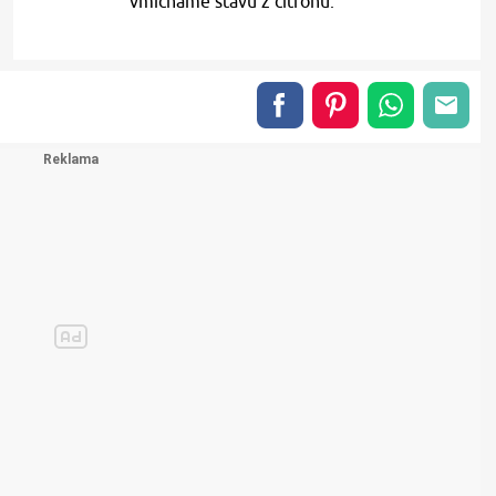
vmícháme šťávu z citronu.