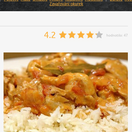
Zavařování okurek
4.2
hodnotilo:
47