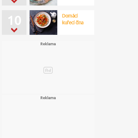
Domácí
10
kuřecí čína