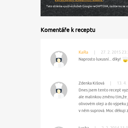
Tato stránka využívá služeb Google reCAPTCHA, na kterou se v
Komentáře k receptu
KaRa
|
27. 2. 2015 23
Naprosto luxusní... díky!
|
13. 4.
Zdenka Kišová
Dnes jsem tento recept vyzk
ale malinkou změnu tím,že j
olivovém oleji a do výpeku 
v něm suprová. Moc děkuji za
|
2. 2. 2014 11: