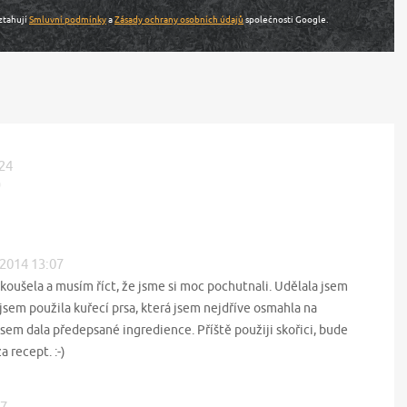
ztahují
Smluvní podmínky
a
Zásady ochrany osobních údajů
společnosti Google.
:24
 2014 13:07
oušela a musím říct, že jsme si moc pochutnali. Udělala jsem
sem použila kuřecí prsa, která jsem nejdříve osmahla na
jsem dala předepsané ingredience. Příště použiji skořici, bude
 recept. :-)
17