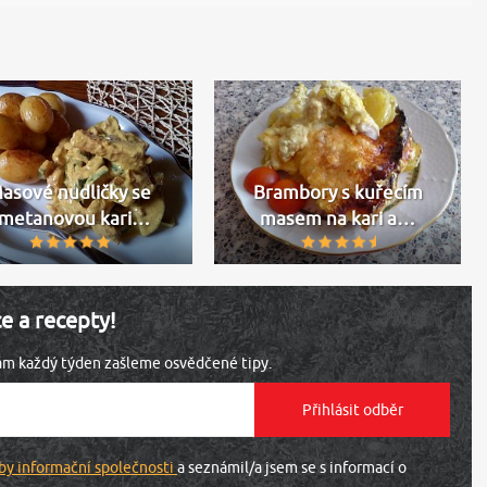
asové nudličky se
Brambory s kuřecím
metanovou kari…
masem na kari a…
ce a recepty!
vám každý týden zašleme osvědčené tipy.
by informační společnosti
a seznámil/a jsem se s informací o