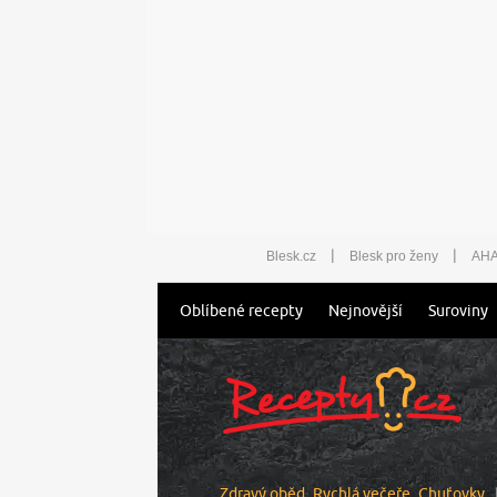
|
|
Blesk.cz
Blesk pro ženy
AHA
Oblíbené recepty
Nejnovější
Suroviny
Zdravý oběd
Rychlá večeře
Chuťovky