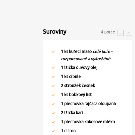
Suroviny
4
porce
1
ks kuřecí maso
celé kuře -
rozporcované a vykostěné
1
lžička olivový olej
1
ks cibule
2
stroužek česnek
1
ks bobkový list
1
plechovka rajčata oloupaná
2
lžička kari
1
plechovka kokosové mléko
1
citron