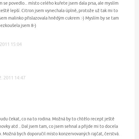
m se povedlo... místo celého kuřete jsem dala prsa, ale myslím
ještě lepší. Citron jsem vynechala úplně, protože už tak mi to
 jsem malinko přislazovala hnědým cukrem :-) Myslím by se tam
 nezkoušela jsem 8-)
 2011 15:04
2. 2011 14:47
budu čekat, co na to rodina. Možná by to chtělo recept ještě
hovky atd .. Dal jsem tam, co jsem sehnal a přijde mi to docela
o. Možná bych doporučil místo konzervovaných rajčat, čerstvá.