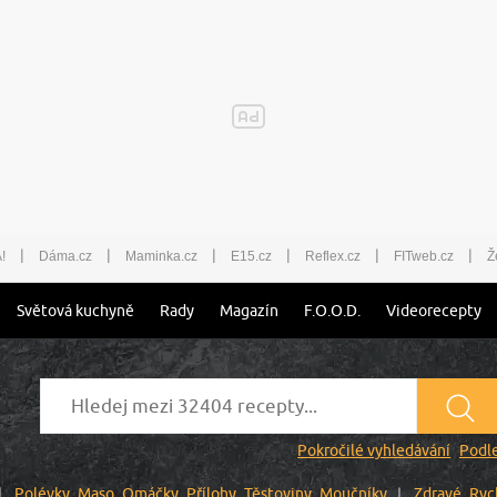
|
|
|
|
|
|
!
Dáma.cz
Maminka.cz
E15.cz
Reflex.cz
FITweb.cz
Ž
Světová kuchyně
Rady
Magazín
F.O.O.D.
Videorecepty
Pokročilé vyhledávání
Podle
Polévky
Maso
Omáčky
Přílohy
Těstoviny
Moučníky
Zdravé
Ryc