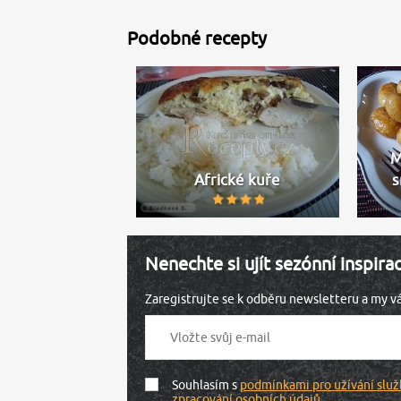
Podobné recepty
M
Africké kuře
s
Nenechte si ujít sezónní inspira
Zaregistrujte se k odběru newsletteru a my 
Souhlasím s
podmínkami pro užívání služ
zpracování osobních údajů
.