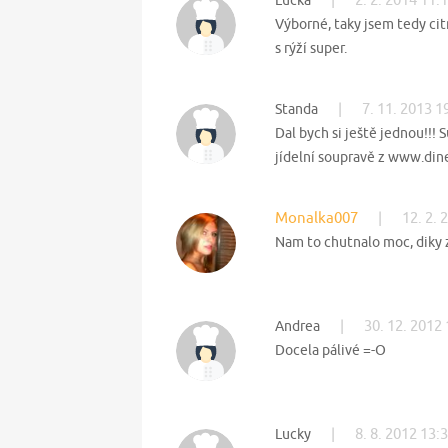
Lucka
Výborné, taky jsem tedy cit
s rýží super.
|
7. 11. 2013 1
Standa
Dal bych si ještě jednou!!! 
jídelní soupravě z www.din
Monalka007
|
12. 2. 
Nam to chutnalo moc, diky z
|
30. 12. 2012
Andrea
Docela pálivé =-O
|
8. 8. 2012 13:
Lucky