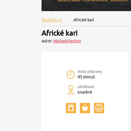
Recepty.cz
Africké kari
Africké kari
autor:
MishaAtherton
doba přípravy:
45 minut
obtížnost:
snadné