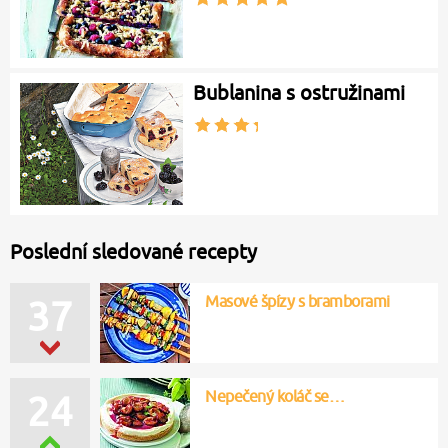
Bublanina s ostružinami
Poslední sledované recepty
Masové špízy s bramborami
37
Nepečený koláč se…
24