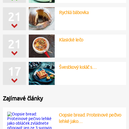
Rychlá bábovka
21
Klasické lečo
21
Švestkový koláč s…
17
Zajímavé články
Oopsie bread: Proteinové pečivo
lehké jako…