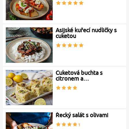
Asijské kuřecí nudličky s
cuketou
Cuketová buchta s
citronem a…
Řecký salát s olivami