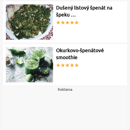
Dušený listový špenát na
špeku …
Okurkovo-špenátové
smoothie