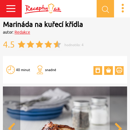
Přihlásit se
Marináda na kuřecí křídla
autor:
Redakce
4.5
hodnotilo:
4
40 minut
snadné