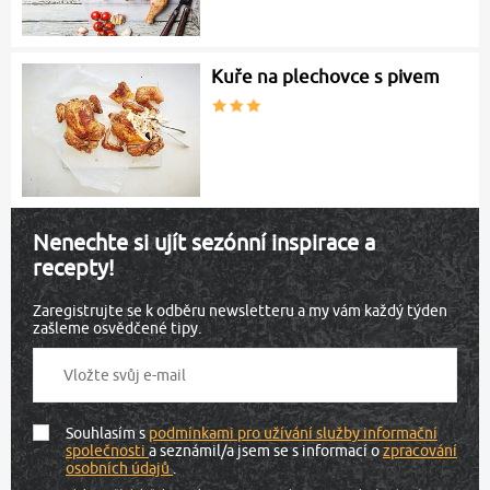
Kuře na plechovce s pivem
Nenechte si ujít sezónní inspirace a
recepty!
Zaregistrujte se k odběru newsletteru a my vám každý týden
zašleme osvědčené tipy.
Souhlasím s
podmínkami pro užívání služby informační
společnosti
a seznámil/a jsem se s informací o
zpracování
osobních údajů
.