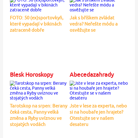
FOTO: 50 (ex)sportovkyň,
Jak s bříškem zvládat
které vypadají v bikinách
vedra? Neřešte módu a
zatraceně dobře
osvěžujte se
Blesk Horoskopy
Abecedazahrady
Tarotskop na srpen: Berany
Jste v lese za experta, nebo
čeká cesta, Panny velká
si na houbaře jen hrajete?
změna a Ryby uvíznou ve
Otestujte se v našem
stojatých vodách
desateru