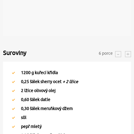
Suroviny
6
porce
1200
g kuřecí křídla
0,25
šálek sherry ocet
+ 2 lžíce
2
lžíce olivový olej
0,60
šálek datle
0,30
šálek meruňkový džem
sůl
pepř mletý