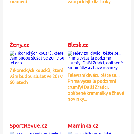
znamení
vám přidají kila i roky
Ženy.cz
Blesk.cz
7 ikonických kousků, které
Televizní diváci, těšte se...
vám budou slušet ve 20 i v
Prima vytasila podzimní
60 letech
trumfy! Další Zrádci,
oblíbené kriminálky a žhavé
novinky...
SportRevue.cz
Maminka.cz