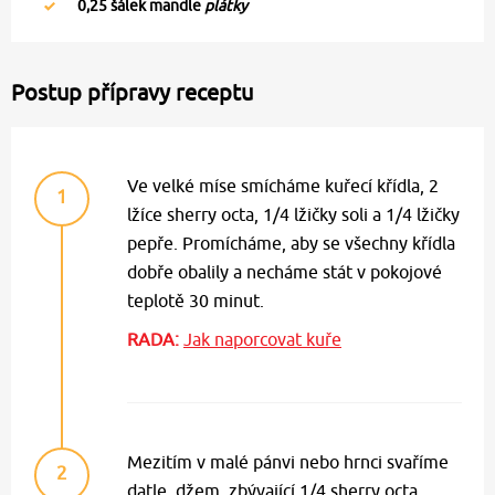
0,25
šálek mandle
plátky
Postup přípravy receptu
Ve velké míse smícháme kuřecí křídla, 2
1
lžíce sherry octa, 1/4 lžičky soli a 1/4 lžičky
pepře. Promícháme, aby se všechny křídla
dobře obalily a necháme stát v pokojové
teplotě 30 minut.
RADA:
Jak naporcovat kuře
Mezitím v malé pánvi nebo hrnci svaříme
2
datle, džem, zbývající 1/4 sherry octa.