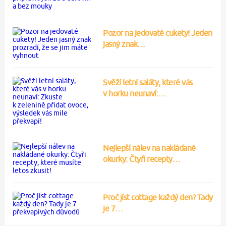
Pozor na jedovaté cukety! Jeden
jasný znak…
Svěží letní saláty, které vás
v horku neunaví:…
Nejlepší nálev na nakládané
okurky: Čtyři recepty…
Proč jíst cottage každý den? Tady
je 7…