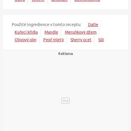
Použité ingredience v tomto receptu:
Datle
Kuřecí křídla
Mandle
Meruňkový džem
Olivový olej
Pepř mletý
Sherry ocet
Sůl