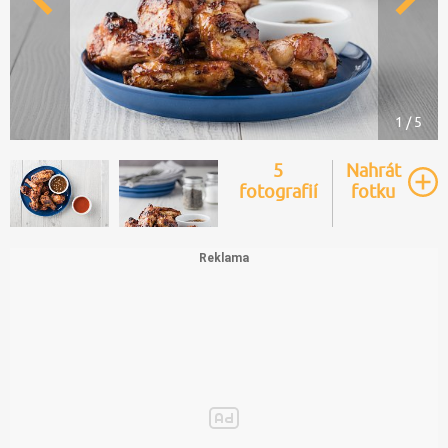
1 / 5
5
Nahrát
fotografií
fotku