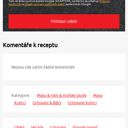
Tato stránka využívá služeb Google reCAPTCHA, na kterou se vztahují
Smluvní
podmínky
a
Zásady ochrany osobních údajů
společnosti Google.
Komentáře k receptu
Nejsou zde zatím žádné komentáře.
Kategorie:
Maso & ryby & mořské plody
Maso
Kuřecí
Grilování & BBQ
Grilované kuřecí
Oběd
Večeře
Grilování
Slovník pojmů