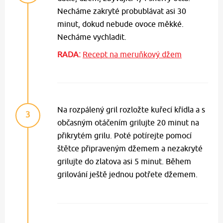
Necháme zakryté probublávat asi 30
minut, dokud nebude ovoce měkké.
Necháme vychladit.
RADA:
Recept na meruňkový džem
Na rozpálený gril rozložte kuřecí křídla a s
3
občasným otáčením grilujte 20 minut na
přikrytém grilu. Poté potírejte pomocí
štětce připraveným džemem a nezakryté
grilujte do zlatova asi 5 minut. Během
grilování ještě jednou potřete džemem.