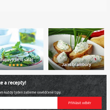
řupavý jarní salát
Jarní brambory
ce a recepty!
vám každý týden zašleme osvědčené tipy.