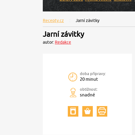
Recepty.cz
Jarní závitky
Jarní závitky
autor:
Redakce
doba přípravy:
20 minut
obtížnost:
snadné