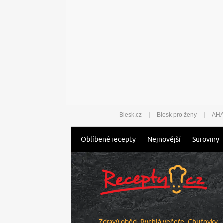
|
|
Blesk.cz
Blesk pro ženy
AHA
Oblíbené recepty
Nejnovější
Suroviny
Zdravý oběd
Rychlá večeře
Chuťovky