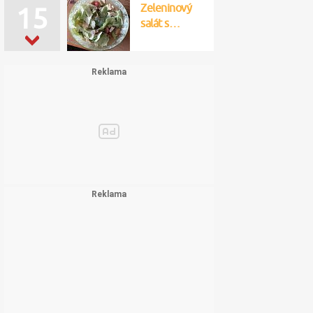
Zeleninový
15
salát s…