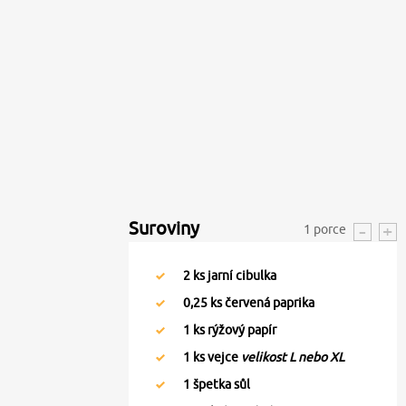
Suroviny
1
porce
2
ks jarní cibulka
0,25
ks červená paprika
1
ks rýžový papír
1
ks vejce
velikost L nebo XL
1
špetka sůl