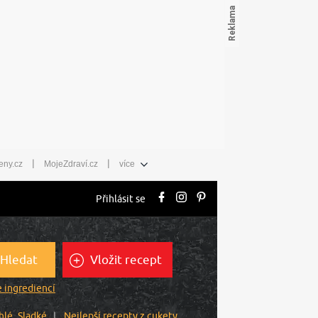
|
|
eny.cz
MojeZdraví.cz
více
Přihlásit se
Hledat
Vložit recept
 ingrediencí
hlé
Sladké
Nejlepší recepty z cukety