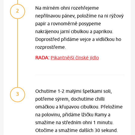
Na mírném ohni rozehřejeme
2
nepřilnavou pánev, položíme na ni rýžový
papír a rovnoměrně posypeme
nakrájenou jarní cibulkou a paprikou.
Doprostřed přidáme vejce a vidličkou ho
rozprostřeme.
RADA:
Pikantnější čínské jídlo
Ochutíme 1-2 malými špetkami soli,
3
potřeme sýrem, dochutíme chilli
omáčkou a křupavou cibulkou. Přeložíme
na polovinu, přidáme lžičku Ramy a
smažíme na středním ohni 1 minutu.
Otočíme a smažíme dalších 30 sekund.