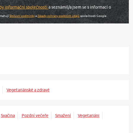
by informační společnosti
a seznámil/a jsem se s informací o
ztahují
Smluvní podmínky
a
Zásady ochrany osobních údajů
společnosti Google.
Vegetariánské a zdravé
Svačina
Pozdní večeře
Smažení
Vegetariáni