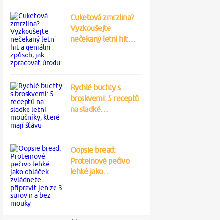
Cuketová zmrzlina?
Vyzkoušejte
nečekaný letní hit…
Rychlé buchty s
broskvemi: 5 receptů
na sladké…
Oopsie bread:
Proteinové pečivo
lehké jako…