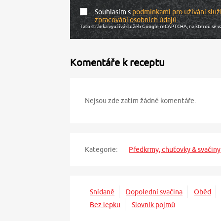
Souhlasím s
podmínkami pro užívání služ
zpracování osobních údajů
.
Tato stránka využívá služeb Google reCAPTCHA, na kterou se v
Komentáře k receptu
Nejsou zde zatím žádné komentáře.
Kategorie:
Předkrmy, chuťovky & svačiny
Snídaně
Dopolední svačina
Oběd
Bez lepku
Slovník pojmů