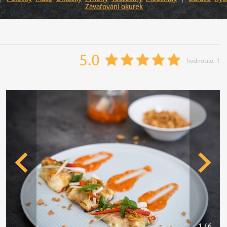
Zavařování okurek
5.0
hodnotilo:
1
1 / 6