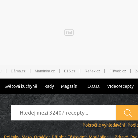
|
|
|
|
|
|
!
Dáma.cz
Maminka.cz
E15.cz
Reflex.cz
FITweb.cz
Ž
Světová kuchyně
Rady
Magazín
F.O.O.D.
Videorecepty
Pokročilé vyhledávání
Podle
Polévky
Maso
Omáčky
Přílohy
Těstoviny
Moučníky
Zdravé
Ryc