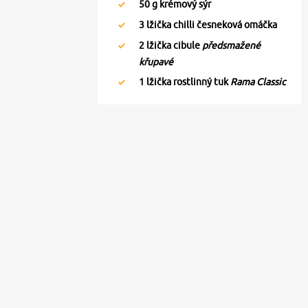
50
g krémový sýr
3
lžička chilli česneková omáčka
2
lžička cibule
předsmažené
křupavé
1
lžička rostlinný tuk
Rama Classic