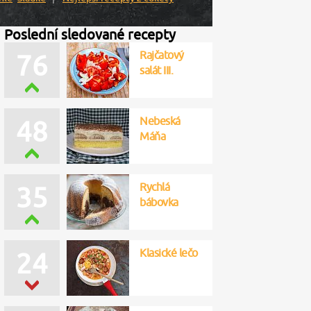
Poslední sledované recepty
Rajčatový
76
salát III.
Nebeská
48
Máňa
Rychlá
35
bábovka
Klasické lečo
24