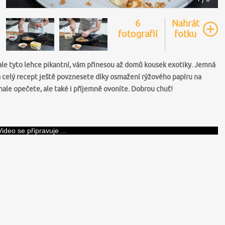
6
Nahrát
fotografií
fotku
, ale tyto lehce pikantní, vám přinesou až domů kousek exotiky. Jemná
 a celý recept ještě povznesete díky osmažení rýžového papíru na
ale opečete, ale také i příjemně ovoníte. Dobrou chuť!
Video se připravuje ...