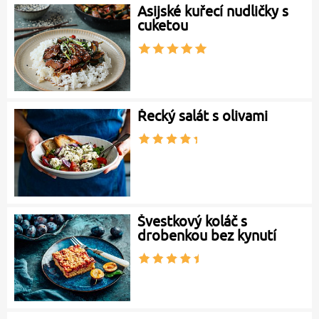
Asijské kuřecí nudličky s
cuketou
Řecký salát s olivami
Švestkový koláč s
drobenkou bez kynutí