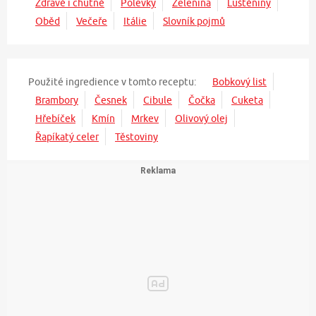
Zdravě i chutně
Polévky
Zelenina
Luštěniny
Oběd
Večeře
Itálie
Slovník pojmů
Použité ingredience v tomto receptu:
Bobkový list
Brambory
Česnek
Cibule
Čočka
Cuketa
Hřebíček
Kmín
Mrkev
Olivový olej
Řapíkatý celer
Těstoviny