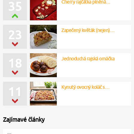
Cherry rajčátka plněná…
35
Zapečený květák (nejen)…
23
Jednoduchá rajská omáčka
18
Kynutý ovocný koláč s…
11
Zajímavé články