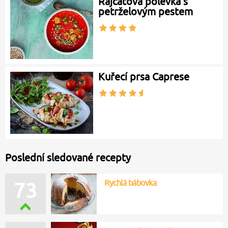
Rajčatová polévka s
petrželovým pestem
Kuřecí prsa Caprese
Poslední sledované recepty
Rychlá bábovka
73