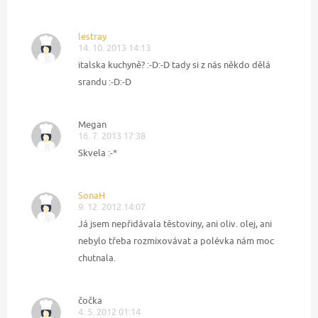
lestray
14. 10. 2013 14:13
italska kuchyně? :-D:-D tady si z nás někdo dělá
srandu :-D:-D
Megan
16. 7. 2013 17:38
Skvela :-*
SonaH
9. 12. 2012 14:07
Já jsem nepřidávala těstoviny, ani oliv. olej, ani
nebylo třeba rozmixovávat a polévka nám moc
chutnala.
čočka
4. 5. 2012 01:14