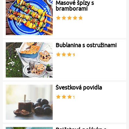
Masové špízy s
bramborami
Bublanina s ostružinami
Švestková povidla