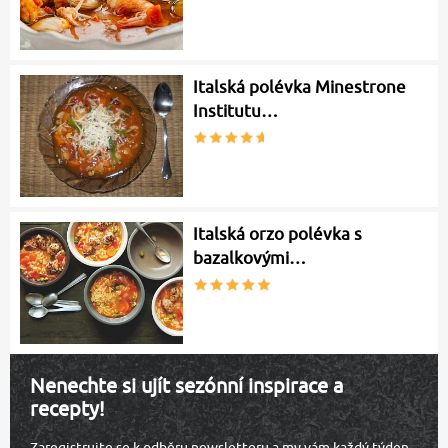
Italská polévka Minestrone
Institutu…
Italská orzo polévka s
bazalkovými…
Nenechte si ujít sezónní inspirace a
recepty!
Zaregistrujte se k odběru newsletteru a my vám každý týden