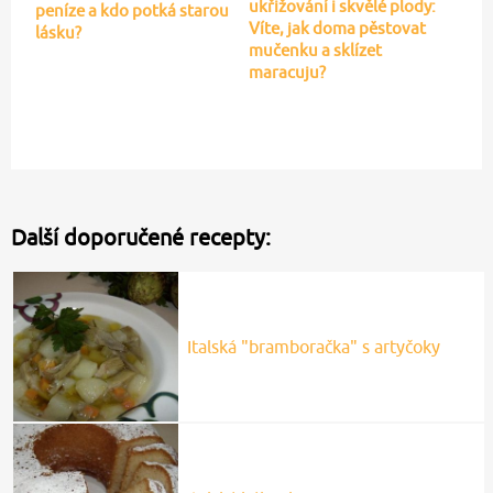
ukřižování i skvělé plody:
peníze a kdo potká starou
Víte, jak doma pěstovat
lásku?
mučenku a sklízet
maracuju?
Další doporučené recepty:
Italská "bramboračka" s artyčoky