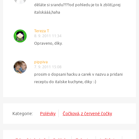
děláte si srandu????od pohledu je to k zblití,prej
italskááá,haha
Tereza T
8. 9. 2011 11:34
Opraveno, díky.
pippiva
7. 9. 2011 15:08
prosim o dopsani hacku a carek v nazvu a pridani
receptu do italske kuchyne, diky :-)
Kategorie:
Polévky
Čočková, z červené čočky