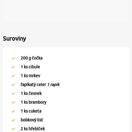
Suroviny
200
g čočka
1
ks cibule
1
ks mrkev
řapíkatý celer
1 rapik
1
ks česnek
1
ks brambory
1
ks cuketa
bobkový list
2
ks hřebíček