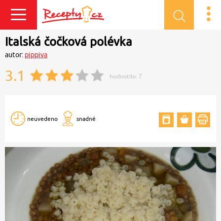
Přihlásit se
Italská čočková polévka
autor:
pippiva
3.1
hodnotilo:
7
neuvedeno
snadné