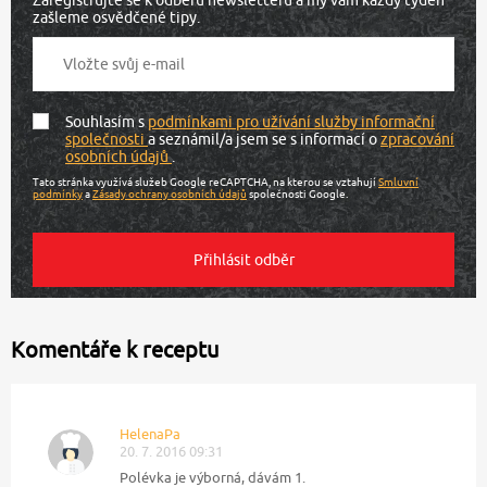
zašleme osvědčené tipy.
Souhlasím s
podmínkami pro užívání služby informační
společnosti
a seznámil/a jsem se s informací o
zpracování
osobních údajů
.
Tato stránka využívá služeb Google reCAPTCHA, na kterou se vztahují
Smluvní
podmínky
a
Zásady ochrany osobních údajů
společnosti Google.
Komentáře k receptu
HelenaPa
20. 7. 2016 09:31
Polévka je výborná, dávám 1.