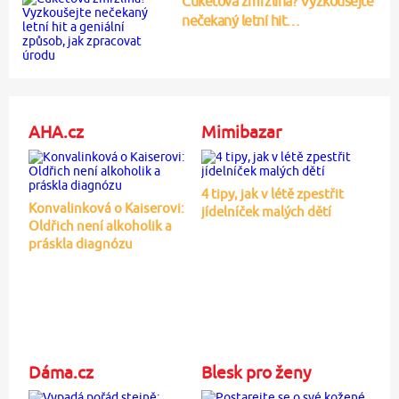
Cuketová zmrzlina? Vyzkoušejte
nečekaný letní hit…
AHA.cz
Mimibazar
4 tipy, jak v létě zpestřit
Konvalinková o Kaiserovi:
jídelníček malých dětí
Oldřich není alkoholik a
práskla diagnózu
Dáma.cz
Blesk pro ženy