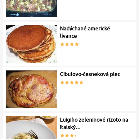
Nadýchané americké
lívance
Cibulovo-česneková plec
Luigiho zeleninové rizoto na
italský…