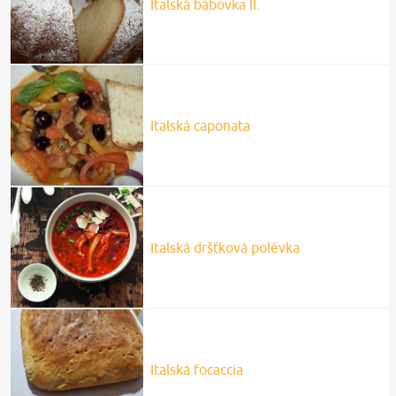
Italská bábovka II.
Italská caponata
Italská dršťková polévka
Italská focaccia