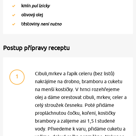
kmín
pul lzicky
olivový olej
těstoviny
neni nutno
Postup přípravy receptu
Cibuli,mrkev a řapík celeru (bez listů)
1
nakrájíme na drobno, bramboru a cuketu
na menší kostičky. V hrnci rozehřejeme
olej a dáme orestovat cibuli, mrkev, celer a
celý stroužek česneku. Poté přidáme
propláchnutou čočku, koření, kostičky
brambory a zalijeme asi 1,5 l studené
vody. Přivedeme k varu, přidáme cuketu a