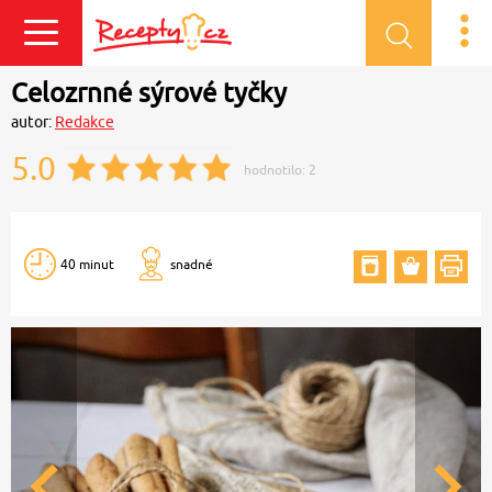
Přihlásit se
Celozrnné sýrové tyčky
autor:
Redakce
5.0
hodnotilo:
2
40 minut
snadné