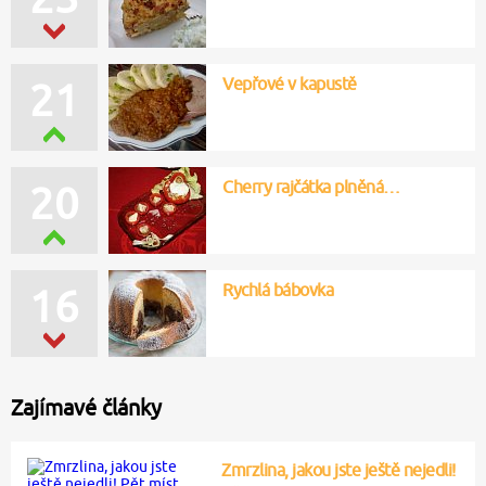
Vepřové v kapustě
21
Cherry rajčátka plněná…
20
Rychlá bábovka
16
Zajímavé články
Zmrzlina, jakou jste ještě nejedli!