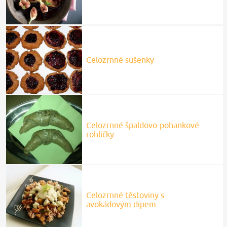
Celozrnné sušenky
Celozrnné špaldovo-pohankové
rohlíčky
Celozrnné těstoviny s
avokádovým dipem