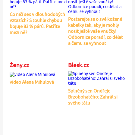
Co ničí sex v dlouhodobých
Postarejte se o své kožené
vztazích? S touhle chybou
kabelky tak, aby je mohly
bojuje 83 % párů. Patříte
nosit ještě vaše vnučky!
mezi ně?
Odbornice poradí, co dělat
a čemu se vyhnout
Ženy.cz
Blesk.cz
video Alena Mihulová
Splněný sen Ondřeje
Brzobohatého: Zahrál si
svého tátu