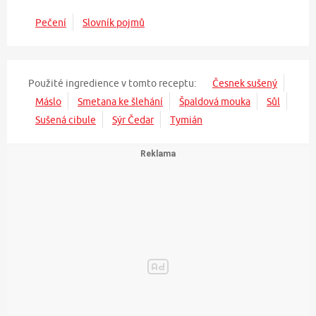
Pečení
Slovník pojmů
Použité ingredience v tomto receptu:
Česnek sušený
Máslo
Smetana ke šlehání
Špaldová mouka
Sůl
Sušená cibule
Sýr Čedar
Tymián