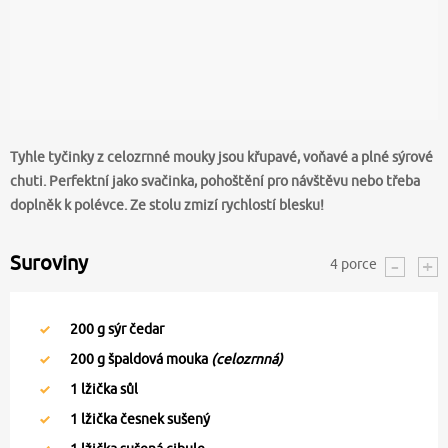
Tyhle tyčinky z celozrnné mouky jsou křupavé, voňavé a plné sýrové
chuti. Perfektní jako svačinka, pohoštění pro návštěvu nebo třeba
doplněk k polévce. Ze stolu zmizí rychlostí blesku!
Suroviny
4
porce
200
g sýr čedar
200
g špaldová mouka
(celozrnná)
1
lžička sůl
1
lžička česnek sušený