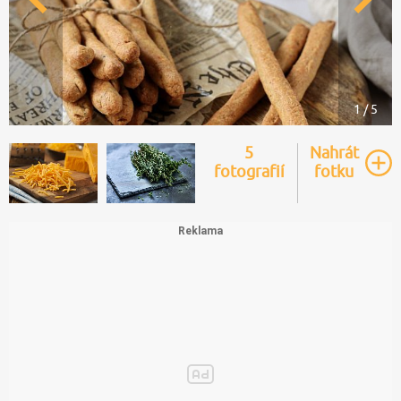
1 / 5
5
Nahrát
fotografií
fotku