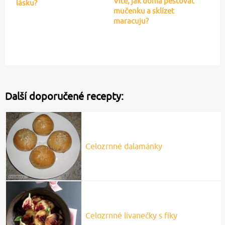
Víte, jak doma pěstovat
lásku?
mučenku a sklízet
maracuju?
Další doporučené recepty:
Celozrnné dalamánky
Celozrnné lívanečky s fíky