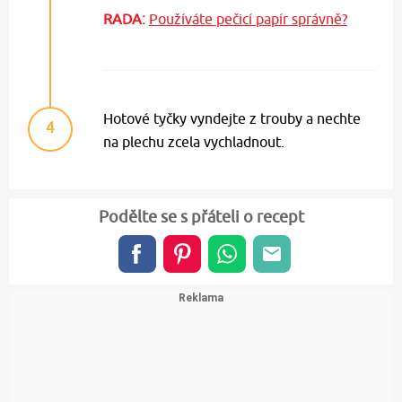
RADA:
Používáte pečicí papír správně?
Hotové tyčky vyndejte z trouby a nechte
4
na plechu zcela vychladnout.
Podělte se s přáteli o recept