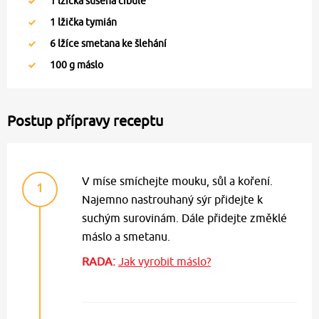
1
lžička sušená cibule
1
lžička tymián
6
lžíce smetana ke šlehání
100
g máslo
Postup přípravy receptu
V míse smíchejte mouku, sůl a koření.
1
Najemno nastrouhaný sýr přidejte k
suchým surovinám. Dále přidejte změklé
máslo a smetanu.
RADA:
Jak vyrobit máslo?