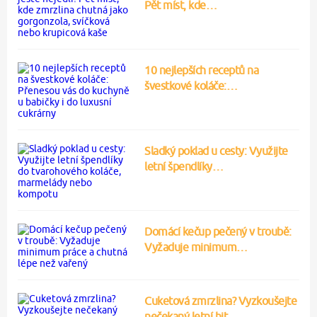
Pět míst, kde…
10 nejlepších receptů na
švestkové koláče:…
Sladký poklad u cesty: Využijte
letní špendlíky…
Domácí kečup pečený v troubě:
Vyžaduje minimum…
Cuketová zmrzlina? Vyzkoušejte
nečekaný letní hit…