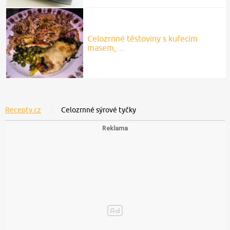
Celozrnné těstoviny s kuřecím
masem,…
Recepty.cz
Celozrnné sýrové tyčky