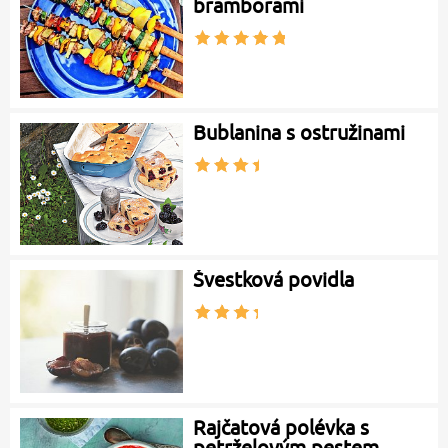
bramborami
Bublanina s ostružinami
Švestková povidla
Rajčatová polévka s
petrželovým pestem