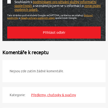
Souhlasím s
podmínkami pro užívání služby informační
společnosti
a seznámil/a jsem se s informací o
zpracování
osobních údajů
.
Tato stránka využívá služeb Google reCAPTCHA, na kterou se vztahují
Smluvní
podmínky
a
Zásady ochrany osobních údajů
společnosti Google.
Komentáře k receptu
Nejsou zde zatím žádné komentáře.
Kategorie:
Předkrmy, chuťovky & svačiny