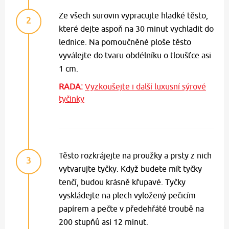
Ze všech surovin vypracujte hladké těsto,
2
které dejte aspoň na 30 minut vychladit do
lednice. Na pomoučněné ploše těsto
vyválejte do tvaru obdélníku o tloušťce asi
1 cm.
RADA:
Vyzkoušejte i další luxusní sýrové
tyčinky
Těsto rozkrájejte na proužky a prsty z nich
3
vytvarujte tyčky. Když budete mít tyčky
tenčí, budou krásně křupavé. Tyčky
vyskládejte na plech vyložený pečicím
papírem a pečte v předehřáté troubě na
200 stupňů asi 12 minut.