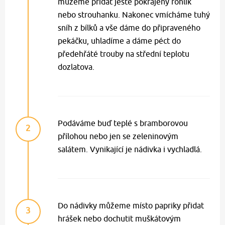
můžeme přidat ještě pokrájený rohlík
nebo strouhanku. Nakonec vmícháme tuhý
sníh z bílků a vše dáme do připraveného
pekáčku, uhladíme a dáme péct do
předehřáté trouby na střední teplotu
dozlatova.
Podáváme buď teplé s bramborovou
2
přílohou nebo jen se zeleninovým
salátem. Vynikající je nádivka i vychladlá.
Do nádivky můžeme místo papriky přidat
3
hrášek nebo dochutit muškátovým