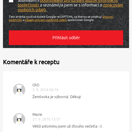
Souhlasím s
podmínkami pro užívání služby informační
společnosti
a seznámil/a jsem se s informací o
zpracování
osobních údajů
.
Tato stránka využívá služeb Google reCAPTCHA, na kterou se vztahují
Smluvní
podmínky
a
Zásady ochrany osobních údajů
společnosti Google.
Komentáře k receptu
Olči
5. 9. 2016 06:16
Žemlovka je výborná. Děkuji
Marie
21. 6. 2016 13:57
Větší pitominu jsem už dlouho nečetla :-) .