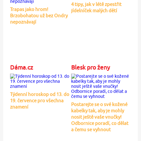
4 tipy, jak v létě zpestřit
Trapas jako hrom!
jídelníček malých dětí
Brzobohatou už bez Ondry
nepoznávají
Dáma.cz
Blesk pro ženy
Týdenní horoskop od 13. do
19. července pro všechna
Postarejte se o své kožené
znamení
kabelky tak, aby je mohly
nosit ještě vaše vnučky!
Odbornice poradí, co dělat
a čemu se vyhnout