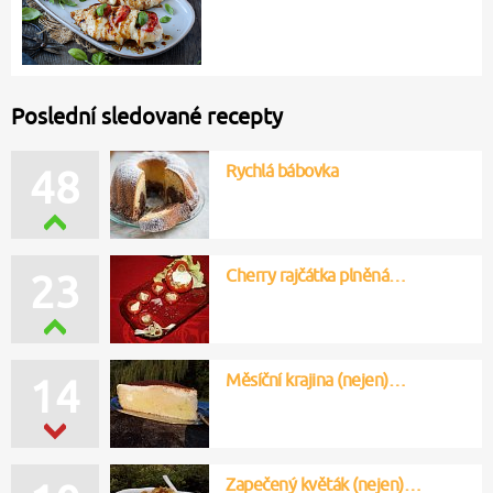
Poslední sledované recepty
Rychlá bábovka
48
Cherry rajčátka plněná…
23
Měsíční krajina (nejen)…
14
Zapečený květák (nejen)…