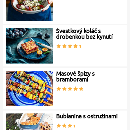
Švestkový koláč s
drobenkou bez kynutí
Masové špízy s
bramborami
Bublanina s ostružinami