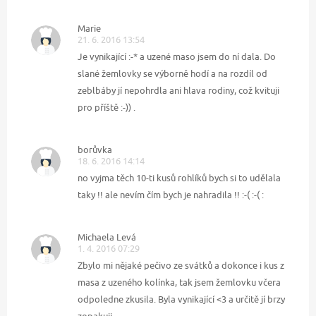
Marie
21. 6. 2016 13:54
Je vynikající :-* a uzené maso jsem do ní dala. Do
slané žemlovky se výborně hodí a na rozdíl od
zeblbáby jí nepohrdla ani hlava rodiny, což kvituji
pro příště :-)) .
borůvka
18. 6. 2016 14:14
no vyjma těch 10-ti kusů rohlíků bych si to udělala
taky !! ale nevím čím bych je nahradila !! :-( :-( :
Michaela Levá
1. 4. 2016 07:29
Zbylo mi nějaké pečivo ze svátků a dokonce i kus z
masa z uzeného kolínka, tak jsem žemlovku včera
odpoledne zkusila. Byla vynikající <3 a určitě jí brzy