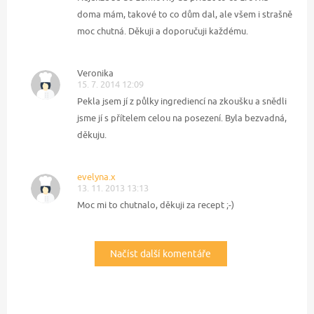
doma mám, takové to co dům dal, ale všem i strašně
moc chutná. Děkuji a doporučuji každému.
Veronika
15. 7. 2014 12:09
Pekla jsem jí z půlky ingrediencí na zkoušku a snědli
jsme jí s přítelem celou na posezení. Byla bezvadná,
děkuju.
evelyna.x
13. 11. 2013 13:13
Moc mi to chutnalo, děkuji za recept ;-)
Načíst další komentáře