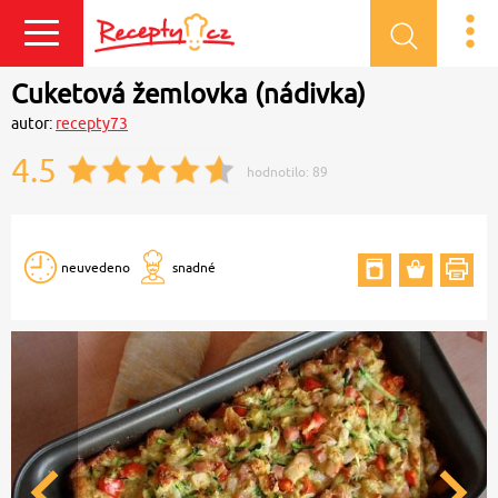
Přihlásit se
Cuketová žemlovka (nádivka)
autor:
recepty73
4.5
hodnotilo:
89
neuvedeno
snadné