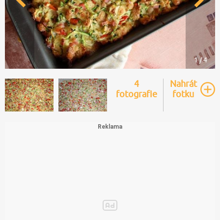
1 / 4
4
Nahrát
fotografie
fotku