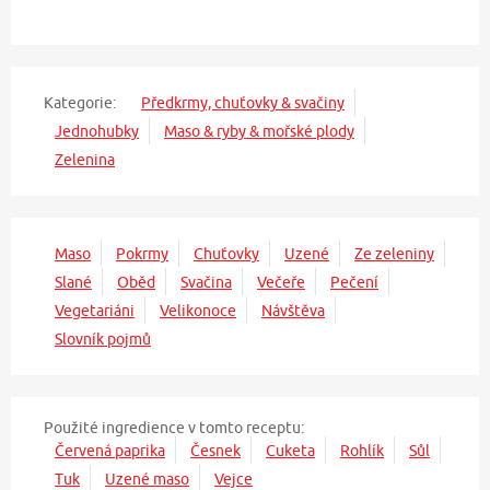
Kategorie:
Předkrmy, chuťovky & svačiny
Jednohubky
Maso & ryby & mořské plody
Zelenina
Maso
Pokrmy
Chuťovky
Uzené
Ze zeleniny
Slané
Oběd
Svačina
Večeře
Pečení
Vegetariáni
Velikonoce
Návštěva
Slovník pojmů
Použité ingredience v tomto receptu:
Červená paprika
Česnek
Cuketa
Rohlík
Sůl
Tuk
Uzené maso
Vejce