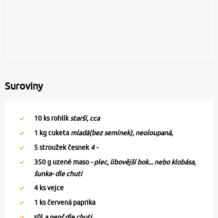
Suroviny
10
ks rohlík
starší, cca
1
kg cuketa
mladá(bez semínek), neoloupaná,
5
stroužek česnek
4 -
350
g uzené maso
- plec, libovější bok... nebo klobása,
šunka- dle chuti
4
ks vejce
1
ks červená paprika
sůl
a pepř dle chuti