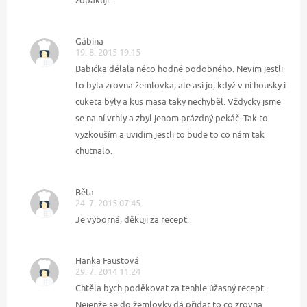
zopakuji.
Gábina
19. 8. 2015 19:15
Babička dělala něco hodně podobného. Nevím jestli
to byla zrovna žemlovka, ale asi jo, když v ní housky i
cuketa byly a kus masa taky nechyběl. Vždycky jsme
se na ní vrhly a zbyl jenom prázdný pekáč. Tak to
vyzkouším a uvidím jestli to bude to co nám tak
chutnalo.
Běta
24. 7. 2015 07:45
Je výborná, děkuji za recept.
Hanka Faustová
29. 7. 2014 11:24
Chtěla bych poděkovat za tenhle úžasný recept.
Nejenže se do žemlovky dá přidat to co zrovna