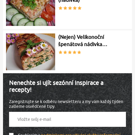
(nádivka)
(Nejen) Velikonoční
špenátová nádivka…
Nenechte si ujít sezónní inspirace a
recepty!
Zaregistrujte se k odběru newsletteru a my vám každý týden
zašleme osvědčené tipy.