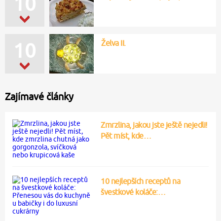
10
Želva II.
10
Zajímavé články
Zmrzlina, jakou jste ještě nejedli!
Pět míst, kde…
10 nejlepších receptů na
švestkové koláče:…