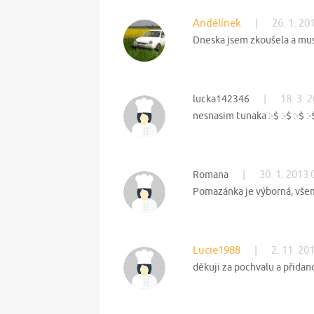
Andělínek
|
26. 1. 20
Dneska jsem zkoušela a mu
|
18. 3. 
lucka142346
nesnasim tunaka :-$ :-$ :-
|
30. 1. 2013 
Romana
Pomazánka je výborná, všem
Lucie1988
|
2. 11. 20
děkuji za pochvalu a přidano