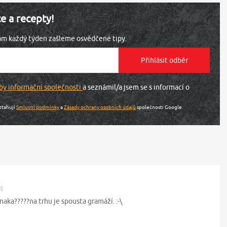
ce a recepty!
vám každý týden zašleme osvědčené tipy.
by informační společnosti
a seznámil/a jsem se s informací o
ztahují
Smluvní podmínky
a
Zásady ochrany osobních údajů
společnosti Google.
4
naka?????na trhu je spousta gramáží. :-\