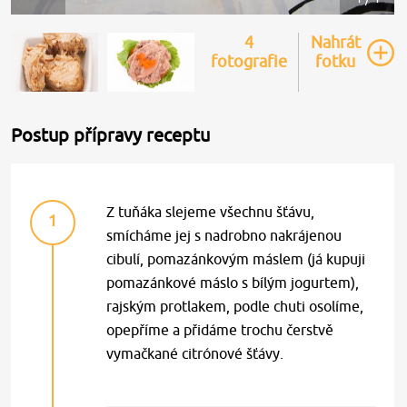
4
Nahrát
fotografie
fotku
Postup přípravy receptu
Z tuňáka slejeme všechnu šťávu,
1
smícháme jej s nadrobno nakrájenou
cibulí, pomazánkovým máslem (já kupuji
pomazánkové máslo s bílým jogurtem),
rajským protlakem, podle chuti osolíme,
opepříme a přidáme trochu čerstvě
vymačkané citrónové šťávy.