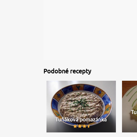
Podobné recepty
Tu
Tuňáková pomazánka