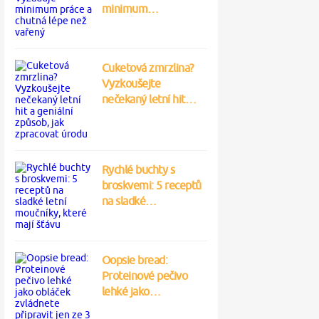
minimum…
Cuketová zmrzlina?
Vyzkoušejte
nečekaný letní hit…
Rychlé buchty s
broskvemi: 5 receptů
na sladké…
Oopsie bread:
Proteinové pečivo
lehké jako…