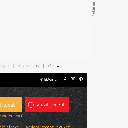
|
|
eny.cz
MojeZdraví.cz
více
Přihlásit se
Vložit recept
Hledat
 ingrediencí
hlé
Sladké
Nejlepší recepty z cukety