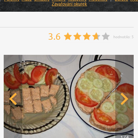
Zavařování okurek
3.6
hodnotilo:
5
1 / 4