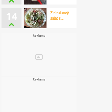
Zeleninový
14
salát s…