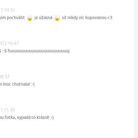
15 19:31
sím pochválit
je úžasná
už nikdy víc kupovanou <3
2013 16:47
$ :-$ :-$ fuuuuuuuuuuuuuuuuuuuuuuuuj
08:37
 moc chutnala! :-)
11 11:30
u fotku, vypadá to krásně :-)