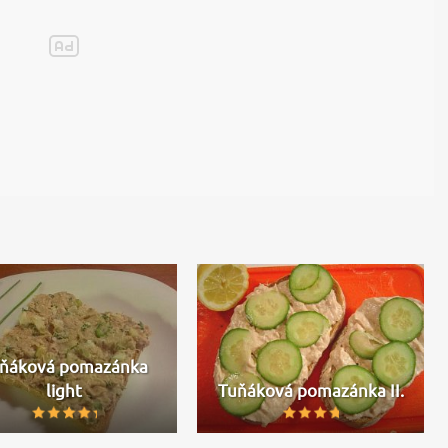
ňáková pomazánka
light
Tuňáková pomazánka II.