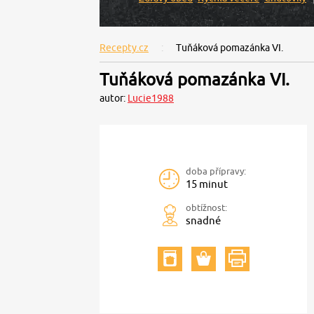
Recepty.cz
Tuňáková pomazánka VI.
Tuňáková pomazánka VI.
autor:
Lucie1988
doba přípravy:
15 minut
obtížnost:
snadné