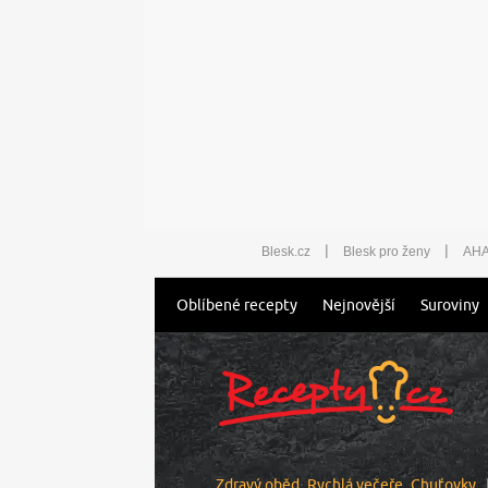
|
|
Blesk.cz
Blesk pro ženy
AHA
Oblíbené recepty
Nejnovější
Suroviny
Zdravý oběd
Rychlá večeře
Chuťovky