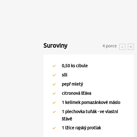
Suroviny
4
porce
0,50
ks cibule
sůl
pepř mletý
citronová šťáva
1
kelímek pomazánkové máslo
1
plechovka tuňák - ve vlastní
šťávě
1
lžíce rajský protlak