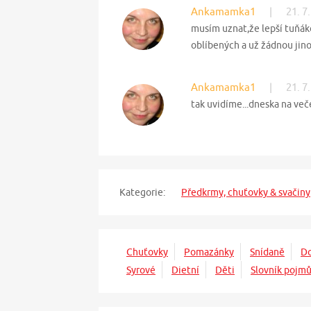
Ankamamka1
|
21. 7
musím uznat,že lepší tuňáko
oblíbených a už žádnou jino
Ankamamka1
|
21. 7
tak uvidíme...dneska na več
Kategorie:
Předkrmy, chuťovky & svačiny
Chuťovky
Pomazánky
Snídaně
Do
Syrové
Dietní
Děti
Slovník pojm