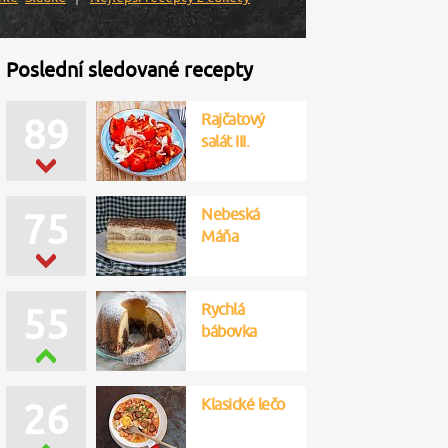
Poslední sledované recepty
Rajčatový
89
salát III.
Nebeská
75
Máňa
Rychlá
55
bábovka
Klasické lečo
26