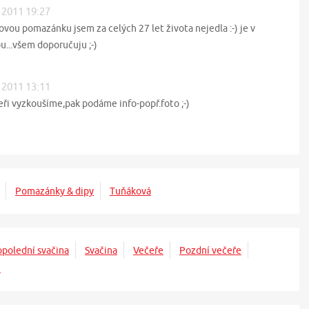
. 2011 19:27
vou pomazánku jsem za celých 27 let života nejedla :-) je v
u...všem doporučuju ;-)
. 2011 13:11
eři vyzkoušíme,pak podáme info-popř.foto ;-)
Pomazánky & dipy
Tuňáková
polední svačina
Svačina
Večeře
Pozdní večeře
ů