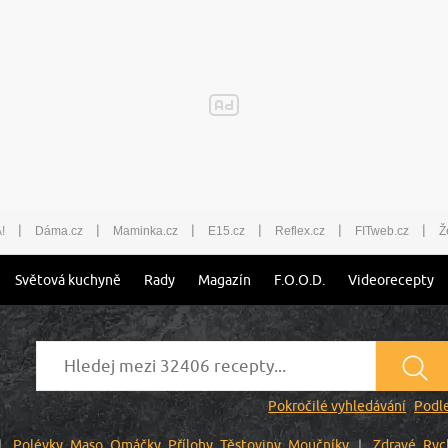
|
|
|
|
|
|
!
Dáma.cz
Maminka.cz
E15.cz
Reflex.cz
FITweb.cz
Ž
Světová kuchyně
Rady
Magazín
F.O.O.D.
Videorecepty
Pokročilé vyhledávání
Podle
Polévky
Maso
Omáčky
Přílohy
Těstoviny
Moučníky
Zdravé
Ryc