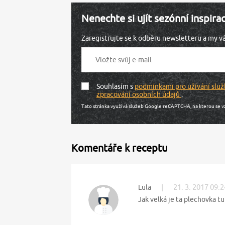
Nenechte si ujít sezónní inspira
Zaregistrujte se k odběru newsletteru a my 
Souhlasím s
podmínkami pro užívání služ
zpracování osobních údajů
.
Tato stránka využívá služeb Google reCAPTCHA, na kterou se v
Komentáře k receptu
|
21. 3. 2017 09:2
Lula
Jak velká je ta plechovka tu