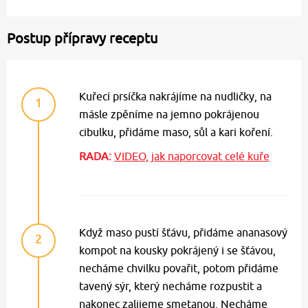
Postup přípravy receptu
Kuřecí prsíčka nakrájíme na nudličky, na
1
másle zpěníme na jemno pokrájenou
cibulku, přidáme maso, sůl a kari koření.
RADA:
VIDEO, jak naporcovat celé kuře
Když maso pustí šťávu, přidáme ananasový
2
kompot na kousky pokrájený i se šťávou,
necháme chvilku povařit, potom přidáme
tavený sýr, který necháme rozpustit a
nakonec zalijeme smetanou. Necháme