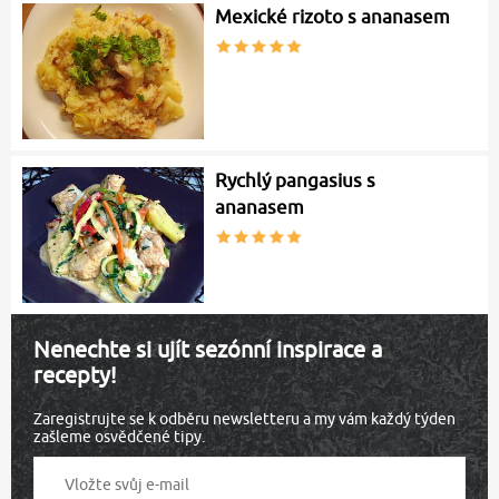
Mexické rizoto s ananasem
Rychlý pangasius s
ananasem
Nenechte si ujít sezónní inspirace a
recepty!
Zaregistrujte se k odběru newsletteru a my vám každý týden
zašleme osvědčené tipy.