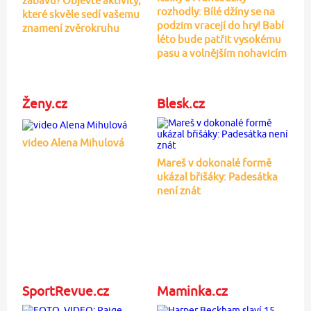
zábavu? Objevte aktivity,
rozhodly: Bílé džíny se na
které skvěle sedí vašemu
podzim vracejí do hry! Babí
znamení zvěrokruhu
léto bude patřit vysokému
pasu a volnějším nohavicím
Ženy.cz
Blesk.cz
video Alena Mihulová
Mareš v dokonalé formě
ukázal břišáky: Padesátka
není znát
SportRevue.cz
Maminka.cz