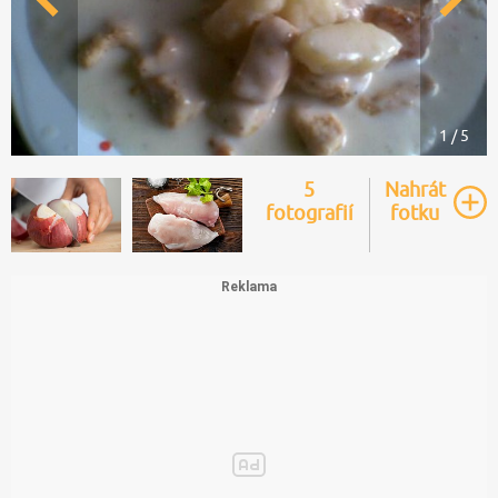
1 / 5
5
Nahrát
fotografií
fotku