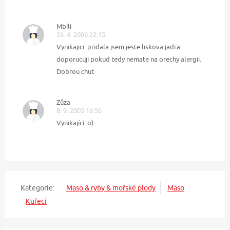
Mbili
26. 4. 2006 22:15
Vynikajici. pridala jsem jeste liskova jadra.
doporucuji pokud tedy nemate na orechy alergii.
Dobrou chut
Zůza
8. 9. 2005 16:56
Vynikající :o)
Kategorie:
Maso & ryby & mořské plody
Maso
Kuřecí