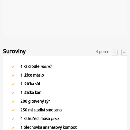
Suroviny
4
porce
1
ks cibule
menší
1
lžíce máslo
1
lžička sůl
1
lžička kari
200
g tavený sýr
250
ml sladká smetana
4
ks kuřecí maso
prsa
1
plechovka ananasový kompot