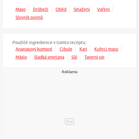
Maso
Drůbeží
Oběd
Smažení
Vaření
Slovník pojmů
Použité ingredience v tomto receptu:
Ananasový kompot
Cibule
Kari
Kuřecí maso
Máslo
Sladká smetana
Sůl
Tavený sýr