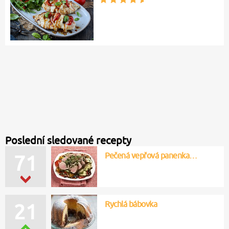
Poslední sledované recepty
Pečená vepřová panenka…
71
Rychlá bábovka
21