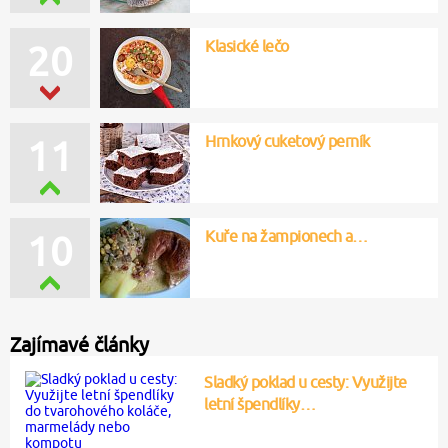
Klasické lečo
20
Hrnkový cuketový perník
11
Kuře na žampionech a…
10
Zajímavé články
Sladký poklad u cesty: Využijte
letní špendlíky…