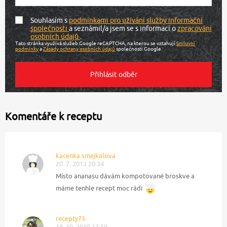
Souhlasím s
podmínkami pro užívání služby informační
společnosti
a seznámil/a jsem se s informací o
zpracování
osobních údajů
.
Tato stránka využívá služeb Google reCAPTCHA, na kterou se vztahují
Smluvní
podmínky
a
Zásady ochrany osobních údajů
společnosti Google.
Komentáře k receptu
kacenka.smejkalova
20. 7. 2013 20:34
Místo ananasu dávám kompotované broskve a
máme tenhle recept moc rádi
recepty73
18. 10. 2010 13:50