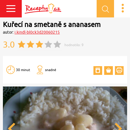
Přihlásit se
Kuřecí na smetaně s ananasem
autor:
i.kindl-bl0ck3d20060215
3.0
hodnotilo:
9
30 minut
snadné