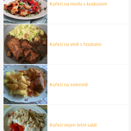
Kuřecí na medu s kuskusem
Kuřecí na víně s houbami
Kuřecí na zelenině
Kuřecí nejen letní salát