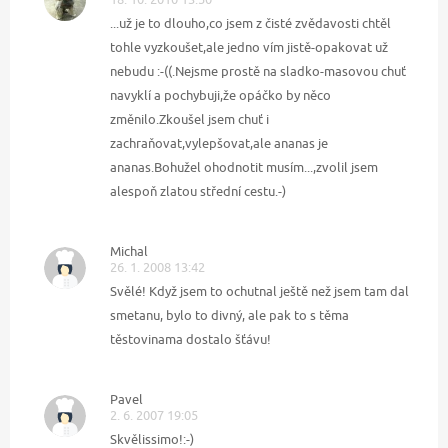
...už je to dlouho,co jsem z čisté zvědavosti chtěl
tohle vyzkoušet,ale jedno vím jistě-opakovat už
nebudu :-((.Nejsme prostě na sladko-masovou chuť
navyklí a pochybuji,že opáčko by něco
změnilo.Zkoušel jsem chuť i
zachraňovat,vylepšovat,ale ananas je
ananas.Bohužel ohodnotit musím...,zvolil jsem
alespoň zlatou střední cestu.-)
Michal
26. 1. 2008 13:42
Svělé! Když jsem to ochutnal ještě než jsem tam dal
smetanu, bylo to divný, ale pak to s těma
těstovinama dostalo šťávu!
Pavel
2. 6. 2007 19:05
Skvělissimo!:-)