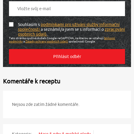
Souhlasím s
podmínkami pro užívání služby informační
společnosti
a seznámil/a jsem se s informací o
zpracování
osobních údajů
.
Tato stránka využívá služeb Google reCAPTCHA, na kterou se vztahují
Smluvní
podmínky
a
Zásady ochrany osobních údajů
společnosti Google.
Komentáře k receptu
Nejsou zde zatím žádné komentáře.