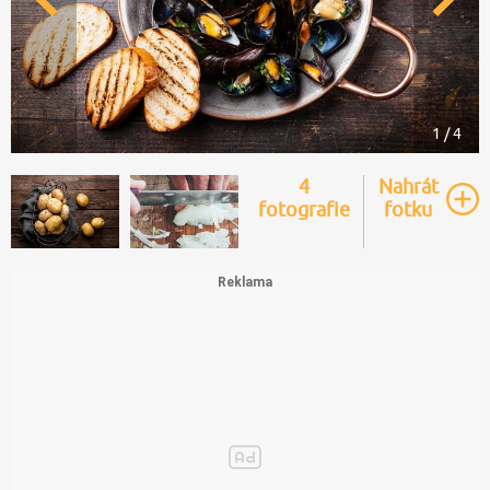
1 / 4
4
Nahrát
fotografie
fotku