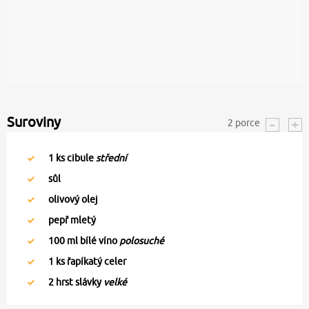
Suroviny
2
porce
1
ks cibule
střední
sůl
olivový olej
pepř mletý
100
ml bílé víno
polosuché
1
ks řapíkatý celer
2
hrst slávky
velké