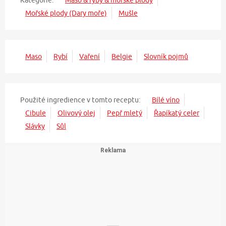
Kategorie:
Maso & ryby & mořské plody
Mořské plody (Dary moře)
Mušle
Maso
Rybí
Vaření
Belgie
Slovník pojmů
Použité ingredience v tomto receptu:
Bílé víno
Cibule
Olivový olej
Pepř mletý
Řapíkatý celer
Slávky
Sůl