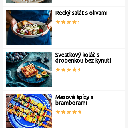
Řecký salát s olivami
Švestkový koláč s
drobenkou bez kynutí
Masové špízy s
bramborami