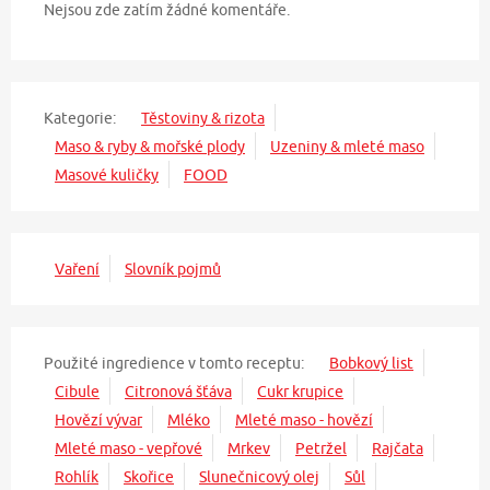
Nejsou zde zatím žádné komentáře.
Kategorie:
Těstoviny & rizota
Maso & ryby & mořské plody
Uzeniny & mleté maso
Masové kuličky
FOOD
Vaření
Slovník pojmů
Použité ingredience v tomto receptu:
Bobkový list
Cibule
Citronová šťáva
Cukr krupice
Hovězí vývar
Mléko
Mleté maso - hovězí
Mleté maso - vepřové
Mrkev
Petržel
Rajčata
Rohlík
Skořice
Slunečnicový olej
Sůl