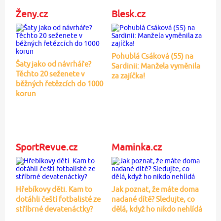
Ženy.cz
Blesk.cz
Pohublá Csáková (55) na
Šaty jako od návrháře?
Sardinii: Manžela vyměnila
Těchto 20 seženete v
za zajíčka!
běžných řetězcích do 1000
korun
SportRevue.cz
Maminka.cz
Hřebíkovy děti. Kam to
Jak poznat, že máte doma
dotáhli čeští fotbalisté ze
nadané dítě? Sledujte, co
stříbrné devatenáctky?
dělá, když ho nikdo nehlídá