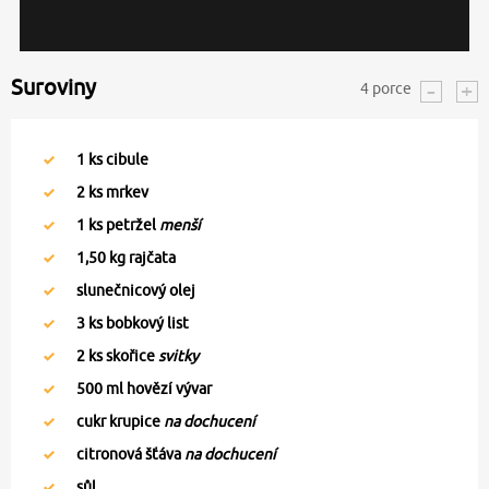
Suroviny
4
porce
1
ks cibule
2
ks mrkev
1
ks petržel
menší
1,50
kg rajčata
slunečnicový olej
3
ks bobkový list
2
ks skořice
svitky
500
ml hovězí vývar
cukr krupice
na dochucení
citronová šťáva
na dochucení
sůl