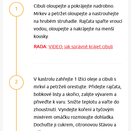
Cibuli oloupejte a pokrájejte nadrobno.
1
Mrkev a petržel oloupejte a nastrouhejte
na hrubém struhadle. Rajčata spařte vroucí
vodou, oloupejte a nakrájejte na menší
kousky.
RADA:
VIDEO, jak správně krájet cibuli
V kastrolu zahřejte 1 lžíci oleje a cibuli s
2
mrkví a petrželí orestujte. Přidejte rajčata,
bobkové listy a skořici, zalijte vývarem a
přiveďte k varu. Snižte teplotu a vařte do
zhoustnutí. Vyndejte koření a tyčovým
mixérem omáčku rozmixujte dohladka.
Dochuťte ji cukrem, citronovou šťávou a