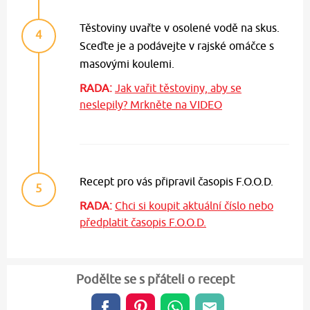
Těstoviny uvařte v osolené vodě na skus.
4
Sceďte je a podávejte v rajské omáčce s
masovými koulemi.
RADA:
Jak vařit těstoviny, aby se
neslepily? Mrkněte na VIDEO
Recept pro vás připravil časopis F.O.O.D.
5
RADA:
Chci si koupit aktuální číslo nebo
předplatit časopis F.O.O.D.
Podělte se s přáteli o recept