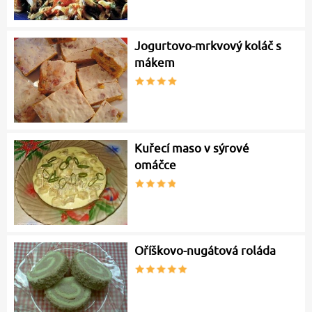
Jogurtovo-mrkvový koláč s
mákem
Kuřecí maso v sýrové
omáčce
Oříškovo-nugátová roláda