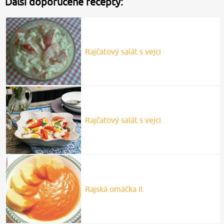
Další doporučené recepty:
Rajčatový salát s vejci
Rajčatový salát s vejci
Rajská omáčka II.