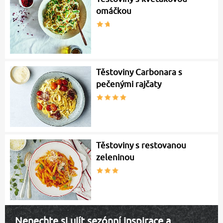
omáčkou
Těstoviny Carbonara s
pečenými rajčaty
Těstoviny s restovanou
zeleninou
Nenechte si ujít sezónní inspirace a