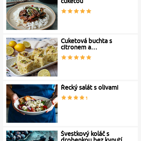
cuketou
Cuketová buchta s
citronem a…
Řecký salát s olivami
Švestkový koláč s
drobenkou bez kynutí