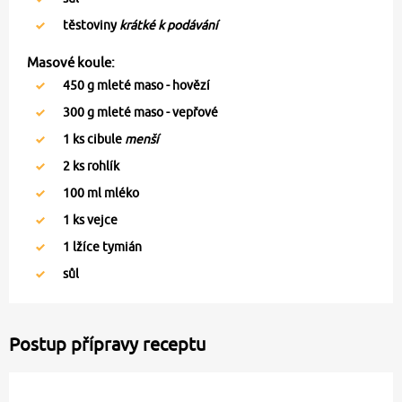
těstoviny
krátké k podávání
Masové koule:
450
g mleté maso - hovězí
300
g mleté maso - vepřové
1
ks cibule
menší
2
ks rohlík
100
ml mléko
1
ks vejce
1
lžíce tymián
sůl
Postup přípravy receptu