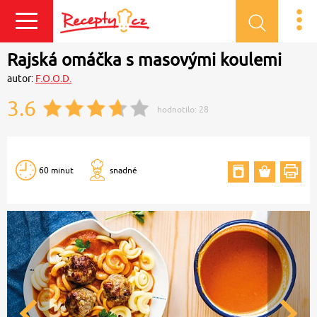
Přihlásit se
Rajská omáčka s masovými koulemi
autor:
F.O.O.D.
3.6
hodnotilo:
28
60 minut
snadné