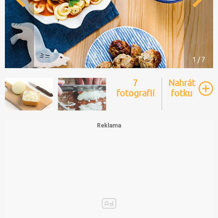
1 / 7
7
Nahrát
fotografií
fotku