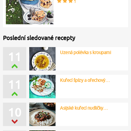
Poslední sledované recepty
Uzená polévka s kroupami
12
Kuřecí špízy a ořechový…
12
Asijské kuřecí nudličky…
10