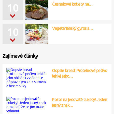
Česnekové kotlety na…
10
Vegetariánský gyros s…
10
Zajímavé články
Oopsie bread: Proteinové pečivo
lehké jako…
Pozor na jedovaté cukety! Jeden
jasný znak…