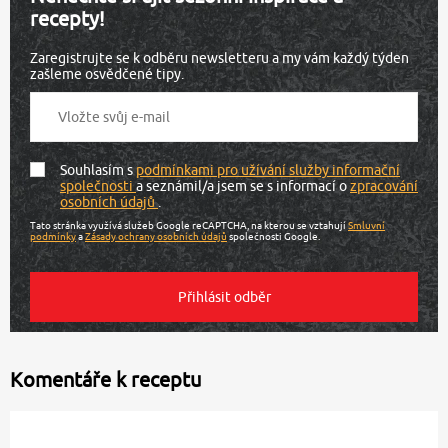
recepty!
Zaregistrujte se k odběru newsletteru a my vám každý týden
zašleme osvědčené tipy.
Souhlasím s
podmínkami pro užívání služby informační
společnosti
a seznámil/a jsem se s informací o
zpracování
osobních údajů
.
Tato stránka využívá služeb Google reCAPTCHA, na kterou se vztahují
Smluvní
podmínky
a
Zásady ochrany osobních údajů
společnosti Google.
Komentáře k receptu