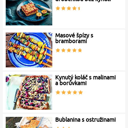
Masové špízy s
bramborami
Kynutý koláč s malinami
a borůvkami
Bublanina s ostružinami