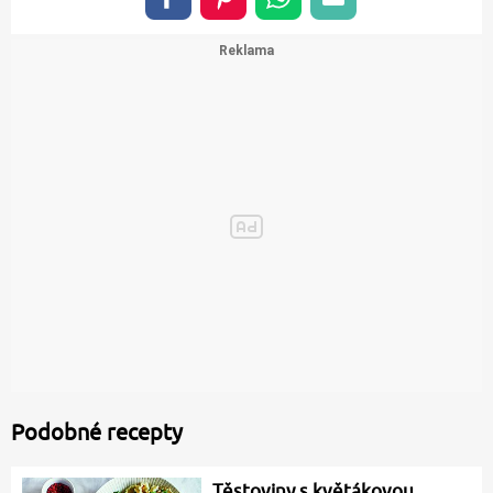
Podobné recepty
Těstoviny s květákovou