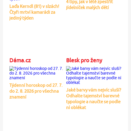
4 tipy, jak v létě zpestřit
Laďa Kerndl (81) v slzách!
jídelníček malých dětí
Čtyři mrtví kamarádi za
jediný týden
Dáma.cz
Blesk pro ženy
Týdenní horoskop od 27. 7.
Jaké barvy vám nejvíc sluší?
do 2. 8. 2026 pro všechna
Odhalte tajemství barevné
znamení
typologie a naučte se podle
ní oblékat