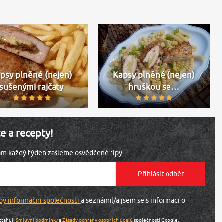
psy plněné (nejen)
Kapsy plněné (nejen)
sušenými rajčaty
hruškou se…
ce a recepty!
vám každý týden zašleme osvědčené tipy.
by informační společnosti
a seznámil/a jsem se s informací o
ztahují
Smluvní podmínky
a
Zásady ochrany osobních údajů
společnosti Google.