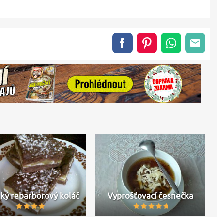
ký rebarborový koláč
Vyprošťovací česnečka