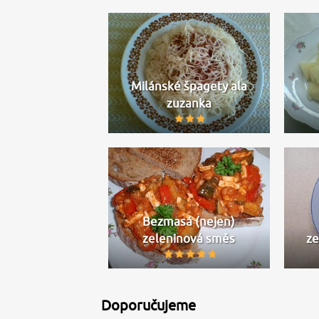
Milánské špagety ala
zuzanka
Bezmasá (nejen)
zeleninová směs
ze
Doporučujeme