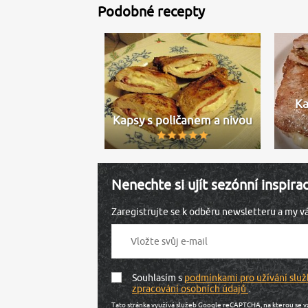
Podobné recepty
Ka
Kapsy s poličanem a nivou
Nenechte si ujít sezónní inspira
Zaregistrujte se k odběru newsletteru a my 
Souhlasím s
podmínkami pro užívání služ
zpracování osobních údajů
.
Tato stránka využívá služeb Google reCAPTCHA, na kterou se v