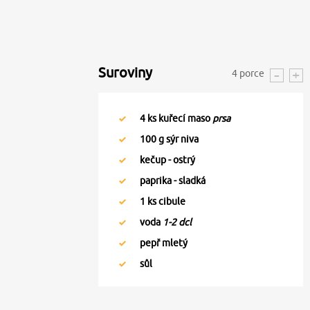
Suroviny
4
porce
4
ks kuřecí maso
prsa
100
g sýr niva
kečup - ostrý
paprika - sladká
1
ks cibule
voda
1-2 dcl
pepř mletý
sůl