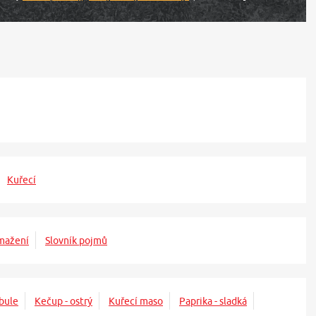
Kuřecí
mažení
Slovník pojmů
bule
Kečup - ostrý
Kuřecí maso
Paprika - sladká