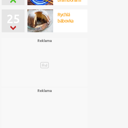
bramborami
Rychlá
25
bábovka