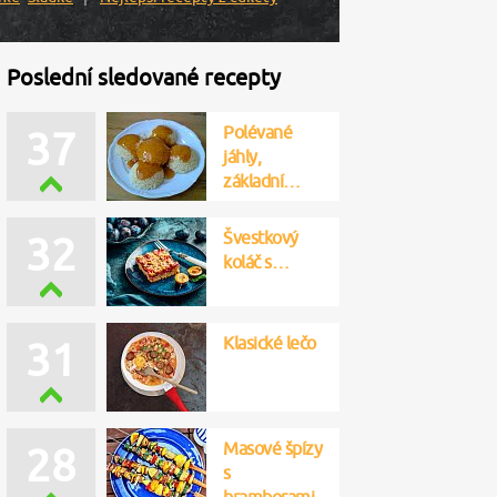
Poslední sledované recepty
Polévané
37
jáhly,
základní…
Švestkový
32
koláč s…
Klasické lečo
31
Masové špízy
28
s