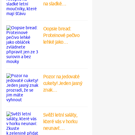
na sladké…
Oopsie bread:
Proteinové pečivo
lehké jako…
Pozor na jedovaté
cukety! Jeden jasný
znak…
Svěží letní saláty,
které vás v horku
neunaví:…