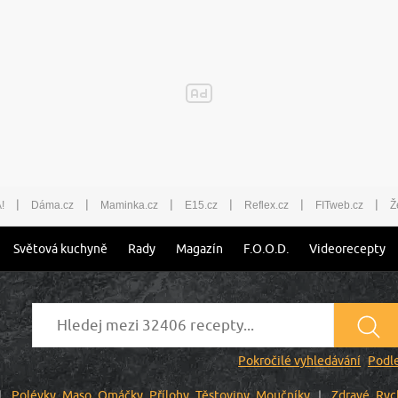
|
|
|
|
|
|
!
Dáma.cz
Maminka.cz
E15.cz
Reflex.cz
FITweb.cz
Ž
Světová kuchyně
Rady
Magazín
F.O.O.D.
Videorecepty
Pokročilé vyhledávání
Podle
Polévky
Maso
Omáčky
Přílohy
Těstoviny
Moučníky
Zdravé
Ryc