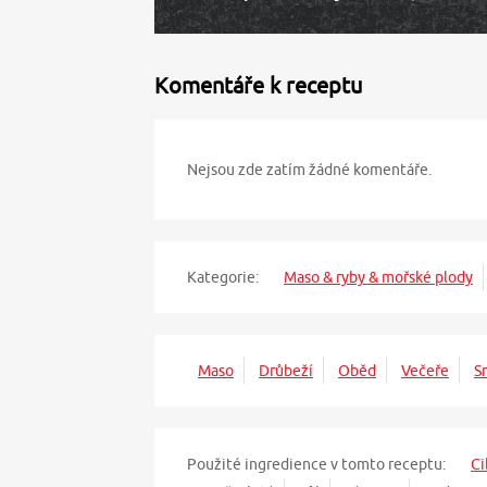
Komentáře k receptu
Nejsou zde zatím žádné komentáře.
Kategorie:
Maso & ryby & mořské plody
Maso
Drůbeží
Oběd
Večeře
S
Použité ingredience v tomto receptu:
Ci