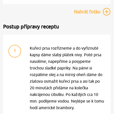
Nahrát
fotku
Postup přípravy receptu
Kuřecí prsa rozřízneme a do vyříznuté
1
kapsy dáme slabý plátek nivy. Poté prsa
nasolíme, napepříme a posypeme
trochou sladké papriky. Na pánvi si
rozpálíme olej a na mírný oheń dáme do
zlatova osmažit kuřecí prsa a asi tak po
20 minutách přidáme na kolečka
nakrájenou cibulku. Po každých cca 10
min. podlijeme vodou. Nejlépe se k tomu
hodí americké brambory.