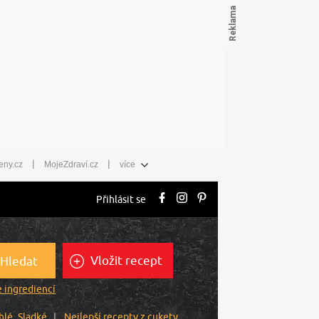
|
|
eny.cz
MojeZdraví.cz
více
Přihlásit se
Vložit recept
Hledat
 ingrediencí
hlé
Sladké
Nejlepší recepty z cukety