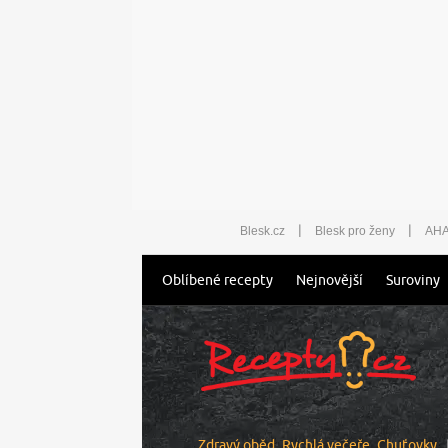
|
|
Blesk.cz
Blesk pro ženy
AHA
Oblíbené recepty
Nejnovější
Suroviny
Zdravý oběd
Rychlá večeře
Chuťovky