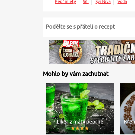
Pepř mletý
Sůl
Sýr Niva
Voda
Podělte se s přáteli o recept
Mohlo by vám zachutnat
Likér z máty peprné
Křeh