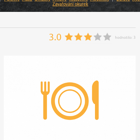
Zavařování okurek
3.0
hodnotilo:
3