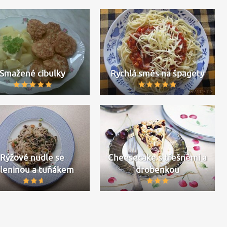
Smažené cibulky
Rychlá směs na špagety
Rýžové nudle se
Cheesecake s třešněmi a
leninou a tuňákem
drobenkou