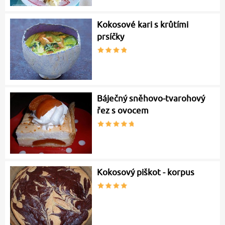
Kokosové kari s krůtími
prsíčky
Báječný sněhovo-tvarohový
řez s ovocem
Kokosový piškot - korpus