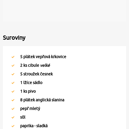
Suroviny
5
plátek vepřová krkovice
2
ks cibule
velké
5
stroužek česnek
1
lžíce sádlo
1
ks pivo
8
plátek anglická slanina
pepř mletý
sůl
paprika - sladká