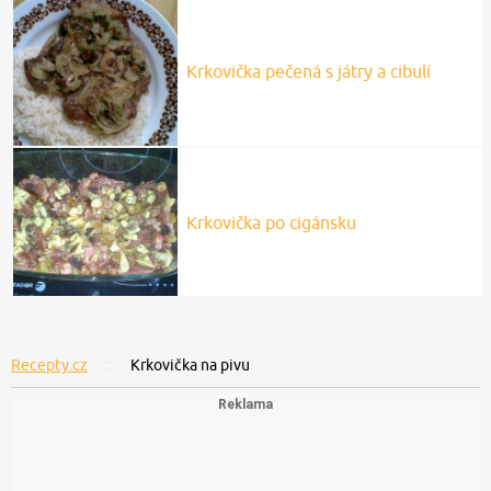
Krkovička pečená s játry a cibulí
Krkovička po cigánsku
Recepty.cz
Krkovička na pivu