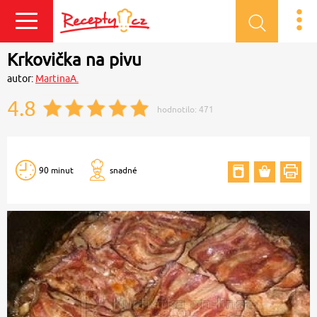
Přihlásit se
Krkovička na pivu
autor:
MartinaA.
4.8
hodnotilo:
471
90 minut
snadné