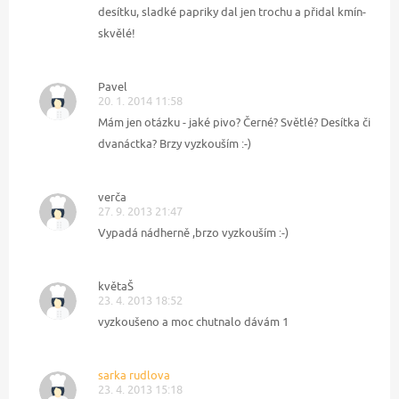
desítku, sladké papriky dal jen trochu a přidal kmín-
skvělé!
Pavel
20. 1. 2014 11:58
Mám jen otázku - jaké pivo? Černé? Světlé? Desítka či
dvanáctka? Brzy vyzkouším :-)
verča
27. 9. 2013 21:47
Vypadá nádherně ,brzo vyzkouším :-)
květaŠ
23. 4. 2013 18:52
vyzkoušeno a moc chutnalo dávám 1
sarka rudlova
23. 4. 2013 15:18