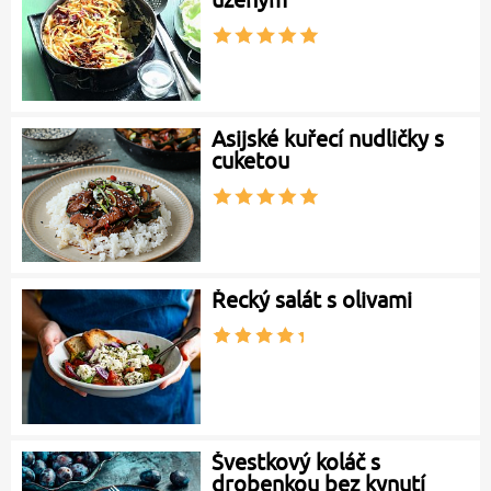
Asijské kuřecí nudličky s
cuketou
Řecký salát s olivami
Švestkový koláč s
drobenkou bez kynutí