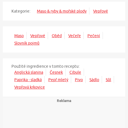
Kategorie:
Maso & ryby & mořské plody
Vepřové
Maso
Vepřové
Oběd
Večeře
Pečení
Slovník pojmů
Použité ingredience v tomto receptu:
Anglická slanina
Česnek
Cibule
Paprika - sladká
Pepř mletý
Pivo
Sádlo
Sůl
Vepřová krkovice