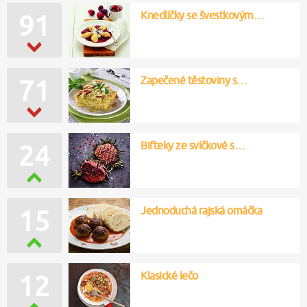
Knedlíčky se švestkovým…
91
Zapečené těstoviny s…
71
Bifteky ze svíčkové s…
24
Jednoduchá rajská omáčka
15
Klasické lečo
12