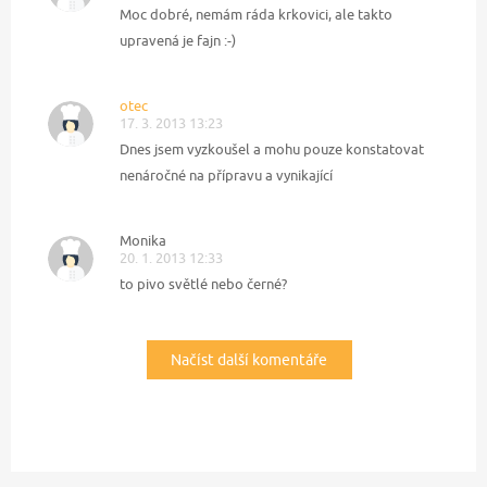
Moc dobré, nemám ráda krkovici, ale takto
upravená je fajn :-)
otec
17. 3. 2013 13:23
Dnes jsem vyzkoušel a mohu pouze konstatovat
nenáročné na přípravu a vynikající
Monika
20. 1. 2013 12:33
to pivo světlé nebo černé?
Načíst další komentáře