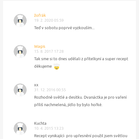
žofrák
19. 2. 2020 05:59
Teď v sobotu poprvé vyzkouším...
Wagis
15. 8. 2017 17:28
Tak sme si to dnes udělali z přítelkyní a super recept
děkujeme
xx
31. 12. 2016 00:55
Rozhodně světlé a desítku. Dvanáctka je pro vaření
příliš nachmelená, jídlo by bylo hořké.
Kuchta
10. 4. 2015 13:23
Recept vynikající- pro upřesnění použil jsem světlou