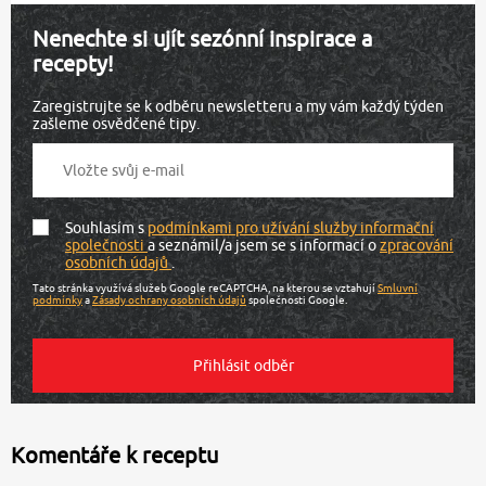
Nenechte si ujít sezónní inspirace a
recepty!
Zaregistrujte se k odběru newsletteru a my vám každý týden
zašleme osvědčené tipy.
Souhlasím s
podmínkami pro užívání služby informační
společnosti
a seznámil/a jsem se s informací o
zpracování
osobních údajů
.
Tato stránka využívá služeb Google reCAPTCHA, na kterou se vztahují
Smluvní
podmínky
a
Zásady ochrany osobních údajů
společnosti Google.
Komentáře k receptu