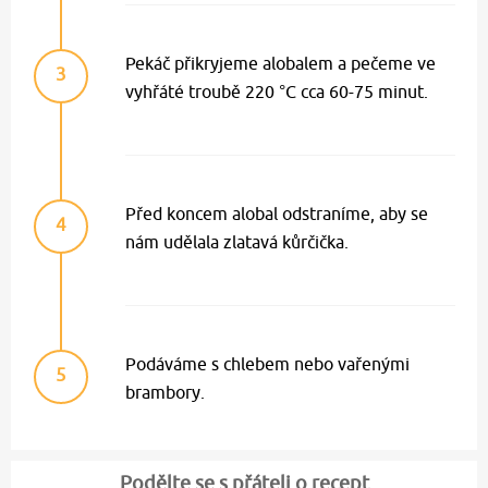
Pekáč přikryjeme alobalem a pečeme ve
3
vyhřáté troubě 220 °C cca 60-75 minut.
Před koncem alobal odstraníme, aby se
4
nám udělala zlatavá kůrčička.
Podáváme s chlebem nebo vařenými
5
brambory.
Podělte se s přáteli o recept