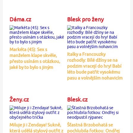
Dáma.cz
Blesk pro ženy
Markéta (45): Sex s
Italky a Francouzky
manželem klape skvěle,
rozhodly: Bílé džíny se na
přesto usínám s otázkou,
podzim vracejí do hry! Babí
jaké by to bylo s jiným
léto bude patřit vysokému
pasu a volnějším nohavicím
Ženy.cz
Blesk.cz
Miluje ji i Zendaya! Sukně,
Šťastná Brzobohatá se
která udělá stylový outfit z
pochlubila fotkou: Ondřej