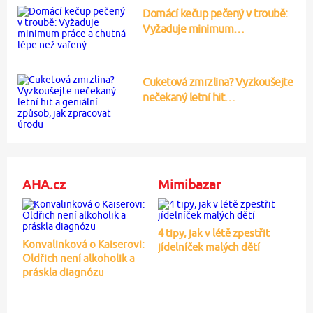
Domácí kečup pečený v troubě:
Vyžaduje minimum…
Cuketová zmrzlina? Vyzkoušejte
nečekaný letní hit…
AHA.cz
Mimibazar
4 tipy, jak v létě zpestřit
Konvalinková o Kaiserovi:
jídelníček malých dětí
Oldřich není alkoholik a
práskla diagnózu