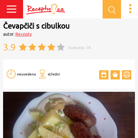
Přihlásit se
Čevapčiči s cibulkou
autor:
Recepty
3.9
hodnotilo:
34
neuvedeno
střední