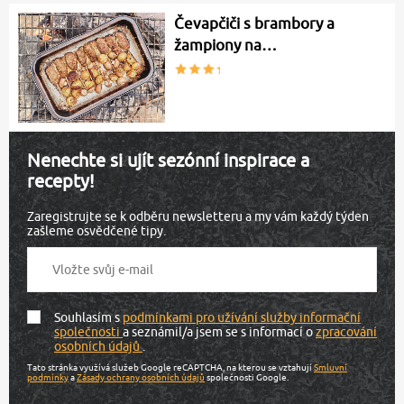
Čevapčiči s brambory a
žampiony na…
Nenechte si ujít sezónní inspirace a
recepty!
Zaregistrujte se k odběru newsletteru a my vám každý týden
zašleme osvědčené tipy.
Souhlasím s
podmínkami pro užívání služby informační
společnosti
a seznámil/a jsem se s informací o
zpracování
osobních údajů
.
Tato stránka využívá služeb Google reCAPTCHA, na kterou se vztahují
Smluvní
podmínky
a
Zásady ochrany osobních údajů
společnosti Google.