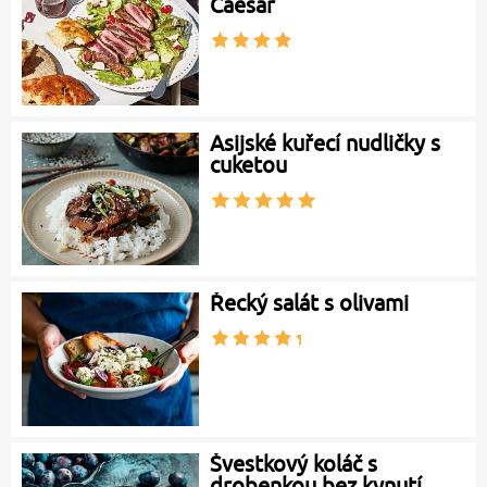
Caesar
Asijské kuřecí nudličky s
cuketou
Řecký salát s olivami
Švestkový koláč s
drobenkou bez kynutí