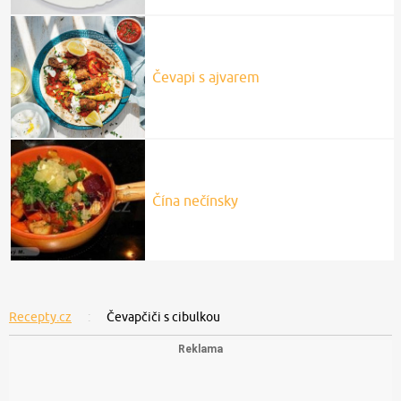
Čevapi s ajvarem
Čína nečínsky
Recepty.cz
Čevapčiči s cibulkou