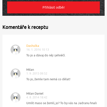
Komentáře k receptu
Dashulka
16. 1. 2016 10:13
To jo a dávaj do něj i jehněčí.
Milan
1. 9. 2015 09:52
To jo, žemle tam nemá co dělat!
Milan Daniel
4. 8. 2014 18:42
Umlít maso se žemlí, jo? To by vás na Jadranu hnali