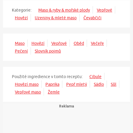
Kategorie:
Maso & ryby & mořské plody
Vepřové
Hovězí
Uzeniny & mleté maso
Čevabčiči
Maso
Hovězí
Vepřové
Oběd
Večeře
Pečení
Slovník pojmů
Použité ingredience v tomto receptu:
Cibule
Hovězí maso
Paprika
Pepř mletý
Sádlo
Sůl
Vepřové maso
Žemle