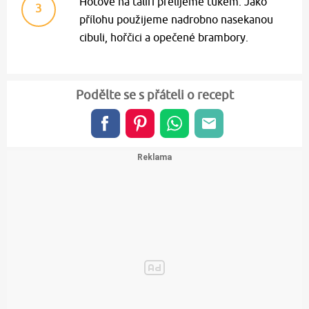
Hotové na talíři přelijeme tukem. Jako
3
přílohu použijeme nadrobno nasekanou
cibuli, hořčici a opečené brambory.
Podělte se s přáteli o recept