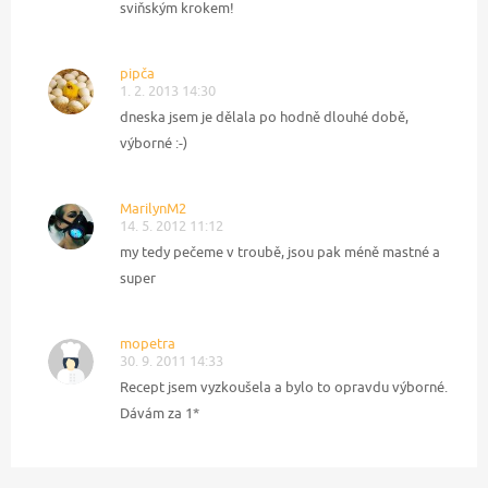
sviňským krokem!
pipča
1. 2. 2013 14:30
dneska jsem je dělala po hodně dlouhé době,
výborné :-)
MarilynM2
14. 5. 2012 11:12
my tedy pečeme v troubě, jsou pak méně mastné a
super
mopetra
30. 9. 2011 14:33
Recept jsem vyzkoušela a bylo to opravdu výborné.
Dávám za 1*