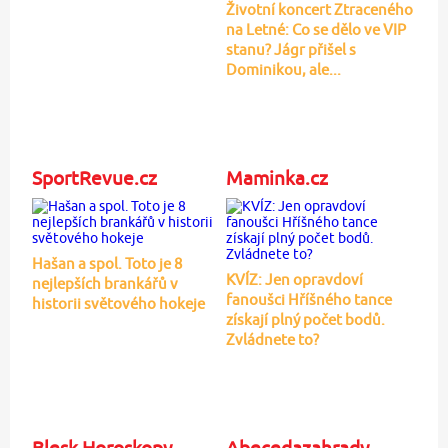
Životní koncert Ztraceného
na Letné: Co se dělo ve VIP
stanu? Jágr přišel s
Dominikou, ale...
SportRevue.cz
Maminka.cz
Hašan a spol. Toto je 8
KVÍZ: Jen opravdoví
nejlepších brankářů v
fanoušci Hříšného tance
historii světového hokeje
získají plný počet bodů.
Zvládnete to?
Blesk Horoskopy
Abecedazahrady