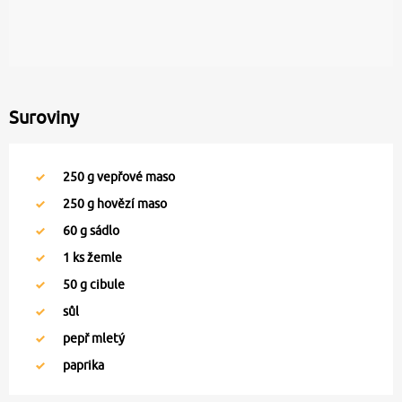
Suroviny
250
g vepřové maso
250
g hovězí maso
60
g sádlo
1
ks žemle
50
g cibule
sůl
pepř mletý
paprika