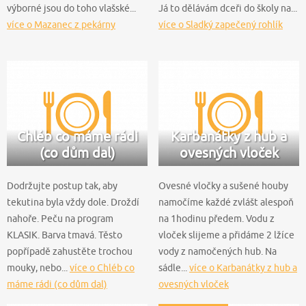
výborné jsou do toho vlašské...
Já to dělávám dceři do školy na...
více o Mazanec z pekárny
více o Sladký zapečený rohlík
Chléb co máme rádi
Karbanátky z hub a
(co dům dal)
ovesných vloček
Dodržujte postup tak, aby
Ovesné vločky a sušené houby
tekutina byla vždy dole. Droždí
namočíme každé zvlášt alespoň
nahoře. Peču na program
na 1hodinu předem. Vodu z
KLASIK. Barva tmavá. Těsto
vloček slijeme a přidáme 2 lžíce
popřípadě zahustěte trochou
vody z namočených hub. Na
mouky, nebo...
více o Chléb co
sádle...
více o Karbanátky z hub a
máme rádi (co dům dal)
ovesných vloček