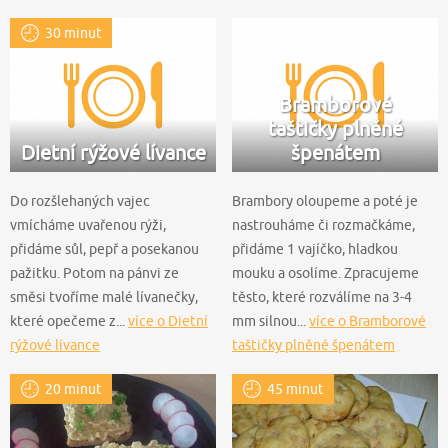
30 minut
Bramborové
taštičky plněné
Dietní rýžové lívance
špenátem
Do rozšlehaných vajec
Brambory oloupeme a poté je
vmícháme uvařenou rýži,
nastrouháme či rozmačkáme,
přidáme sůl, pepř a posekanou
přidáme 1 vajíčko, hladkou
pažitku. Potom na pánvi ze
mouku a osolíme. Zpracujeme
směsi tvoříme malé lívanečky,
těsto, které rozválíme na 3-4
které opečeme z...
více o Dietní
mm silnou...
více o Bramborové
rýžové lívance
taštičky plněné špenátem
20 minut
45 minut