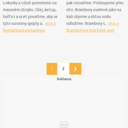
s okurky a cibulí pomeleme na
pak rozvaříme. Prolisujeme přes
masovém strojku. Olej, kečup,
síto. Brambory uvařené jako na
hořčici a ocet povaříme, aby se
kaši slijeme a slitou vodu
tyto suroviny spojily a...
více o
odložíme. Brambory s...
více o
Špekáčková pomazánka
Bramborovo hrachové pyré
1
2
Další
stránka