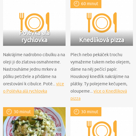
60 minut
Polévka alá
rychlovka
Knedlíková pizza
Nakrájíme nadrobno cibulku a na
Plech nebo pekáček trochu
oleji ji do zlatova osmahneme.
vymažeme tukem nebo olejem,
Nastrouháme jednu mrkev a
dáme na něj pečící papír.
půlku petržele a přidáme na
Houskový knedlík nakrájíme na
orestování k cibulce. Poté...
více
plátky. Ty polejeme kečupem,
o Polévka alá rychlovka
oloupeme...
více o Knedlíková
pizza
30 minut
30 minut