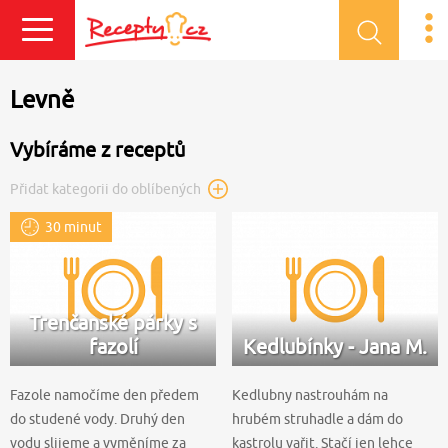
Přihlásit se
Levně
Vybíráme z receptů
Přidat kategorii do oblíbených
30 minut
Trenčanské párky s
fazolí
Kedlubínky - Jana M.
Fazole namočíme den předem
Kedlubny nastrouhám na
do studené vody. Druhý den
hrubém struhadle a dám do
vodu slijeme a vyměníme za
kastrolu vařit. Stačí jen lehce