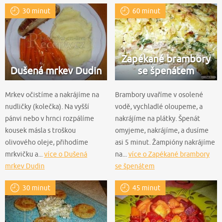
30 minut
60 minut
Zapékané brambory
Dušená mrkev Dudin
se špenátem
Mrkev očistíme a nakrájíme na
Brambory uvaříme v osolené
nudličky (kolečka). Na vyšší
vodě, vychladlé oloupeme, a
pánvi nebo v hrnci rozpálíme
nakrájíme na plátky. Špenát
kousek másla s troškou
omyjeme, nakrájíme, a dusíme
olivového oleje, přihodíme
asi 5 minut. Žampióny nakrájíme
mrkvičku a...
více o Dušená
na...
více o Zapékané brambory
mrkev Dudin
se špenátem
30 minut
45 minut