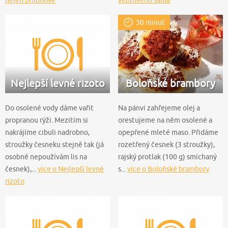
30 minut
Nejlepší levné rizoto
Boloňské brambory
Do osolené vody dáme vařit
Na pánvi zahřejeme olej a
propranou rýži. Mezitím si
orestujeme na něm osolené a
nakrájíme cibuli nadrobno,
opepřené mleté maso. Přidáme
stroužky česneku stejně tak (já
rozetřený česnek (3 stroužky),
osobně nepoužívám lis na
rajský protlak (100 g) smíchaný
česnek),...
více o Nejlepší levné
s...
více o Boloňské brambory
rizoto