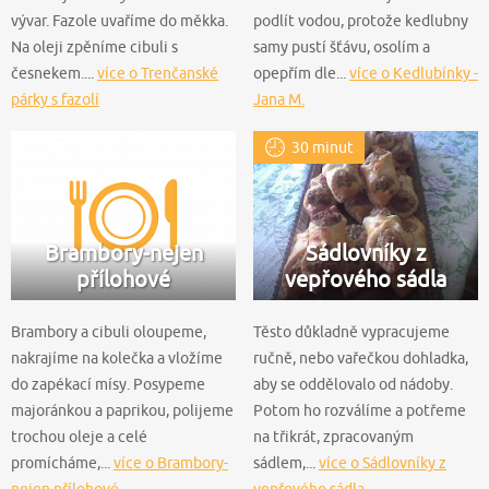
vývar. Fazole uvaříme do měkka.
podlít vodou, protože kedlubny
Na oleji zpěníme cibuli s
samy pustí šťávu, osolím a
česnekem....
více o Trenčanské
opepřím dle...
více o Kedlubínky -
párky s fazolí
Jana M.
30 minut
Brambory-nejen
Sádlovníky z
přílohové
vepřového sádla
Brambory a cibuli oloupeme,
Těsto důkladně vypracujeme
nakrajíme na kolečka a vložíme
ručně, nebo vařečkou dohladka,
do zapékací mísy. Posypeme
aby se oddělovalo od nádoby.
majoránkou a paprikou, polijeme
Potom ho rozválíme a potřeme
trochou oleje a celé
na třikrát, zpracovaným
promícháme,...
více o Brambory-
sádlem,...
více o Sádlovníky z
nejen přílohové
vepřového sádla