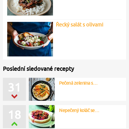
Řecký salát s olivami
Poslední sledované recepty
Pečená zelenina s…
31
Nepečený koláč se…
18