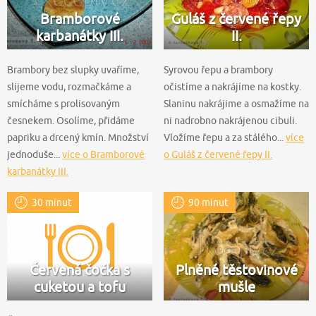
Bramborové
Guláš z červené řepy
karbanátky III.
II.
Brambory bez slupky uvaříme,
Syrovou řepu a brambory
slijeme vodu, rozmačkáme a
očistíme a nakrájíme na kostky.
smícháme s prolisovaným
Slaninu nakrájime a osmažíme na
česnekem. Osolíme, přidáme
ni nadrobno nakrájenou cibuli.
papriku a drcený kmín. Množství
Vložíme řepu a za stálého...
více
jednoduše...
více o Bramborové
o Guláš z červené řepy II.
karbanátky III.
30 minut
90 minut
Červená čočka s
Plněné těstovinové
cuketou a tofu
mušle