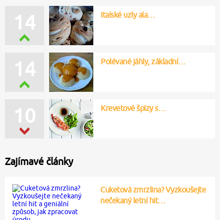
Italské uzly ala…
14
Polévané jáhly, základní…
14
Krevetové špízy s…
10
Zajímavé články
Cuketová zmrzlina? Vyzkoušejte
nečekaný letní hit…