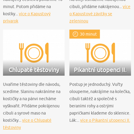
minut. Potom přidáme na
cibuli, přidáme nakrájenou...
více
kostky...
více o Kapustový
o Kapustové závitky se
prívarok
zeleninou
30 minut
Chlupaté těstoviny
Pikantní utopenci II.
Uvaříme těstoviny dle návodu,
Postup je jednoduchý. Vuřty
scedíme. Slaninu nakráníme na
oloupeme, nakrájíme na kolečka,
kostičky a na pánvi necháme
cibuli taktéž a společně s
vyškvařit. Přidáme pokrájenou
beraními rohy a ostrými
cibuli a syrové maso na
papričkami klademe do sklenice.
kostičky...
více o Chlupaté
Lák:...
více o Pikantní utopenci II.
těstoviny