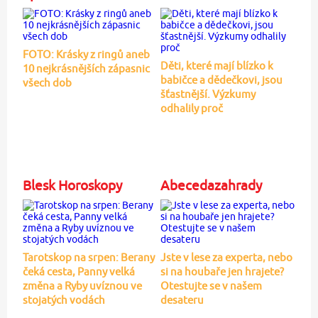
FOTO: Krásky z ringů aneb
Děti, které mají blízko k
10 nejkrásnějších zápasnic
babičce a dědečkovi, jsou
všech dob
šťastnější. Výzkumy
odhalily proč
Blesk Horoskopy
Abecedazahrady
Tarotskop na srpen: Berany
Jste v lese za experta, nebo
čeká cesta, Panny velká
si na houbaře jen hrajete?
změna a Ryby uvíznou ve
Otestujte se v našem
stojatých vodách
desateru