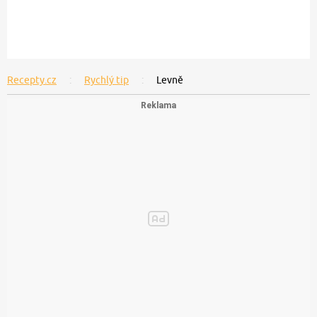
Recepty.cz
Rychlý tip
Levně