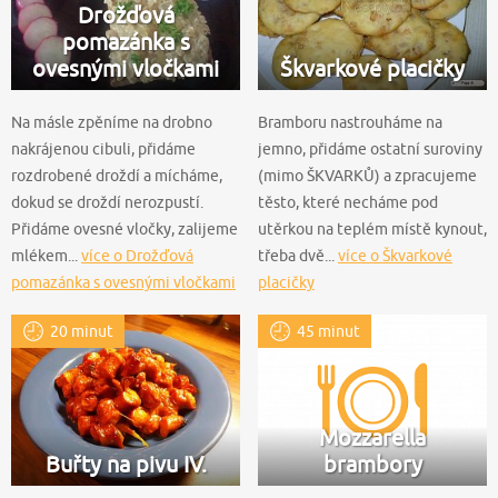
Drožďová
pomazánka s
ovesnými vločkami
Škvarkové placičky
Na másle zpěníme na drobno
Bramboru nastrouháme na
nakrájenou cibuli, přidáme
jemno, přidáme ostatní suroviny
rozdrobené droždí a mícháme,
(mimo ŠKVARKŮ) a zpracujeme
dokud se droždí nerozpustí.
těsto, které necháme pod
Přidáme ovesné vločky, zalijeme
utěrkou na teplém místě kynout,
mlékem...
více o Drožďová
třeba dvě...
více o Škvarkové
pomazánka s ovesnými vločkami
placičky
20 minut
45 minut
Mozzarella
Buřty na pivu IV.
brambory