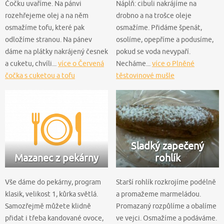
Čočku uvaříme. Na pánvi
Náplň: cibuli nakrájíme na
rozehřejeme olej a na něm
drobno a na trošce oleje
osmažíme tofu, které pak
osmažíme. Přidáme špenát,
odložíme stranou. Na pánev
osolíme, opepříme a podusíme,
dáme na plátky nakrájený česnek
pokud se voda nevypaří.
a cuketu, chvíli...
více o Červená
Necháme...
více o Plněné
čočka s cuketou a tofu
těstovinové mušle
Sladký zapečený
Mazanec z pekárny
rohlík
Vše dáme do pekárny, program
Starší rohlík rozkrojíme podélně
klasik, velikost 1, kůrka světlá.
a promažeme marmeládou.
Samozřejmě můžete klidně
Promazaný rozpůlíme a obalíme
přidat i třeba kandované ovoce,
ve vejci. Osmažíme a podáváme.