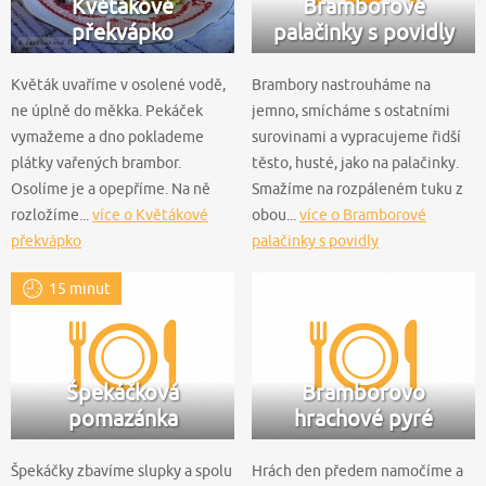
Květákové
Bramborové
překvápko
palačinky s povidly
Květák uvaříme v osolené vodě,
Brambory nastrouháme na
ne úplně do měkka. Pekáček
jemno, smícháme s ostatními
vymažeme a dno poklademe
surovinami a vypracujeme řidší
plátky vařených brambor.
těsto, husté, jako na palačinky.
Osolíme je a opepříme. Na ně
Smažíme na rozpáleném tuku z
rozložíme...
více o Květákové
obou...
více o Bramborové
překvápko
palačinky s povidly
15 minut
Špekáčková
Bramborovo
pomazánka
hrachové pyré
Špekáčky zbavíme slupky a spolu
Hrách den předem namočíme a