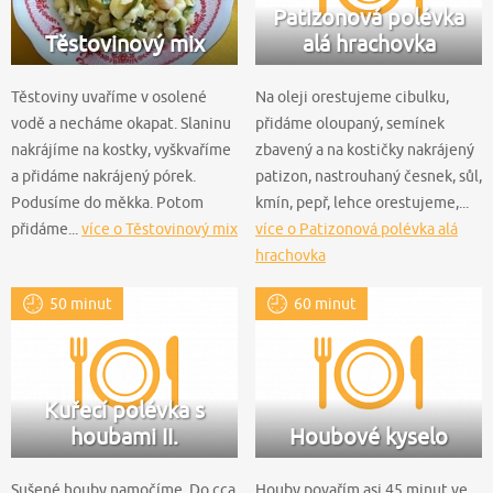
Patizonová polévka
Těstovinový mix
alá hrachovka
Těstoviny uvaříme v osolené
Na oleji orestujeme cibulku,
vodě a necháme okapat. Slaninu
přidáme oloupaný, semínek
nakrájíme na kostky, vyškvaříme
zbavený a na kostičky nakrájený
a přidáme nakrájený pórek.
patizon, nastrouhaný česnek, sůl,
Podusíme do měkka. Potom
kmín, pepř, lehce orestujeme,...
přidáme...
více o Těstovinový mix
více o Patizonová polévka alá
hrachovka
50 minut
60 minut
Kuřecí polévka s
houbami II.
Houbové kyselo
Sušené houby namočíme. Do cca
Houby povařím asi 45 minut ve