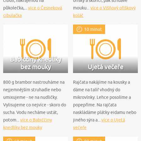
cibuli, nakrájenou na
oříšky a skořici, pak střídavě
půkolečka,...
více o Česneková
mouku...
více o Višňový oříškový
cibulačka
koláč
10 minut
Babiččiny knedlíky
bez mouky
Ujetá večeře
800 g brambor nastrouháme na
Rajčata nakájíme na kousky a
nejjemnějším struhadle nebo
dáme na talíř vhodný do
umixujeme - ne na nudličky.
mikrovlnky. Lehce posolíme a
Vylisujeme co nejvíce - skoro do
popepříme. Na rajčata
sucha. Vodu necháme ustát,
naskládáme plátky eidamu nebo
potom...
více o Babiččiny
jiného sýra a...
více o Ujetá
knedlíky bez mouky
večeře