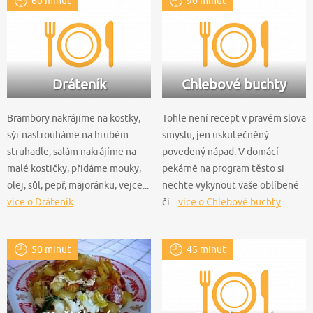
60 minut
90 minut
Dráteník
Chlebové buchty
Brambory nakrájíme na kostky,
Tohle není recept v pravém slova
sýr nastrouháme na hrubém
smyslu, jen uskutečněný
struhadle, salám nakrájíme na
povedený nápad. V domácí
malé kostičky, přidáme mouky,
pekárně na program těsto si
olej, sůl, pepř, majoránku, vejce...
nechte vykynout vaše oblíbené
více o Dráteník
či...
více o Chlebové buchty
50 minut
45 minut