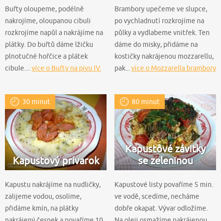
Buřty oloupeme, podélně
Brambory upečeme ve slupce,
nakrojíme, oloupanou cibuli
po vychladnutí rozkrojíme na
rozkrojíme napůl a nakrájíme na
půlky a vydlabeme vnitřek. Ten
plátky. Do buřtů dáme lžičku
dáme do misky, přidáme na
plnotučné hořčice a plátek
kostičky nakrájenou mozzarellu,
cibule....
více o Buřty na pivu IV.
pak...
více o Mozzarella brambory
30 minut
80 minut
Kapustové závitky
Kapustový prívarok
se zeleninou
Kapustu nakrájíme na nudličky,
Kapustové listy povaříme 5 min.
zalijeme vodou, osolíme,
ve vodě, scedíme, necháme
přidáme kmín, na plátky
dobře okapat. Vývar odložíme.
nakrájený česnek a povaříme 10
Na oleji osmažíme nakrájenou