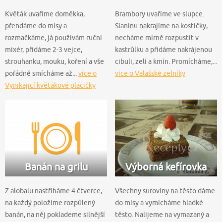
Květák uvaříme doměkka,
Brambory uvaříme ve slupce.
přendáme do mísy a
Slaninu nakrajíme na kostičky,
rozmačkáme, já používám ruční
necháme mírně rozpustit v
mixér, přidáme 2-3 vejce,
kastrůlku a přidáme nakrájenou
strouhanku, mouku, koření a vše
cibuli, zelí a kmín. Promícháme,...
pořádně smícháme až...
více o
více o Valašské zelníky
Vynikajicí květákové placičky
Banán na grilu
Výborná kefírovka
Z alobalu nastřiháme 4 čtverce,
Všechny suroviny na těsto dáme
na každý položíme rozpůlený
do mísy a vymícháme hladké
banán, na něj poklademe silnější
těsto. Nalijeme na vymazaný a