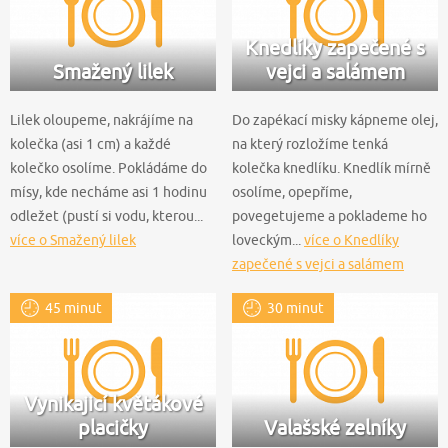
Knedlíky zapečené s
Smažený lilek
vejci a salámem
Lilek oloupeme, nakrájíme na
Do zapékací misky kápneme olej,
kolečka (asi 1 cm) a každé
na který rozložíme tenká
kolečko osolíme. Pokládáme do
kolečka knedlíku. Knedlík mírně
mísy, kde necháme asi 1 hodinu
osolíme, opepříme,
odležet (pustí si vodu, kterou...
povegetujeme a poklademe ho
více o Smažený lilek
loveckým...
více o Knedlíky
zapečené s vejci a salámem
45 minut
30 minut
Vynikajicí květákové
placičky
Valašské zelníky