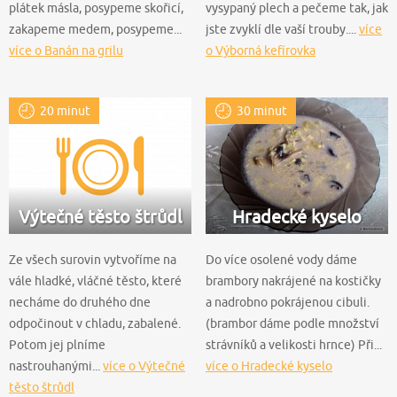
plátek másla, posypeme skořicí,
vysypaný plech a pečeme tak, jak
zakapeme medem, posypeme...
jste zvyklí dle vaší trouby....
více
více o Banán na grilu
o Výborná kefírovka
20 minut
30 minut
Výtečné těsto štrůdl
Hradecké kyselo
Ze všech surovin vytvoříme na
Do více osolené vody dáme
vále hladké, vláčné těsto, které
brambory nakrájené na kostičky
necháme do druhého dne
a nadrobno pokrájenou cibuli.
odpočinout v chladu, zabalené.
(brambor dáme podle množství
Potom jej plníme
strávníků a velikosti hrnce) Při...
nastrouhanými...
více o Výtečné
více o Hradecké kyselo
těsto štrůdl