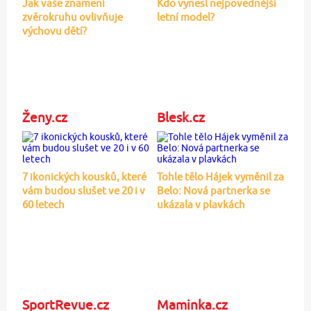
Jak vaše znamení
Kdo vynesl nejpovednější
zvěrokruhu ovlivňuje
letní model?
výchovu dětí?
Ženy.cz
Blesk.cz
7 ikonických kousků, které
Tohle tělo Hájek vyměnil za
vám budou slušet ve 20 i v
Belo: Nová partnerka se
60 letech
ukázala v plavkách
SportRevue.cz
Maminka.cz