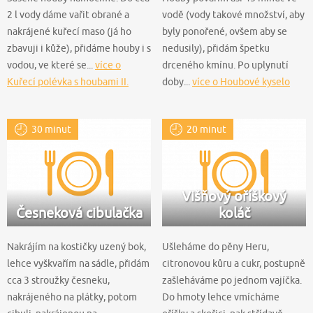
2 l vody dáme vařit obrané a
vodě (vody takové množství, aby
nakrájené kuřecí maso (já ho
byly ponořené, ovšem aby se
zbavuji i kůže), přidáme houby i s
nedusily), přidám špetku
vodou, ve které se...
více o
drceného kmínu. Po uplynutí
Kuřecí polévka s houbami II.
doby...
více o Houbové kyselo
30 minut
20 minut
Višňový oříškový
Česneková cibulačka
koláč
Nakrájím na kostičky uzený bok,
Ušleháme do pěny Heru,
lehce vyškvařím na sádle, přidám
citronovou kůru a cukr, postupně
cca 3 stroužky česneku,
zašleháváme po jednom vajíčka.
nakrájeného na plátky, potom
Do hmoty lehce vmícháme