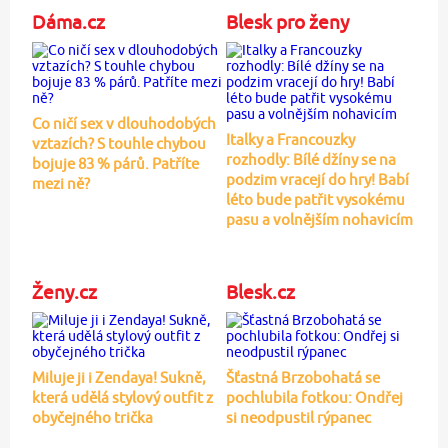
Dáma.cz
Blesk pro ženy
Co ničí sex v dlouhodobých
Italky a Francouzky
vztazích? S touhle chybou
rozhodly: Bílé džíny se na
bojuje 83 % párů. Patříte
podzim vracejí do hry! Babí
mezi ně?
léto bude patřit vysokému
pasu a volnějším nohavicím
Ženy.cz
Blesk.cz
Miluje ji i Zendaya! Sukně,
Šťastná Brzobohatá se
která udělá stylový outfit z
pochlubila fotkou: Ondřej
obyčejného trička
si neodpustil rýpanec