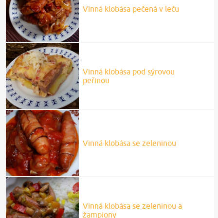
Vinná klobása pečená v leču
Vinná klobása pod sýrovou
peřinou
Vinná klobása se zeleninou
Vinná klobása se zeleninou a
žampiony