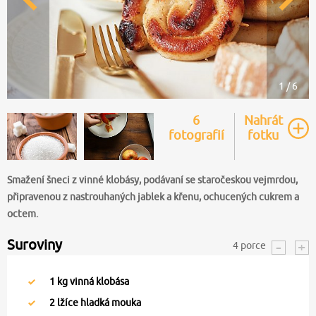
1 / 6
6
Nahrát
fotografií
fotku
Smažení šneci z vinné klobásy, podávaní se staročeskou vejmrdou,
připravenou z nastrouhaných jablek a křenu, ochucených cukrem a
octem.
Suroviny
4
porce
1
kg vinná klobása
2
lžíce hladká mouka