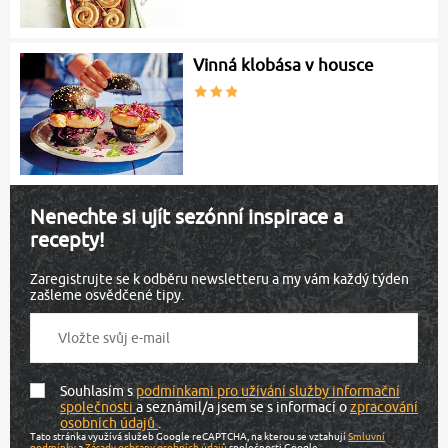
Vinná klobása v housce
Nenechte si ujít sezónní inspirace a
recepty!
Zaregistrujte se k odběru newsletteru a my vám každý týden
zašleme osvědčené tipy.
Souhlasím s
podmínkami pro užívání služby informační
společnosti
a seznámil/a jsem se s informací o
zpracování
osobních údajů
.
Tato stránka využívá služeb Google reCAPTCHA, na kterou se vztahují
Smluvní
podmínky
a
Zásady ochrany osobních údajů
společnosti Google.