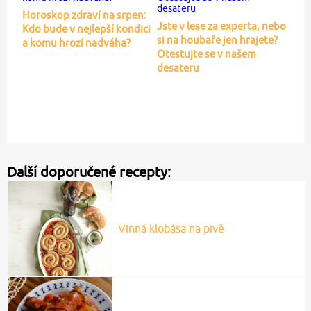
Horoskop zdraví na srpen:
Jste v lese za experta, nebo
Kdo bude v nejlepší kondici
si na houbaře jen hrajete?
a komu hrozí nadváha?
Otestujte se v našem
desateru
Další doporučené recepty:
Vinná klobása na pivě