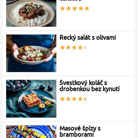
Řecký salát s olivami
Švestkový koláč s
drobenkou bez kynutí
Masové špízy s
bramborami