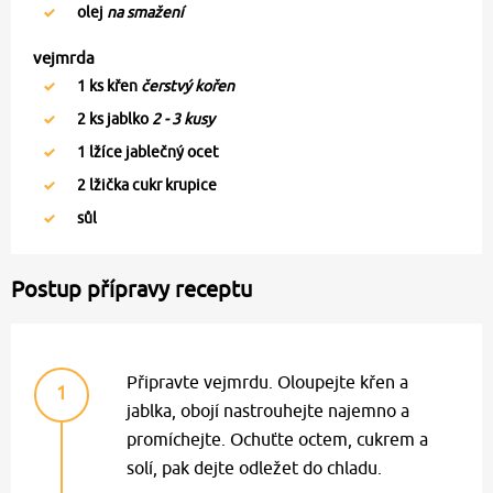
olej
na smažení
vejmrda
1
ks křen
čerstvý kořen
2
ks jablko
2 - 3 kusy
1
lžíce jablečný ocet
2
lžička cukr krupice
sůl
Postup přípravy receptu
Připravte vejmrdu. Oloupejte křen a
1
jablka, obojí nastrouhejte najemno a
promíchejte. Ochuťte octem, cukrem a
solí, pak dejte odležet do chladu.