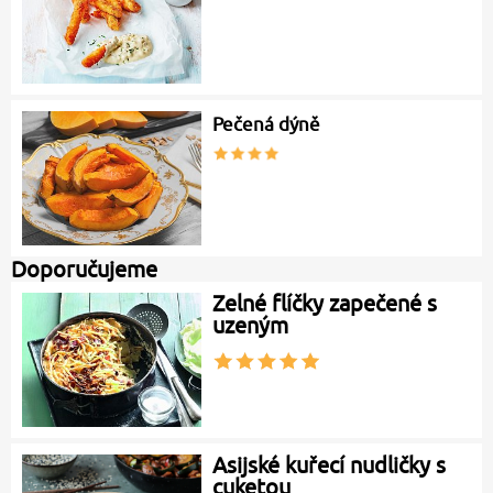
Pečená dýně
Doporučujeme
Zelné flíčky zapečené s
uzeným
Asijské kuřecí nudličky s
cuketou