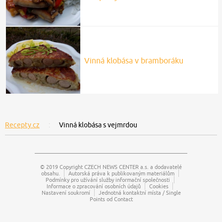
Vinná klobása v bramboráku
Recepty.cz
Vinná klobása s vejmrdou
© 2019 Copyright
CZECH NEWS CENTER a.s.
a dodavatelé
obsahu.
Autorská práva k publikovaným materiálům
Podmínky pro užívání služby informační společnosti
Informace o zpracování osobních údajů
Cookies
Nastavení soukromí
Jednotná kontaktní místa / Single
Points od Contact