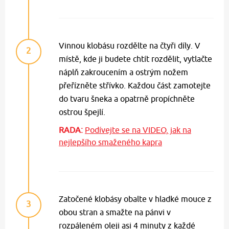
Vinnou klobásu rozdělte na čtyři díly. V
2
místě, kde ji budete chtít rozdělit, vytlačte
náplň zakroucením a ostrým nožem
přeřízněte střívko. Každou část zamotejte
do tvaru šneka a opatrně propíchněte
ostrou špejlí.
RADA:
Podívejte se na VIDEO, jak na
nejlepšího smaženého kapra
Zatočené klobásy obalte v hladké mouce z
3
obou stran a smažte na pánvi v
rozpáleném oleji asi 4 minuty z každé