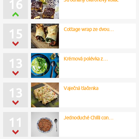
16
Cottage wrap ze dvou…
15
Krémová polévka z…
13
Vaječná tlačenka
13
Jednoduché Chilli con…
11