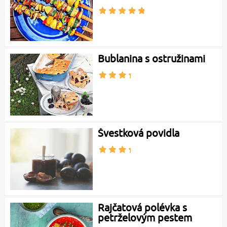
Bublanina s ostružinami
Švestková povidla
Rajčatová polévka s
petrželovým pestem