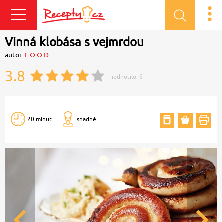
Přihlásit se
Vinná klobása s vejmrdou
autor:
F.O.O.D.
3.8
hodnotilo:
6
20 minut
snadné