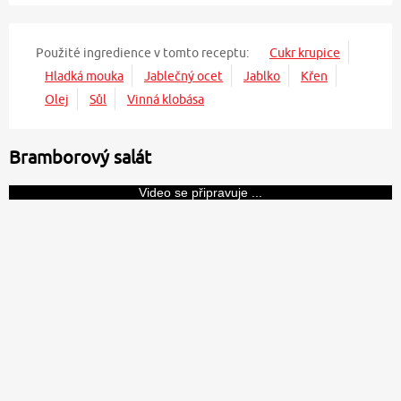
Použité ingredience v tomto receptu:
Cukr krupice
Hladká mouka
Jablečný ocet
Jablko
Křen
Olej
Sůl
Vinná klobása
Bramborový salát
Video se připravuje ...