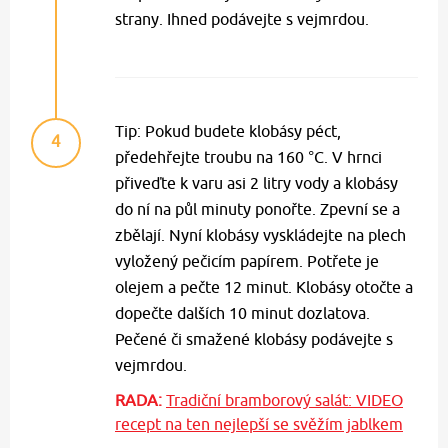
strany. Ihned podávejte s vejmrdou.
Tip: Pokud budete klobásy péct,
4
předehřejte troubu na 160 °C. V hrnci
přiveďte k varu asi 2 litry vody a klobásy
do ní na půl minuty ponořte. Zpevní se a
zbělají. Nyní klobásy vyskládejte na plech
vyložený pečicím papírem. Potřete je
olejem a pečte 12 minut. Klobásy otočte a
dopečte dalších 10 minut dozlatova.
Pečené či smažené klobásy podávejte s
vejmrdou.
RADA:
Tradiční bramborový salát: VIDEO
recept na ten nejlepší se svěžím jablkem