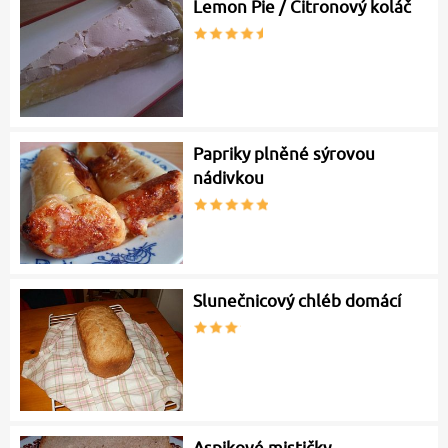
Lemon Pie / Citronový koláč
Papriky plněné sýrovou
nádivkou
Slunečnicový chléb domácí
Aspikové mističky