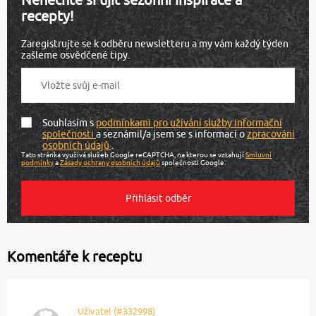
recepty!
Zaregistrujte se k odběru newsletteru a my vám každý týden
zašleme osvědčené tipy.
Souhlasím s
podmínkami pro užívání služby informační
společnosti
a seznámil/a jsem se s informací o
zpracování
osobních údajů
.
Tato stránka využívá služeb Google reCAPTCHA, na kterou se vztahují
Smluvní
podmínky
a
Zásady ochrany osobních údajů
společnosti Google.
Komentáře k receptu
Uživatel (#332998)