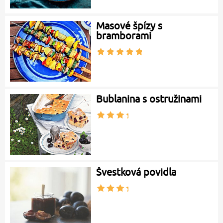
Masové špízy s
bramborami
Bublanina s ostružinami
Švestková povidla