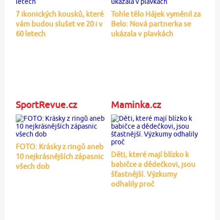
7 ikonických kousků, které
Tohle tělo Hájek vyměnil za
vám budou slušet ve 20 i v
Belo: Nová partnerka se
60 letech
ukázala v plavkách
SportRevue.cz
Maminka.cz
FOTO: Krásky z ringů aneb
Děti, které mají blízko k
10 nejkrásnějších zápasnic
babičce a dědečkovi, jsou
všech dob
šťastnější. Výzkumy
odhalily proč