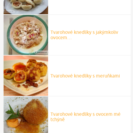
Tvarohové knedlíky s jakýmkoliv
ovocem…
Tvarohové knedlíky s meruňkami
Tvarohové knedlíky s ovocem mé
tchýně