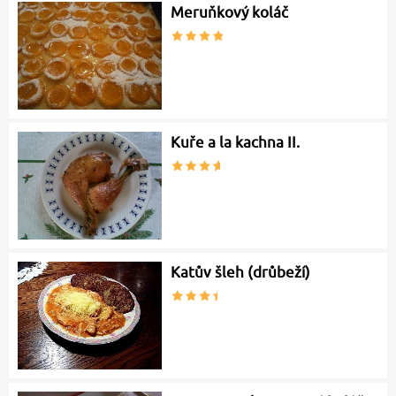
Meruňkový koláč
Kuře a la kachna II.
Katův šleh (drůbeží)