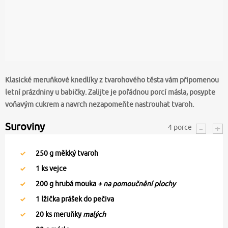
Klasické meruňkové knedlíky z tvarohového těsta vám připomenou
letní prázdniny u babičky. Zalijte je pořádnou porcí másla, posypte
voňavým cukrem a navrch nezapomeňte nastrouhat tvaroh.
Suroviny
4
porce
250
g měkký tvaroh
1
ks vejce
200
g hrubá mouka
+ na pomoučnění plochy
1
lžička prášek do pečiva
20
ks meruňky
malých