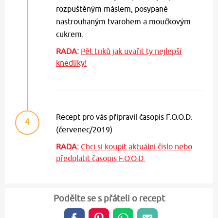
rozpuštěným máslem, posypané
nastrouhaným tvarohem a moučkovým
cukrem.
RADA:
Pět triků jak uvařit ty nejlepší
knedlíky!
Recept pro vás připravil časopis F.O.O.D.
4
(červenec/2019)
RADA:
Chci si koupit aktuální číslo nebo
předplatit časopis F.O.O.D.
Podělte se s přáteli o recept