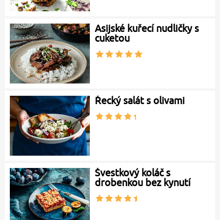
Asijské kuřecí nudličky s
cuketou
Řecký salát s olivami
Švestkový koláč s
drobenkou bez kynutí