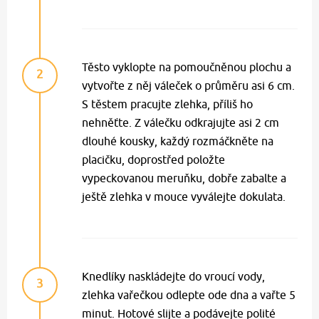
Těsto vyklopte na pomoučněnou plochu a
2
vytvořte z něj váleček o průměru asi 6 cm.
S těstem pracujte zlehka, příliš ho
nehněťte. Z válečku odkrajujte asi 2 cm
dlouhé kousky, každý rozmáčkněte na
placičku, doprostřed položte
vypeckovanou meruňku, dobře zabalte a
ještě zlehka v mouce vyválejte dokulata.
Knedlíky naskládejte do vroucí vody,
3
zlehka vařečkou odlepte ode dna a vařte 5
minut. Hotové slijte a podávejte polité