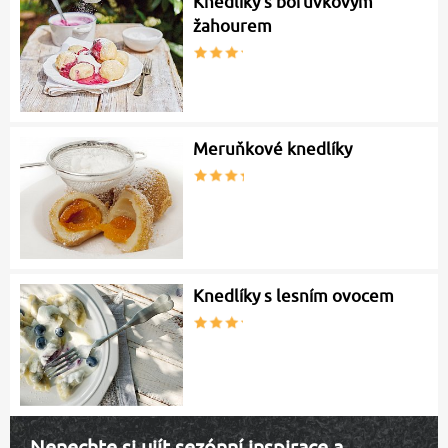
Knedlíky s borůvkovým
žahourem
Meruňkové knedlíky
Knedlíky s lesním ovocem
Nenechte si ujít sezónní inspirace a