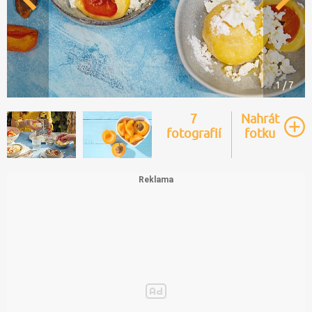
1 / 7
7
Nahrát
fotografií
fotku