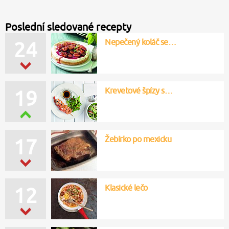
Poslední sledované recepty
Nepečený koláč se…
22
Krevetové špízy s…
17
Žebírko po mexicku
15
Klasické lečo
10