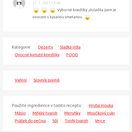
21. 7. 2021 13:46
Výborné knedlíky ,doladila jsem je
ovocem s kysanou smetanou.
Kategorie:
Dezerty
Sladká jídla
Ovocné kynuté knedlíky
FOOD
Vaření
Slovník pojmů
Použité ingredience v tomto receptu:
Hrubá mouka
Máslo
Měkký tvaroh
Meruňky
Moučkový cukr
Prášek do pečiva
Sůl
Tvrdý tvaroh
Vejce