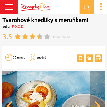
Přihlásit se
Tvarohové knedlíky s meruňkami
autor:
F.O.O.D.
3.5
hodnotilo:
51
30 minut
snadné