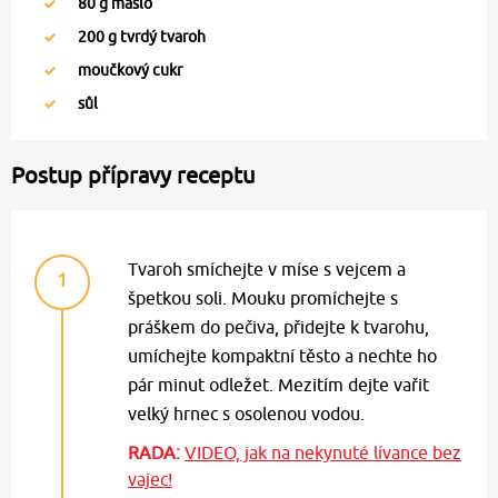
80
g máslo
200
g tvrdý tvaroh
moučkový cukr
sůl
Postup přípravy receptu
Tvaroh smíchejte v míse s vejcem a
1
špetkou soli. Mouku promíchejte s
práškem do pečiva, přidejte k tvarohu,
umíchejte kompaktní těsto a nechte ho
pár minut odležet. Mezitím dejte vařit
velký hrnec s osolenou vodou.
RADA:
VIDEO, jak na nekynuté lívance bez
vajec!