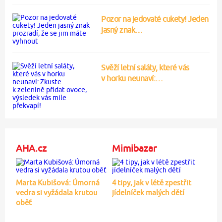
Pozor na jedovaté cukety! Jeden
jasný znak…
Svěží letní saláty, které vás
v horku neunaví:…
AHA.cz
Mimibazar
Marta Kubišová: Úmorná
4 tipy, jak v létě zpestřit
vedra si vyžádala krutou
jídelníček malých dětí
oběť