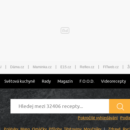
|
|
|
|
|
|
!
Dáma.cz
Maminka.cz
E15.cz
Reflex.cz
FITweb.cz
Ž
Světová kuchyně
Rady
Magazín
F.O.O.D.
Videorecepty
Pokročilé vyhledávání
Podle
Polévky
Maso
Omáčky
Přílohy
Těstoviny
Moučníky
Zdravé
Ryc