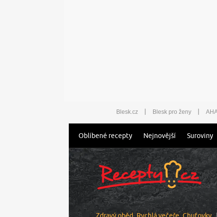
|
|
Blesk.cz
Blesk pro ženy
AHA
Oblíbené recepty
Nejnovější
Suroviny
Zdravý oběd
Rychlá večeře
Chuťovky