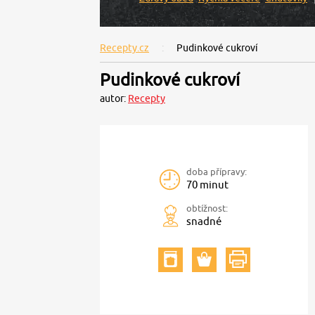
Recepty.cz
Pudinkové cukroví
Pudinkové cukroví
autor:
Recepty
doba přípravy:
70 minut
obtížnost:
snadné