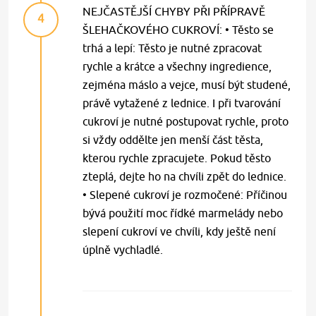
NEJČASTĚJŠÍ CHYBY PŘI PŘÍPRAVĚ
4
ŠLEHAČKOVÉHO CUKROVÍ: • Těsto se
trhá a lepí: Těsto je nutné zpracovat
rychle a krátce a všechny ingredience,
zejména máslo a vejce, musí být studené,
právě vytažené z lednice. I při tvarování
cukroví je nutné postupovat rychle, proto
si vždy oddělte jen menší část těsta,
kterou rychle zpracujete. Pokud těsto
zteplá, dejte ho na chvíli zpět do lednice.
• Slepené cukroví je rozmočené: Příčinou
bývá použití moc řídké marmelády nebo
slepení cukroví ve chvíli, kdy ještě není
úplně vychladlé.