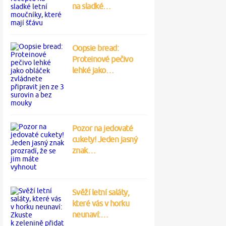
na sladké…
Oopsie bread:
Proteinové pečivo
lehké jako…
Pozor na jedovaté
cukety! Jeden jasný
znak…
Svěží letní saláty,
které vás v horku
neunaví:…