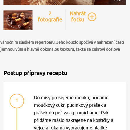
2
Nahrát
fotografie
fotku
e vánočním sladkém repertoáru. Jeho kouzlo spočívá v nahrazení části
jemnou vůni a hlavně dokonalou texturu, takže se cukroví doslova
Postup přípravy receptu
Do mísy prosejeme mouku, přidáme
1
moučkový cukr, pudinkový prášek a
prášek do pečiva a promícháme. Pak
přidáme máslo nakrájené na kostičky a
vejce a rukama vypracujeme hladké