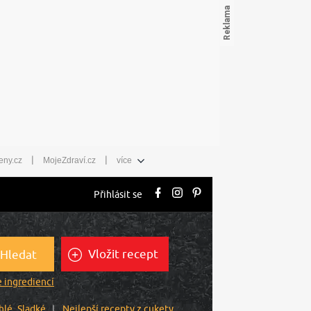
|
|
eny.cz
MojeZdraví.cz
více
Přihlásit se
Vložit recept
Hledat
 ingrediencí
hlé
Sladké
Nejlepší recepty z cukety