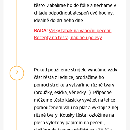
těsto. Zabalíme ho do fólie a necháme v
chladu odpočinout alespoň dvě hodiny,
ideálně do druhého dne.
RADA:
Velký tahák na vánoční pečení:
Recepty na těsta, náplně i polevy
Pokud použijeme strojek, vyndáme vždy
2
část těsta z lednice, protlačíme ho
pomocí strojku a vytváříme různé tvary
(proužky, esíčka, věnečky...). Případně
můžeme těsto klasicky vyválet na lehce
pomoučeném válu na plát a vykrojit z něj
různé tvary. Kousky těsta rozložíme na
plech vyložený papírem na pečení,
vložíme do trouby vyhřáté na 170 °C a