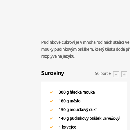
Pudinkové cukroví je v mnoha rodinách stálicí v
mouky pudinkovým práškem, který těstu dodá pří
rozplývá na jazyku.
Suroviny
50
porce
300
g hladká mouka
180
g máslo
150
g moučkový cukr
140
g pudinkový prášek
vanilkový
1
ks vejce