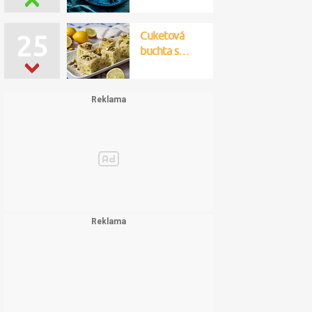
Cuketová
25
buchta s…