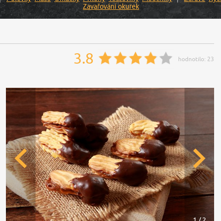
Zavařování okurek
3.8
hodnotilo:
23
1 / 2