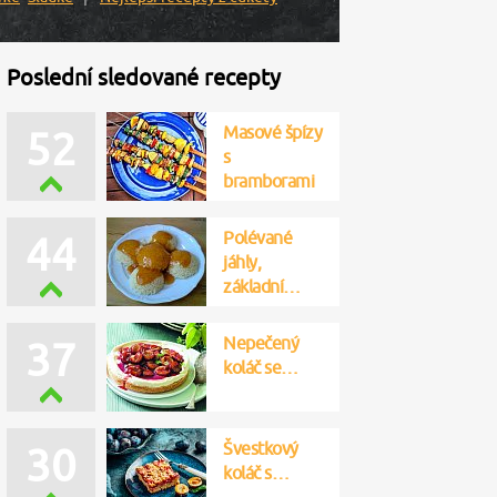
Poslední sledované recepty
Masové špízy
52
s
bramborami
Polévané
44
jáhly,
základní…
Nepečený
37
koláč se…
Švestkový
30
koláč s…