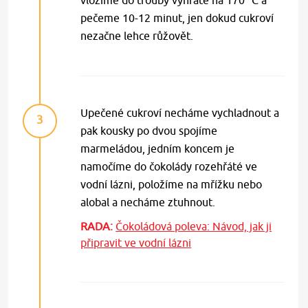
pečeme 10-12 minut, jen dokud cukroví
nezačne lehce růžovět.
Upečené cukroví necháme vychladnout a
3
pak kousky po dvou spojíme
marmeládou, jedním koncem je
namočíme do čokolády rozehřáté ve
vodní lázni, položíme na mřížku nebo
alobal a necháme ztuhnout.
RADA:
Čokoládová poleva: Návod, jak ji
připravit ve vodní lázni