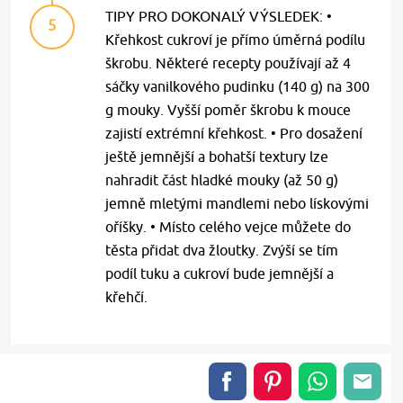
TIPY PRO DOKONALÝ VÝSLEDEK: •
5
Křehkost cukroví je přímo úměrná podílu
škrobu. Některé recepty používají až 4
sáčky vanilkového pudinku (140 g) na 300
g mouky. Vyšší poměr škrobu k mouce
zajistí extrémní křehkost. • Pro dosažení
ještě jemnější a bohatší textury lze
nahradit část hladké mouky (až 50 g)
jemně mletými mandlemi nebo lískovými
oříšky. • Místo celého vejce můžete do
těsta přidat dva žloutky. Zvýší se tím
podíl tuku a cukroví bude jemnější a
křehčí.