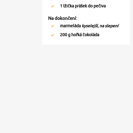
1
lžička prášek do pečiva
Na dokončení:
marmeláda
kyselejší, na slepení
200
g hořká čokoláda