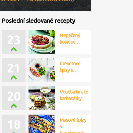
Poslední sledované recepty
Nepečený
23
koláč se…
Krevetové
21
špízy s…
Vegetariánské
20
karbanátky
Masové špízy
18
s