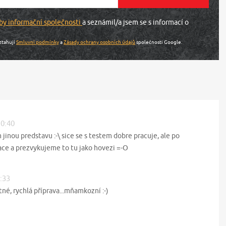
by informační společnosti
a seznámil/a jsem se s informací o
ztahují
Smluvní podmínky
a
Zásady ochrany osobních údajů
společnosti Google.
10:40
inou predstavu :-\ sice se s testem dobre pracuje, ale po
ace a prezvykujeme to tu jako hovezi =-O
3:33
né, rychlá příprava...mňamkozní :-)