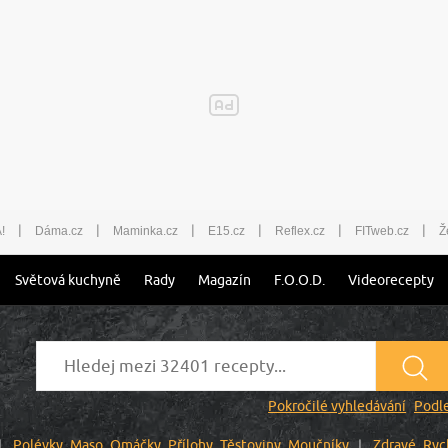
|
|
|
|
|
|
!
Dáma.cz
Maminka.cz
E15.cz
Reflex.cz
FITweb.cz
Ž
Světová kuchyně
Rady
Magazín
F.O.O.D.
Videorecepty
Pokročilé vyhledávání
Podle
Polévky
Maso
Omáčky
Přílohy
Těstoviny
Moučníky
Zdravé
Ryc