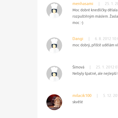
menhasami
|
25. 1. 
Moc dobré knedlíčky dělala 
rozpuštěným máslem. Žasla j
moc :-)
Dangi
|
6. 8. 2012 10
moc dobrý, příště udělám v
|
25. 1. 2012 0
Šímová
Nebyly špatné, ale nejlepší 
milacik100
|
5. 12. 2
skvělé