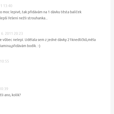
11 13:40
o moc lepivé, tak přídávám na 1 dávku těsta balíček
epší řešení nežli strouhanka...
. 6. 2011 20:23
e vůbec nelepí. Udělala sem z jedné dávky 21knedlíčků,měla
amina,přidávám bodík. :-)
 10:55
10:39
li ano, kolik?