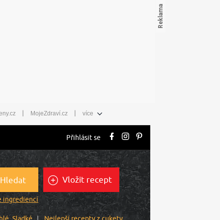
|
|
eny.cz
MojeZdraví.cz
více
Přihlásit se
Vložit recept
Hledat
 ingrediencí
hlé
Sladké
Nejlepší recepty z cukety