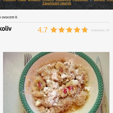
Zavařování okurek
v ovocem II.
oliv
4.7
hodnotilo:
33