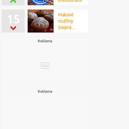
bramborami
Makové
15
muffiny
(nejen)…