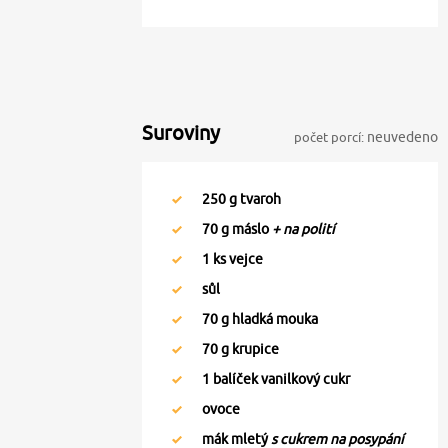
Suroviny
počet porcí:
neuvedeno
250
g tvaroh
70
g máslo
+ na polití
1
ks vejce
sůl
70
g hladká mouka
70
g krupice
1
balíček vanilkový cukr
ovoce
mák mletý
s cukrem na posypání