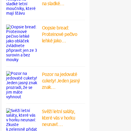
na sladké…
Oopsie bread:
Proteinové pečivo
lehké jako…
Pozor na jedovaté
cukety! Jeden jasný
znak…
Svěží letní saláty,
které vás v horku
neunaví:…