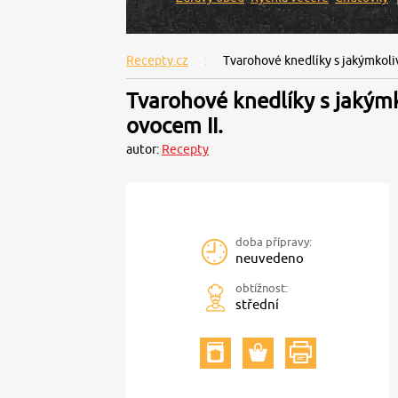
Recepty.cz
Tvarohové knedlíky s jakýmkoli
Tvarohové knedlíky s jakýmk
ovocem II.
autor:
Recepty
doba přípravy:
neuvedeno
obtížnost:
střední