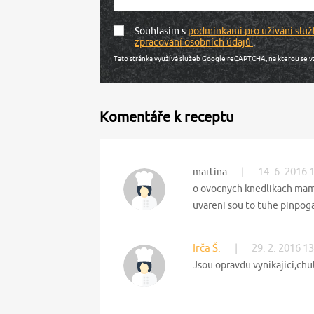
Souhlasím s
podmínkami pro užívání služ
zpracování osobních údajů
.
Tato stránka využívá služeb Google reCAPTCHA, na kterou se v
Komentáře k receptu
|
14. 6. 2016 
martina
o ovocnych knedlikach mam j
uvareni sou to tuhe pinpog
Irča Š.
|
29. 2. 2016 1
Jsou opravdu vynikající,chut