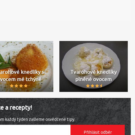
arohové knedlíky s
Tvarohové knedlíky
vocem mé tchýně
plněné ovocem
ce a recepty!
vám každý týden zašleme osvědčené tipy.