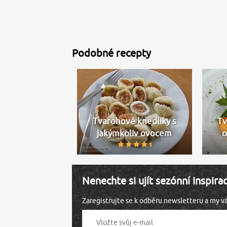
Podobné recepty
Tvarohové knedlíky s
Tv
jakýmkoliv ovocem
o
Nenechte si ujít sezónní inspira
Zaregistrujte se k odběru newsletteru a my 