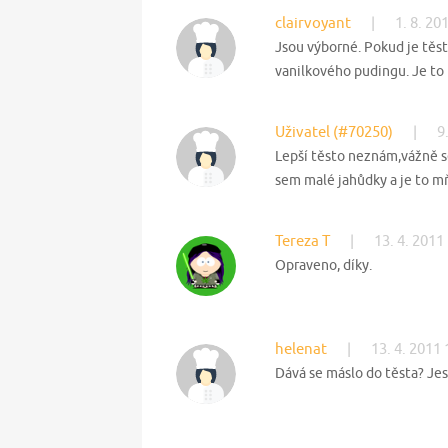
clairvoyant
|
1. 8. 20
Jsou výborné. Pokud je těst
vanilkového pudingu. Je to l
Uživatel (#70250)
|
9
Lepší těsto neznám,vážně s
sem malé jahůdky a je to mň
Tereza T
|
13. 4. 2011
Opraveno, díky.
helenat
|
13. 4. 2011 
Dává se máslo do těsta? Jest