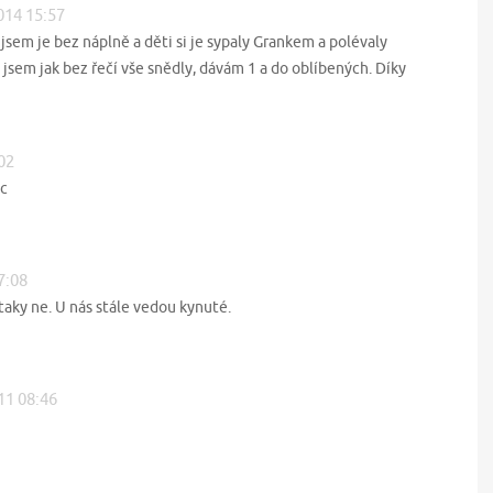
2014 15:57
jsem je bez náplně a děti si je sypaly Grankem a polévaly
sem jak bez řečí vše snědly, dávám 1 a do oblíbených. Díky
:02
íc
7:08
taky ne. U nás stále vedou kynuté.
011 08:46