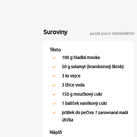
Suroviny
počet porcí:
neuvedeno
Těsto
100
g hladká mouka
50
g solamyl (bramborový škrob)
3
ks vejce
3
lžíce voda
150
g moučkový cukr
1
balíček vanilkový cukr
prášek do pečiva
1 zarovnaná malá
lžička
Náplň