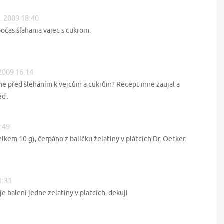
8. 2009 18:40
očas šľahania vajec s cukrom.
 2009 16:14
áme před šleháním k vejcům a cukrům? Recept mne zaujal a
ěď.
0:49
lkem 10 g), čerpáno z balíčku želatiny v plátcích Dr. Oetker.
1:31
e baleni jedne zelatiny v platcich. dekuji