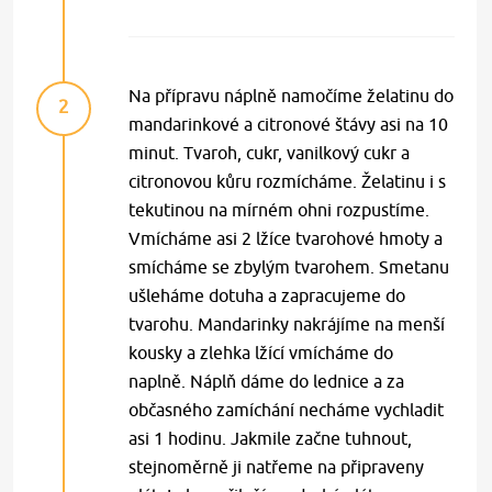
Na přípravu náplně namočíme želatinu do
2
mandarinkové a citronové štávy asi na 10
minut. Tvaroh, cukr, vanilkový cukr a
citronovou kůru rozmícháme. Želatinu i s
tekutinou na mírném ohni rozpustíme.
Vmícháme asi 2 lžíce tvarohové hmoty a
smícháme se zbylým tvarohem. Smetanu
ušleháme dotuha a zapracujeme do
tvarohu. Mandarinky nakrájíme na menší
kousky a zlehka lžící vmícháme do
naplně. Náplň dáme do lednice a za
občasného zamíchání necháme vychladit
asi 1 hodinu. Jakmile začne tuhnout,
stejnoměrně ji natřeme na připraveny