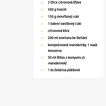
2
lžíce citronová šťáva
500
g tvaroh
150
g moučkový cukr
1
balení vanilkový cukr
citronová kůra
200
ml smetana ke šlehání
kompotované mandarinky
1 malá
konzerva
50
ml šťáva
z kompotu (z
mandarinek)
1
ks želatina plátková