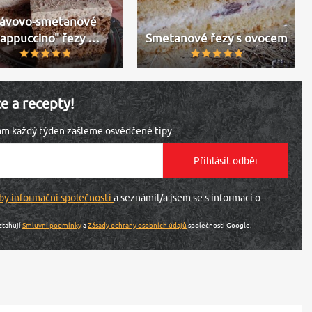
ávovo-smetanové
cappuccino" řezy …
Smetanové řezy s ovocem
ce a recepty!
vám každý týden zašleme osvědčené tipy.
by informační společnosti
a seznámil/a jsem se s informací o
ztahují
Smluvní podmínky
a
Zásady ochrany osobních údajů
společnosti Google.