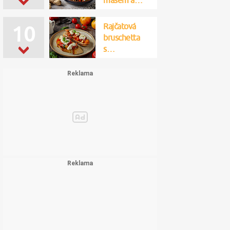
masem a…
Rajčatová
10
bruschetta
s…