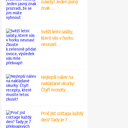
cukety! Jeden jasný
znak…
Svěží letní saláty,
které vás v horku
neunaví:…
Nejlepší nálev na
nakládané okurky:
Čtyři recepty…
Proč jíst cottage každý
den? Tady je 7…