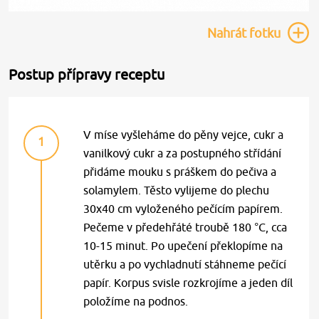
Nahrát
fotku
Postup přípravy receptu
V míse vyšleháme do pěny vejce, cukr a
1
vanilkový cukr a za postupného střídání
přidáme mouku s práškem do pečiva a
solamylem. Těsto vylijeme do plechu
30x40 cm vyloženého pečícím papírem.
Pečeme v předehřáté troubě 180 °C, cca
10-15 minut. Po upečení překlopíme na
utěrku a po vychladnutí stáhneme pečící
papír. Korpus svisle rozkrojíme a jeden díl
položíme na podnos.