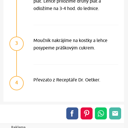
plát. Lehce přiložíme druhý plát a
odložíme na 3-4 hod. do lednice.
Moučník nakrájíme na kostky a lehce
3
posypeme práškovým cukrem.
Převzato z Receptáře Dr. Oetker.
4