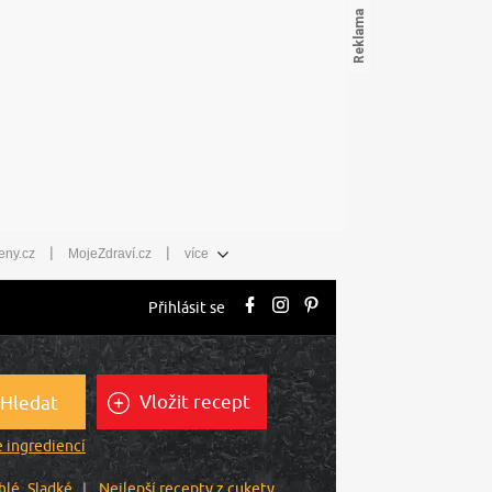
|
|
eny.cz
MojeZdraví.cz
více
Přihlásit se
Vložit recept
Hledat
 ingrediencí
hlé
Sladké
Nejlepší recepty z cukety