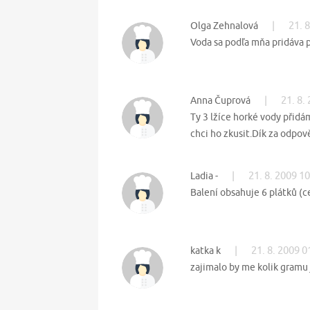
|
21. 
Olga Zehnalová
Voda sa podľa mňa pridáva p
|
21. 8.
Anna Čuprová
Ty 3 lžíce horké vody přid
chci ho zkusit.Dík za odpov
|
21. 8. 2009 1
Ladia -
Balení obsahuje 6 plátků (ce
|
21. 8. 2009 0
katka k
zajimalo by me kolik gramu j