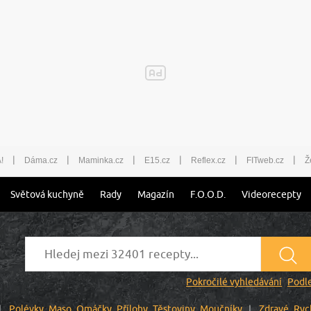
|
|
|
|
|
|
!
Dáma.cz
Maminka.cz
E15.cz
Reflex.cz
FITweb.cz
Ž
Světová kuchyně
Rady
Magazín
F.O.O.D.
Videorecepty
Pokročilé vyhledávání
Podle
Polévky
Maso
Omáčky
Přílohy
Těstoviny
Moučníky
Zdravé
Ryc