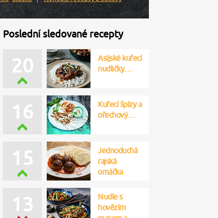
Poslední sledované recepty
Asijské kuřecí
20
nudličky…
Kuřecí špízy a
16
ořechový…
Jednoduchá
15
rajská
omáčka
Nudle s
13
hovězím