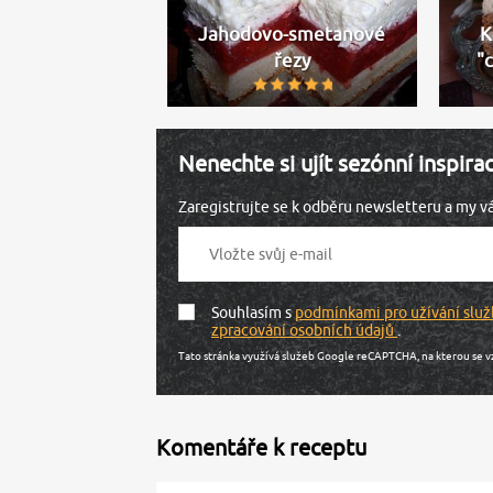
Jahodovo-smetanové
K
řezy
"
Nenechte si ujít sezónní inspira
Zaregistrujte se k odběru newsletteru a my 
Souhlasím s
podmínkami pro užívání služ
zpracování osobních údajů
.
Tato stránka využívá služeb Google reCAPTCHA, na kterou se v
Komentáře k receptu