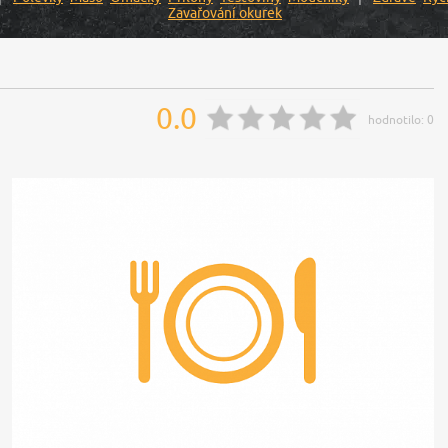
Zavařování okurek
0.0
hodnotilo:
0