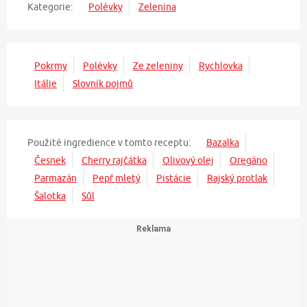
Kategorie:
Polévky
Zelenina
Pokrmy
Polévky
Ze zeleniny
Rychlovka
Itálie
Slovník pojmů
Použité ingredience v tomto receptu:
Bazalka
Česnek
Cherry rajčátka
Olivový olej
Oregáno
Parmazán
Pepř mletý
Pistácie
Rajský protlak
Šalotka
Sůl