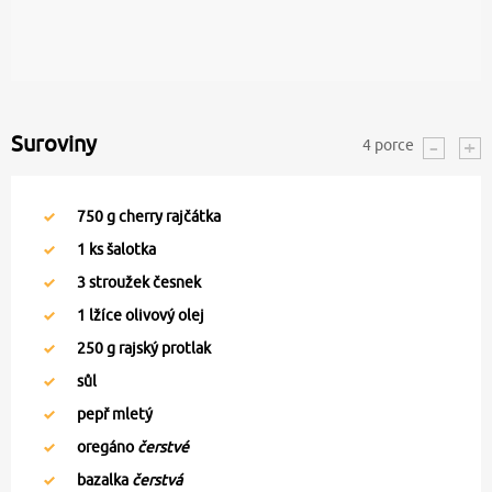
Suroviny
4
porce
750
g cherry rajčátka
1
ks šalotka
3
stroužek česnek
1
lžíce olivový olej
250
g rajský protlak
sůl
pepř mletý
oregáno
čerstvé
bazalka
čerstvá