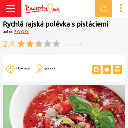
Přihlásit se
Rychlá rajská polévka s pistáciemi
autor:
F.O.O.D.
2.4
hodnotilo:
8
15 minut
snadné