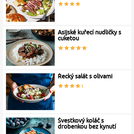
Asijské kuřecí nudličky s
cuketou
Řecký salát s olivami
Švestkový koláč s
drobenkou bez kynutí