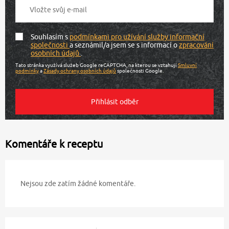
Souhlasím s
podmínkami pro užívání služby informační
společnosti
a seznámil/a jsem se s informací o
zpracování
osobních údajů
.
Tato stránka využívá služeb Google reCAPTCHA, na kterou se vztahují
Smluvní
podmínky
a
Zásady ochrany osobních údajů
společnosti Google.
Komentáře k receptu
Nejsou zde zatím žádné komentáře.