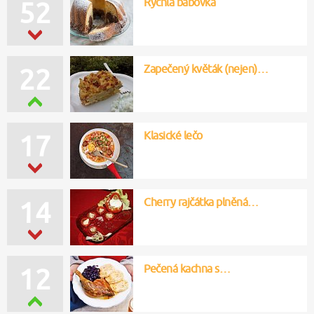
Rychlá bábovka
52
Zapečený květák (nejen)…
22
Klasické lečo
17
Cherry rajčátka plněná…
14
Pečená kachna s…
12