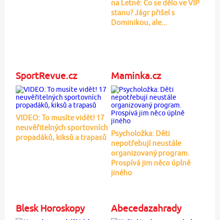
na Letné: Co se dělo ve VIP
stanu? Jágr přišel s
Dominikou, ale...
SportRevue.cz
Maminka.cz
VIDEO: To musíte vidět! 17
neuvěřitelných sportovních
Psycholožka: Děti
propadáků, kiksů a trapasů
nepotřebují neustále
organizovaný program.
Prospívá jim něco úplně
jiného
Blesk Horoskopy
Abecedazahrady