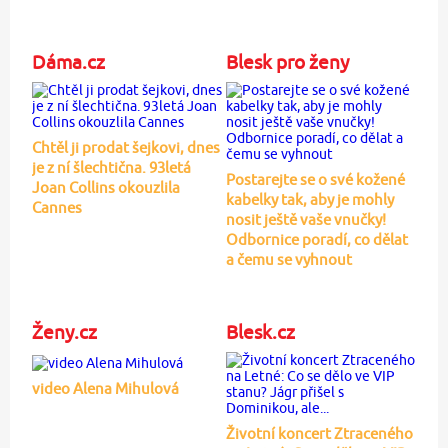
Dáma.cz
Blesk pro ženy
Chtěl ji prodat šejkovi, dnes
je z ní šlechtična. 93letá
Postarejte se o své kožené
Joan Collins okouzlila
kabelky tak, aby je mohly
Cannes
nosit ještě vaše vnučky!
Odbornice poradí, co dělat
a čemu se vyhnout
Ženy.cz
Blesk.cz
video Alena Mihulová
Životní koncert Ztraceného