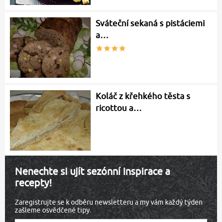
Sváteční sekaná s pistáciemi
a…
Koláč z křehkého těsta s
ricottou a…
Nenechte si ujít sezónní inspirace a
recepty!
Zaregistrujte se k odběru newsletteru a my vám každý týden
zašleme osvědčené tipy.