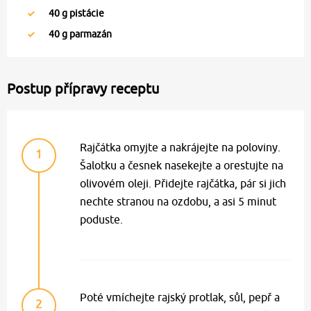
40
g pistácie
40
g parmazán
Postup přípravy receptu
Rajčátka omyjte a nakrájejte na poloviny.
1
Šalotku a česnek nasekejte a orestujte na
olivovém oleji. Přidejte rajčátka, pár si jich
nechte stranou na ozdobu, a asi 5 minut
poduste.
Poté vmíchejte rajský protlak, sůl, pepř a
2