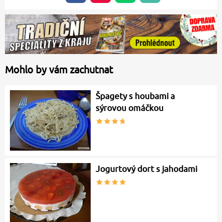
Mohlo by vám zachutnat
Špagety s houbami a
sýrovou omáčkou
Jogurtový dort s jahodami