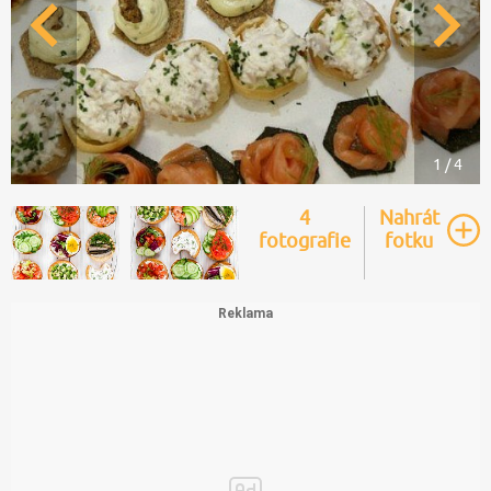
1 / 4
4
Nahrát
fotografie
fotku