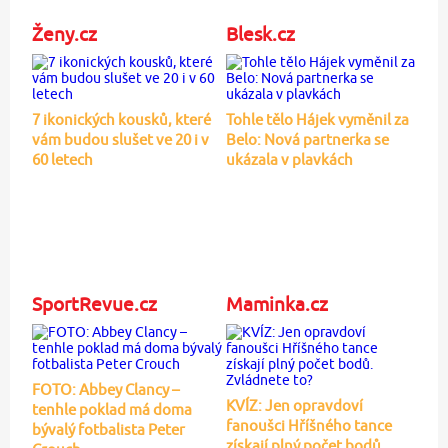
Ženy.cz
Blesk.cz
7 ikonických kousků, které
Tohle tělo Hájek vyměnil za
vám budou slušet ve 20 i v
Belo: Nová partnerka se
60 letech
ukázala v plavkách
SportRevue.cz
Maminka.cz
FOTO: Abbey Clancy –
KVÍZ: Jen opravdoví
tenhle poklad má doma
fanoušci Hříšného tance
bývalý fotbalista Peter
získají plný počet bodů.