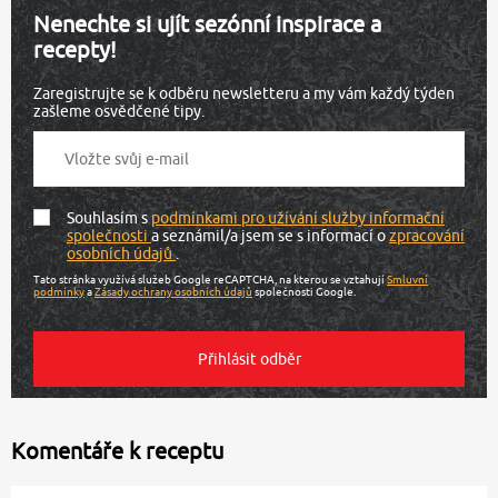
Nenechte si ujít sezónní inspirace a
recepty!
Zaregistrujte se k odběru newsletteru a my vám každý týden
zašleme osvědčené tipy.
Souhlasím s
podmínkami pro užívání služby informační
společnosti
a seznámil/a jsem se s informací o
zpracování
osobních údajů
.
Tato stránka využívá služeb Google reCAPTCHA, na kterou se vztahují
Smluvní
podmínky
a
Zásady ochrany osobních údajů
společnosti Google.
Komentáře k receptu