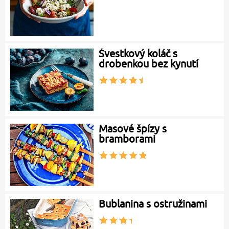
Švestkový koláč s
drobenkou bez kynutí
Masové špízy s
bramborami
Bublanina s ostružinami