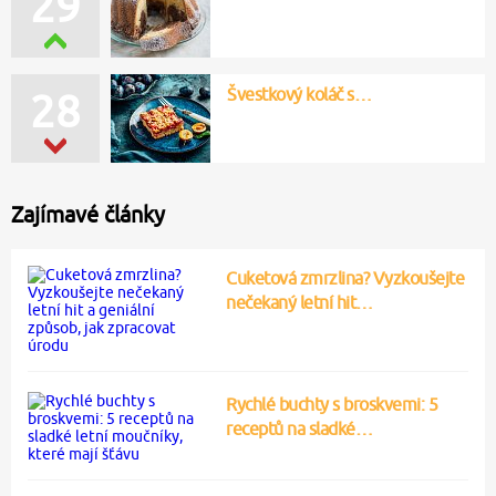
29
Švestkový koláč s…
28
Zajímavé články
Cuketová zmrzlina? Vyzkoušejte
nečekaný letní hit…
Rychlé buchty s broskvemi: 5
receptů na sladké…