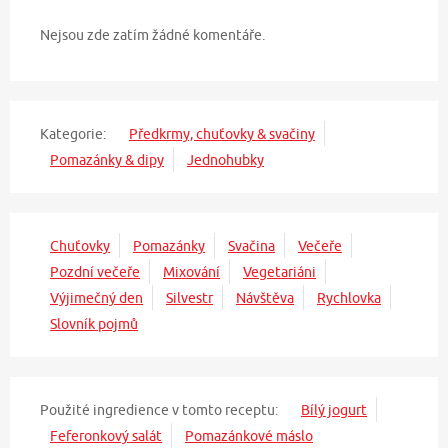
Nejsou zde zatím žádné komentáře.
Kategorie:
Předkrmy, chuťovky & svačiny
Pomazánky & dipy
Jednohubky
Chuťovky
Pomazánky
Svačina
Večeře
Pozdní večeře
Mixování
Vegetariáni
Výjimečný den
Silvestr
Návštěva
Rychlovka
Slovník pojmů
Použité ingredience v tomto receptu:
Bílý jogurt
Feferonkový salát
Pomazánkové máslo