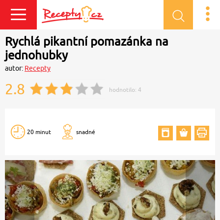
Přihlásit se
Rychlá pikantní pomazánka na
jednohubky
autor:
Recepty
2.8
hodnotilo:
4
20 minut
snadné