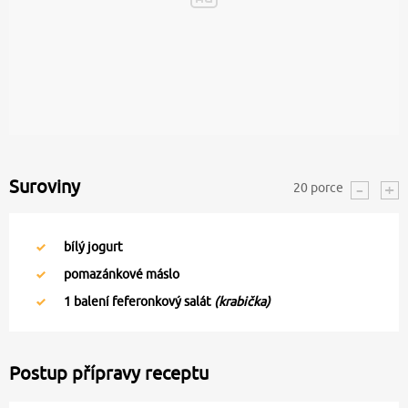
Suroviny
20
porce
bílý jogurt
pomazánkové máslo
1
balení feferonkový salát
(krabička)
Postup přípravy receptu