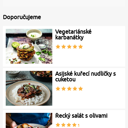
Doporučujeme
Vegetariánské
karbanátky
Asijské kuřecí nudličky s
cuketou
Řecký salát s olivami