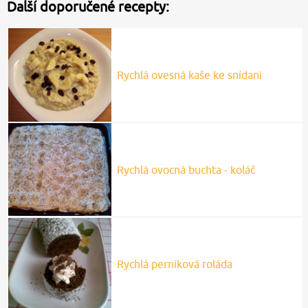
Další doporučené recepty:
Rychlá ovesná kaše ke snídani
Rychlá ovocná buchta - koláč
Rychlá perníková roláda