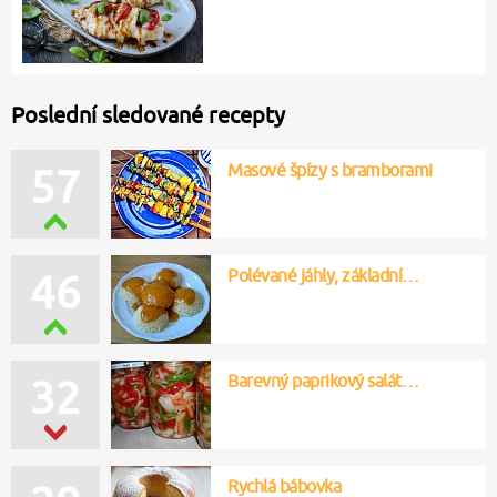
Poslední sledované recepty
Masové špízy s bramborami
57
Polévané jáhly, základní…
46
Barevný paprikový salát…
32
Rychlá bábovka