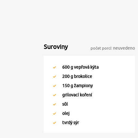
Suroviny
počet porcí:
neuvedeno
600
g vepřová kýta
200
g brokolice
150
g žampiony
grilovací koření
sůl
olej
tvrdý sýr