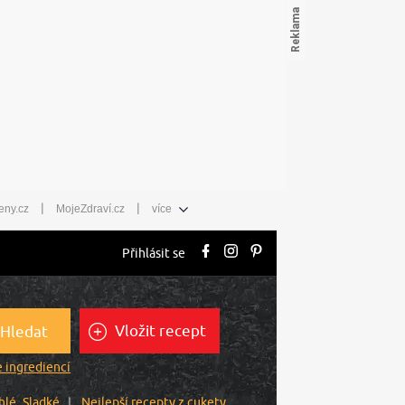
|
|
eny.cz
MojeZdraví.cz
více
Přihlásit se
Vložit recept
Hledat
 ingrediencí
hlé
Sladké
Nejlepší recepty z cukety