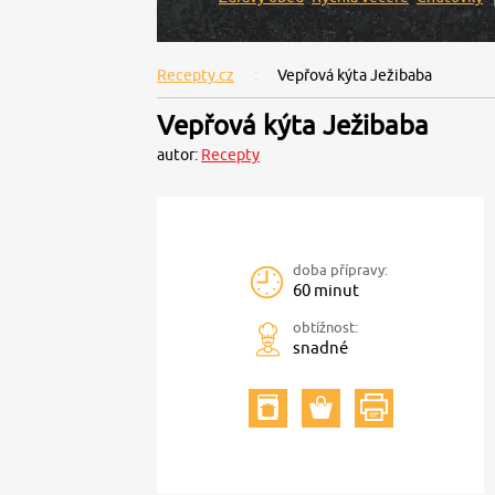
Recepty.cz
Vepřová kýta Ježibaba
Vepřová kýta Ježibaba
autor:
Recepty
doba přípravy:
60 minut
obtížnost:
snadné