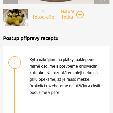
2
Nahrát
fotografie
fotku
Postup přípravy receptu
Kýtu nakrájíme na plátky, naklepeme,
1
mírně osolíme a posypeme grilovacím
kořením. Na rozehřátém oleji nebo na
grilu opékáme, až je maso měkké.
Brokolici rozebereme na růžičky a chvíli
podusíme v páře.