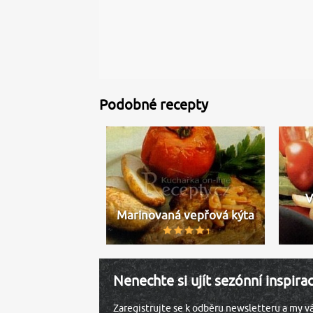
Podobné recepty
V
Marinovaná vepřová kýta
Nenechte si ujít sezónní inspira
Zaregistrujte se k odběru newsletteru a my 