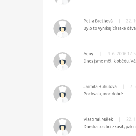
|
22. 1
Petra Brethová
Bylo to vynikající!Také dáv
|
4. 6. 2006 17:
Agny.
Dnes jsme měli k obědu. Vá
|
7. 
Jarmila Huhulová
Pochvala, moc dobré
|
22. 
Vlastimil Málek
Dneska to chci zkusit, pak n