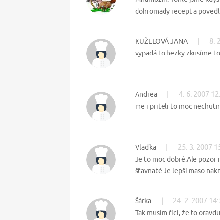
dohromady recept a povedl
|
8. 
KUŽELOVÁ JANA
vypadá to hezky zkusíme t
|
4. 6. 2007 12
Andrea
me i priteli to moc nechutn
|
25. 3. 2007 1
Vlaďka
Je to moc dobré.Ale pozor 
šťavnaté.Je lepší maso nakr
|
24. 2. 2007 14
Šárka
Tak musím říci, že to oravdu 