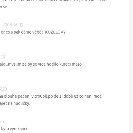
o se.
2. 2008 16:32
o dnes a pak dáme vědět. KUŽELOVY
:30
alo...myslim,ze by se vice hodilo kureci maso
5:29
na dlouhé pečení v troubě,po delší době už to není moc
ájet na nudličky.
:55
bylo vynikající.