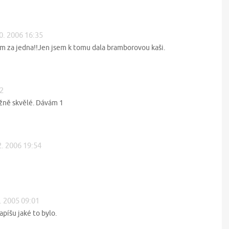
0. 2006 16:35
ám za jedna!!Jen jsem k tomu dala bramborovou kaši.
52
žně skvělé. Dávám 1
2. 2006 19:54
1. 2005 09:01
apíšu jaké to bylo.