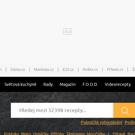
|
|
|
|
|
|
!
Dáma.cz
Maminka.cz
E15.cz
Reflex.cz
FITweb.cz
Ž
Světová kuchyně
Rady
Magazín
F.O.O.D.
Videorecepty
Pokročilé vyhledávání
Podle
Polévky
Maso
Omáčky
Přílohy
Těstoviny
Moučníky
Zdravé
Ryc