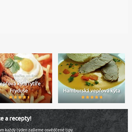
epřová kýta rytíře
Fryduše
Hamburská vepřová kýta
ce a recepty!
vám každý týden zašleme osvědčené tipy.