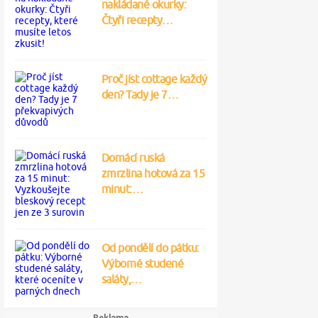
nakládané okurky:
Čtyři recepty…
Proč jíst cottage každý
den? Tady je 7…
Domácí ruská
zmrzlina hotová za 15
minut:…
Od pondělí do pátku:
Výborné studené
saláty,…