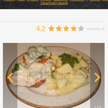
Zavařování okurek
4.2
hodnotilo:
36
1 / 2