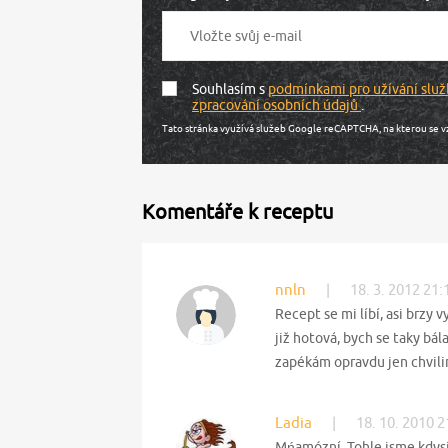
Souhlasím s
podmínkami pro užívání služ
zpracování osobních údajů
.
Tato stránka využívá služeb Google reCAPTCHA, na kterou se v
Komentáře k receptu
nnln
|
18. 3. 2012 21:
Recept se mi líbí, asi brzy 
již hotová, bych se taky bál
zapékám opravdu jen chvili
Ladia
|
18. 10. 2010 2
Mńamózní. Tohle jsme kdysi 