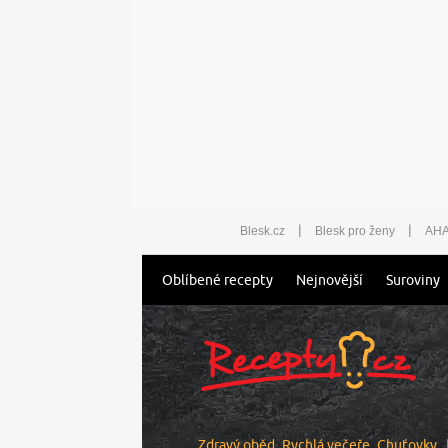
|
|
Blesk.cz
Blesk pro ženy
AHA
Oblíbené recepty
Nejnovější
Suroviny
Zdravý oběd
Rychlá večeře
Chuťovky