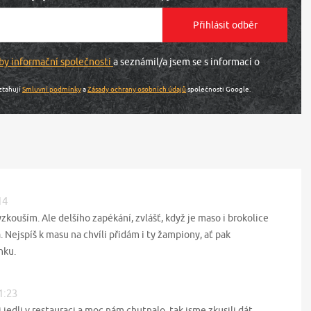
by informační společnosti
a seznámil/a jsem se s informací o
ztahují
Smluvní podmínky
a
Zásady ochrany osobních údajů
společnosti Google.
14
vyzkouším. Ale delšího zapékání, zvlášť, když je maso i brokolice
a. Nejspíš k masu na chvíli přidám i ty žampiony, ať pak
nku.
1:23
jedli v restauraci a moc nám chutnalo, tak jsme zkusili dát