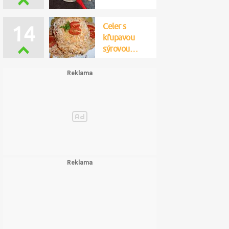
Celer s
14
křupavou
sýrovou…