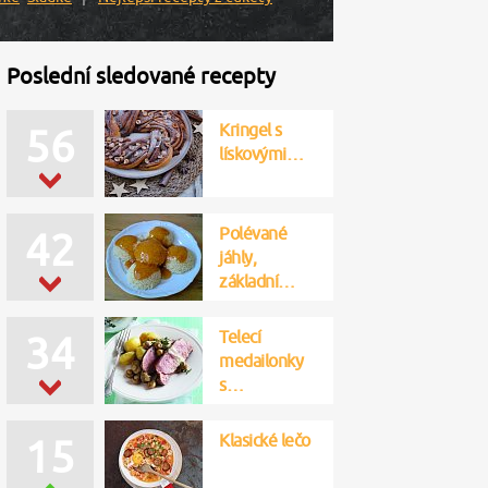
Poslední sledované recepty
Kringel s
56
lískovými…
Polévané
42
jáhly,
základní…
Telecí
34
medailonky
s…
Klasické lečo
15