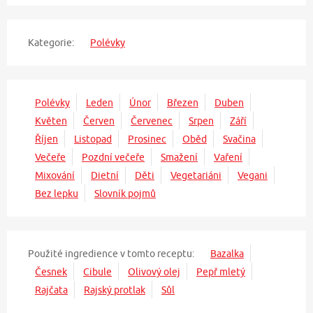
Kategorie:
Polévky
Polévky
Leden
Únor
Březen
Duben
Květen
Červen
Červenec
Srpen
Září
Říjen
Listopad
Prosinec
Oběd
Svačina
Večeře
Pozdní večeře
Smažení
Vaření
Mixování
Dietní
Děti
Vegetariáni
Vegani
Bez lepku
Slovník pojmů
Použité ingredience v tomto receptu:
Bazalka
Česnek
Cibule
Olivový olej
Pepř mletý
Rajčata
Rajský protlak
Sůl