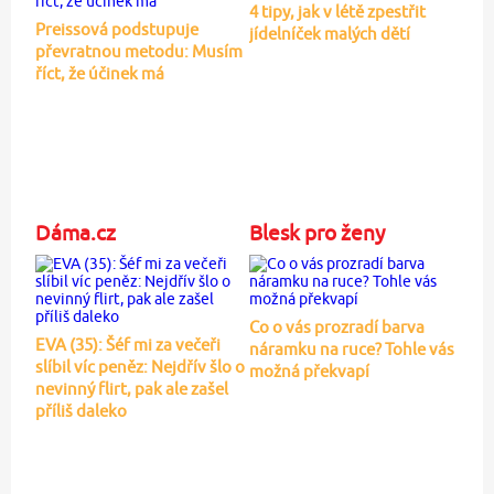
4 tipy, jak v létě zpestřit
Preissová podstupuje
jídelníček malých dětí
převratnou metodu: Musím
říct, že účinek má
Dáma.cz
Blesk pro ženy
Co o vás prozradí barva
EVA (35): Šéf mi za večeři
náramku na ruce? Tohle vás
slíbil víc peněz: Nejdřív šlo o
možná překvapí
nevinný flirt, pak ale zašel
příliš daleko