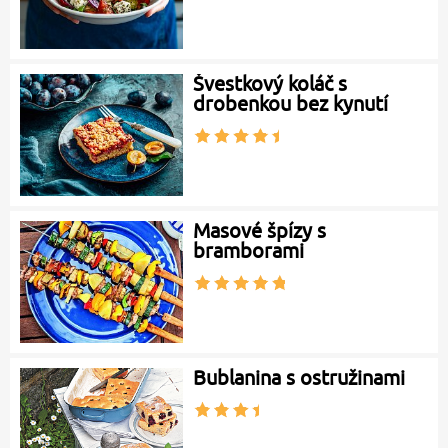
Švestkový koláč s
drobenkou bez kynutí
Masové špízy s
bramborami
Bublanina s ostružinami