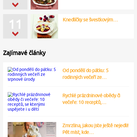
Knedlíčky se švestkovým…
11
Zajímavé články
Od pondělí do pátku: 5
rodinných večeří ze…
Rychlé prázdninové obědy či
večeře: 10 receptů,…
Zmrzlina, jakou jste ještě nejedli!
Pět míst, kde…