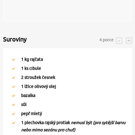
Suroviny
4
porce
1
kg rajčata
1
ks cibule
2
stroužek česnek
1
lžíce olivový olej
bazalka
sůl
pepř mletý
1
plechovka rajský protlak
nemusí být (pro sytější barvu
nebo mimo sezónu pro chuť)