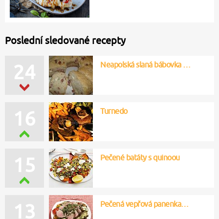
Poslední sledované recepty
Neapolská slaná bábovka …
24
Turnedo
16
Pečené batáty s quinoou
15
Pečená vepřová panenka…
13