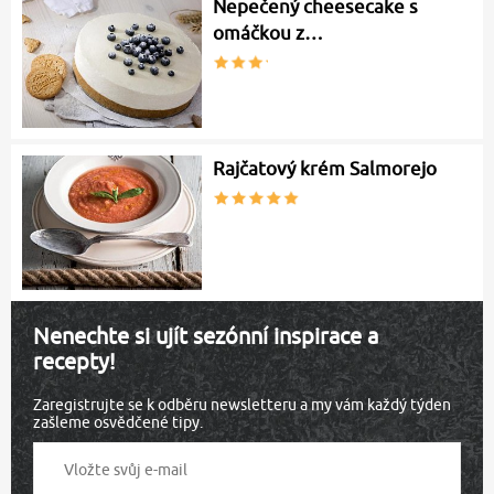
Nepečený cheesecake s
omáčkou z…
Rajčatový krém Salmorejo
Nenechte si ujít sezónní inspirace a
recepty!
Zaregistrujte se k odběru newsletteru a my vám každý týden
zašleme osvědčené tipy.