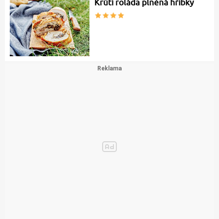
Krůtí roláda plněná hříbky