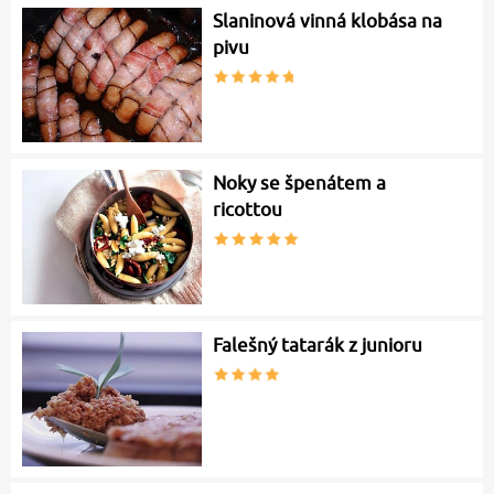
Slaninová vinná klobása na
pivu
Noky se špenátem a
ricottou
Falešný tatarák z junioru