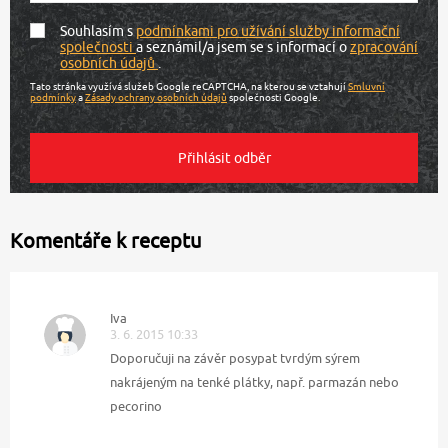
Souhlasím s
podmínkami pro užívání služby informační
společnosti
a seznámil/a jsem se s informací o
zpracování
osobních údajů
.
Tato stránka využívá služeb Google reCAPTCHA, na kterou se vztahují
Smluvní
podmínky
a
Zásady ochrany osobních údajů
společnosti Google.
Komentáře k receptu
Iva
3. 6. 2015 10:33
Doporučuji na závěr posypat tvrdým sýrem
nakrájeným na tenké plátky, např. parmazán nebo
pecorino