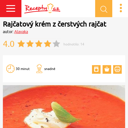
Přihlásit se
Rajčatový krém z čerstvých rajčat
autor:
Alavaka
4.0
hodnotilo:
14
30 minut
snadné