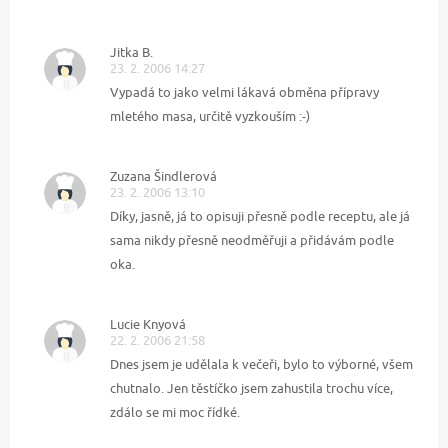
Jitka B.
23. 2. 2006 14:27
Vypadá to jako velmi lákavá obměna přípravy
mletého masa, určitě vyzkouším :-)
Zuzana Šindlerová
23. 2. 2006 13:10
Díky, jasně, já to opisuji přesně podle receptu, ale já
sama nikdy přesně neodměřuji a přidávám podle
oka.
Lucie Knyová
22. 2. 2006 21:58
Dnes jsem je udělala k večeři, bylo to výborné, všem
chutnalo. Jen těstíčko jsem zahustila trochu více,
zdálo se mi moc řídké.