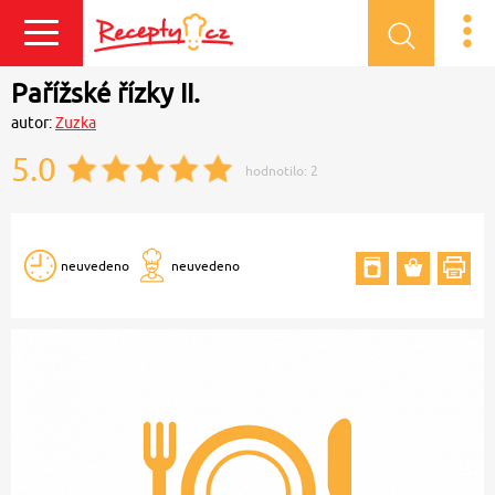
Přihlásit se
Pařížské řízky II.
autor:
Zuzka
5.0
hodnotilo:
2
neuvedeno
neuvedeno