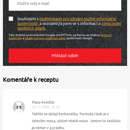
Souhlasím s
podmínkami pro užívání služby informační
společnosti
a seznámil/a jsem se s informací o
zpracování
osobních údajů
.
Tato stránka využívá služeb Google reCAPTCHA, na kterou se vztahují
Smluvní
podmínky
a
Zásady ochrany osobních údajů
společnosti Google.
Komentáře k receptu
Pepa Kvedlár
25. 7. 2006 16:59
Takhle se delají karbanátky. Parízský rízek je z
telecího masa, zádné mleté maso. Jenom to testícko
je témer v porádku.