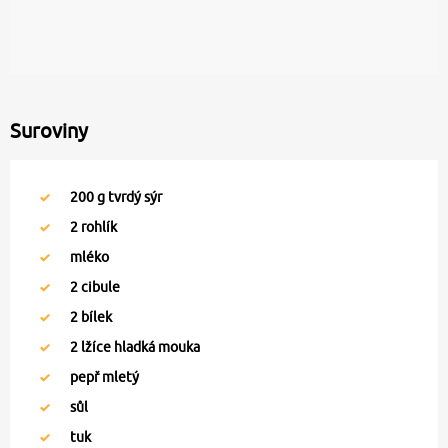
Suroviny
200
g tvrdý sýr
2
rohlík
mléko
2
cibule
2
bílek
2
lžíce hladká mouka
pepř mletý
sůl
tuk