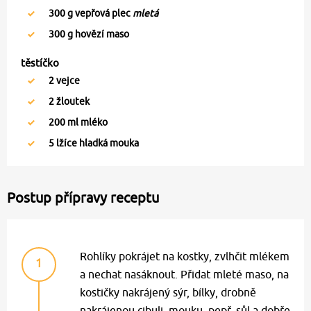
300
g vepřová plec
mletá
300
g hovězí maso
těstíčko
2
vejce
2
žloutek
200
ml mléko
5
lžíce hladká mouka
Postup přípravy receptu
Rohlíky pokrájet na kostky, zvlhčit mlékem
1
a nechat nasáknout. Přidat mleté maso, na
kostičky nakrájený sýr, bílky, drobně
nakrájenou cibuli, mouku, pepř, sůl a dobře