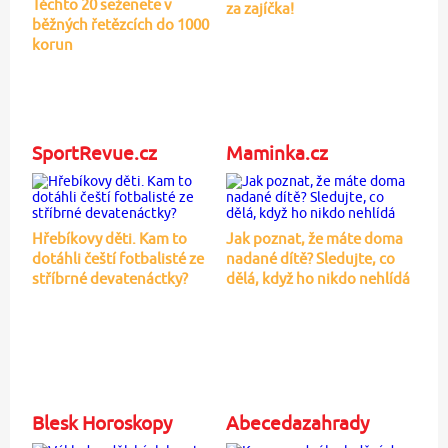
Těchto 20 seženete v
za zajíčka!
běžných řetězcích do 1000
korun
SportRevue.cz
Maminka.cz
Hřebíkovy děti. Kam to
Jak poznat, že máte doma
dotáhli čeští fotbalisté ze
nadané dítě? Sledujte, co
stříbrné devatenáctky?
dělá, když ho nikdo nehlídá
Blesk Horoskopy
Abecedazahrady