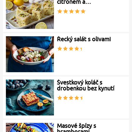
citronem a…
Řecký salát s olivami
Švestkový koláč s
drobenkou bez kynutí
Masové špízy s
bramborami