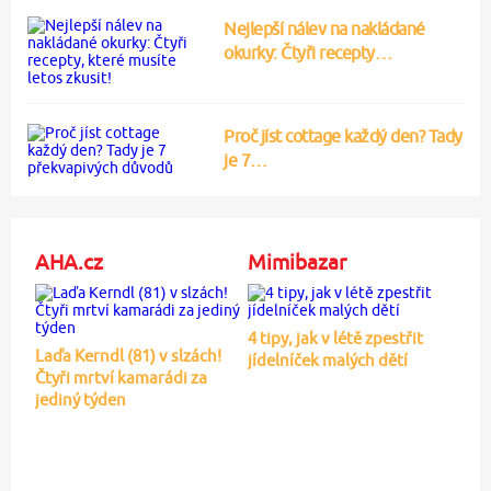
Nejlepší nálev na nakládané
okurky: Čtyři recepty…
Proč jíst cottage každý den? Tady
je 7…
AHA.cz
Mimibazar
4 tipy, jak v létě zpestřit
Laďa Kerndl (81) v slzách!
jídelníček malých dětí
Čtyři mrtví kamarádi za
jediný týden