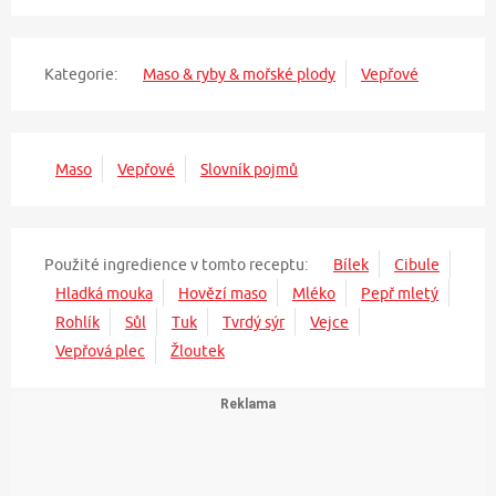
Kategorie:
Maso & ryby & mořské plody
Vepřové
Maso
Vepřové
Slovník pojmů
Použité ingredience v tomto receptu:
Bílek
Cibule
Hladká mouka
Hovězí maso
Mléko
Pepř mletý
Rohlík
Sůl
Tuk
Tvrdý sýr
Vejce
Vepřová plec
Žloutek