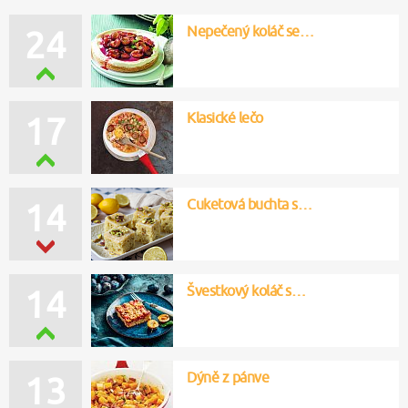
Nepečený koláč se…
24
Klasické lečo
17
Cuketová buchta s…
14
Švestkový koláč s…
14
Dýně z pánve
13