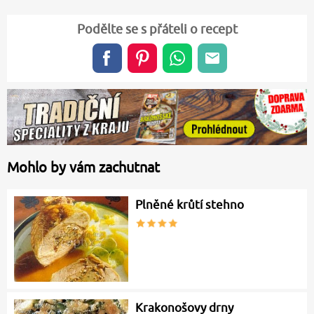
Podělte se s přáteli o recept
Mohlo by vám zachutnat
Plněné krůtí stehno
Krakonošovy drny