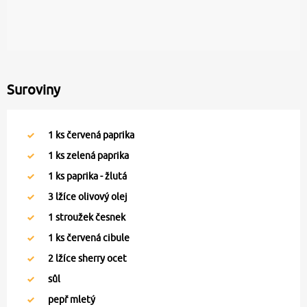
Suroviny
1
ks červená paprika
1
ks zelená paprika
1
ks paprika - žlutá
3
lžíce olivový olej
1
stroužek česnek
1
ks červená cibule
2
lžíce sherry ocet
sůl
pepř mletý