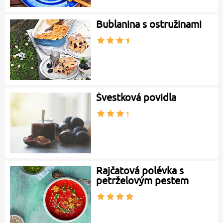
Bublanina s ostružinami
Švestková povidla
Rajčatová polévka s
petrželovým pestem