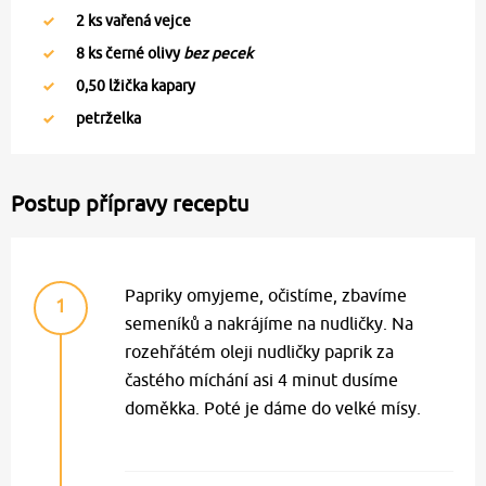
2
ks vařená vejce
8
ks černé olivy
bez pecek
0,50
lžička kapary
petrželka
Postup přípravy receptu
Papriky omyjeme, očistíme, zbavíme
1
semeníků a nakrájíme na nudličky. Na
rozehřátém oleji nudličky paprik za
častého míchání asi 4 minut dusíme
doměkka. Poté je dáme do velké mísy.