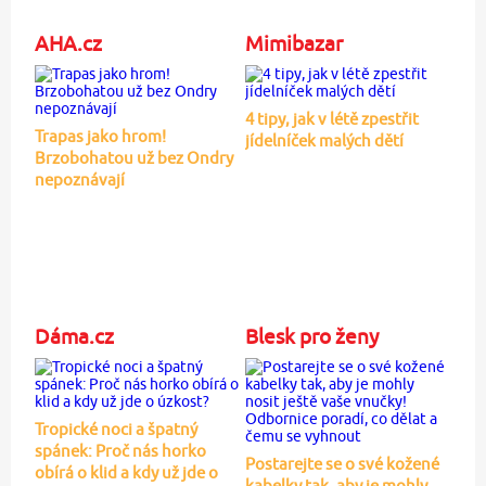
AHA.cz
Mimibazar
4 tipy, jak v létě zpestřit
Trapas jako hrom!
jídelníček malých dětí
Brzobohatou už bez Ondry
nepoznávají
Dáma.cz
Blesk pro ženy
Tropické noci a špatný
spánek: Proč nás horko
Postarejte se o své kožené
obírá o klid a kdy už jde o
kabelky tak, aby je mohly