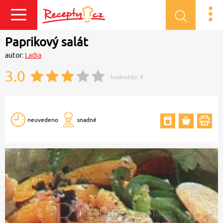
Přihlásit se
Paprikový salát
autor:
Ladia
3.0
hodnotilo:
4
neuvedeno
snadné