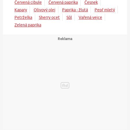
Červená cibule
Červená paprika
Česnek
Kapary
Olivový olej
Paprika - žlutá
Pepř mletý
Petrželka
Sherry ocet
Sůl
Vařená vejce
Zelená paprika