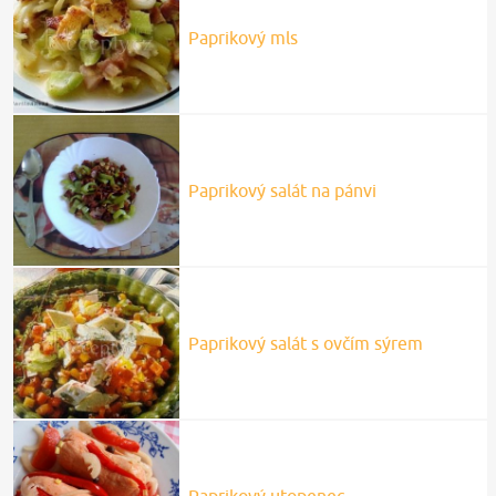
Paprikový mls
Paprikový salát na pánvi
Paprikový salát s ovčím sýrem
Paprikový utopenec