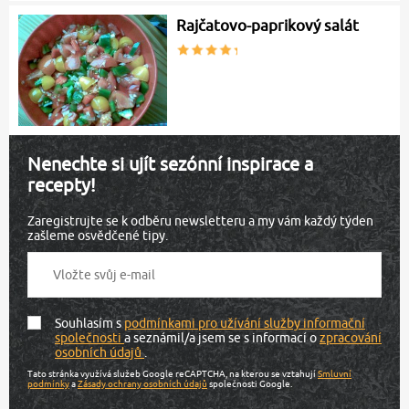
Rajčatovo-paprikový salát
Nenechte si ujít sezónní inspirace a
recepty!
Zaregistrujte se k odběru newsletteru a my vám každý týden
zašleme osvědčené tipy.
Souhlasím s
podmínkami pro užívání služby informační
společnosti
a seznámil/a jsem se s informací o
zpracování
osobních údajů
.
Tato stránka využívá služeb Google reCAPTCHA, na kterou se vztahují
Smluvní
podmínky
a
Zásady ochrany osobních údajů
společnosti Google.