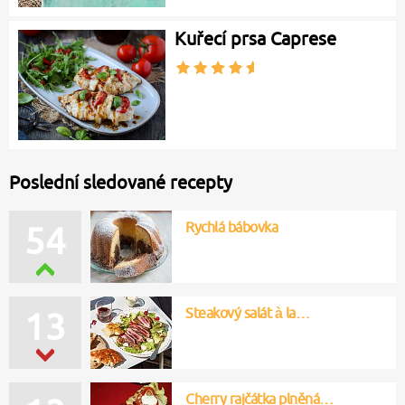
Kuřecí prsa Caprese
Poslední sledované recepty
Rychlá bábovka
54
Steakový salát à la…
13
Cherry rajčátka plněná…