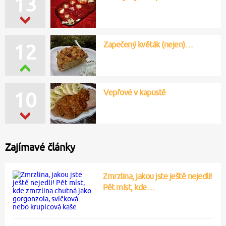
13
Zapečený květák (nejen)…
12
Vepřové v kapustě
10
Zajímavé články
Zmrzlina, jakou jste ještě nejedli!
Pět míst, kde…