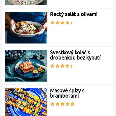
Řecký salát s olivami
Švestkový koláč s
drobenkou bez kynutí
Masové špízy s
bramborami