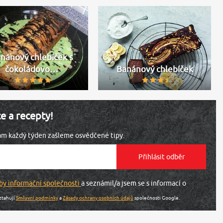
nánový chlebíček s
čokoládovo…
Banánový chlebíček
ce a recepty!
vám každý týden zašleme osvědčené tipy.
by informační společnosti
a seznámil/a jsem se s informací o
ztahují
Smluvní podmínky
a
Zásady ochrany osobních údajů
společnosti Google.