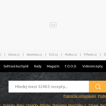
|
|
|
|
|
|
!
Dáma.cz
Maminka.cz
E15.cz
Reflex.cz
FITweb.cz
Ž
Světová kuchyně
Rady
Magazín
F.O.O.D.
Videorecepty
Pokročilé vyhledávání
Podle
Polévky
Maso
Omáčky
Přílohy
Těstoviny
Moučníky
Zdravé
Ryc