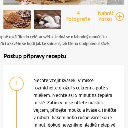
4
Nahrát
fotografie
fotku
pně rozšířilo do celého světa. Jedná se o lahodný moučník z
ci a skvěle se hodí jak ke snídani, tak třeba k odpolední kávě.
Postup přípravy receptu
Nechte vzejít kvásek. V misce
1
rozmíchejte droždí s cukrem a poté s
mlékem. Nechte asi 5 minut na teplém
místě. Zatím v míse utřete máslo s
vejcem, přidejte mouku a kvásek. Hněťte
v robotu hákem nebo ručně vařečkou 5
minut, dokud nevznikne hladké nelepivé