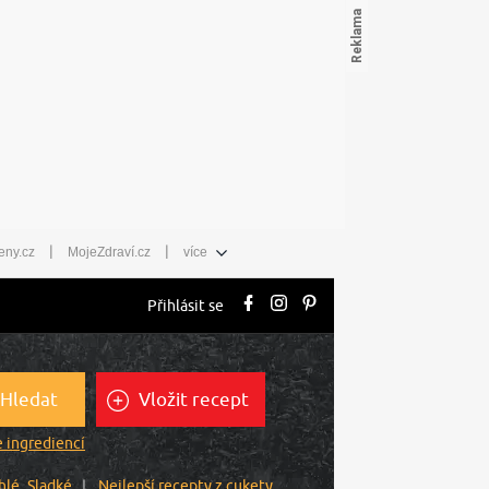
|
|
eny.cz
MojeZdraví.cz
více
Přihlásit se
Hledat
Vložit recept
 ingrediencí
hlé
Sladké
Nejlepší recepty z cukety