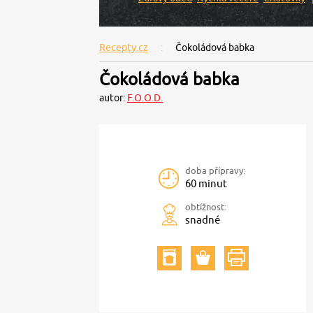
Recepty.cz
Čokoládová babka
Čokoládová babka
autor:
F.O.O.D.
doba přípravy:
60 minut
obtížnost:
snadné