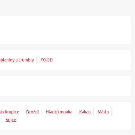
ublaniny a crumbly
FOOD
kr krupice
Droždí
Hladká mouka
Kakao
Máslo
Vejce