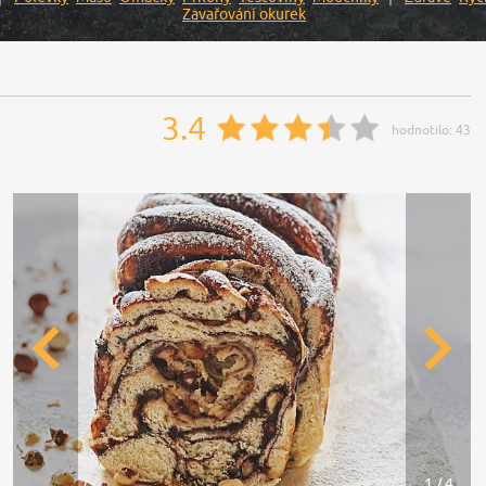
Zavařování okurek
3.4
hodnotilo:
43
1 / 4