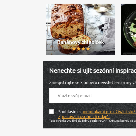
Ba
Banánový chlebíček
Nenechte si ujít sezónní inspira
Zaregistrujte se k odběru newsletteru a my 
Souhlasím s
podmínkami pro užívání služ
zpracování osobních údajů
.
Tato stránka využívá služeb Google reCAPTCHA, na kterou se v