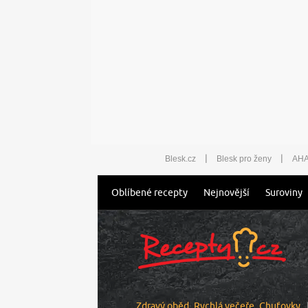
|
|
Blesk.cz
Blesk pro ženy
AHA
Oblíbené recepty
Nejnovější
Suroviny
Zdravý oběd
Rychlá večeře
Chuťovky