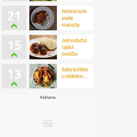
Pečené kuře
21
podle
macechy
Jednoduchá
15
rajská
omáčka
Baby kuřátka
13
s nádivkou…