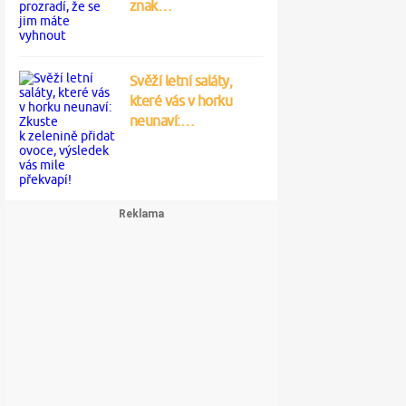
znak…
Svěží letní saláty,
které vás v horku
neunaví:…