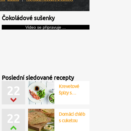
Čokoládové sušenky
Video se připravuje ...
Poslední sledované recepty
Krevetové
22
špízy s…
Domácí chléb
22
s cuketou