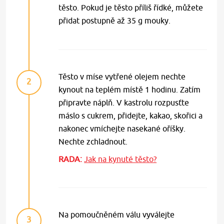
těsto. Pokud je těsto příliš řídké, můžete
přidat postupně až 35 g mouky.
Těsto v míse vytřené olejem nechte
2
kynout na teplém místě 1 hodinu. Zatím
připravte náplň. V kastrolu rozpusťte
máslo s cukrem, přidejte, kakao, skořici a
nakonec vmíchejte nasekané oříšky.
Nechte zchladnout.
RADA:
Jak na kynuté těsto?
Na pomoučněném válu vyválejte
3