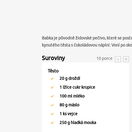
Babka je původně židovské pečivo, které se postu
kynutého těsta s čokoládovou náplní. Voní po skoři
Suroviny
10
porce
Těsto
20
g droždí
1
lžíce cukr krupice
100
ml mléko
80
g máslo
1
ks vejce
250
g hladká mouka