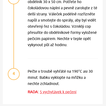
obdélník 30 x 50 cm. Potřete ho
čokoládovou náplní a pevně zarolujte z té
delší strany. Váleček podélně rozřízněte
napůl a smotejte do spirály, aby byl vidět
otevřený řez s čokoládou. Vzniklý cop
přesuňte do obdélníkové formy vyložené
pečicím papírem. Nechte v teple opět
vykynout půl až hodinu.
Pečte v troubě vyhřáté na 190°C asi 30
4
minut. Babku vyklopte na mřížku a
nechte zchladnout.
RADA:
5 vychytávek k pečení