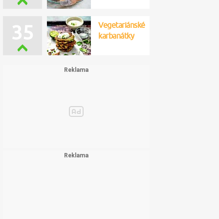
Vegetariánské
35
karbanátky