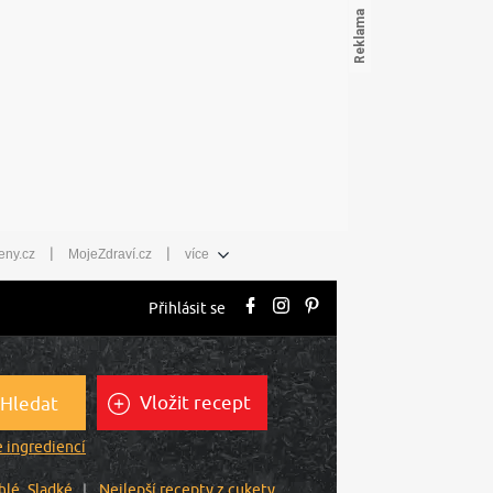
|
|
eny.cz
MojeZdraví.cz
více
Přihlásit se
Vložit recept
Hledat
 ingrediencí
hlé
Sladké
Nejlepší recepty z cukety