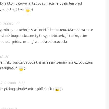
y a k tomu červené, tak by som ich nelúpala, len pred
a, bude to pekné
))
 9. 2008 21:30
byt oloupane nebo je staci ocistit kartackem? Mam doma male
 skoda loupat a krasne by to vypadalo.Dekuji. Ladko, s tim
, nerada pridavam magi a umela ochucovadla.
 21:07
miaky, ono sa dá použiť aj narezaný zemiak, ale už to vyzerá
 a zaujímavé
))
22. 9. 2008 13:58
čko překroj a budeš mít 2 půlkolečka
))