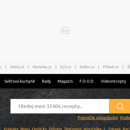
|
|
|
|
|
|
!
Dáma.cz
Maminka.cz
E15.cz
Reflex.cz
FITweb.cz
Ž
Světová kuchyně
Rady
Magazín
F.O.O.D.
Videorecepty
Pokročilé vyhledávání
Podle
Polévky
Maso
Omáčky
Přílohy
Těstoviny
Moučníky
Zdravé
Ryc