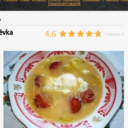
Zavařování okurek
a
évka
4.6
hodnotilo:
5