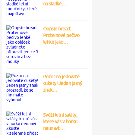
na sladké…
Oopsie bread:
Proteinové pečivo
lehké jako…
Pozor na jedovaté
cukety! Jeden jasný
znak…
Svěží letní saláty,
které vás v horku
neunaví:…