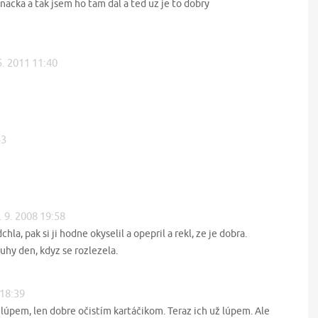
nacka a tak jsem ho tam dal a ted uz je to dobry
5. 2011 11:40
53
. 9. 2008 19:58
la, pak si ji hodne okyselil a opepril a rekl, ze je dobra.
uhy den, kdyz se rozlezela.
 18:39
lúpem, len dobre očistím kartáčikom. Teraz ich už lúpem. Ale