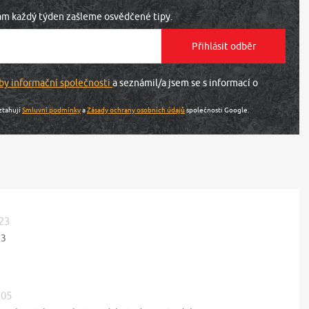
vám každý týden zašleme osvědčené tipy.
by informační společnosti
a seznámil/a jsem se s informací o
ztahují
Smluvní podmínky
a
Zásady ochrany osobních údajů
společnosti Google.
:23
<3
:05