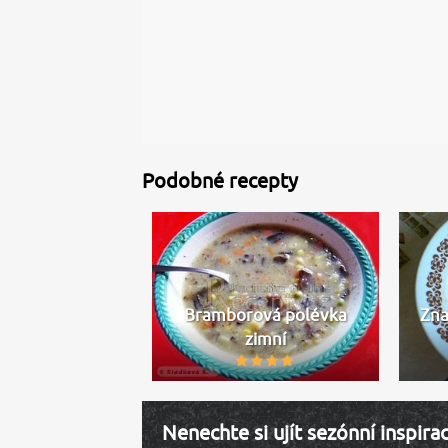
Podobné recepty
Bramborová polévka
Zna
zimní
Nenechte si ujít sezónní inspira