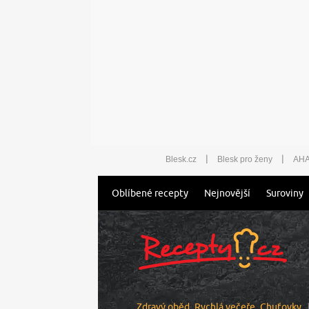
|
|
Blesk.cz
Blesk pro ženy
AHA
Oblíbené recepty
Nejnovější
Suroviny
Zdravý oběd
Rychlá večeře
Chuťovky