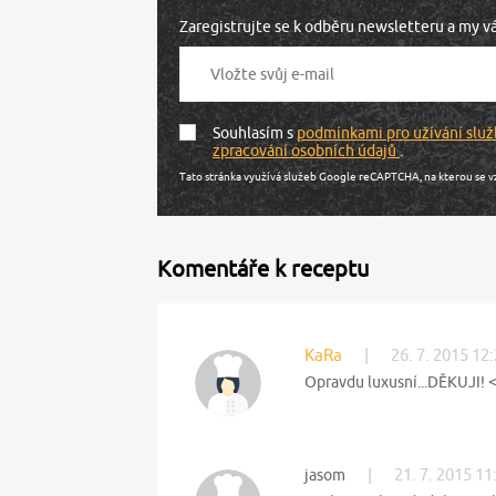
Zaregistrujte se k odběru newsletteru a my 
Souhlasím s
podmínkami pro užívání služ
zpracování osobních údajů
.
Tato stránka využívá služeb Google reCAPTCHA, na kterou se v
Komentáře k receptu
KaRa
|
26. 7. 2015 12
Opravdu luxusní...DĚKUJI! 
|
21. 7. 2015 11
jasom