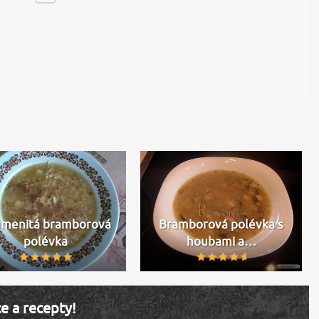
menitá bramborová
Bramborová polévka s
polévka
houbami a…
ce a recepty!