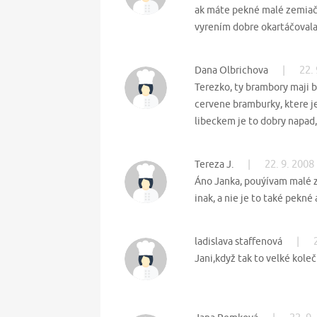
ak máte pekné malé zemiačk
vyrením dobre okartáčoval
|
22.
Dana Olbrichova
Terezko, ty brambory maji 
cervene bramburky, ktere je
libeckem je to dobry napad
|
22. 9. 2008
Tereza J.
Áno Janka, pouýívam malé ze
inak, a nie je to také pekné
|
ladislava staffenová
Jani,když tak to velké kole