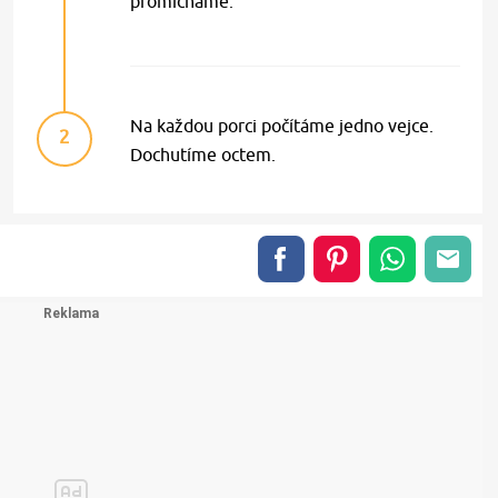
promícháme.
Na každou porci počítáme jedno vejce.
2
Dochutíme octem.