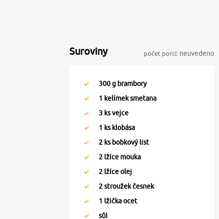
Suroviny
počet porcí:
neuvedeno
300
g brambory
1
kelímek smetana
3
ks vejce
1
ks klobása
2
ks bobkový list
2
lžíce mouka
2
lžíce olej
2
stroužek česnek
1
lžička ocet
sůl