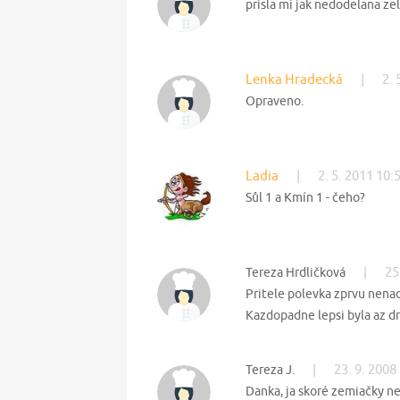
prisla mi jak nedodelana zel
Lenka Hradecká
|
2. 
Opraveno.
Ladia
|
2. 5. 2011 10:
Sůl 1 a Kmín 1 - čeho?
|
25
Tereza Hrdličková
Pritele polevka zprvu nenadch
Kazdopadne lepsi byla az dr
|
23. 9. 2008
Tereza J.
Danka, ja skoré zemiačky ne