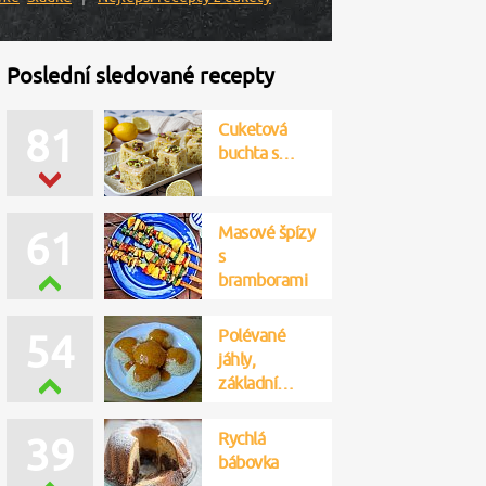
Poslední sledované recepty
Cuketová
81
buchta s…
Masové špízy
61
s
bramborami
Polévané
54
jáhly,
základní…
Rychlá
39
bábovka