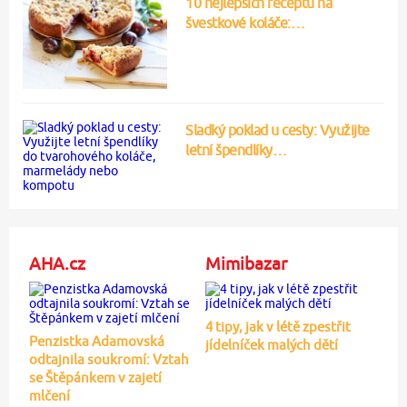
10 nejlepších receptů na
švestkové koláče:…
Sladký poklad u cesty: Využijte
letní špendlíky…
AHA.cz
Mimibazar
4 tipy, jak v létě zpestřit
Penzistka Adamovská
jídelníček malých dětí
odtajnila soukromí: Vztah
se Štěpánkem v zajetí
mlčení