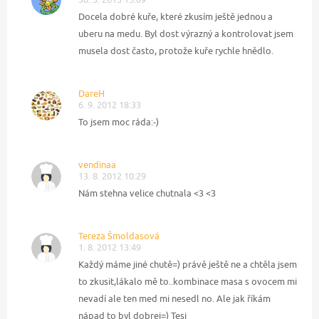
Docela dobré kuře, které zkusím ještě jednou a
uberu na medu. Byl dost výrazný a kontrolovat jsem
musela dost často, protože kuře rychle hnědlo.
DareH
6. 9. 2012 18:33
To jsem moc ráda:-)
vendinaa
13. 8. 2012 10:29
Nám stehna velice chutnala <3 <3
Tereza Šmoldasová
1. 8. 2012 13:49
Každý máme jiné chutě=) právě ještě ne a chtěla jsem
to zkusit,lákalo mě to..kombinace masa s ovocem mi
nevadí ale ten med mi nesedl no. Ale jak říkám
nápad to byl dobrej=) Tesi