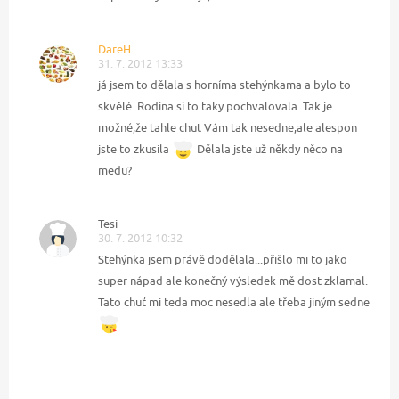
DareH
31. 7. 2012 13:33
já jsem to dělala s horníma stehýnkama a bylo to
skvělé. Rodina si to taky pochvalovala. Tak je
možné,že tahle chut Vám tak nesedne,ale alespon
jste to zkusila
Dělala jste už někdy něco na
medu?
Tesi
30. 7. 2012 10:32
Stehýnka jsem právě dodělala...přišlo mi to jako
super nápad ale konečný výsledek mě dost zklamal.
Tato chuť mi teda moc nesedla ale třeba jiným sedne