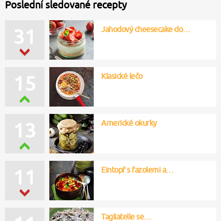
Poslední sledované recepty
Jahodový cheesecake do…
31
Klasické lečo
15
Americké okurky
13
Eintopf s fazolemi a…
11
Tagliatelle se…