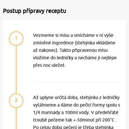
Postup přípravy receptu
Vezmeme si mísu a smícháme v ní výše
1
zmíněné ingredince (stehýnka vkládáme
až nakonec). Takto připravenou mísu
vložíme do ledničky a necháme ji nejlépe
přes noc uležet.
Až uplyne určitá doba, stehýnka z ledničky
2
vytáhneme a dáme do pečící formy spolu s
1/4 marinády a 100ml vody. V předehřáté
troubě pečeme tak +-50minut při 200°C .
Po celou dobu pečení je třeba stehýnka