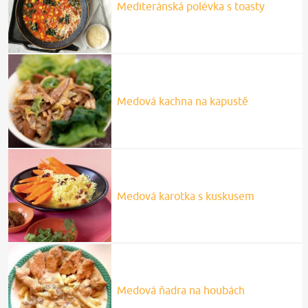
Mediteránská polévka s toasty
Medová kachna na kapustě
Medová karotka s kuskusem
Medová ňadra na houbách