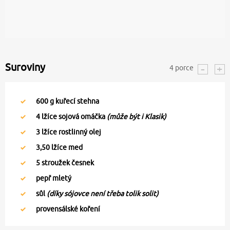
Suroviny
4
porce
600
g kuřecí stehna
4
lžíce sojová omáčka
(může být i Klasik)
3
lžíce rostlinný olej
3,50
lžíce med
5
stroužek česnek
pepř mletý
sůl
(díky sójovce není třeba tolik solit)
provensálské koření