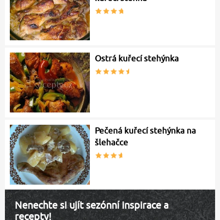
Ostrá kuřecí stehýnka
Pečená kuřecí stehýnka na
šlehačce
Nenechte si ujít sezónní inspirace a
recepty!