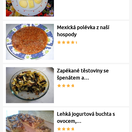
Mexická polévka z naší
hospody
Zapékané těstoviny se
špenátem a…
Lehká jogurtová buchta s
ovocem,…