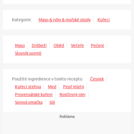
Kategorie:
Maso & ryby & mořské plody
Kuřecí
Maso
Drůbeží
Oběd
Večeře
Pečení
Slovník pojmů
Použité ingredience v tomto receptu:
Česnek
Kuřecí stehna
Med
Pepř mletý
Provensálské koření
Rostlinný olej
Sojová omáčka
Sůl