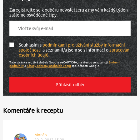
Zaregistrujte se k odběru newsletteru a my vám každý týden
zašleme osvědčené tipy.
Souhlasím s
podmínkami pro užívání služby informační
společnosti
a seznámil/a jsem se s informací o
zpracování
osobních údajů
.
Tato stránka využívá služeb Google reCAPTCHA, na kterou se vztahují
Smluvní
podmínky
a
Zásady ochrany osobních údajů
společnosti Google.
Komentáře k receptu
Mončis
30. 3. 2013 15:09