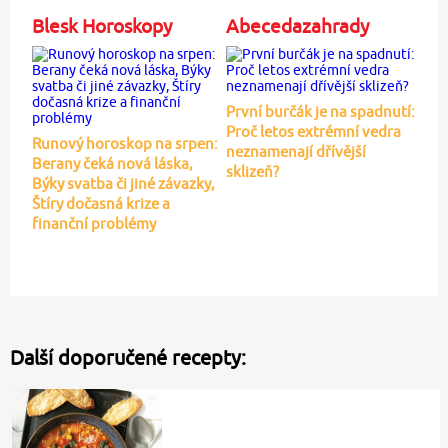
Blesk Horoskopy
Abecedazahrady
První burčák je na spadnutí:
Proč letos extrémní vedra
Runový horoskop na srpen:
neznamenají dřívější
Berany čeká nová láska,
sklizeň?
Býky svatba či jiné závazky,
Štíry dočasná krize a
finanční problémy
Další doporučené recepty: