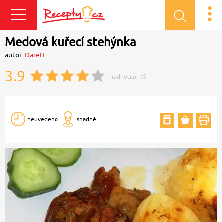
Přihlásit se
Medová kuřecí stehýnka
autor:
DareH
3.9
hodnotilo:
15
neuvedeno
snadné