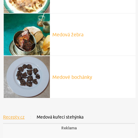
Medová žebra
Medové bochánky
Recepty.cz
Medová kuřecí stehýnka