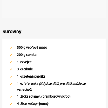
Suroviny
500
g vepřové maso
200
g cuketa
1
ks vejce
3
ks cibule
1
ks zelená paprika
1
ks feferonka
(Když se dělá pro děti, může se
vynechat)
1
lžička solamyl (bramborový škrob)
4
lžíce kečup - jemný