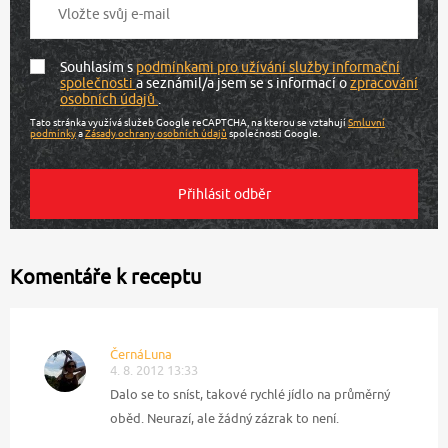
Souhlasím s
podmínkami pro užívání služby informační
společnosti
a seznámil/a jsem se s informací o
zpracování
osobních údajů
.
Tato stránka využívá služeb Google reCAPTCHA, na kterou se vztahují
Smluvní
podmínky
a
Zásady ochrany osobních údajů
společnosti Google.
Komentáře k receptu
ČernáLuna
4. 8. 2012 13:33
Dalo se to sníst, takové rychlé jídlo na průměrný
oběd. Neurazí, ale žádný zázrak to není.