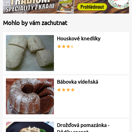
Mohlo by vám zachutnat
Houskové knedlíky
Bábovka vídeňská
Drožďová pomazánka -