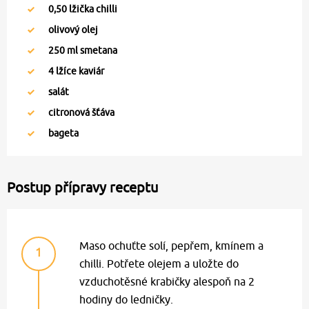
0,50
lžička chilli
olivový olej
250
ml smetana
4
lžíce kaviár
salát
citronová šťáva
bageta
Postup přípravy receptu
Maso ochuťte solí, pepřem, kmínem a
1
chilli. Potřete olejem a uložte do
vzduchotěsné krabičky alespoň na 2
hodiny do ledničky.