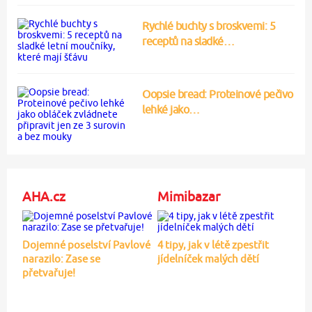
Rychlé buchty s broskvemi: 5
receptů na sladké…
Oopsie bread: Proteinové pečivo
lehké jako…
AHA.cz
Mimibazar
Dojemné poselství Pavlové
4 tipy, jak v létě zpestřit
narazilo: Zase se
jídelníček malých dětí
přetvařuje!