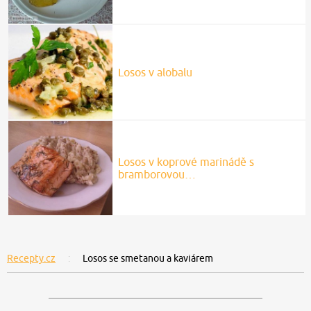
Losos v alobalu
Losos v koprové marinádě s
bramborovou…
Recepty.cz
Losos se smetanou a kaviárem