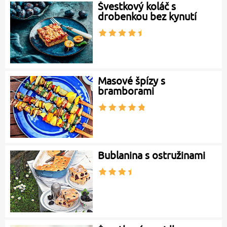
Švestkový koláč s
drobenkou bez kynutí
Masové špízy s
bramborami
Bublanina s ostružinami