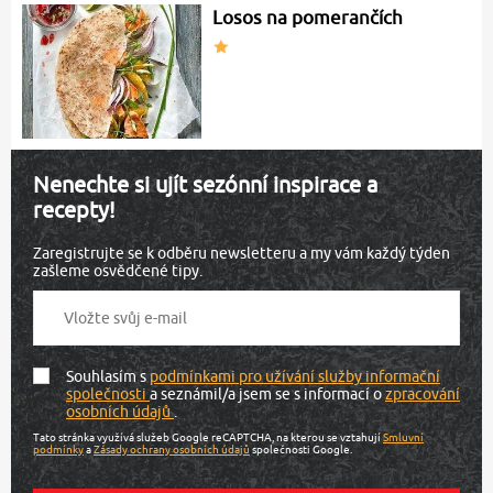
Losos na pomerančích
Nenechte si ujít sezónní inspirace a
recepty!
Zaregistrujte se k odběru newsletteru a my vám každý týden
zašleme osvědčené tipy.
Souhlasím s
podmínkami pro užívání služby informační
společnosti
a seznámil/a jsem se s informací o
zpracování
osobních údajů
.
Tato stránka využívá služeb Google reCAPTCHA, na kterou se vztahují
Smluvní
podmínky
a
Zásady ochrany osobních údajů
společnosti Google.