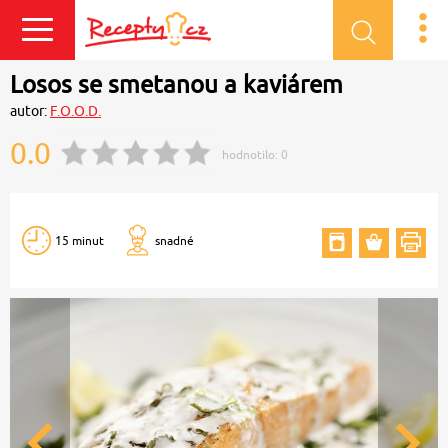
Přihlásit se
Losos se smetanou a kaviárem
autor:
F.O.O.D.
0.0
hodnotilo:
0
15 minut
snadné