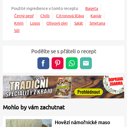
Použité ingredience v tomto receptu:
Bageta
Černý pepř
Chilli
Citronová šťáva
Kaviár
Kmín
Losos
Olivový olej
Salát
Smetana
Sůl
Podělte se s přáteli o recept
Mohlo by vám zachutnat
Hovězí námořnické maso