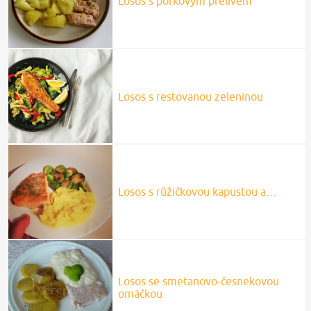
Losos s pórkovým přelivem
Losos s restovanou zeleninou
Losos s růžičkovou kapustou a…
Losos se smetanovo-česnekovou
omáčkou