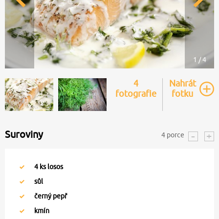
1 / 4
4
Nahrát
fotografie
fotku
Suroviny
4
porce
4
ks losos
sůl
černý pepř
kmín