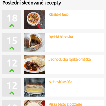
Poslední sledované recepty
Klasické lečo
18
Rychlá bábovka
15
Jednoduchá rajská omáčka
12
Nebeská Máňa
12
Pizza těsto z pizzerie