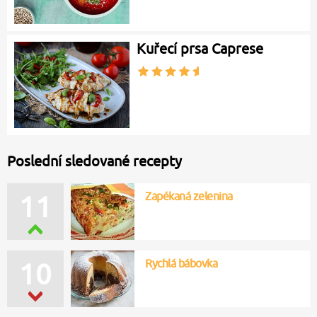
Kuřecí prsa Caprese
Poslední sledované recepty
Zapékaná zelenina
11
Rychlá bábovka
10