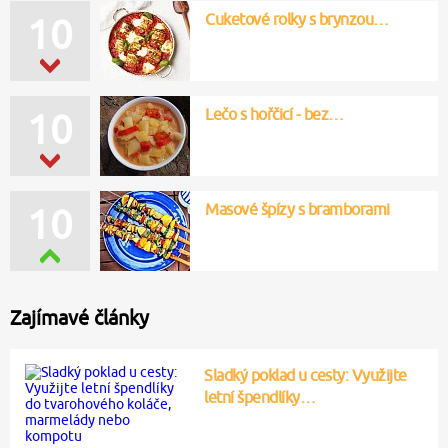
Cuketové rolky s brynzou…
10
Lečo s hořčicí - bez…
10
Masové špízy s bramborami
10
Zajímavé články
Sladký poklad u cesty: Využijte
letní špendlíky…