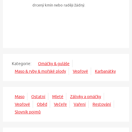
drcený kmín nebo raději žádný.
Kategorie:
Omáčky & guláše
Maso & ryby & mořské plody
Vepřové
Karbanátky
Maso
Ostatní
Mleté
Zálivky a omáčky
Vepřové
Oběd
Večeře
Vaření
Restování
Slovník pojmů