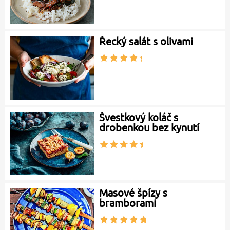
Řecký salát s olivami
Švestkový koláč s
drobenkou bez kynutí
Masové špízy s
bramborami