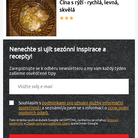
Čína s rýží - rychlá, levná,
skvělá
Nenechte si ujít sezónní inspirace a
recepty!
Zaregistrujte se k odběru newsletteru a my vám každý týden
zašleme osvědčené tipy.
Souhlasím s
podmínkami pro užívání služby informační
společnosti
a seznámil/a jsem se s informací o
zpracování
osobních údajů
.
Tato stránka využívá služeb Google reCAPTCHA, na kterou se vztahují
Smluvní
podmínky
a
Zásady ochrany osobních údajů
společnosti Google.