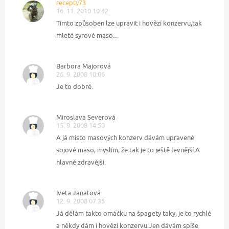
recepty73
16. 11. 2010 10:42
Tímto způsoben lze upravit i hovězí konzervu,tak
mleté syrové maso...
Barbora Majorová
26. 9. 2008 10:06
Je to dobré.
Miroslava Severová
15. 9. 2008 14:50
A já místo masových konzerv dávám upravené
sojové maso, myslím, že tak je to ještě levnější.A
hlavně zdravější.
Iveta Janatová
12. 9. 2008 07:35
Já dělám takto omáčku na špagety taky, je to rychlé
a někdy dám i hovězí konzervu.Jen dávám spíše