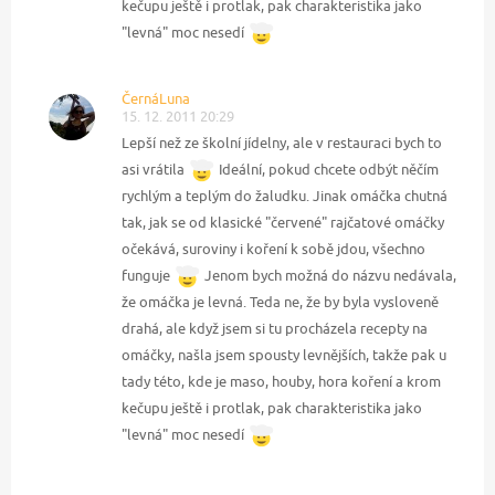
kečupu ještě i protlak, pak charakteristika jako
"levná" moc nesedí
ČernáLuna
15. 12. 2011 20:29
Lepší než ze školní jídelny, ale v restauraci bych to
asi vrátila
Ideální, pokud chcete odbýt něčím
rychlým a teplým do žaludku. Jinak omáčka chutná
tak, jak se od klasické "červené" rajčatové omáčky
očekává, suroviny i koření k sobě jdou, všechno
funguje
Jenom bych možná do názvu nedávala,
že omáčka je levná. Teda ne, že by byla vysloveně
drahá, ale když jsem si tu procházela recepty na
omáčky, našla jsem spousty levnějších, takže pak u
tady této, kde je maso, houby, hora koření a krom
kečupu ještě i protlak, pak charakteristika jako
"levná" moc nesedí