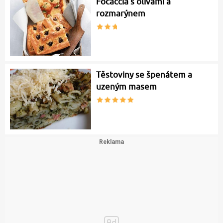
Focaccia s olivami a
rozmarýnem
Těstoviny se špenátem a
uzeným masem