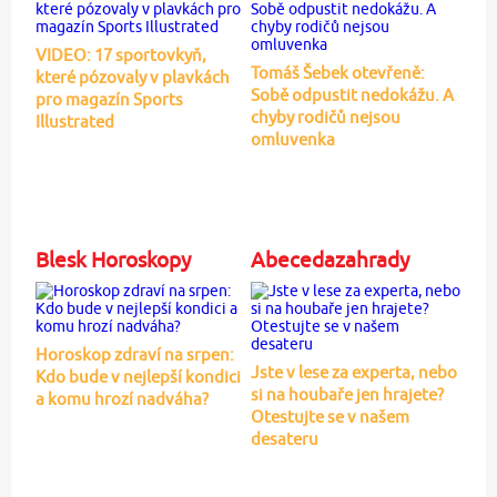
VIDEO: 17 sportovkyň,
Tomáš Šebek otevřeně:
které pózovaly v plavkách
Sobě odpustit nedokážu. A
pro magazín Sports
chyby rodičů nejsou
Illustrated
omluvenka
Blesk Horoskopy
Abecedazahrady
Horoskop zdraví na srpen:
Jste v lese za experta, nebo
Kdo bude v nejlepší kondici
si na houbaře jen hrajete?
a komu hrozí nadváha?
Otestujte se v našem
desateru