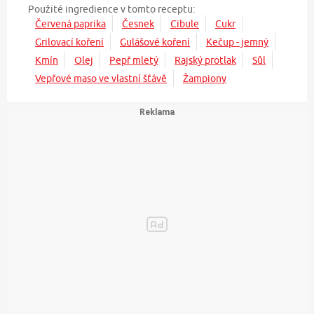
Použité ingredience v tomto receptu:
Červená paprika
Česnek
Cibule
Cukr
Grilovací koření
Gulášové koření
Kečup - jemný
Kmín
Olej
Pepř mletý
Rajský protlak
Sůl
Vepřové maso ve vlastní šťávě
Žampiony