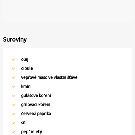
Suroviny
olej
cibule
vepřové maso ve vlastní šťávě
kmín
gulášové koření
grilovací koření
červená paprika
sůl
pepř mletý