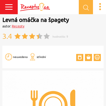
Přihlásit se
Levná omáčka na špagety
autor:
Recepty
3.4
hodnotilo:
9
neuvedeno
střední