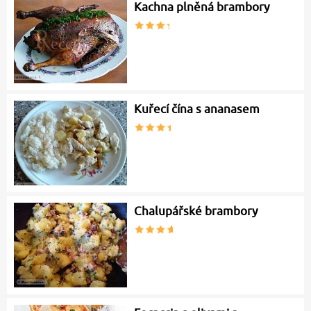
Kachna plněná brambory
Kuřecí čína s ananasem
Chalupářské brambory