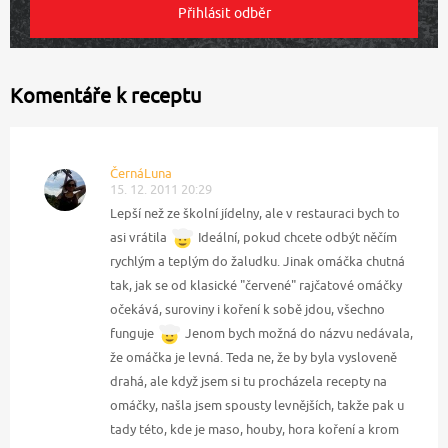
Komentáře k receptu
ČernáLuna
15. 12. 2011 20:29
Lepší než ze školní jídelny, ale v restauraci bych to
asi vrátila
Ideální, pokud chcete odbýt něčím
rychlým a teplým do žaludku. Jinak omáčka chutná
tak, jak se od klasické "červené" rajčatové omáčky
očekává, suroviny i koření k sobě jdou, všechno
funguje
Jenom bych možná do názvu nedávala,
že omáčka je levná. Teda ne, že by byla vysloveně
drahá, ale když jsem si tu procházela recepty na
omáčky, našla jsem spousty levnějších, takže pak u
tady této, kde je maso, houby, hora koření a krom