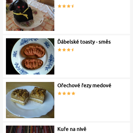
Ďábelské toasty - směs
Ořechové řezy medové
Kuře na nivě