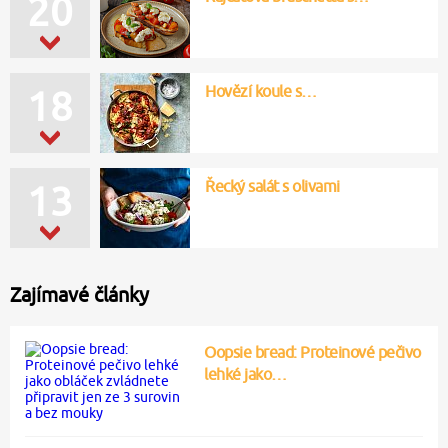
20
Hovězí koule s…
18
Řecký salát s olivami
13
Zajímavé články
Oopsie bread: Proteinové pečivo
lehké jako…