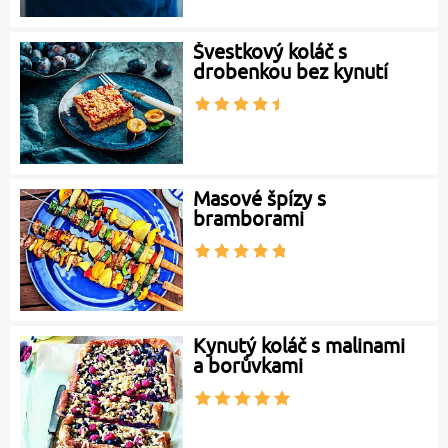
Švestkový koláč s
drobenkou bez kynutí
Masové špízy s
bramborami
Kynutý koláč s malinami
a borůvkami