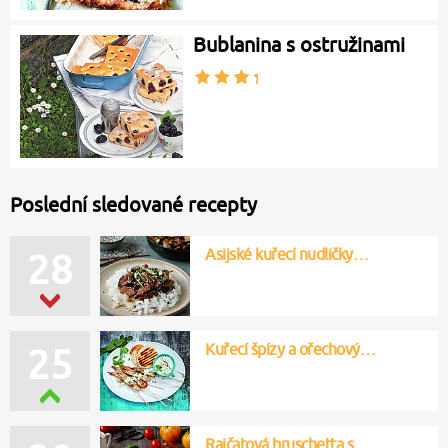
Bublanina s ostružinami
Poslední sledované recepty
Asijské kuřecí nudličky…
28
Kuřecí špízy a ořechový…
25
Rajčatová bruschetta s…