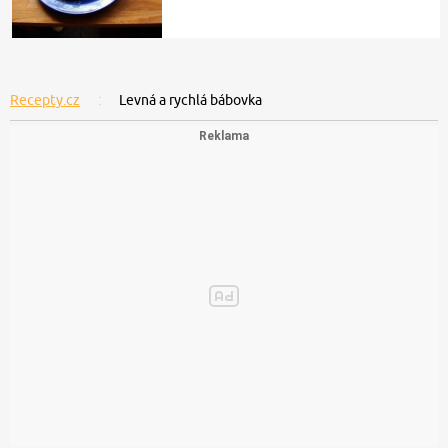
Recepty.cz
Levná a rychlá bábovka