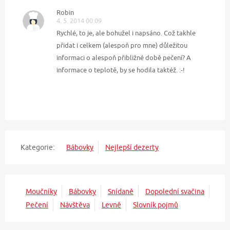
Robin
4. 5. 2014 00:09
Rychlé, to je, ale bohužel i napsáno. Což takhle
přidat i celkem (alespoň pro mne) důležitou
informaci o alespoň přibližné době pečení? A
informace o teplotě, by se hodila taktéž. :-!
Kategorie:
Bábovky
Nejlepší dezerty
Moučníky
Bábovky
Snídaně
Dopolední svačina
Pečení
Návštěva
Levně
Slovník pojmů