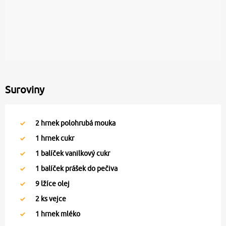
Suroviny
2
hrnek polohrubá mouka
1
hrnek cukr
1
balíček vanilkový cukr
1
balíček prášek do pečiva
9
lžíce olej
2
ks vejce
1
hrnek mléko