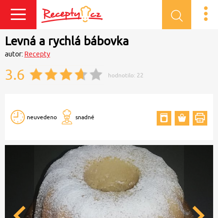
Přihlásit se
Levná a rychlá bábovka
autor:
Recepty
3.6
hodnotilo:
22
neuvedeno
snadné