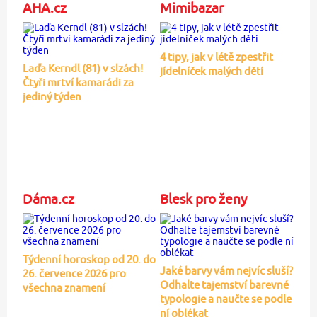
AHA.cz
Mimibazar
4 tipy, jak v létě zpestřit
Laďa Kerndl (81) v slzách!
jídelníček malých dětí
Čtyři mrtví kamarádi za
jediný týden
Dáma.cz
Blesk pro ženy
Týdenní horoskop od 20. do
Jaké barvy vám nejvíc sluší?
26. července 2026 pro
Odhalte tajemství barevné
všechna znamení
typologie a naučte se podle
ní oblékat