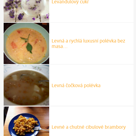
Levandulový cukr
Levná a rychlá luxusní polévka bez
masa…
Levná čočková polévka
Levné a chutné cibulové brambory