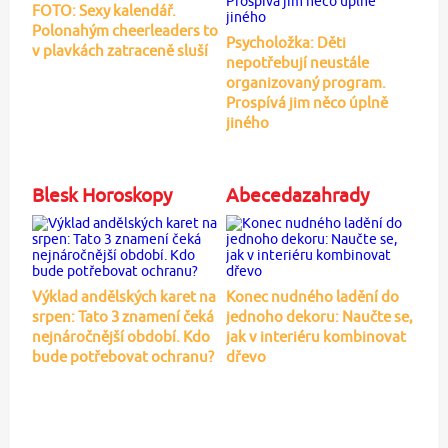
FOTO: Sexy kalendář.
Polonahým cheerleaders to
Psycholožka: Děti
v plavkách zatraceně sluší
nepotřebují neustále
organizovaný program.
Prospívá jim něco úplně
jiného
Blesk Horoskopy
Abecedazahrady
Výklad andělských karet na
Konec nudného ladění do
srpen: Tato 3 znamení čeká
jednoho dekoru: Naučte se,
nejnáročnější období. Kdo
jak v interiéru kombinovat
bude potřebovat ochranu?
dřevo