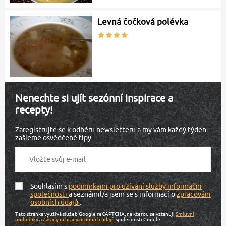
Levná čočková polévka
Nenechte si ujít sezónní inspirace a
recepty!
Zaregistrujte se k odběru newsletteru a my vám každý týden
zašleme osvědčené tipy.
Souhlasím s
podmínkami pro užívání služby informační
společnosti
a seznámil/a jsem se s informací o
zpracování
osobních údajů
.
Tato stránka využívá služeb Google reCAPTCHA, na kterou se vztahují
Smluvní
podmínky
a
Zásady ochrany osobních údajů
společnosti Google.