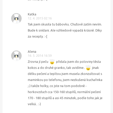
Katka
12. 4. 2015 02:16
Tak jsem skusila tu bábovku. Chuťově zatím nevím.
Bude k snídani. Ale vzhledově vypadá krásně. Díky
za recepty. :-[
Alena
16. 5. 2014 16:59
Zrovna jí peču
přidala jsem do poloviny těsta
kokos a do druhé granko, tak uvidíme..
jinak
délku pečení a tepltou jsem musela zkonzultovat s
maminkou po telefonu, jsem nezkušená kuchařinka
;-) takže holky, co jste na tom podobně -
horkovzduch cca 150-160 stupňů, normální pečení
170 - 180 stupňů a asi 45 minutek, podle toho jak je
velká.. :-)