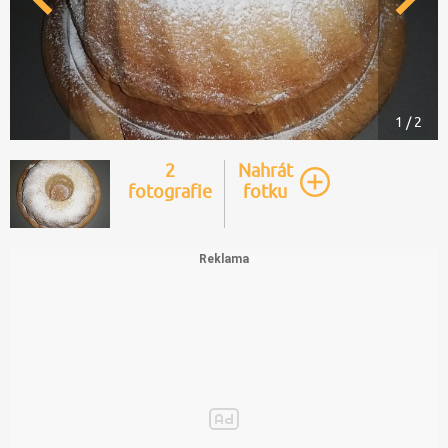
1 / 2
2
Nahrát
fotografie
fotku