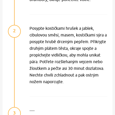
Posypte kostičkami hrušek a jablek,
2
cibulovou směsí, masem, kostičkami sýra a
posypte hrubě drceným pepřem. Přikryjte
druhým plátem těsta, okraje spojte a
propíchejte vidličkou, aby mohla unikat
pára. Potřete rozšlehaným vejcem nebo
žloutkem a pečte asi 30 minut dozlatova.
Nechte chvíli zchladnout a pak ostrým
nožem naporcujte.
----
3