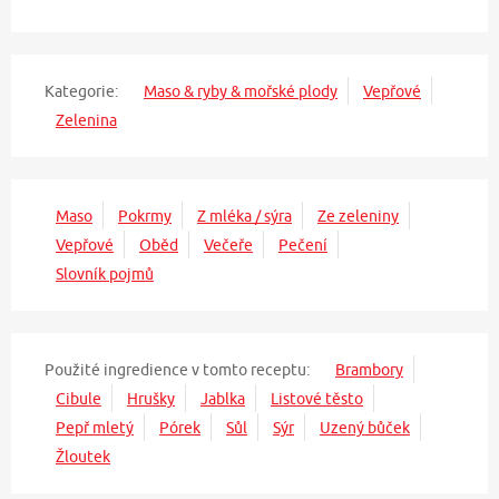
Kategorie:
Maso & ryby & mořské plody
Vepřové
Zelenina
Maso
Pokrmy
Z mléka / sýra
Ze zeleniny
Vepřové
Oběd
Večeře
Pečení
Slovník pojmů
Použité ingredience v tomto receptu:
Brambory
Cibule
Hrušky
Jablka
Listové těsto
Pepř mletý
Pórek
Sůl
Sýr
Uzený bůček
Žloutek