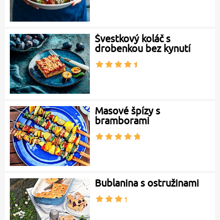
Švestkový koláč s
drobenkou bez kynutí
Masové špízy s
bramborami
Bublanina s ostružinami