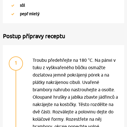
sůl
pepř mletý
Postup přípravy receptu
Troubu předehřejte na 180 °C. Na pánvi v
1
tuku z vyškvařeného bůčku osmažte
dozlatova jemně pokrájený pórek a na
plátky nakrájenou cibuli. Uvařené
brambory nahrubo nastrouhejte a osolte.
Oloupané hrušky a jablka zbavte jádřinců a
nakrájejte na kostičky. Těsto rozdělte na
dvě části. Rozválejte a polovinu dejte do
koláčové formy. Rozestřete na něj
brambory, okraje ponechte volné.