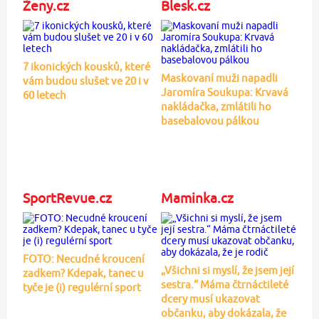
Ženy.cz
Blesk.cz
7 ikonických kousků, které
Maskovaní muži napadli
vám budou slušet ve 20 i v
Jaromíra Soukupa: Krvavá
60 letech
nakládačka, zmlátili ho
basebalovou pálkou
SportRevue.cz
Maminka.cz
FOTO: Necudné kroucení
„Všichni si myslí, že jsem její
zadkem? Kdepak, tanec u
sestra.“ Máma čtrnáctileté
tyče je (i) regulérní sport
dcery musí ukazovat
občanku, aby dokázala, že