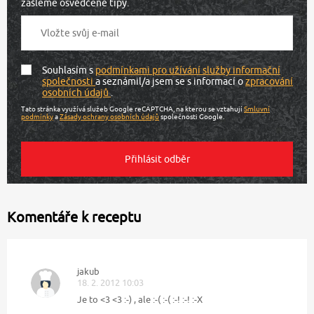
zašleme osvědčené tipy.
Souhlasím s
podmínkami pro užívání služby informační
společnosti
a seznámil/a jsem se s informací o
zpracování
osobních údajů
.
Tato stránka využívá služeb Google reCAPTCHA, na kterou se vztahují
Smluvní
podmínky
a
Zásady ochrany osobních údajů
společnosti Google.
Komentáře k receptu
jakub
18. 2. 2012 10:03
Je to <3 <3 :-) , ale :-( :-( :-! :-! :-X