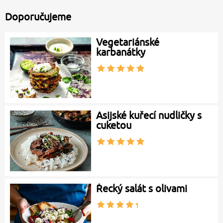
Doporučujeme
Vegetariánské
karbanátky
Asijské kuřecí nudličky s
cuketou
Řecký salát s olivami