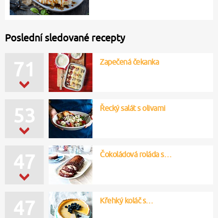
Poslední sledované recepty
Zapečená čekanka
71
Řecký salát s olivami
53
Čokoládová roláda s…
47
Křehký koláč s…
47