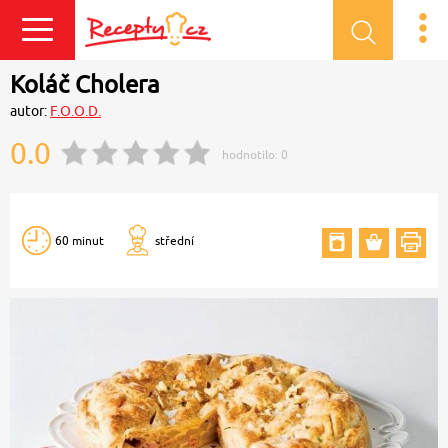
Přihlásit se
Koláč Cholera
autor:
F.O.O.D.
0.0
hodnotilo:
0
60 minut
střední