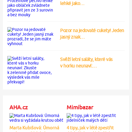
lehké jako…
Pozor na jedovaté cukety! Jeden
jasný znak…
Svěží letní saláty, které vás
v horku neunaví:…
AHA.cz
Mimibazar
Marta Kubišová: Úmorná
4 tipy, jak v létě zpestřit