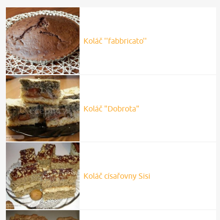
Koláč ''fabbricato''
Koláč "Dobrota"
Koláč císařovny Sisi