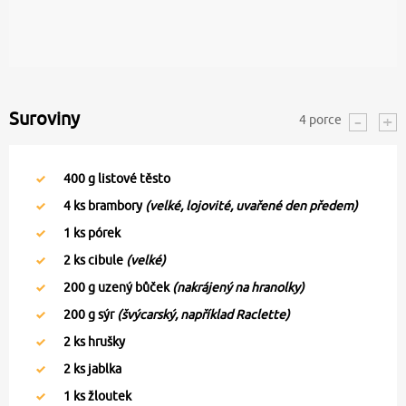
Suroviny
4
porce
400
g listové těsto
4
ks brambory
(velké, lojovité, uvařené den předem)
1
ks pórek
2
ks cibule
(velké)
200
g uzený bůček
(nakrájený na hranolky)
200
g sýr
(švýcarský, například Raclette)
2
ks hrušky
2
ks jablka
1
ks žloutek