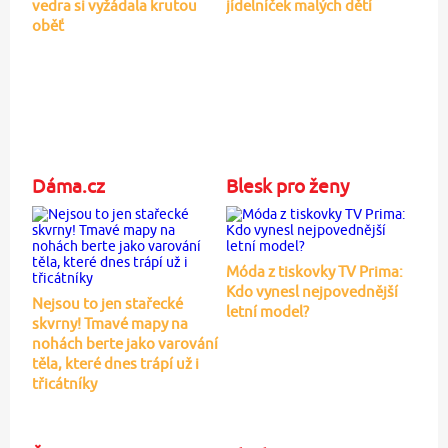
vedra si vyžádala krutou
jídelníček malých dětí
oběť
Dáma.cz
Blesk pro ženy
Móda z tiskovky TV Prima:
Kdo vynesl nejpovednější
Nejsou to jen stařecké
letní model?
skvrny! Tmavé mapy na
nohách berte jako varování
těla, které dnes trápí už i
třicátníky