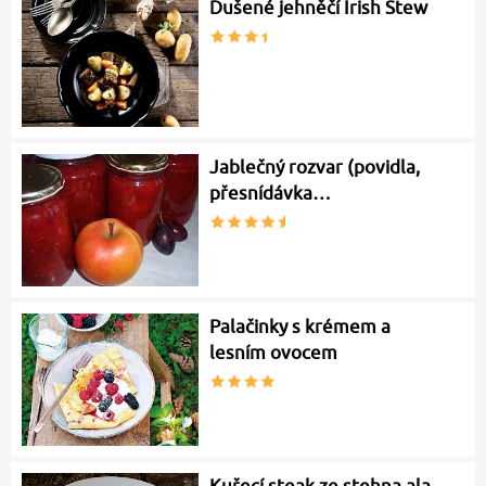
Dušené jehněčí Irish Stew
Jablečný rozvar (povidla,
přesnídávka…
Palačinky s krémem a
lesním ovocem
Kuřecí steak ze stehna ala