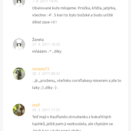
7. 8. 2011 14:05
Obalované kuře milujeme. Prsíčka, křídla, jatýrka,
všechno :-P . S kari to bylo božské a budu určitě
dělat zase <3 !
Žaneta
27. 4. 2011 18:50
mňááám :-* , díky.
recepty73
30. 3. 2011 08:32
...já ,,proženu,, vteřinku cornflakesy mixerem a jde to
taky ;-) ,díky :-) .
stafl
26. 3. 2011 11:25
Teď mají v Kauflandu strouhanku z kukuřičných
lupínků, ještě jsem ji nezkoušela, ale chystám se.
Jinak kari a kuře nemá chybu