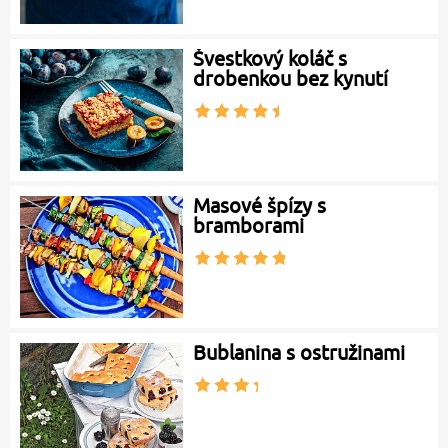
Švestkový koláč s
drobenkou bez kynutí
Masové špízy s
bramborami
Bublanina s ostružinami