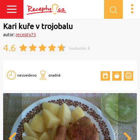
Přihlásit se
Kari kuře v trojobalu
autor:
recepty73
4.6
hodnotilo:
8
neuvedeno
snadné