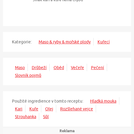
Kategorie:
Maso & ryby & mořské plody
Kuřecí
Maso
Drůbeží
Oběd
Večeře
Pečení
Slovník pojmů
Použité ingredience v tomto receptu:
Hladká mouka
Kari
Kuře
Olej
Rozšlehané vejce
Strouhanka
Sůl