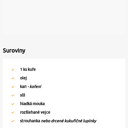
Suroviny
1
ks kuře
olej
kari
- koření
sůl
hladká mouka
rozšlehané vejce
strouhanka
nebo drcené kukuřičné lupínky