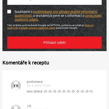
Souhlasím s
podmínkami pro užívání služby informační
společnosti
a seznámil/a jsem se s informací o
zpracování
osobních údajů
.
Tato stránka využívá služeb Google reCAPTCHA, na kterou se vztahují
Smluvní
podmínky
a
Zásady ochrany osobních údajů
společnosti Google.
Komentáře k receptu
protomace
16. 6. 2012 11:24
moc dobrý :-D :-D :-D :-D :-D :-D :-D :-D :-D :-D <3
J.K.