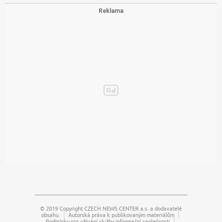
© 2019 Copyright
CZECH NEWS CENTER a.s.
a dodavatelé
obsahu.
Autorská práva k publikovaným materiálům
Podmínky pro užívání služby informační společnosti