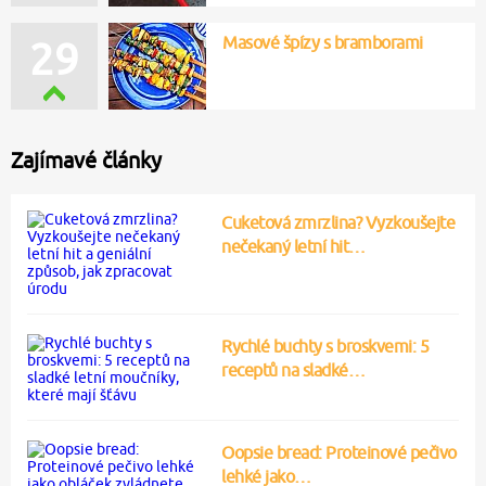
Masové špízy s bramborami
29
Zajímavé články
Cuketová zmrzlina? Vyzkoušejte
nečekaný letní hit…
Rychlé buchty s broskvemi: 5
receptů na sladké…
Oopsie bread: Proteinové pečivo
lehké jako…