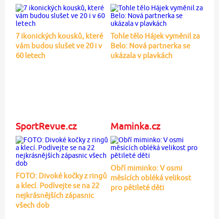
7 ikonických kousků, které
Tohle tělo Hájek vyměnil za
vám budou slušet ve 20 i v
Belo: Nová partnerka se
60 letech
ukázala v plavkách
SportRevue.cz
Maminka.cz
Obří miminko: V osmi
FOTO: Divoké kočky z ringů
měsících obléká velikost
a klecí. Podívejte se na 22
pro pětileté děti
nejkrásnějších zápasnic
všech dob