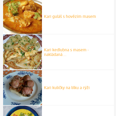
Kari guláš s hovězím masem
Kari kedlubna s masem -
nakládaná…
Kari kuličky na lilku a rýži