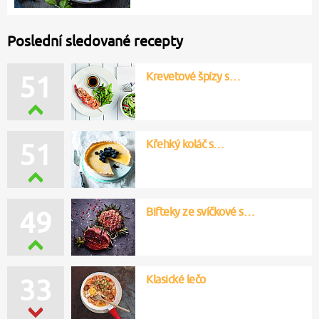
Poslední sledované recepty
Krevetové špízy s…
51
Křehký koláč s…
51
Bifteky ze svíčkové s…
49
Klasické lečo
33