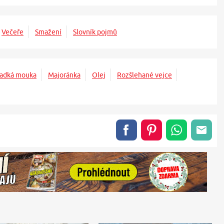
Večeře
Smažení
Slovník pojmů
adká mouka
Majoránka
Olej
Rozšlehané vejce