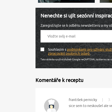
Nenechte si ujít sezónní inspira
Zaregistrujte se k odběru newsletteru a my 
Souhlasím s
podmínkami pro užívání služ
zpracování osobních údajů
.
Tato stránka využívá služeb Google reCAPTCHA, na kterou se v
Komentáře k receptu
|
3.
františek pernicky
sice sem to neskoušel ale v