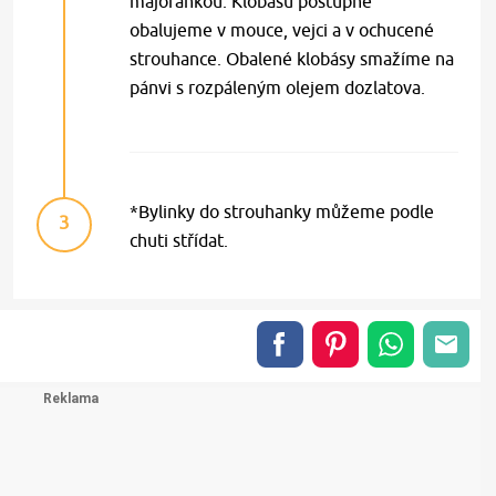
majoránkou. Klobásu postupně
obalujeme v mouce, vejci a v ochucené
strouhance. Obalené klobásy smažíme na
pánvi s rozpáleným olejem dozlatova.
*Bylinky do strouhanky můžeme podle
3
chuti střídat.