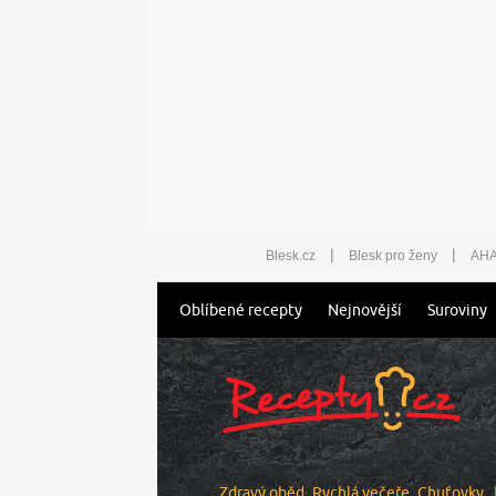
|
|
Blesk.cz
Blesk pro ženy
AHA
Oblíbené recepty
Nejnovější
Suroviny
Zdravý oběd
Rychlá večeře
Chuťovky