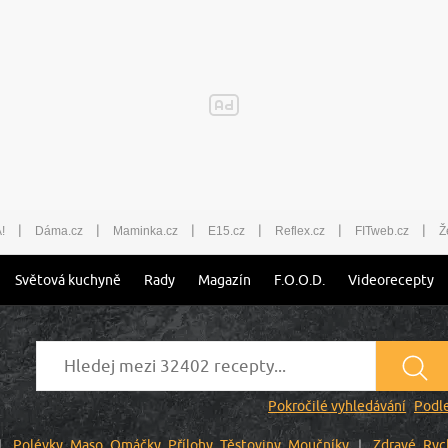
|
|
|
|
|
|
!
Dáma.cz
Maminka.cz
E15.cz
Reflex.cz
FITweb.cz
Ž
Světová kuchyně
Rady
Magazín
F.O.O.D.
Videorecepty
Pokročilé vyhledávání
Podle
Polévky
Maso
Omáčky
Přílohy
Těstoviny
Moučníky
Zdravé
Ryc