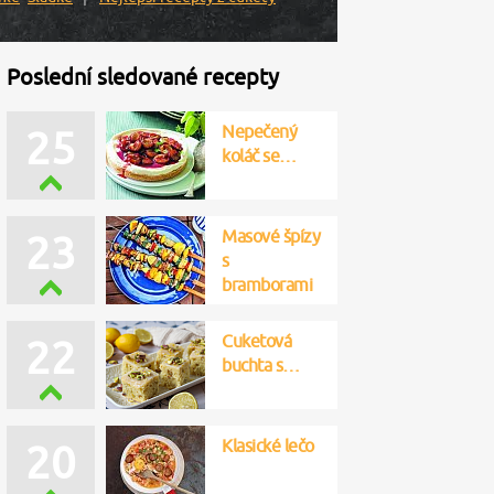
Poslední sledované recepty
Nepečený
25
koláč se…
Masové špízy
23
s
bramborami
Cuketová
22
buchta s…
Klasické lečo
20