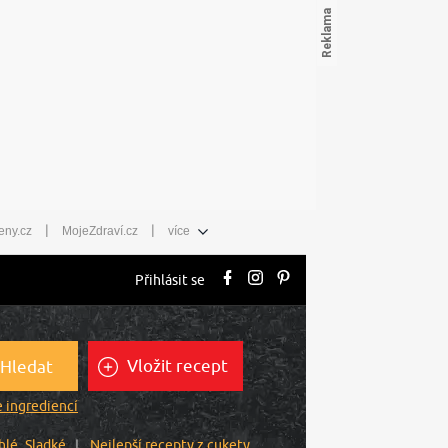
|
|
eny.cz
MojeZdraví.cz
více
Přihlásit se
Vložit recept
Hledat
 ingrediencí
hlé
Sladké
Nejlepší recepty z cukety