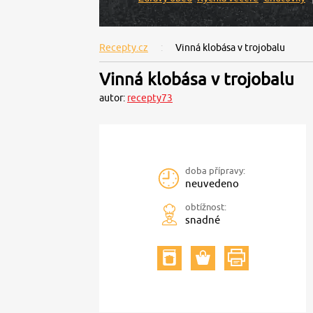
Recepty.cz
Vinná klobása v trojobalu
Vinná klobása v trojobalu
autor:
recepty73
doba přípravy:
neuvedeno
obtížnost:
snadné