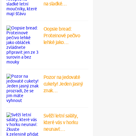
na sladké…
Oopsie bread:
Proteinové pečivo
lehké jako…
Pozor na jedovaté
cukety! Jeden jasný
znak…
Svěží letní saláty,
které vás v horku
neunaví:…