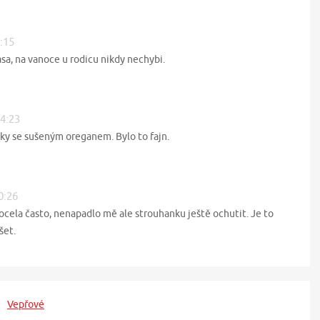
3:15
sa, na vanoce u rodicu nikdy nechybi.
14:23
aky se sušeným oreganem. Bylo to fajn.
0:26
cela často, nenapadlo mě ale strouhanku ještě ochutit. Je to
šet.
Vepřové