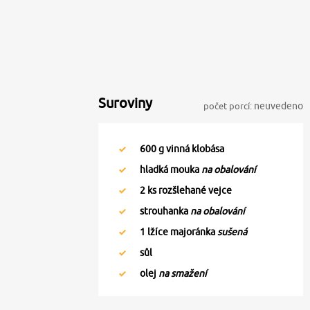
Suroviny
počet porcí:
neuvedeno
600
g vinná klobása
hladká mouka
na obalování
2
ks rozšlehané vejce
strouhanka
na obalování
1
lžíce majoránka
sušená
sůl
olej
na smažení