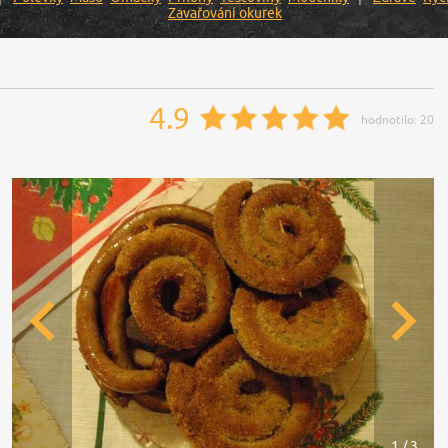
Zavařování okurek
4.9
hodnotilo:
20
1 / 3