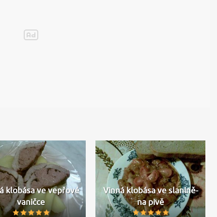
á klobása ve vepřové
Vinná klobása ve slanině-
vaničce
na pivě