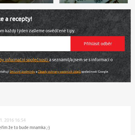
ce a recepty!
vám každý týden zašleme osvědčené tipy.
by informační společnosti
a seznámil/a jsem se s informací o
ztahují
Smluvní podmínky
a
Zásady ochrany osobních údajů
společnosti Google.
 1. 2016 16:54
eřím že to bude mnamka ;-)