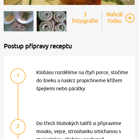
3
Nahrát
fotografie
fotku
Postup přípravy receptu
Klobásu rozdělíme na čtyři porce, stočíme
1
do šneku a naskrz propíchneme křížem
špejlemi nebo párátky.
Do třech hlubokých talířů si připravíme
2
mouku, vejce, strouhanku smíchanou s