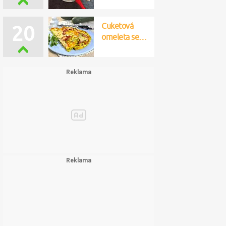
Cuketová
20
omeleta se…