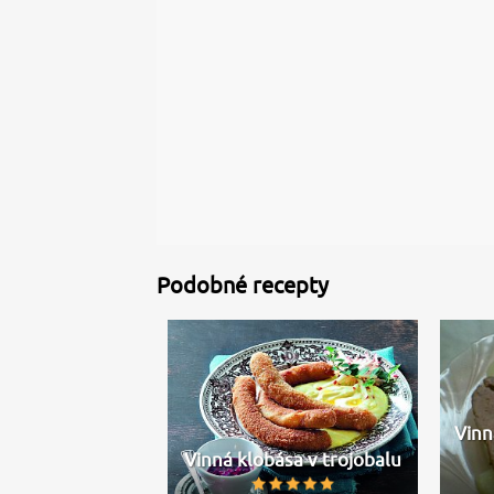
Podobné recepty
Vinn
Vinná klobása v trojobalu