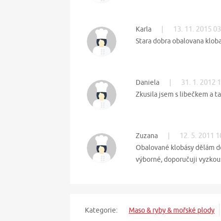
|
13. 11. 2015 0
Karla
Stara dobra obalovana kloba
|
31. 1. 2012 
Daniela
Zkusila jsem s libečkem a t
|
12. 5. 2011 1
Zuzana
Obalované klobásy dělám do
výborné, doporučuji vyzkou
Kategorie:
Maso & ryby & mořské plody