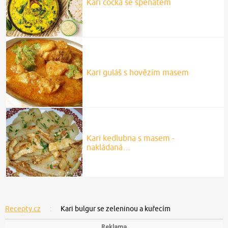
Karí čočka se špenátem
Kari guláš s hovězím masem
Kari kedlubna s masem -
nakládaná…
Recepty.cz
Kari bulgur se zeleninou a kuřecím