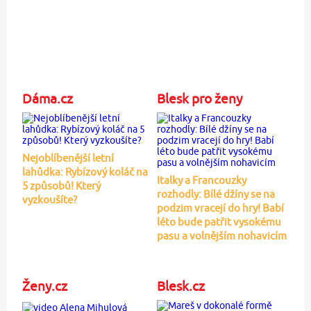
Dáma.cz
Blesk pro ženy
Nejoblíbenější letní
lahůdka: Rybízový koláč na
Italky a Francouzky
5 způsobů! Který
rozhodly: Bílé džíny se na
vyzkoušíte?
podzim vracejí do hry! Babí
léto bude patřit vysokému
pasu a volnějším nohavicím
Ženy.cz
Blesk.cz