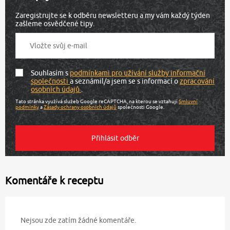
Zaregistrujte se k odběru newsletteru a my vám každý týden
zašleme osvědčené tipy.
Souhlasím s
podmínkami pro užívání služby informační
společnosti
a seznámil/a jsem se s informací o
zpracování
osobních údajů
.
Tato stránka využívá služeb Google reCAPTCHA, na kterou se vztahují
Smluvní
podmínky
a
Zásady ochrany osobních údajů
společnosti Google.
Komentáře k receptu
Nejsou zde zatím žádné komentáře.