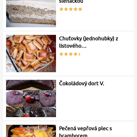
šlehačkou
Chuťovky (jednohubky) z
listového…
Čokoládový dort V.
Pečená vepřová plec s
bramborem