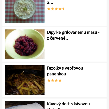
a…
Dipy ke grilovanému masu -
z červené…
Fazolky s vepřovou
panenkou
Kávový dort s kávovou