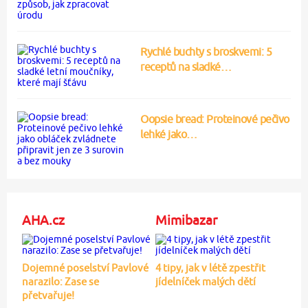
Rychlé buchty s broskvemi: 5
receptů na sladké…
Oopsie bread: Proteinové pečivo
lehké jako…
AHA.cz
Mimibazar
Dojemné poselství Pavlové
4 tipy, jak v létě zpestřit
narazilo: Zase se
jídelníček malých dětí
přetvařuje!