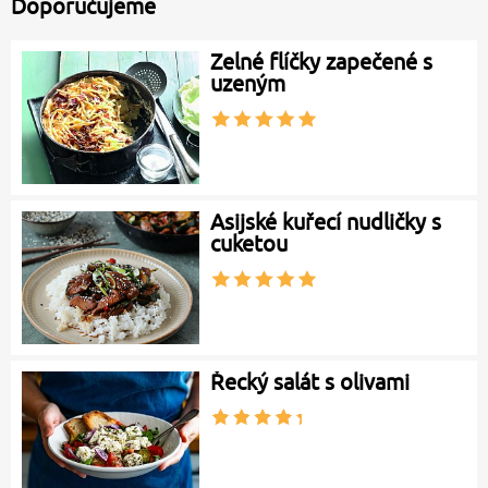
Doporučujeme
Zelné flíčky zapečené s
uzeným
Asijské kuřecí nudličky s
cuketou
Řecký salát s olivami