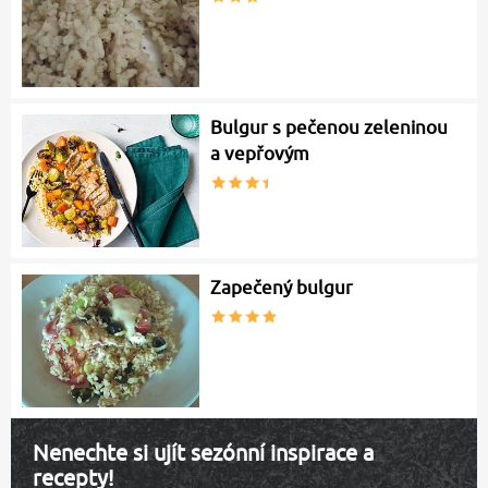
Bulgur s pečenou zeleninou
a vepřovým
Zapečený bulgur
Nenechte si ujít sezónní inspirace a
recepty!