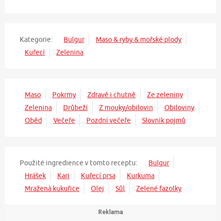
Kategorie:
Bulgur
Maso & ryby & mořské plody
Kuřecí
Zelenina
Maso
Pokrmy
Zdravě i chutně
Ze zeleniny
Zelenina
Drůbeží
Z mouky/obilovin
Obiloviny
Oběd
Večeře
Pozdní večeře
Slovník pojmů
Použité ingredience v tomto receptu:
Bulgur
Hrášek
Kari
Kuřecí prsa
Kurkuma
Mražená kukuřice
Olej
Sůl
Zelené fazolky