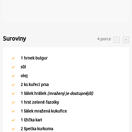
Suroviny
4
porce
1
hrnek bulgur
sůl
olej
2
ks kuřecí prsa
1
šálek hrášek
(mražený je dostupnější)
1
hrst zelené fazolky
1
šálek mražená kukuřice
1
lžička kari
2
špetka kurkuma