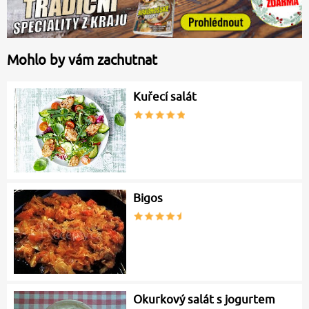
Mohlo by vám zachutnat
Kuřecí salát
Bigos
Okurkový salát s jogurtem