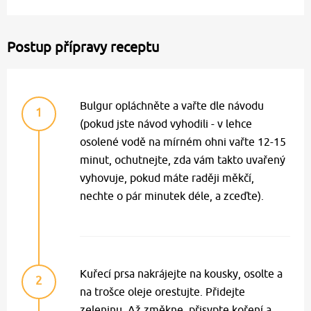
Postup přípravy receptu
Bulgur opláchněte a vařte dle návodu
1
(pokud jste návod vyhodili - v lehce
osolené vodě na mírném ohni vařte 12-15
minut, ochutnejte, zda vám takto uvařený
vyhovuje, pokud máte raději měkčí,
nechte o pár minutek déle, a zceďte).
Kuřecí prsa nakrájejte na kousky, osolte a
2
na trošce oleje orestujte. Přidejte
zeleninu. Až změkne, přisypte koření a