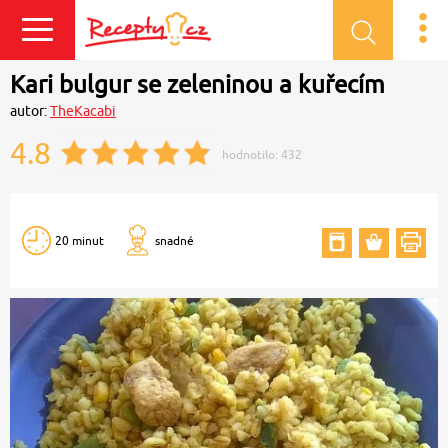
Přihlásit se
Kari bulgur se zeleninou a kuřecím
autor:
TheKacabi
4.8
hodnotilo:
432
20 minut
snadné