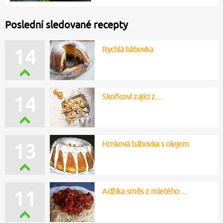
Poslední sledované recepty
Rychlá bábovka
14
Skořicoví zajíci z…
14
Hrnková bábovka s olejem
13
Adžika směs z mletého…
11