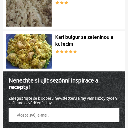
Kari bulgur se zeleninou a
kuřecím
Nenechte si ujít sezónní inspirace a
recepty!
Zaregistrujte se k odběru newsletteru a my vám každý týden
zašleme osvědčené tipy.