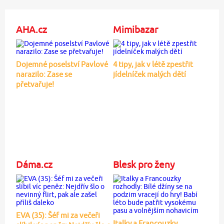
AHA.cz
Mimibazar
Dojemné poselství Pavlové
4 tipy, jak v létě zpestřit
narazilo: Zase se
jídelníček malých dětí
přetvařuje!
Dáma.cz
Blesk pro ženy
EVA (35): Šéf mi za večeři
Italky a Francouzky