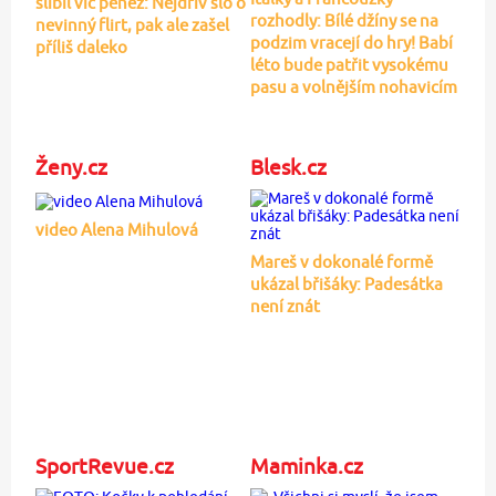
slíbil víc peněz: Nejdřív šlo o
rozhodly: Bílé džíny se na
nevinný flirt, pak ale zašel
podzim vracejí do hry! Babí
příliš daleko
léto bude patřit vysokému
pasu a volnějším nohavicím
Ženy.cz
Blesk.cz
video Alena Mihulová
Mareš v dokonalé formě
ukázal břišáky: Padesátka
není znát
SportRevue.cz
Maminka.cz