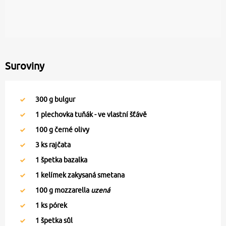
Suroviny
300
g bulgur
1
plechovka tuňák - ve vlastní šťávě
100
g černé olivy
3
ks rajčata
1
špetka bazalka
1
kelímek zakysaná smetana
100
g mozzarella
uzená
1
ks pórek
1
špetka sůl