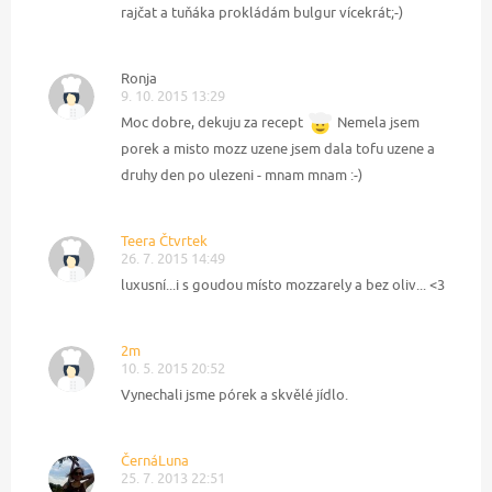
rajčat a tuňáka prokládám bulgur vícekrát;-)
Ronja
9. 10. 2015 13:29
Moc dobre, dekuju za recept
Nemela jsem
porek a misto mozz uzene jsem dala tofu uzene a
druhy den po ulezeni - mnam mnam :-)
Teera Čtvrtek
26. 7. 2015 14:49
luxusní...i s goudou místo mozzarely a bez oliv... <3
2m
10. 5. 2015 20:52
Vynechali jsme pórek a skvělé jídlo.
ČernáLuna
25. 7. 2013 22:51