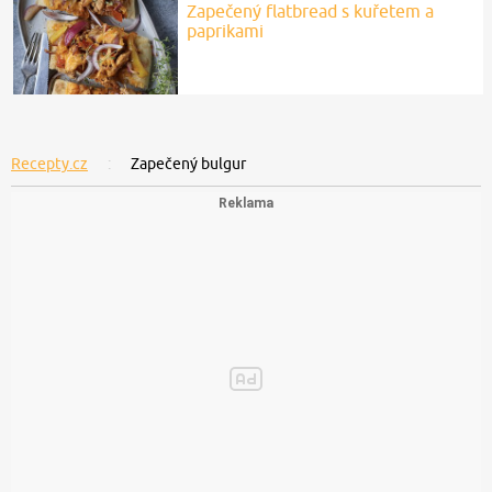
Zapečený flatbread s kuřetem a
paprikami
Recepty.cz
Zapečený bulgur