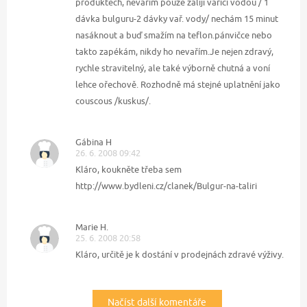
produktech, nevařím pouze zaliji vařící vodou / 1
dávka bulguru-2 dávky vař. vody/ nechám 15 minut
nasáknout a buď smažím na teflon.pánvičce nebo
takto zapékám, nikdy ho nevařím.Je nejen zdravý,
rychle stravitelný, ale také výborně chutná a voní
lehce ořechově. Rozhodně má stejné uplatnění jako
couscous /kuskus/.
Gábina H
26. 6. 2008 09:42
Kláro, koukněte třeba sem
http://www.bydleni.cz/clanek/Bulgur-na-taliri
Marie H.
25. 6. 2008 20:58
Kláro, určitě je k dostání v prodejnách zdravé výživy.
Načíst další komentáře