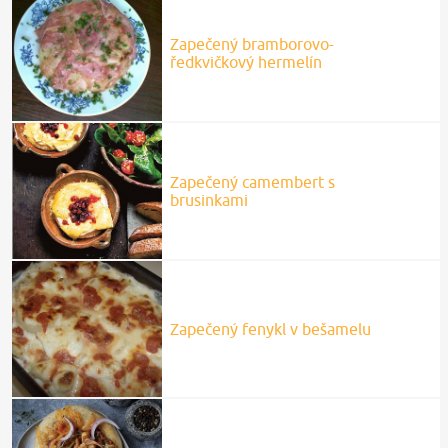
Zapečený bramborovo-
ředkvičkový hermelín
Zapečený camembert s
brusinkami
Zapečený fenykl v bešamelu