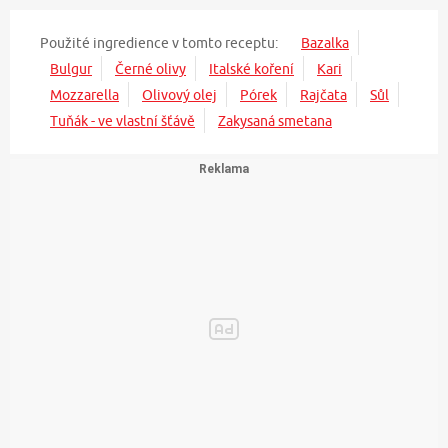
Použité ingredience v tomto receptu:
Bazalka
Bulgur
Černé olivy
Italské koření
Kari
Mozzarella
Olivový olej
Pórek
Rajčata
Sůl
Tuňák - ve vlastní šťávě
Zakysaná smetana