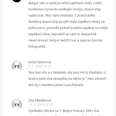
Bulgur sám o sobě je velmi zajímavé chuti, v této
kombinaci opravdu vynikající recept, doporučuji
vyzkoušet. Moc nám chutnalo. Z praktického
hlediska doporučuji použít malé zapékací misky na
jednu porci, protože pokud budete zapékat ve velké
zapékací míse, nepodaří se vám to elegantně
naservírovat, bulgur nedrží tvar a sype se (viz má
fotografie).
Ivana Samcová
5. 7. 2008 18:25
Sice bez oliv a s čedarem, ale moc mi to chutnalo. U
bratra jsem sice neuspěla, na něj to je " moc zdravé",
ale my s mamkou jsme si pochutnaly.
Zita Matejkova
30. 6. 2008 12:09
Vynikající, dávám za 1. Bulgur kupuji v DM v bio