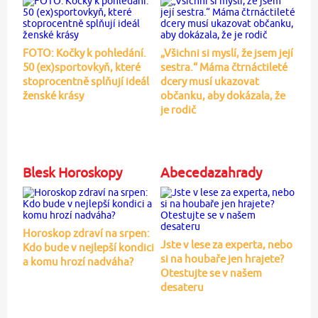
FOTO: Kočky k pohledání.
„Všichni si myslí, že jsem její
50 (ex)sportovkyň, které
sestra.“ Máma čtrnáctileté
stoprocentně splňují ideál
dcery musí ukazovat
ženské krásy
občanku, aby dokázala, že
je rodič
Blesk Horoskopy
Abecedazahrady
Horoskop zdraví na srpen:
Jste v lese za experta, nebo
Kdo bude v nejlepší kondici
si na houbaře jen hrajete?
a komu hrozí nadváha?
Otestujte se v našem
desateru