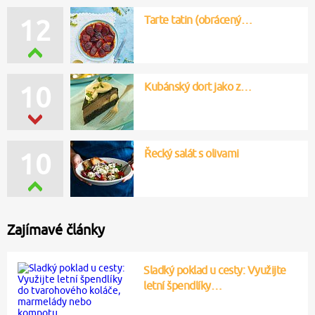
Tarte tatin (obrácený…
12
Kubánský dort jako z…
10
Řecký salát s olivami
10
Zajímavé články
Sladký poklad u cesty: Využijte
letní špendlíky…