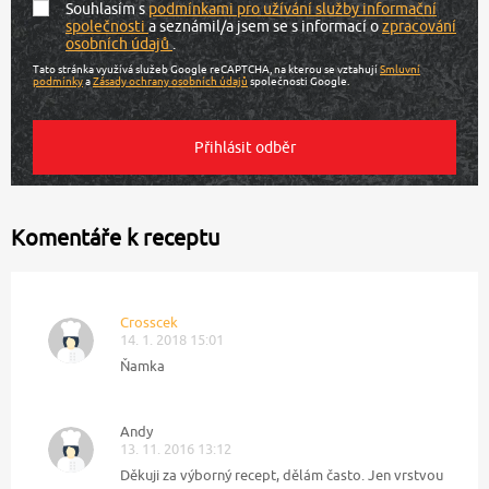
Souhlasím s
podmínkami pro užívání služby informační
společnosti
a seznámil/a jsem se s informací o
zpracování
osobních údajů
.
Tato stránka využívá služeb Google reCAPTCHA, na kterou se vztahují
Smluvní
podmínky
a
Zásady ochrany osobních údajů
společnosti Google.
Komentáře k receptu
Crosscek
14. 1. 2018 15:01
Ňamka
Andy
13. 11. 2016 13:12
Děkuji za výborný recept, dělám často. Jen vrstvou