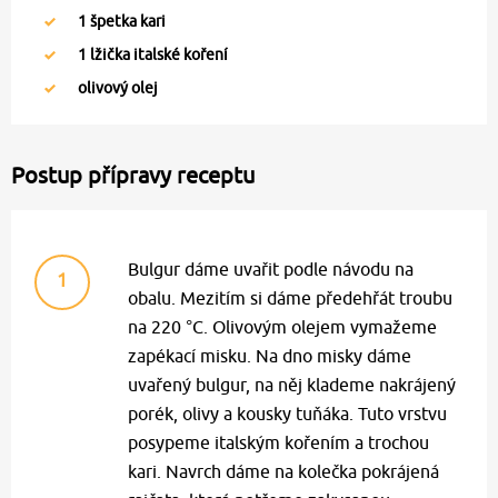
1
špetka kari
1
lžička italské koření
olivový olej
Postup přípravy receptu
Bulgur dáme uvařit podle návodu na
1
obalu. Mezitím si dáme předehřát troubu
na 220 °C. Olivovým olejem vymažeme
zapékací misku. Na dno misky dáme
uvařený bulgur, na něj klademe nakrájený
porék, olivy a kousky tuňáka. Tuto vrstvu
posypeme italským kořením a trochou
kari. Navrch dáme na kolečka pokrájená