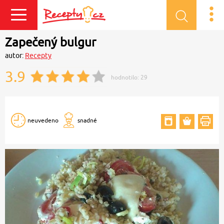
Přihlásit se
Zapečený bulgur
autor:
Recepty
3.9
hodnotilo:
29
neuvedeno
snadné