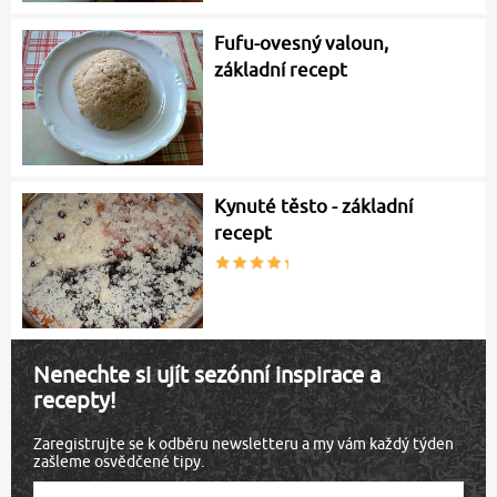
Fufu-ovesný valoun,
základní recept
Kynuté těsto - základní
recept
Nenechte si ujít sezónní inspirace a
recepty!
Zaregistrujte se k odběru newsletteru a my vám každý týden
zašleme osvědčené tipy.