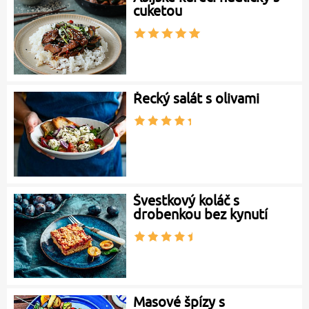
cuketou
Řecký salát s olivami
Švestkový koláč s
drobenkou bez kynutí
Masové špízy s