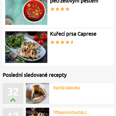
petrželovým pestem
Kuřecí prsa Caprese
Poslední sledované recepty
Rychlá bábovka
32
Tříbarevná buchta z…