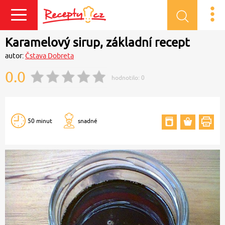
Přihlásit se
Karamelový sirup, základní recept
autor:
Čstava Dobreta
0.0
hodnotilo:
0
50 minut
snadné