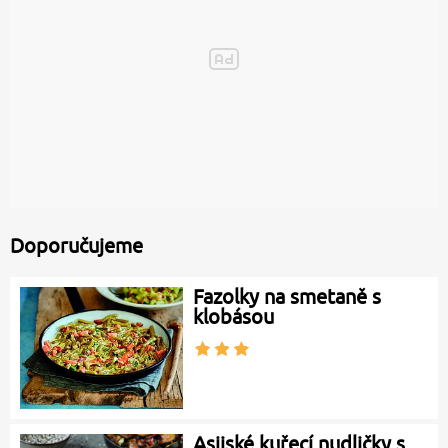
Doporučujeme
Fazolky na smetaně s
klobásou
Asijské kuřecí nudličky s