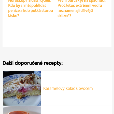
Horoskop na další týden:
První burčák je na spadnutí:
Kdo by si měl pohlídat
Proč letos extrémní vedra
peníze a kdo potká starou
neznamenají dřívější
lásku?
sklizeň?
Další doporučené recepty:
Karamelový koláč s ovocem