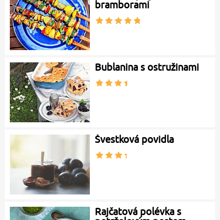
bramborami
Bublanina s ostružinami
Švestková povidla
Rajčatová polévka s