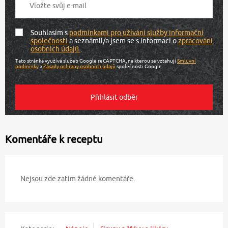
Souhlasím s
podmínkami pro užívání služby informační
společnosti
a seznámil/a jsem se s informací o
zpracování
osobních údajů
.
Tato stránka využívá služeb Google reCAPTCHA, na kterou se vztahují
Smluvní
podmínky
a
Zásady ochrany osobních údajů
společnosti Google.
Komentáře k receptu
Nejsou zde zatím žádné komentáře.