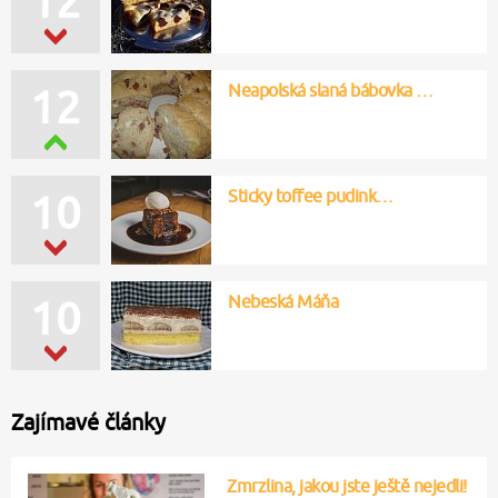
12
Neapolská slaná bábovka …
12
Sticky toffee pudink…
10
Nebeská Máňa
10
Zajímavé články
Zmrzlina, jakou jste ještě nejedli!