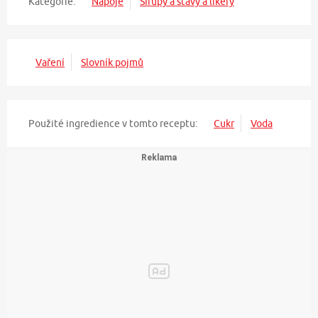
Kategorie:
Nápoje
Sirupy a šťávy a likéry
Vaření
Slovník pojmů
Použité ingredience v tomto receptu:
Cukr
Voda