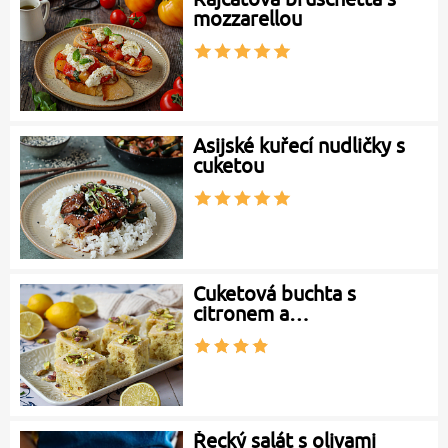
mozzarellou
Asijské kuřecí nudličky s
cuketou
Cuketová buchta s
citronem a…
Řecký salát s olivami