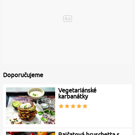
Doporučujeme
Vegetariánské
karbanátky
Rajčatová bruschetta s