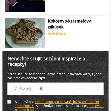
Kokosovo-karamelový
zákusek
Nenechte si ujít sezónní inspirace a
recepty!
Zaregistrujte se k odběru newsletteru a my vám každý týden
zašleme osvědčené tipy.
Souhlasím s
podmínkami pro užívání služby informační
společnosti
a seznámil/a jsem se s informací o
zpracování
osobních údajů
.