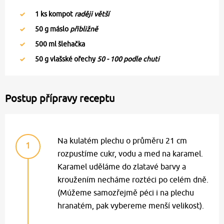
1
ks kompot
raději větší
50
g máslo
přibližně
500
ml šlehačka
50
g vlašské ořechy
50 - 100 podle chuti
Postup přípravy receptu
Na kulatém plechu o průměru 21 cm
1
rozpustíme cukr, vodu a med na karamel.
Karamel uděláme do zlatavé barvy a
kroužením necháme roztéci po celém dně.
(Múžeme samozřejmě péci i na plechu
hranatém, pak vybereme menší velikost).