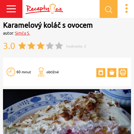
Přihlásit se
Karamelový koláč s ovocem
autor:
Simča S.
3.0
hodnotilo:
2
60 minut
obtížné