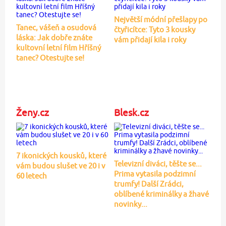
Největší módní přešlapy po
Tanec, vášeň a osudová
čtyřicítce: Tyto 3 kousky
láska: Jak dobře znáte
vám přidají kila i roky
kultovní letní film Hříšný
tanec? Otestujte se!
Ženy.cz
Blesk.cz
7 ikonických kousků, které
Televizní diváci, těšte se...
vám budou slušet ve 20 i v
Prima vytasila podzimní
60 letech
trumfy! Další Zrádci,
oblíbené kriminálky a žhavé
novinky...