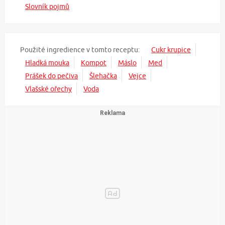
Slovník pojmů
Použité ingredience v tomto receptu:
Cukr krupice
Hladká mouka
Kompot
Máslo
Med
Prášek do pečiva
Šlehačka
Vejce
Vlašské ořechy
Voda