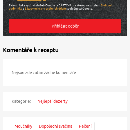
Tato stránka využívá služeb Google reCAPTCHA, na kterou se vztahují
Smluvní
podmínky
a
Zásady ochrany osobních údajů
společnosti Google.
Komentáře k receptu
Nejsou zde zatím žádné komentáře.
Kategorie:
Nejlepší dezerty
Moučníky
Dopolední svačina
Pečení