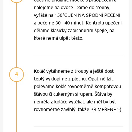
nalejeme na ovoce. Dáme do trouby,
vyřáté na 150°C JEN NA SPODNÍ PEČENÍ
a pečeme 30 - 40 minut. Kontrolu upečení
děláme klasicky zapíchnutím špejle, na
které nemá ulpět těsto.
Koláč vytáhneme z trouby a ještě dost
4
teplý vyklopíme z plechu. Opatrně lžicí
poléváme koláč rovnoměrně kompotovou
šťávou či cukerným sirupem. Šťáva by
neměla z koláče vytékat, ale měl by být
rovnoměrně zavlhlý, takže PŘIMĚŘENĚ :-).