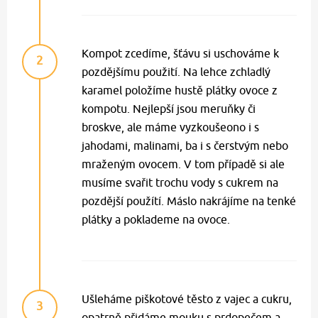
Kompot zcedíme, šťávu si uschováme k
2
pozdějšímu použití. Na lehce zchladlý
karamel položíme hustě plátky ovoce z
kompotu. Nejlepší jsou meruňky či
broskve, ale máme vyzkoušeono i s
jahodami, malinami, ba i s čerstvým nebo
mraženým ovocem. V tom případě si ale
musíme svařit trochu vody s cukrem na
pozdější použítí. Máslo nakrájíme na tenké
plátky a poklademe na ovoce.
Ušleháme piškotové těsto z vajec a cukru,
3
opatrně přidáme mouku s prdopečem a