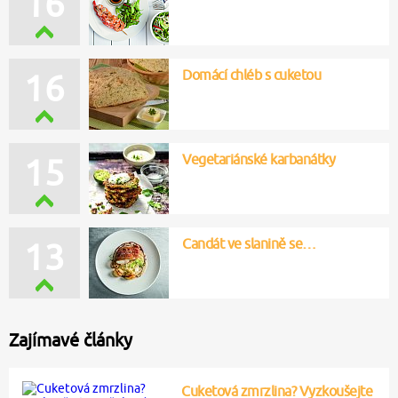
16
Domácí chléb s cuketou
16
Vegetariánské karbanátky
15
Candát ve slanině se…
13
Zajímavé články
Cuketová zmrzlina? Vyzkoušejte