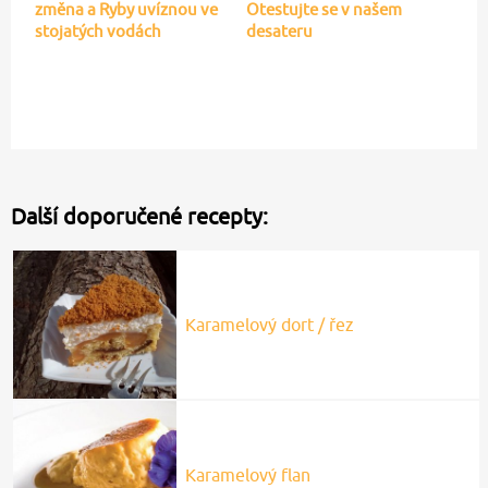
změna a Ryby uvíznou ve
Otestujte se v našem
stojatých vodách
desateru
Další doporučené recepty:
Karamelový dort / řez
Karamelový flan