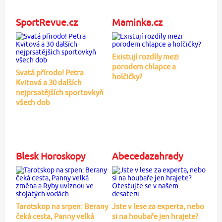
SportRevue.cz
Maminka.cz
Existují rozdíly mezi
porodem chlapce a
Svatá přírodo! Petra
holčičky?
Kvitová a 30 dalších
nejprsatějších sportovkyň
všech dob
Blesk Horoskopy
Abecedazahrady
Tarotskop na srpen: Berany
Jste v lese za experta, nebo
čeká cesta, Panny velká
si na houbaře jen hrajete?