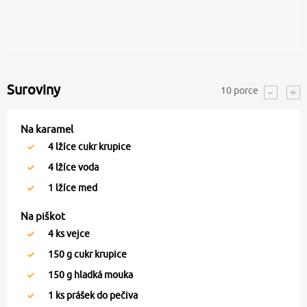
Suroviny
10
porce
Na karamel
4
lžíce cukr krupice
4
lžíce voda
1
lžíce med
Na piškot
4
ks vejce
150
g cukr krupice
150
g hladká mouka
1
ks prášek do pečiva