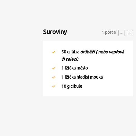
Suroviny
1
porce
50
g játra
drůběží ( nebo vepřová
či telecí)
1
lžička máslo
1
lžička hladká mouka
10
g cibule