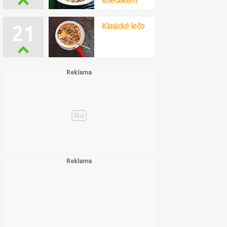
knedlíkem
Klasické lečo
21