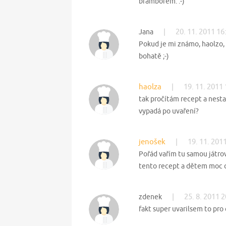
bramborem. :-)
|
20. 11. 2011 16
Jana
Pokud je mi známo, haolzo, r
bohatě ;-)
haolza
|
19. 11. 2011
tak pročítám recept a nestač
vypadá po uvaření?
jenošek
|
19. 11. 201
Pořád vařím tu samou játro
tento recept a dětem moc c
|
25. 8. 2011 
zdenek
fakt super uvarilsem to pro 