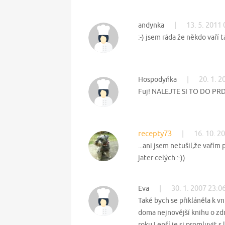
|
13. 5. 2011 
andynka
:-) jsem ráda že někdo vaří 
|
20. 1. 2
Hospodyňka
Fuj! NALEJTE SI TO DO PRD
recepty73
|
16. 10. 2
...ani jsem netušil,že vařím
jater celých :-))
|
30. 1. 2007 23:0
Eva
Také bych se přikláněla k v
doma nejnovější knihu o zdr
roku.Lepší je si promluvit s