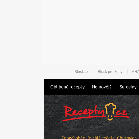
|
|
Blesk.cz
Blesk pro ženy
AHA
Oblíbené recepty
Nejnovější
Suroviny
Zdravý oběd
Rychlá večeře
Chuťovky