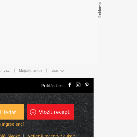
|
|
eny.cz
MojeZdraví.cz
více
Přihlásit se
Vložit recept
Hledat
 ingrediencí
hlé
Sladké
Nejlepší recepty z cukety