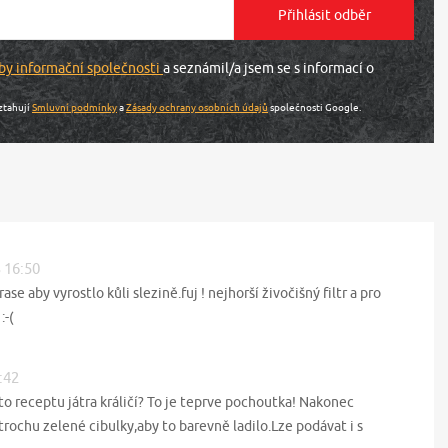
by informační společnosti
a seznámil/a jsem se s informací o
ztahují
Smluvní podmínky
a
Zásady ochrany osobních údajů
společnosti Google.
3 16:50
e aby vyrostlo kůli slezině.fuj ! nejhorší živočišný filtr a pro
:-(
:42
to receptu játra králičí? To je teprve pochoutka! Nakonec
rochu zelené cibulky,aby to barevně ladilo.Lze podávat i s