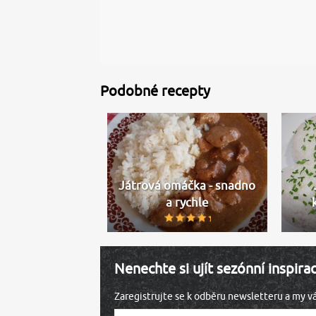
Podobné recepty
Játrová omáčka - snadno
a rychle
Nenechte si ujít sezónní inspira
Zaregistrujte se k odběru newsletteru a my 