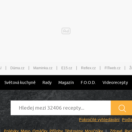
|
|
|
|
|
|
!
Dáma.cz
Maminka.cz
E15.cz
Reflex.cz
FITweb.cz
Ž
Světová kuchyně
Rady
Magazín
F.O.O.D.
Videorecepty
Pokročilé vyhledávání
Podle
Polévky
Maso
Omáčky
Přílohy
Těstoviny
Moučníky
Zdravé
Ryc