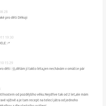
08:28
také pro děti Děkuji
011 19:30
ELE :-*
010 15:29
 pro děti :-)),dělám jí takto léta,jen nechávám v omáčce pár
6
nitřnostem od pozdějšího věku.Nejdříve tak od 2 let,ale mám
avé výživě a je tam recept na telecí játra od jednoho
 lékařkou a dle vlastního uvážení.