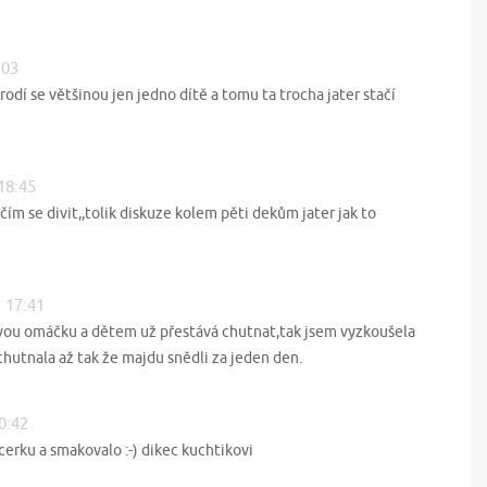
:03
odí se většinou jen jedno dítě a tomu ta trocha jater stačí
 18:45
ím se divit,,tolik diskuze kolem pěti dekům jater jak to
1 17:41
vou omáčku a dětem už přestává chutnat,tak jsem vyzkoušela
hutnala až tak že majdu snědli za jeden den.
20:42
cerku a smakovalo :-) dikec kuchtikovi