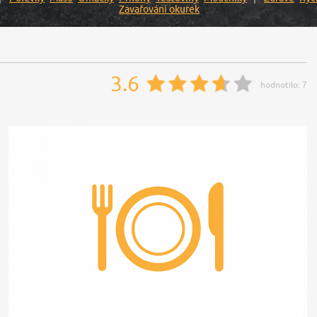
Zavařování okurek
3.6
hodnotilo:
7