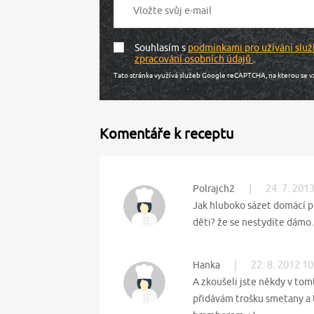
Souhlasím s
podmínkami pro užívání služ
zpracování osobních údajů
.
Tato stránka využívá služeb Google reCAPTCHA, na kterou se v
Komentáře k receptu
|
24. 7. 201
Polrajch2
Jak hluboko sázet domácí pras
děti? že se nestydíte dámo. 
|
22. 8. 2012 10
Hanka
A zkoušeli jste někdy v tom
přidávám trošku smetany a t