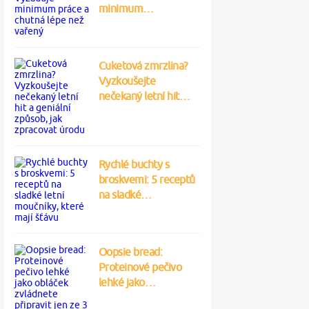
minimum…
Cuketová zmrzlina?
Vyzkoušejte
nečekaný letní hit…
Rychlé buchty s
broskvemi: 5 receptů
na sladké…
Oopsie bread:
Proteinové pečivo
lehké jako…