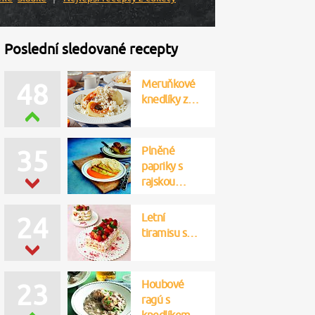
Poslední sledované recepty
Meruňkové
48
knedlíky z…
Plněné
35
papriky s
rajskou…
Letní
24
tiramisu s…
Houbové
23
ragú s