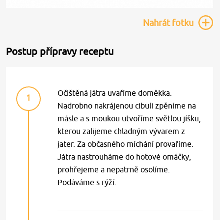
Nahrát
fotku
Postup přípravy receptu
Očištěná játra uvaříme doměkka.
1
Nadrobno nakrájenou cibuli zpěníme na
másle a s moukou utvoříme světlou jíšku,
kterou zalijeme chladným vývarem z
jater. Za občasného míchání provaříme.
Játra nastrouháme do hotové omáčky,
prohřejeme a nepatrně osolíme.
Podáváme s rýží.