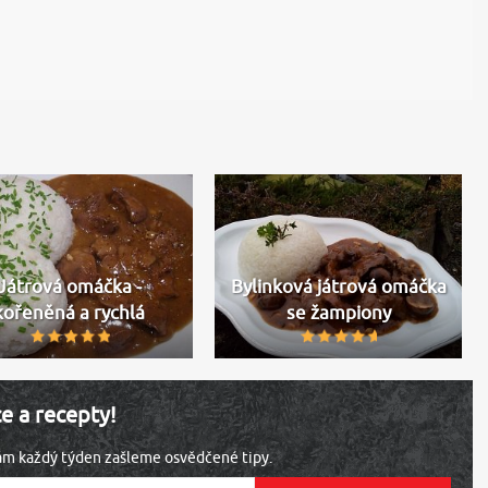
Játrová omáčka -
Bylinková játrová omáčka
kořeněná a rychlá
se žampiony
ce a recepty!
vám každý týden zašleme osvědčené tipy.