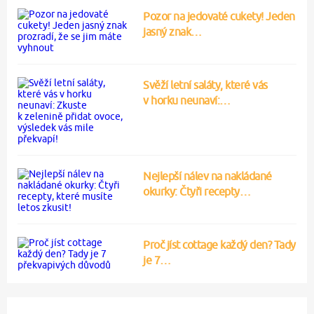
Pozor na jedovaté cukety! Jeden
jasný znak…
Svěží letní saláty, které vás
v horku neunaví:…
Nejlepší nálev na nakládané
okurky: Čtyři recepty…
Proč jíst cottage každý den? Tady
je 7…