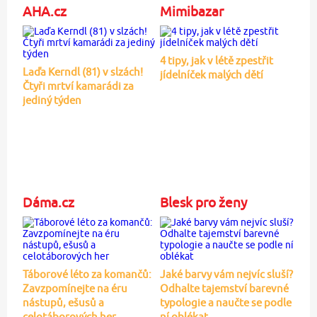
AHA.cz
Mimibazar
4 tipy, jak v létě zpestřit
Laďa Kerndl (81) v slzách!
jídelníček malých dětí
Čtyři mrtví kamarádi za
jediný týden
Dáma.cz
Blesk pro ženy
Táborové léto za komančů:
Jaké barvy vám nejvíc sluší?
Zavzpomínejte na éru
Odhalte tajemství barevné
nástupů, ešusů a
typologie a naučte se podle
celotáborových her
ní oblékat