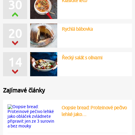
Klasické lečo
30
Rychlá bábovka
20
Řecký salát s olivami
14
Zajímavé články
Oopsie bread: Proteinové pečivo
lehké jako…