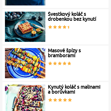
Švestkový koláč s
drobenkou bez kynutí
Masové špízy s
bramborami
Kynutý koláč s malinami
a borůvkami