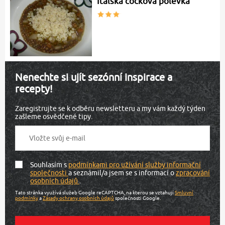
Italská čočková polévka
Nenechte si ujít sezónní inspirace a
recepty!
Zaregistrujte se k odběru newsletteru a my vám každý týden
zašleme osvědčené tipy.
Souhlasím s
podmínkami pro užívání služby informační
společnosti
a seznámil/a jsem se s informací o
zpracování
osobních údajů
.
Tato stránka využívá služeb Google reCAPTCHA, na kterou se vztahují
Smluvní
podmínky
a
Zásady ochrany osobních údajů
společnosti Google.