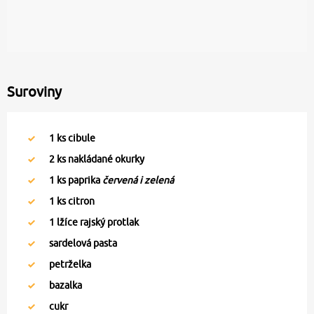
Suroviny
1
ks cibule
2
ks nakládané okurky
1
ks paprika
červená i zelená
1
ks citron
1
lžíce rajský protlak
sardelová pasta
petrželka
bazalka
cukr