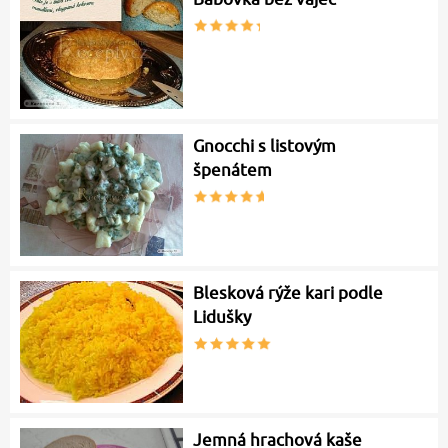
Gnocchi s listovým
špenátem
Blesková rýže kari podle
Lidušky
Jemná hrachová kaše