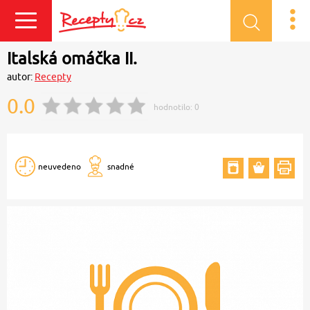
Přihlásit se
Italská omáčka II.
autor:
Recepty
0.0
hodnotilo:
0
neuvedeno
snadné