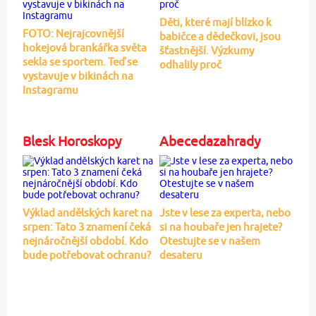
Děti, které mají blízko k
FOTO: Nejrajcovnější
babičce a dědečkovi, jsou
hokejová brankářka světa
šťastnější. Výzkumy
sekla se sportem. Teď se
odhalily proč
vystavuje v bikinách na
Instagramu
Blesk Horoskopy
Abecedazahrady
Výklad andělských karet na
Jste v lese za experta, nebo
srpen: Tato 3 znamení čeká
si na houbaře jen hrajete?
nejnáročnější období. Kdo
Otestujte se v našem
bude potřebovat ochranu?
desateru