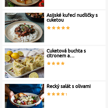
Asijské kuřecí nudličky s
cuketou
Cuketová buchta s
citronem a…
Řecký salát s olivami