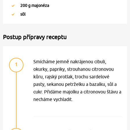
200
g majonéza
sůl
Postup přípravy receptu
Smícháme jemně nakrájenou cibuli,
1
okurky, papriky, strouhanou citronovou
kůru, rajský protlak, trochu sardelové
pasty, sekanou petrželku a bazalku, sůl a
cukr. Přidáme majolku a citronovou štávu a
necháme vychladit.