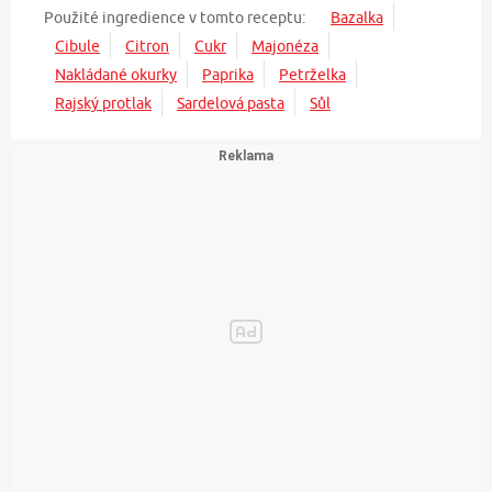
Použité ingredience v tomto receptu:
Bazalka
Cibule
Citron
Cukr
Majonéza
Nakládané okurky
Paprika
Petrželka
Rajský protlak
Sardelová pasta
Sůl