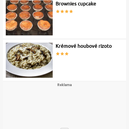
Brownies cupcake
Krémové houbové rizoto