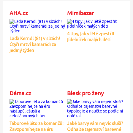
AHA.cz
Mimibazar
4 tipy, jak v létě zpestřit
Laďa Kerndl (81) v slzách!
jídelníček malých dětí
Čtyři mrtví kamarádi za
jediný týden
Dáma.cz
Blesk pro ženy
Táborové léto za komančů:
Jaké barvy vám nejvíc sluší?
Zavzpomínejte na éru
Odhalte tajemství barevné