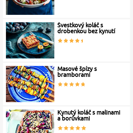
Švestkový koláč s
drobenkou bez kynutí
Masové špízy s
bramborami
Kynutý koláč s malinami
a borůvkami