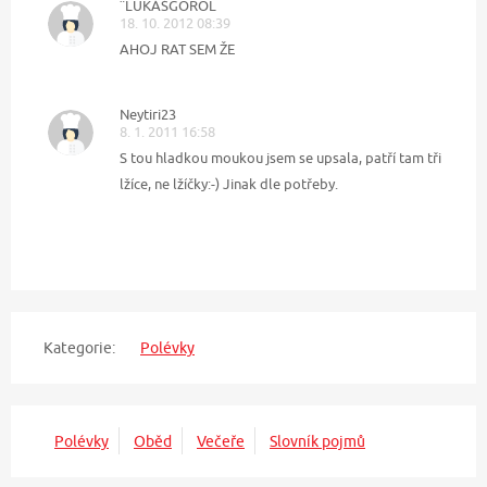
¨LUKÁŠGOROL
18. 10. 2012 08:39
AHOJ RAT SEM ŽE
Neytiri23
8. 1. 2011 16:58
S tou hladkou moukou jsem se upsala, patří tam tři
lžíce, ne lžíčky:-) Jinak dle potřeby.
Kategorie:
Polévky
Polévky
Oběd
Večeře
Slovník pojmů