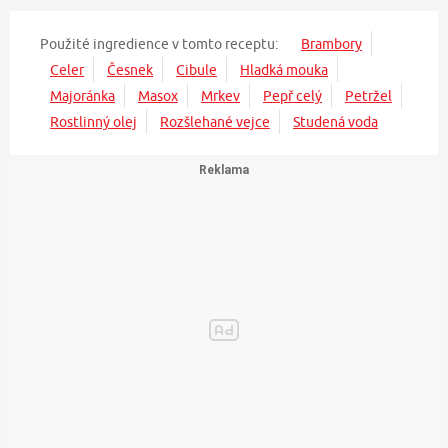
Použité ingredience v tomto receptu:
Brambory
Celer
Česnek
Cibule
Hladká mouka
Majoránka
Masox
Mrkev
Pepř celý
Petržel
Rostlinný olej
Rozšlehané vejce
Studená voda