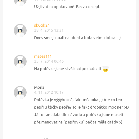
Už ji vařím opakovaně. Bezva recept.
skucik24
28. 4. 2015 13:31
Dnes sme ju mali na obed a bola veľmi dobra. :-)
mates111
25. 7. 2014 06:46
Na polévce jsme si všichni pochutnali
Móňa
4. 11. 2012 10:17
Polévka je výýýborná, fakt mňamka ;-) Ale co ten
pepř? 3 lžičky pepře? To je fakt drobátko moc ne? :-D
Já to tam dala dle návodu a polévku jsme museli
přejmenovat na "pepřovku" páč ta měla grády :-)