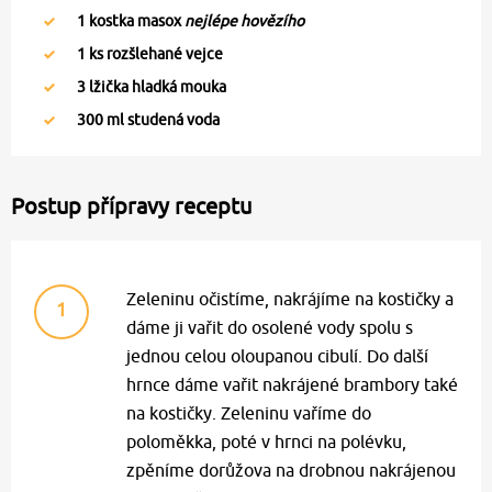
1
kostka masox
nejlépe hovězího
1
ks rozšlehané vejce
3
lžička hladká mouka
300
ml studená voda
Postup přípravy receptu
Zeleninu očistíme, nakrájíme na kostičky a
1
dáme ji vařit do osolené vody spolu s
jednou celou oloupanou cibulí. Do další
hrnce dáme vařit nakrájené brambory také
na kostičky. Zeleninu vaříme do
poloměkka, poté v hrnci na polévku,
zpěníme dorůžova na drobnou nakrájenou