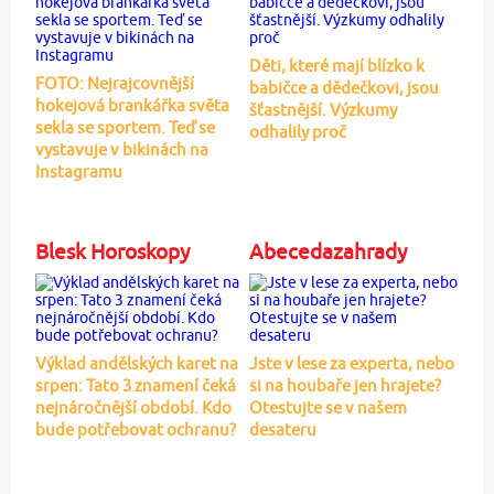
Děti, které mají blízko k
FOTO: Nejrajcovnější
babičce a dědečkovi, jsou
hokejová brankářka světa
šťastnější. Výzkumy
sekla se sportem. Teď se
odhalily proč
vystavuje v bikinách na
Instagramu
Blesk Horoskopy
Abecedazahrady
Výklad andělských karet na
Jste v lese za experta, nebo
srpen: Tato 3 znamení čeká
si na houbaře jen hrajete?
nejnáročnější období. Kdo
Otestujte se v našem
bude potřebovat ochranu?
desateru