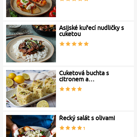
Asijské kuřecí nudličky s
cuketou
Cuketová buchta s
citronem a…
Řecký salát s olivami