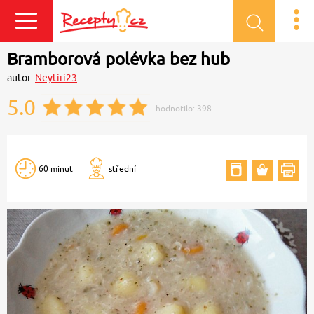
Přihlásit se
Bramborová polévka bez hub
autor:
Neytiri23
5.0
hodnotilo:
398
60 minut
střední