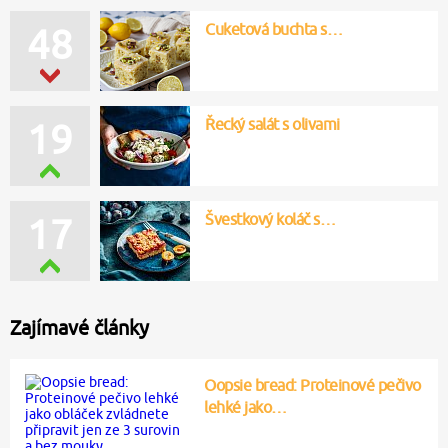
Cuketová buchta s…
48
Řecký salát s olivami
19
Švestkový koláč s…
17
Zajímavé články
Oopsie bread: Proteinové pečivo
lehké jako…