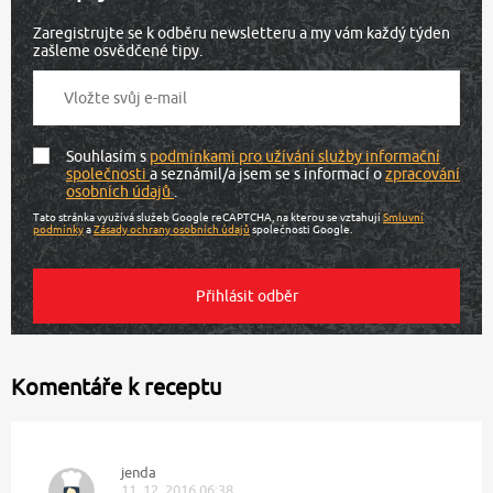
Zaregistrujte se k odběru newsletteru a my vám každý týden
zašleme osvědčené tipy.
Souhlasím s
podmínkami pro užívání služby informační
společnosti
a seznámil/a jsem se s informací o
zpracování
osobních údajů
.
Tato stránka využívá služeb Google reCAPTCHA, na kterou se vztahují
Smluvní
podmínky
a
Zásady ochrany osobních údajů
společnosti Google.
Komentáře k receptu
jenda
11. 12. 2016 06:38