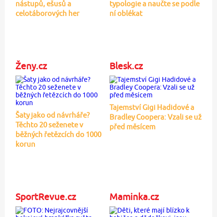
nástupů, ešusů a
typologie a naučte se podle
celotáborových her
ní oblékat
Ženy.cz
Blesk.cz
Tajemství Gigi Hadidové a
Šaty jako od návrháře?
Bradley Coopera: Vzali se už
Těchto 20 seženete v
před měsícem
běžných řetězcích do 1000
korun
SportRevue.cz
Maminka.cz