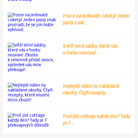
Pozor na jedovaté cukety! Jeden
jasný znak…
Svěží letní saláty, které vás
v horku neunaví:…
Nejlepší nálev na nakládané
okurky: Čtyři recepty…
Proč jíst cottage každý den? Tady
je 7…