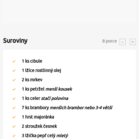
Suroviny
8
porce
1
ks cibule
1
lžíce rostlinný olej
2
ks mrkev
1
ks petržel
menší kousek
1
ks celer
stačí polovina
7
ks brambory
menších brambor nebo 3-4 větší
1
hrst majoránka
2
stroužek česnek
3
lžička pepř celý
mletý