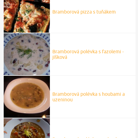
Bramborová pizza s tuňákem
Bramborová polévka s fazolemi -
jíšková
Bramborová polévka s houbami a
uzeninou