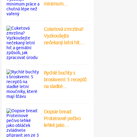
minimum…
Cuketová zmrzlina?
Vyzkoušejte
nečekaný letní hit…
Rychlé buchty s
broskvemi: 5 receptů
na sladké…
Oopsie bread:
Proteinové pečivo
lehké jako…