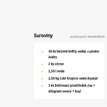
Suroviny
počet porcí:
neuvedeno
30
ks bezové květy
velké, v plném
květu
2
ks citron
2,50
l voda
2,50
kg cukr krupice
nebo krystal
3
ks želírovací prostředek
(na 1
kilogram ovoce 1 kus)