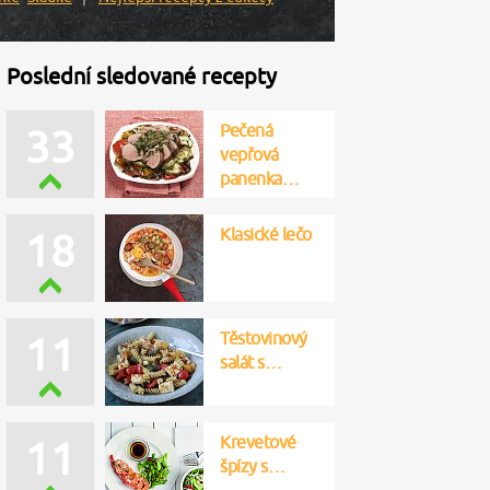
Poslední sledované recepty
Pečená
33
vepřová
panenka…
Klasické lečo
18
Těstovinový
11
salát s…
Krevetové
11
špízy s…