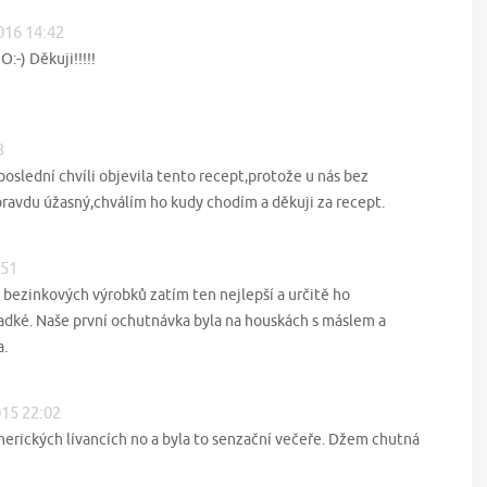
2016 14:42
O:-) Děkuji!!!!!
3
poslední chvíli objevila tento recept,protože u nás bez
avdu úžasný,chválím ho kudy chodím a děkuji za recept.
:51
h bezinkových výrobků zatím ten nejlepší a určitě ho
ladké. Naše první ochutnávka byla na houskách s máslem a
a.
015 22:02
merických lívancích no a byla to senzační večeře. Džem chutná