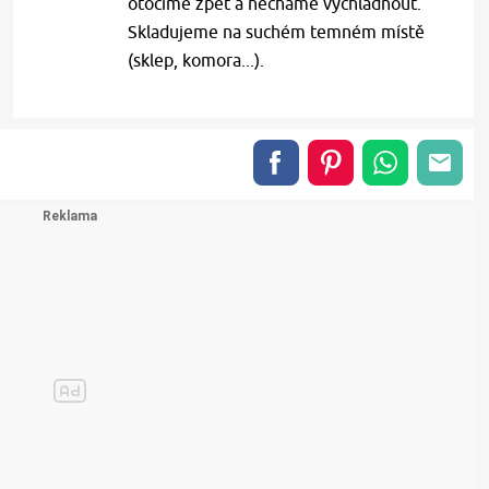
otočíme zpět a necháme vychladnout.
Skladujeme na suchém temném místě
(sklep, komora...).