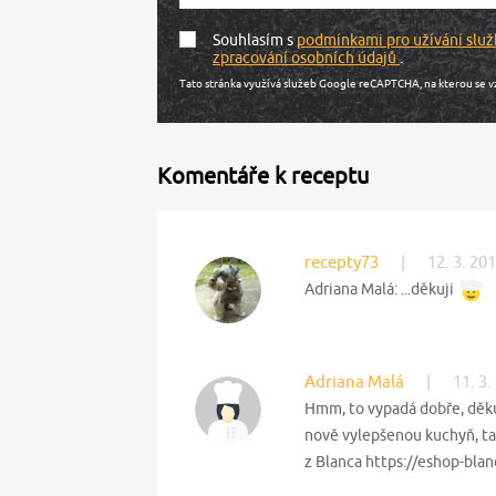
Souhlasím s
podmínkami pro užívání služ
zpracování osobních údajů
.
Tato stránka využívá služeb Google reCAPTCHA, na kterou se v
Komentáře k receptu
recepty73
|
12. 3. 20
Adriana Malá: ...děkuji
Adriana Malá
|
11. 3.
Hmm, to vypadá dobře, děku
nově vylepšenou kuchyň, tak
z Blanca https://eshop-blan