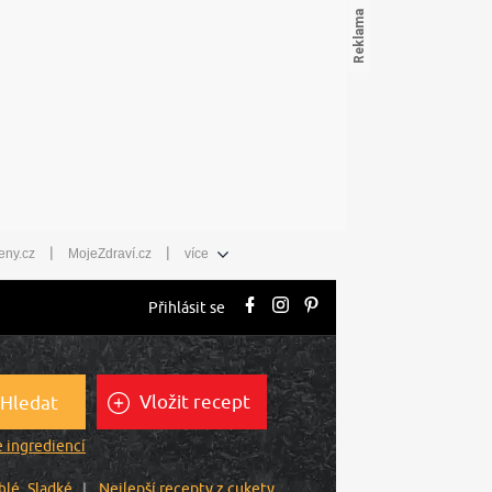
|
|
eny.cz
MojeZdraví.cz
více
Přihlásit se
Vložit recept
Hledat
 ingrediencí
hlé
Sladké
Nejlepší recepty z cukety