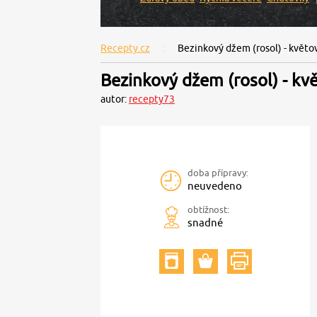
Recepty.cz
Bezinkový džem (rosol) - květo
Bezinkový džem (rosol) - kv
autor:
recepty73
doba přípravy:
neuvedeno
obtížnost:
snadné