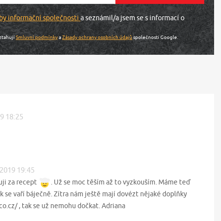
by informační společnosti
a seznámil/a jsem se s informací o
ztahují
Smluvní podmínky
a
Zásady ochrany osobních údajů
společnosti Google.
19 18:25
 2019 19:45
ji za recept
. Už se moc těším až to vyzkouším. Máme teď
 se vaří báječně. Zítra nám ještě mají dovézt nějaké doplňky
co.cz/ , tak se už nemohu dočkat. Adriana