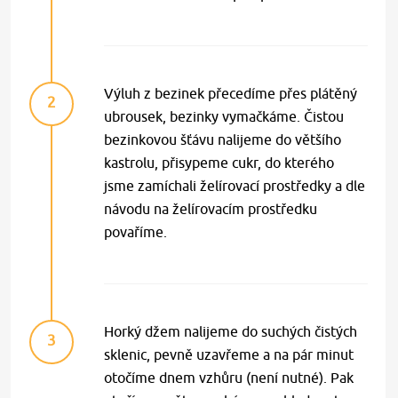
Výluh z bezinek přecedíme přes plátěný
2
ubrousek, bezinky vymačkáme. Čistou
bezinkovou šťávu nalijeme do většího
kastrolu, přisypeme cukr, do kterého
jsme zamíchali želírovací prostředky a dle
návodu na želírovacím prostředku
povaříme.
Horký džem nalijeme do suchých čistých
3
sklenic, pevně uzavřeme a na pár minut
otočíme dnem vzhůru (není nutné). Pak