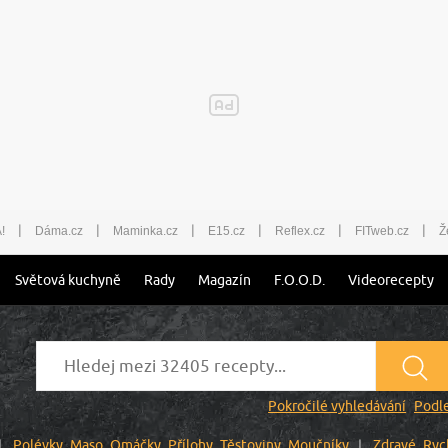
|
|
|
|
|
|
!
Dáma.cz
Maminka.cz
E15.cz
Reflex.cz
FITweb.cz
Ž
Světová kuchyně
Rady
Magazín
F.O.O.D.
Videorecepty
Pokročilé vyhledávání
Podle
Polévky
Maso
Omáčky
Přílohy
Těstoviny
Moučníky
Zdravé
Ryc