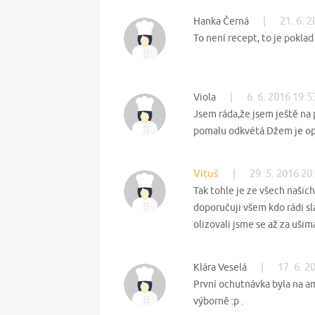
|
21. 6. 
Hanka Černá
To není recept, to je poklad 
|
6. 6. 2016 19:5
Viola
Jsem ráda,že jsem ještě na 
pomalu odkvétá.Džem je opr
Vituš
|
29. 5. 2016 20
Tak tohle je ze všech našic
doporučuji všem kdo rádi s
olizovali jsme se až za ušim
|
17. 6. 2
Klára Veselá
První ochutnávka byla na a
výborně :p .