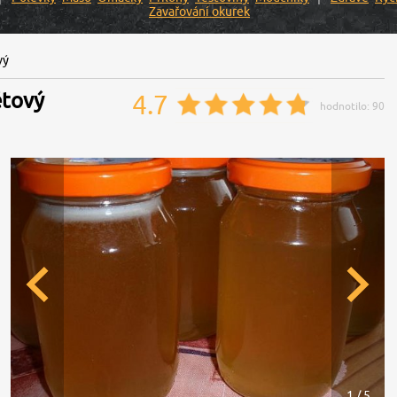
Zavařování okurek
vý
ětový
4.7
hodnotilo:
90
1 / 5