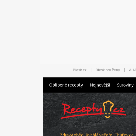
|
|
Blesk.cz
Blesk pro ženy
AHA
Oblíbené recepty
Nejnovější
Suroviny
Zdravý oběd
Rychlá večeře
Chuťovky