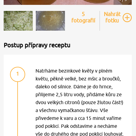
5
Nahrát
fotografií
fotku
Postup přípravy receptu
Natrháme bezinkové květy v plném
1
květu, pěkně velké, bez mšic a broučků,
daleko od silnice. Dáme je do hrnce,
přilijeme 2,5 litru vody, přidáme kůru ze
dvou velkých citronů (pouze žlutou část!)
a všechnu vymačkanou šťávu. Vše
přivedeme k varu a cca 15 minut vaříme
pod poklicí. Pak odstavíme a necháme
vše do druhého dne pod poklicí louhovat.