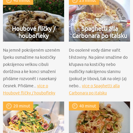
40 minut
25 minut
Houbové flíčky /
Spaghetti alla
houbofleky
Carbonara po italsku
Na jemně pokrájeném uzeném
Do osolené vody dáme vařit
špeku osmažíme na kostičky
těstoviny. Na pánvi smažíme do
pokrájenou velkou cibuli
křupava na kostičky nebo
dorůžova a ke konci smažení
nudličky nakrájenou slaninu
přidáme rozvonět i nasekaný
(pokud je libová, tak na oleji (a)
česnek. Přidáme...
více o
nebo...
více o Spaghetti alla
Houbové flíčky / houbofleky
Carbonara po italsku
20 minut
40 minut