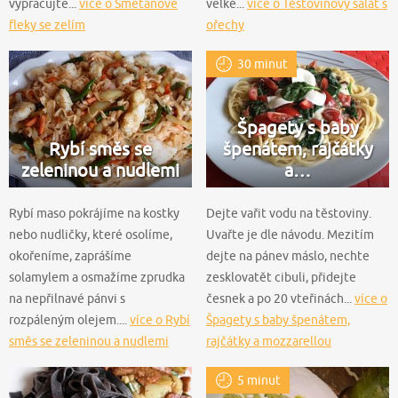
vypracujte...
více o Smetanové
velké...
více o Těstovinový salát s
fleky se zelím
ořechy
30 minut
Špagety s baby
Rybí směs se
špenátem, rajčátky
zeleninou a nudlemi
a…
Rybí maso pokrájíme na kostky
Dejte vařit vodu na těstoviny.
nebo nudličky, které osolíme,
Uvařte je dle návodu. Mezitím
okořeníme, zaprášíme
dejte na pánev máslo, nechte
solamylem a osmažíme zprudka
zesklovatět cibuli, přidejte
na nepřilnavé pánvi s
česnek a po 20 vteřinách...
více o
rozpáleným olejem....
více o Rybí
Špagety s baby špenátem,
směs se zeleninou a nudlemi
rajčátky a mozzarellou
5 minut