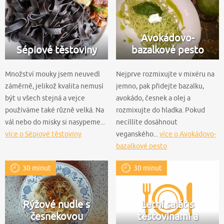
Avokádovo-
Sépiové těstoviny
bazalkové pesto
Množství mouky jsem neuvedl
Nejprve rozmixujte v mixéru na
záměrně, jelikož kvalita nemusí
jemno, pak přidejte bazalku,
být u všech stejná a vejce
avokádo, česnek a olej a
používáme také různě velká. Na
rozmixujte do hladka. Pokud
vál nebo do misky si nasypeme...
necíllíte dosáhnout
více o Sépiové těstoviny
veganského...
více o Avokádovo-
bazalkové pesto
30 minut
30 minut
Rýžové nudle s
Letní salát s
česnekovou
těstovinami a