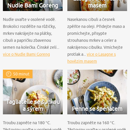
Nudle Bami Goreng
masem
Nudle uvařte v osolené vodě.
Nasekanou cibuli a česnek
Brokolici rozdělte na růžičky,
zpěňte na oleji. Přidejte maso a
mrkev nakrájejte na plátky,
promíchejte, přisypte
cibuli a papričku zbavenou
strouhanou mrkev a celer a
semen na kolečka. Čínské zelí...
nakrájenou cibulku. Vmíchejte
více o Nudle Bami Goreng
protlak a...
více o Lasagne s
hovězím masem
50 minut
Tagliatelle se šunkou
a sýrem
Penne se špenátem
Troubu zapněte na 180 °C.
Troubu zapněte na 160 °C.
Těstoviny uvařte v osolené vodě
Těstoviny uvařte v osolené vodě