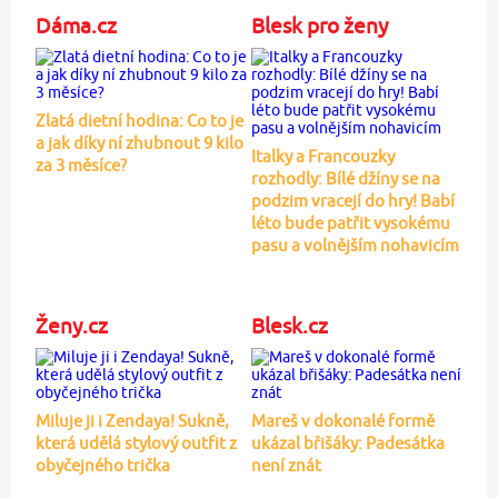
Dáma.cz
Blesk pro ženy
Zlatá dietní hodina: Co to je
a jak díky ní zhubnout 9 kilo
Italky a Francouzky
za 3 měsíce?
rozhodly: Bílé džíny se na
podzim vracejí do hry! Babí
léto bude patřit vysokému
pasu a volnějším nohavicím
Ženy.cz
Blesk.cz
Miluje ji i Zendaya! Sukně,
Mareš v dokonalé formě
která udělá stylový outfit z
ukázal břišáky: Padesátka
obyčejného trička
není znát