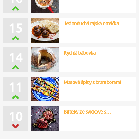
Jednoduchá rajská omáčka
15
Rychlá bábovka
14
Masové špízy s bramborami
11
Bifteky ze svíčkové s…
10