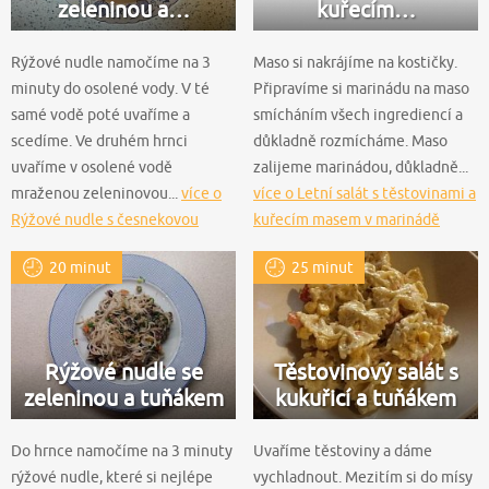
zeleninou a…
kuřecím…
Rýžové nudle namočíme na 3
Maso si nakrájíme na kostičky.
minuty do osolené vody. V té
Připravíme si marinádu na maso
samé vodě poté uvaříme a
smícháním všech ingrediencí a
scedíme. Ve druhém hrnci
důkladně rozmícháme. Maso
uvaříme v osolené vodě
zalijeme marinádou, důkladně...
mraženou zeleninovou...
více o
více o Letní salát s těstovinami a
Rýžové nudle s česnekovou
kuřecím masem v marinádě
zeleninou a tuňákem
20 minut
25 minut
Rýžové nudle se
Těstovinový salát s
zeleninou a tuňákem
kukuřicí a tuňákem
Do hrnce namočíme na 3 minuty
Uvaříme těstoviny a dáme
rýžové nudle, které si nejlépe
vychladnout. Mezitím si do mísy