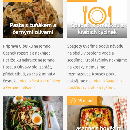
Pasta s tuňákem a
Špageti s omáčkou z
černými olivami
krabích tyčinek
Příprava Cibulku na jemno
Špagety uvaříme podle návodu
Česnek rozdrtit a nakrájet
na obalu v osolené vodě a
Petrželku nakrájet na jemno
scedíme. Krabí tyčinky nakrájíme
Postup Olivový olej zahřát,
na kostky, nemusíme
přidat cibuli, za cca 2 minuty
rozmrazovat. Kousek pórku
česnek,...
více o Pasta s tuňákem
nakrájíme na...
více o Špageti s
a černými olivami
omáčkou z krabích tyčinek
95 minut
Lasagne s hovězím