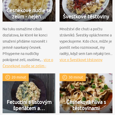
Česnekové nudle se
zelím - nejen…
Švestkové těstoviny
Na tuku osmažíme cibuli
Množství dle chuti a počtu
dozlatova, ke které ke konci
strávníků. Švestky opláchneme a
smažení přidáme rozvonět i
vypeckujeme. Kdo chce, může je
jemně nasekaný česnek.
pomlít nebo rozmixovat, my
Přisypeme na nudličky
raději, když sem tam nějaký ten...
pokrájené zelí, osolíme,...
více o
více o Švestkové těstoviny
Česnekové nudle se zelím -
nejen příloha
20 minut
30 minut
Fetuccini s listovým
Česneková hlíva s
špenátem a…
těstovinami