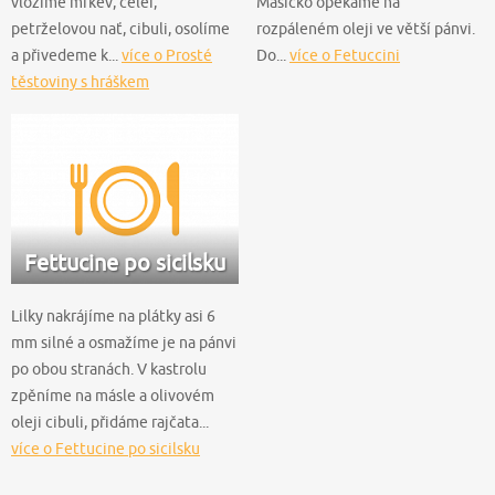
vložíme mrkev, celer,
Masíčko opékáme na
petrželovou nať, cibuli, osolíme
rozpáleném oleji ve větší pánvi.
a přivedeme k...
více o Prosté
Do...
více o Fetuccini
těstoviny s hráškem
Fettucine po sicilsku
Lilky nakrájíme na plátky asi 6
mm silné a osmažíme je na pánvi
po obou stranách. V kastrolu
zpěníme na másle a olivovém
oleji cibuli, přidáme rajčata...
více o Fettucine po sicilsku