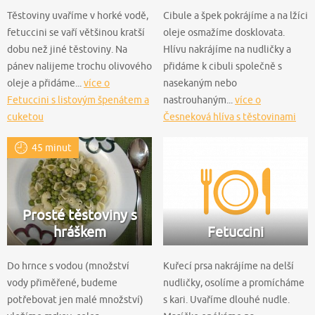
Těstoviny uvaříme v horké vodě,
Cibule a špek pokrájíme a na lžíci
fetuccini se vaří většinou kratší
oleje osmažíme dosklovata.
dobu než jiné těstoviny. Na
Hlívu nakrájíme na nudličky a
pánev nalijeme trochu olivového
přidáme k cibuli společně s
oleje a přidáme...
více o
nasekaným nebo
Fetuccini s listovým špenátem a
nastrouhaným...
více o
cuketou
Česneková hlíva s těstovinami
45 minut
Prosté těstoviny s
hráškem
Fetuccini
Do hrnce s vodou (množství
Kuřecí prsa nakrájíme na delší
vody přiměřené, budeme
nudličky, osolíme a promícháme
potřebovat jen malé množství)
s kari. Uvaříme dlouhé nudle.