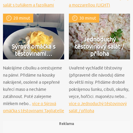
salát s tuňákem a fazolkami
a mozzarellou (LIGHT)
20 minut
30 minut
Jednoduchý
Sýrová omáčka s
těstovinový salát /
těstovinami…
příloha
Nakrájíme cibulku a orestujeme
Uvařené vychladlé těstoviny
na pánvi. Přidáme na kousky
(připravené dle návodu) dáme
nakrájené, osolené a opepřené
do větší mísy. Přidáme drobně
kuřecí maso a necháme
pokrájenou šunku, cibuli, okurky,
zatáhnout. Poté zalejeme
vejce, hořčici. majonézu nebo...
mlékem nebo...
více o Sýrová
více o Jednoduchý těstovinový
omáčka s těstovinami Tagliatelle
salát / příloha