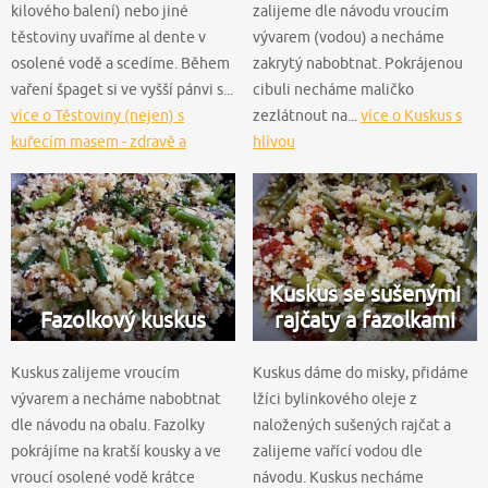
kilového balení) nebo jiné
zalijeme dle návodu vroucím
těstoviny uvaříme al dente v
vývarem (vodou) a necháme
osolené vodě a scedíme. Během
zakrytý nabobtnat. Pokrájenou
vaření špaget si ve vyšší pánvi s...
cibuli necháme maličko
více o Těstoviny (nejen) s
zezlátnout na...
více o Kuskus s
kuřecím masem - zdravě a
hlívou
chutně
Kuskus se sušenými
Fazolkový kuskus
rajčaty a fazolkami
Kuskus zalijeme vroucím
Kuskus dáme do misky, přidáme
vývarem a necháme nabobtnat
lžíci bylinkového oleje z
dle návodu na obalu. Fazolky
naložených sušených rajčat a
pokrájíme na kratší kousky a ve
zalijeme vařící vodou dle
vroucí osolené vodě krátce
návodu. Kuskus necháme