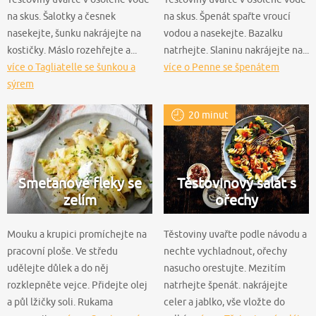
na skus. Šalotky a česnek
na skus. Špenát spařte vroucí
nasekejte, šunku nakrájejte na
vodou a nasekejte. Bazalku
kostičky. Máslo rozehřejte a...
natrhejte. Slaninu nakrájejte na...
více o Tagliatelle se šunkou a
více o Penne se špenátem
sýrem
20 minut
Smetanové fleky se
Těstovinový salát s
zelím
ořechy
Mouku a krupici promíchejte na
Těstoviny uvařte podle návodu a
pracovní ploše. Ve středu
nechte vychladnout, ořechy
udělejte důlek a do něj
nasucho orestujte. Mezitím
rozklepněte vejce. Přidejte olej
natrhejte špenát. nakrájejte
a půl lžičky soli. Rukama
celer a jablko, vše vložte do