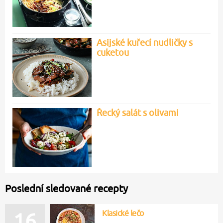
Asijské kuřecí nudličky s
cuketou
Řecký salát s olivami
Poslední sledované recepty
Klasické lečo
16