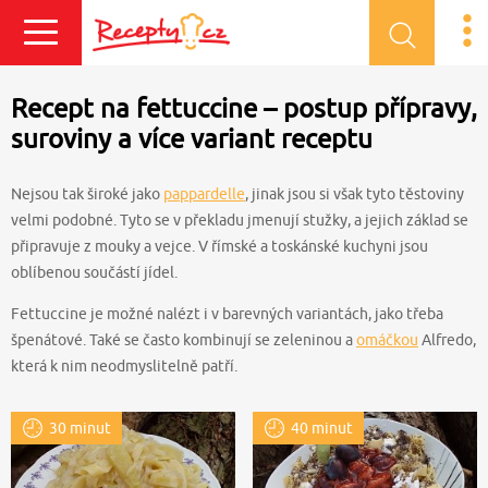
Přihlásit se
Recept na fettuccine – postup přípravy,
suroviny a více variant receptu
Nejsou tak široké jako
pappardelle
, jinak jsou si však tyto těstoviny
velmi podobné. Tyto se v překladu jmenují stužky, a jejich základ se
připravuje z mouky a vejce. V římské a toskánské kuchyni jsou
oblíbenou součástí jídel.
Fettuccine je možné nalézt i v barevných variantách, jako třeba
špenátové. Také se často kombinují se zeleninou a
omáčkou
Alfredo,
která k nim neodmyslitelně patří.
30 minut
40 minut