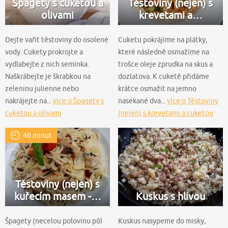
Špagety s cuketou a
Těstoviny (nejen) s
olivami
krevetami a…
Dejte vařit těstoviny do osolené
Cuketu pokrájíme na plátky,
vody. Cukety prokrojte a
které následně osmažíme na
vydlabejte z nich semínka.
trošce oleje zprudka na skus a
Naškrábejte je škrabkou na
dozlatova. K cuketě přidáme
zeleninu julienne nebo
krátce osmažit na jemno
nakrájejte na...
více o Špagety s
nasekané dva...
více o Těstoviny
cuketou a olivami
(nejen) s krevetami a cuketou
40 minut
Těstoviny (nejen) s
kuřecím masem -…
Kuskus s hlívou
Špagety (necelou polovinu půl
Kuskus nasypeme do misky,