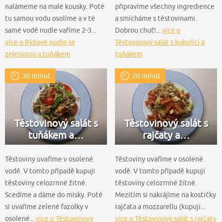
nalámeme na malé kousky. Poté
připravíme všechny ingredience
tu samou vodu osolíme a v té
a smícháme s těstovinami.
samé vodě nudle vaříme 2-3...
Dobrou chuť!...
více o
více o Rýžové nudle se
Těstovinový salát s kukuřicí a
zeleninou a tuňákem
tuňákem
30 minut
20 minut
Těstovinový salát s
Těstovinový salát s
tuňákem a…
rajčaty a…
Těstoviny uvaříme v osolené
Těstoviny uvaříme v osolené
vodě. V tomto případě kupuji
vodě. V tomto případě kupuji
těstoviny celozrnné žitné.
těstoviny celozrnné žitné.
Scedíme a dáme do misky. Poté
Mezitím si nakrájíme na kostičky
si uvaříme zelené fazolky v
rajčata a mozzarellu (kupuji...
osolené...
více o Těstovinový
více o Těstovinový salát s rajčaty