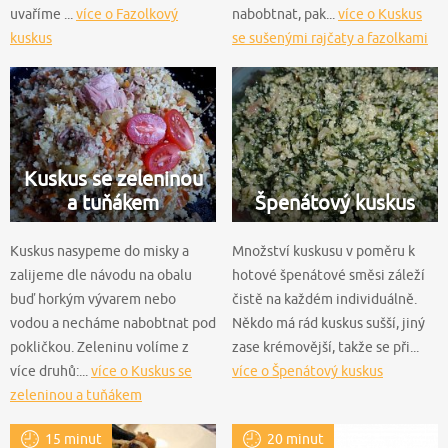
uvaříme ...
více o Fazolkový
nabobtnat, pak...
více o Kuskus
kuskus
se sušenými rajčaty a fazolkami
Kuskus se zeleninou
a tuňákem
Špenátový kuskus
Kuskus nasypeme do misky a
Množství kuskusu v poměru k
zalijeme dle návodu na obalu
hotové špenátové směsi záleží
buď horkým vývarem nebo
čistě na každém individuálně.
vodou a necháme nabobtnat pod
Někdo má rád kuskus sušší, jiný
pokličkou. Zeleninu volíme z
zase krémovější, takže se při...
více druhů:...
více o Kuskus se
více o Špenátový kuskus
zeleninou a tuňákem
15 minut
20 minut