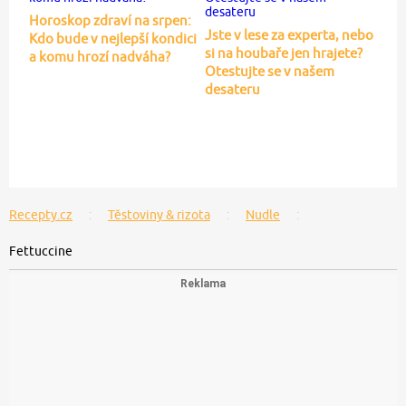
Horoskop zdraví na srpen:
Jste v lese za experta, nebo
Kdo bude v nejlepší kondici
si na houbaře jen hrajete?
a komu hrozí nadváha?
Otestujte se v našem
desateru
Recepty.cz
Těstoviny & rizota
Nudle
Fettuccine