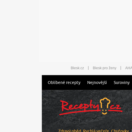
|
|
Blesk.cz
Blesk pro ženy
AHA
Oblíbené recepty
Nejnovější
Suroviny
Zdravý oběd
Rychlá večeře
Chuťovky