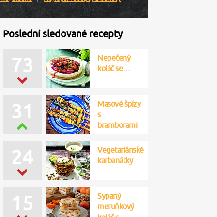
Poslední sledované recepty
Nepečený
73
koláč se…
Masové špízy
31
s
bramborami
Vegetariánské
24
karbanátky
Sypaný
15
meruňkový