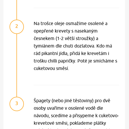
Na trošce oleje osmažíme osolené a
2
opepřené krevety s nasekaným
česnekem (1-2 větší stroužky) a
tymiánem dle chuti dozlatova. Kdo má
rád pikantní jídla, přidá ke krevetám i
trošku chilli papričky. Poté je smícháme s
cuketovou směsí.
Špagety (nebo jiné těstoviny) pro dvě
3
osoby uvaříme v osolené vodě dle
návodu, scedíme a přisypeme k cuketovo-
krevetové směsi, poklademe plátky