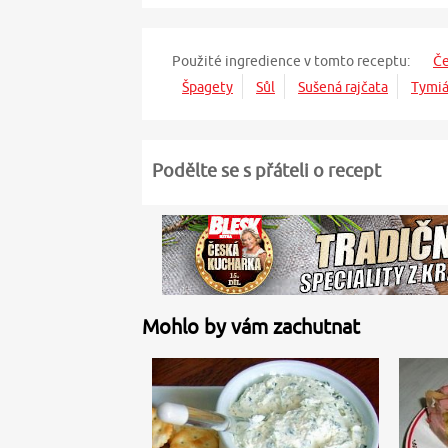
Použité ingredience v tomto receptu:
Č
Špagety
Sůl
Sušená rajčata
Tymi
Podělte se s přáteli o recept
Mohlo by vám zachutnat