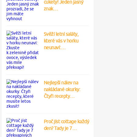
cukety! Jeden jasný
znak…
Svěží letní saláty,
které vás v horku
neunaví:…
Nejlepší nálev na
nakládané okurky:
Čtyři recepty…
Proč jíst cottage každý
den? Tady je 7…