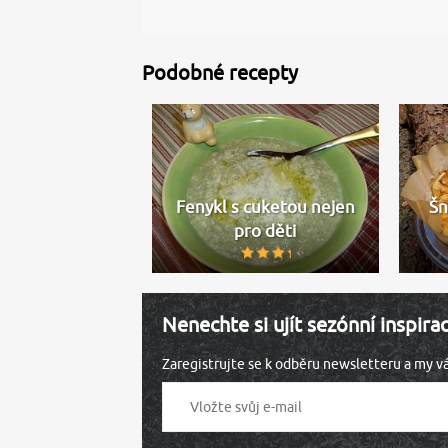
Podobné recepty
Fenykl s cuketou nejen
Šn
pro děti
Nenechte si ujít sezónní inspira
Zaregistrujte se k odběru newsletteru a my 