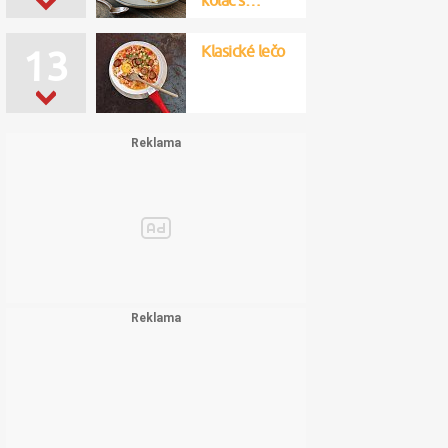
koláč s…
Klasické lečo
13