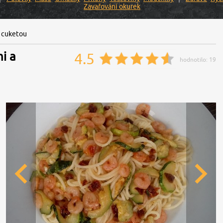
Zavařování okurek
a cuketou
i a
4.5
hodnotilo:
19