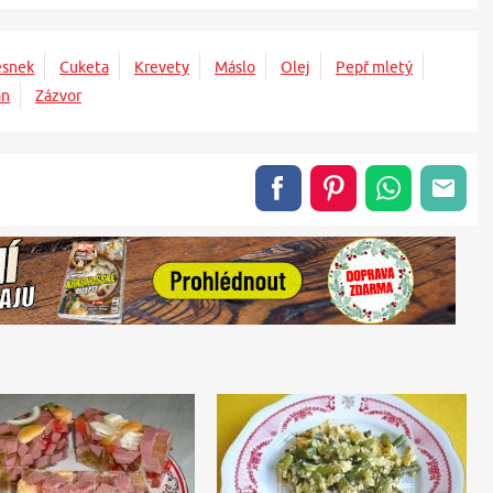
esnek
Cuketa
Krevety
Máslo
Olej
Pepř mletý
án
Zázvor