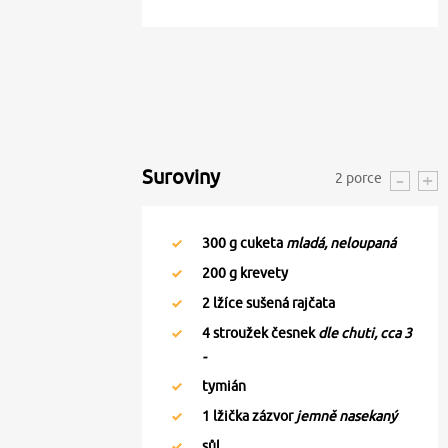
Suroviny
2
porce
300
g cuketa
mladá, neloupaná
200
g krevety
2
lžíce sušená rajčata
4
stroužek česnek
dle chuti, cca 3
-
tymián
1
lžička zázvor
jemně nasekaný
sůl