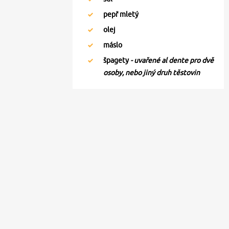
pepř mletý
olej
máslo
špagety
- uvařené al dente pro dvě
osoby, nebo jiný druh těstovin