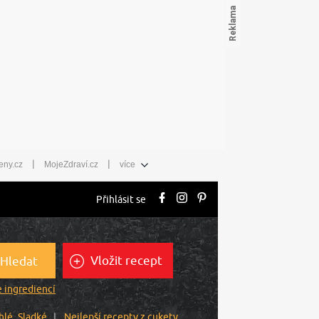
|
|
eny.cz
MojeZdraví.cz
více
Přihlásit se
Vložit recept
Hledat
 ingrediencí
hlé
Sladké
Nejlepší recepty z cukety