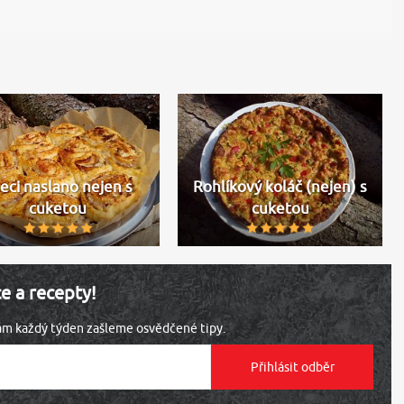
eci naslano nejen s
Rohlíkový koláč (nejen) s
cuketou
cuketou
ce a recepty!
vám každý týden zašleme osvědčené tipy.