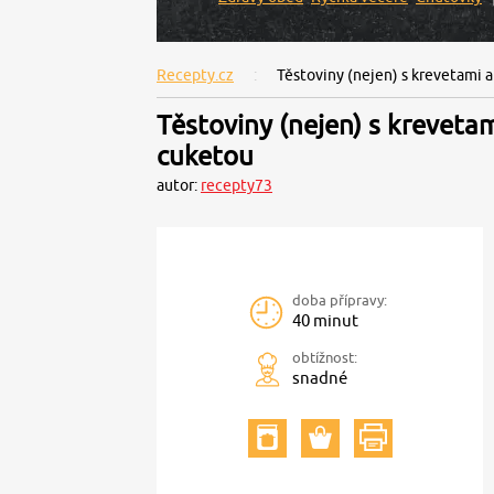
Recepty.cz
Těstoviny (nejen) s krevetami 
Těstoviny (nejen) s krevetam
cuketou
autor:
recepty73
doba přípravy:
40 minut
obtížnost:
snadné