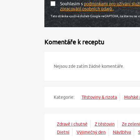
Souhlasím s
podmínkami pro užívání služ
zpracování osobních údajů
.
Tato stránka využívá služeb Google reCAPTCHA, na kterou se v
Komentáře k receptu
Nejsou zde zatím žádné komentáře.
Kategorie:
Těstoviny & rizota
Mořské 
Zdravě i chutně
Z těstovin
Ze zelen
Dietní
Výjimečný den
Návštěva