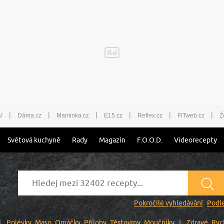
|
|
|
|
|
|
!
Dáma.cz
Maminka.cz
E15.cz
Reflex.cz
FITweb.cz
Ž
Světová kuchyně
Rady
Magazín
F.O.O.D.
Videorecepty
Pokročilé vyhledávání
Podle
Polévky
Maso
Omáčky
Přílohy
Těstoviny
Moučníky
Zdravé
Ryc