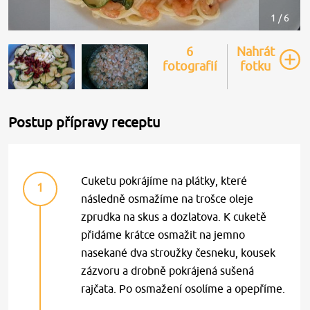
1 / 6
6
Nahrát
fotografií
fotku
Postup přípravy receptu
Cuketu pokrájíme na plátky, které
1
následně osmažíme na trošce oleje
zprudka na skus a dozlatova. K cuketě
přidáme krátce osmažit na jemno
nasekané dva stroužky česneku, kousek
zázvoru a drobně pokrájená sušená
rajčata. Po osmažení osolíme a opepříme.