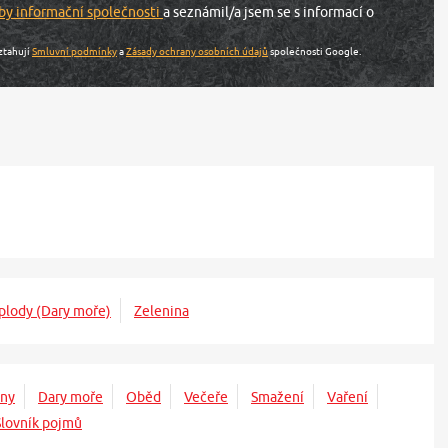
by informační společnosti
a seznámil/a jsem se s informací o
ztahují
Smluvní podmínky
a
Zásady ochrany osobních údajů
společnosti Google.
plody (Dary moře)
Zelenina
iny
Dary moře
Oběd
Večeře
Smažení
Vaření
Slovník pojmů