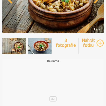
1 / 3
3
Nahrát
fotografie
fotku