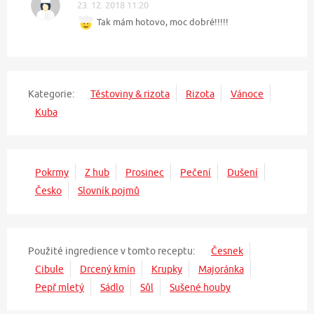
23. 12. 2018 11:20
Tak mám hotovo, moc dobré!!!!!
Kategorie:
Těstoviny & rizota
Rizota
Vánoce
Kuba
Pokrmy
Z hub
Prosinec
Pečení
Dušení
Česko
Slovník pojmů
Použité ingredience v tomto receptu:
Česnek
Cibule
Drcený kmín
Krupky
Majoránka
Pepř mletý
Sádlo
Sůl
Sušené houby