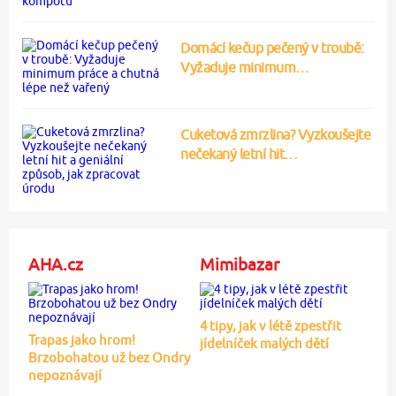
Domácí kečup pečený v troubě:
Vyžaduje minimum…
Cuketová zmrzlina? Vyzkoušejte
nečekaný letní hit…
AHA.cz
Mimibazar
4 tipy, jak v létě zpestřit
Trapas jako hrom!
jídelníček malých dětí
Brzobohatou už bez Ondry
nepoznávají