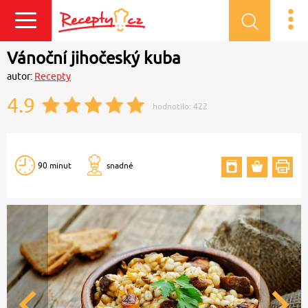
Přihlásit se
Vánoční jihočeský kuba
autor:
Recepty
4.9
hodnotilo:
422
90 minut
snadné