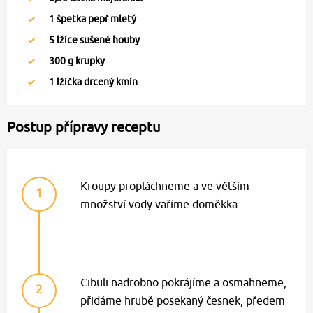
1
špetka pepř mletý
5
lžíce sušené houby
300
g krupky
1
lžička drcený kmín
Postup přípravy receptu
Kroupy propláchneme a ve větším
1
množství vody vaříme doměkka.
Cibuli nadrobno pokrájíme a osmahneme,
2
přidáme hrubě posekaný česnek, předem