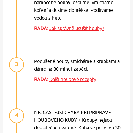
namočené houby, osolíme, vmícháme
koření a dusíme doměkka. Podlíváme
vodou z hub.
RADA:
Jak správně usušit houby?
Podušené houby smícháme s krupkami a
3
dáme na 30 minut zapéct.
RADA:
Další houbové recepty
NEJČASTĚJŠÍ CHYBY PŘI PŘÍPRAVĚ
4
HOUBOVÉHO KUBY: • Kroupy nejsou
dostatečně uvařené. Kuba se peče jen 30