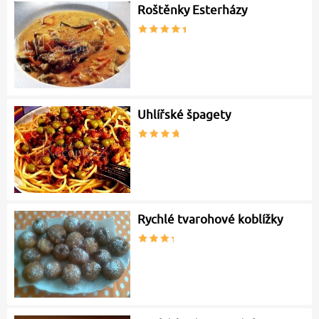
Roštěnky Esterházy
Uhlířské špagety
Rychlé tvarohové koblížky