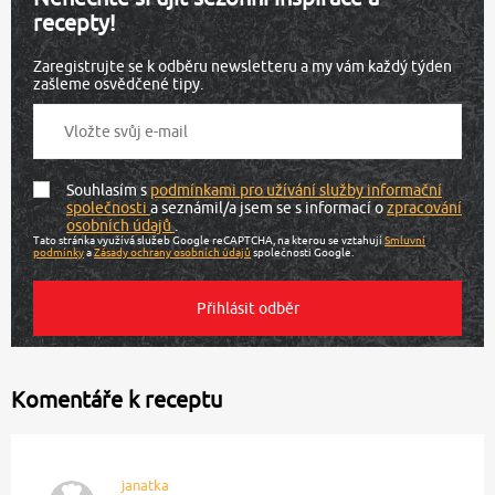
recepty!
Zaregistrujte se k odběru newsletteru a my vám každý týden
zašleme osvědčené tipy.
Souhlasím s
podmínkami pro užívání služby informační
společnosti
a seznámil/a jsem se s informací o
zpracování
osobních údajů
.
Tato stránka využívá služeb Google reCAPTCHA, na kterou se vztahují
Smluvní
podmínky
a
Zásady ochrany osobních údajů
společnosti Google.
Komentáře k receptu
janatka