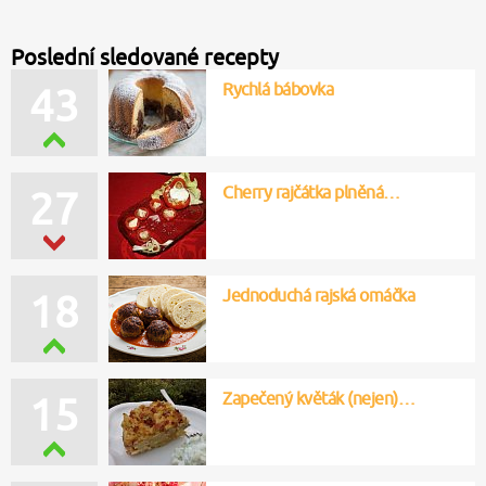
Poslední sledované recepty
Rychlá bábovka
43
Cherry rajčátka plněná…
27
Jednoduchá rajská omáčka
18
Zapečený květák (nejen)…
15