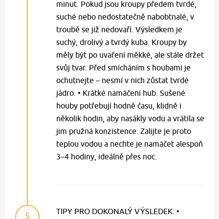
minut. Pokud jsou kroupy předem tvrdé,
suché nebo nedostatečně nabobtnalé, v
troubě se již nedovaří. Výsledkem je
suchý, drolivý a tvrdý kuba. Kroupy by
měly být po uvaření měkké, ale stále držet
svůj tvar. Před smícháním s houbami je
ochutnejte – nesmí v nich zůstat tvrdé
jádro. • Krátké namáčení hub. Sušené
houby potřebují hodně času, klidně i
několik hodin, aby nasákly vodu a vrátila se
jim pružná konzistence. Zalijte je proto
teplou vodou a nechte je namáčet alespoň
3–4 hodiny, ideálně přes noc.
TIPY PRO DOKONALÝ VÝSLEDEK: •
5