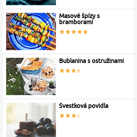
Masové špízy s
bramborami
Bublanina s ostružinami
Švestková povidla