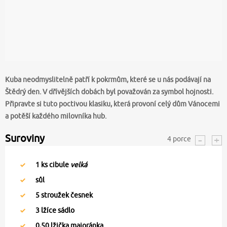
Kuba neodmyslitelně patří k pokrmům, které se u nás podávají na
Štědrý den. V dřívějších dobách byl považován za symbol hojnosti.
Připravte si tuto poctivou klasiku, která provoní celý dům Vánocemi
a potěší každého milovníka hub.
Suroviny
4
porce
1
ks cibule
velká
sůl
5
stroužek česnek
3
lžíce sádlo
0,50
lžička majoránka