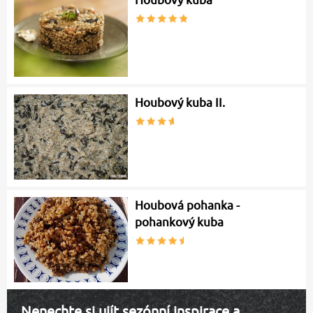
Houbový kuba
Houbový kuba II.
Houbová pohanka -
pohankový kuba
Nenechte si ujít sezónní inspirace a