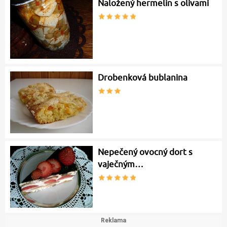
Naložený hermelín s olivami
Drobenková bublanina
Nepečený ovocný dort s
vaječným…