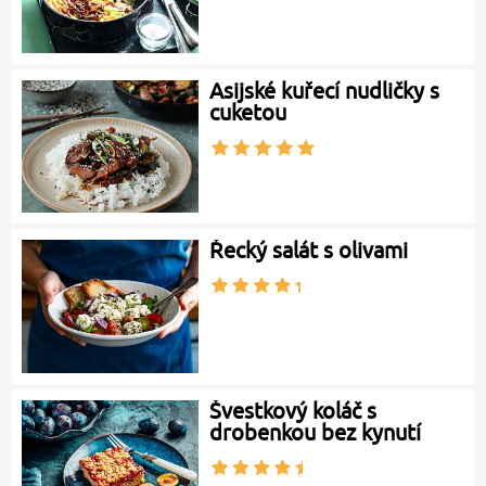
Asijské kuřecí nudličky s
cuketou
Řecký salát s olivami
Švestkový koláč s
drobenkou bez kynutí