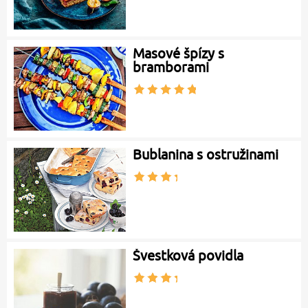
Masové špízy s
bramborami
Bublanina s ostružinami
Švestková povidla