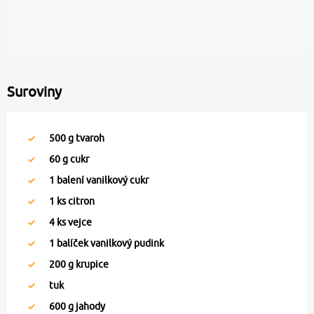
Suroviny
500
g tvaroh
60
g cukr
1
balení vanilkový cukr
1
ks citron
4
ks vejce
1
balíček vanilkový pudink
200
g krupice
tuk
600
g jahody