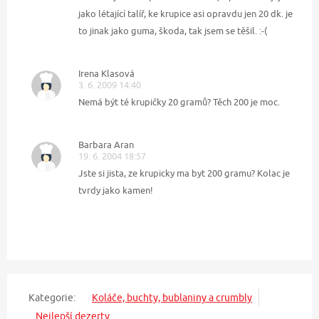
jako létající talíř, ke krupice asi opravdu jen 20 dk. je
to jinak jako guma, škoda, tak jsem se těšil. :-(
Irena Klasová
3. 6. 2009 14:40
Nemá být té krupičky 20 gramů? Těch 200 je moc.
Barbara Aran
19. 6. 2004 18:57
Jste si jista, ze krupicky ma byt 200 gramu? Kolac je
tvrdy jako kamen!
Kategorie:
Koláče, buchty, bublaniny a crumbly
Nejlepší dezerty