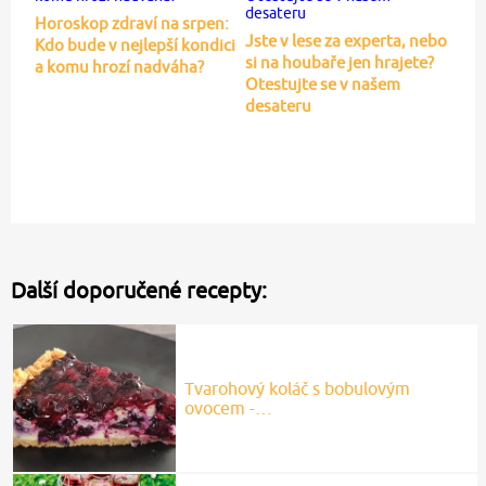
Horoskop zdraví na srpen:
Jste v lese za experta, nebo
Kdo bude v nejlepší kondici
si na houbaře jen hrajete?
a komu hrozí nadváha?
Otestujte se v našem
desateru
Další doporučené recepty:
Tvarohový koláč s bobulovým
ovocem -…