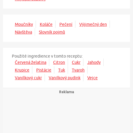
Moučníky
Koláče
Pečení
Výjimečný den
Návštěva
Slovník pojmů
Použité ingredience v tomto receptu:
Červená želatina
Citron
Cukr
Jahody
Krupice
Pistácie
Tuk
Tvaroh
Vanilkový cukr
Vanilkový pudink
Vejce