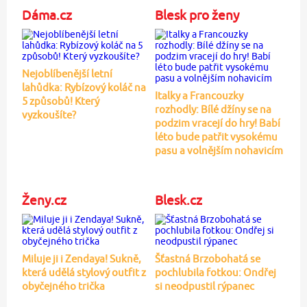
Dáma.cz
Blesk pro ženy
Nejoblíbenější letní
lahůdka: Rybízový koláč na
Italky a Francouzky
5 způsobů! Který
rozhodly: Bílé džíny se na
vyzkoušíte?
podzim vracejí do hry! Babí
léto bude patřit vysokému
pasu a volnějším nohavicím
Ženy.cz
Blesk.cz
Miluje ji i Zendaya! Sukně,
Šťastná Brzobohatá se
která udělá stylový outfit z
pochlubila fotkou: Ondřej
obyčejného trička
si neodpustil rýpanec