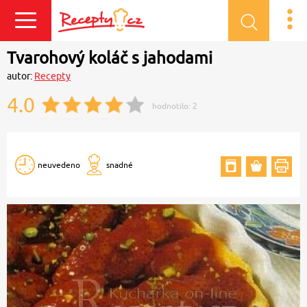
Přihlásit se
Tvarohový koláč s jahodami
autor:
Recepty
4.0
hodnotilo:
2
neuvedeno
snadné