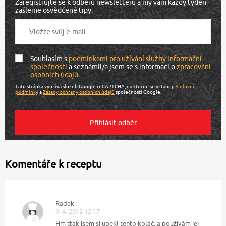
Zaregistrujte se k odběru newsletteru a my vám každý týden
zašleme osvědčené tipy.
Souhlasím s
podmínkami pro užívání služby informační
společnosti
a seznámil/a jsem se s informací o
zpracování
osobních údajů
.
Tato stránka využívá služeb Google reCAPTCHA, na kterou se vztahují
Smluvní
podmínky
a
Zásady ochrany osobních údajů
společnosti Google.
Komentáře k receptu
Radek
9. 4. 2012 12:17
Hm ttak jsem si upekl tento koláč, a používám jej