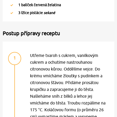
1
balíček červená želatina
3
lžíce pistácie
sekané
Postup přípravy receptu
Utřeme tvaroh s cukrem, vanilkovým
1
cukrem a ochutíme nastrouhanou
citronovou kůrou. Oddělíme vejce. Do
krému vmícháme žloutky s pudinkem a
citronovou šťávou. Přidáme prosátou
krupičku a zapracujeme ji do těsta.
Našleháme sníh z bílků a lehce jej
vmícháme do těsta. Troubu rozpálíme na
175 °C. Koláčovou formu (o průměru 26
cm) vymastíme máslem a vysypeme