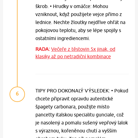
škrob. • Hrudky v omáčce: Mohou
vzniknout, když použijete vejce přímo z
lednice. Nechte žloutky nejdříve ohřát na
pokojovou teplotu, aby se lépe spojily s
ostatními ingrediencemi.
RADA:
Večeře z těstovin 5x jinak, od
klasiky až po netradiční kombinace
TIPY PRO DOKONALÝ VÝSLEDEK: • Pokud
6
chcete připravit opravdu autentické
špagety carbonara, použijte místo
pancetty italskou specialitu gunciale, což
je nasolený a pomalu sušený vepřový lalok
s výraznou, kořeněnou chutí a vyšším