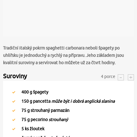
Tradiční italský pokrm spaghetti carbonara neboli špagety po
uhlířsku je jednoduchý a rychlý na přípravu. Jeho základem jsou
kvalitní suroviny a servírovat ho můžete už za čtvrt hodiny.
Suroviny
4
porce
400
g špagety
150
g pancetta
může být i dobrá anglická slanina
75
g strouhaný parmazán
75
g pecorino
strouhaný
5
ks žloutek