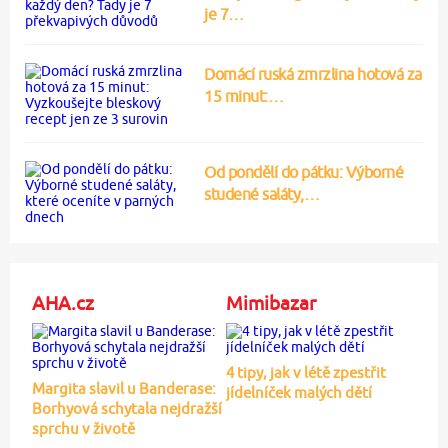
je 7…
Domácí ruská zmrzlina hotová za
15 minut:…
Od pondělí do pátku: Výborné
studené saláty,…
AHA.cz
Mimibazar
4 tipy, jak v létě zpestřit
Margita slavil u Banderase:
jídelníček malých dětí
Borhyová schytala nejdražší
sprchu v životě