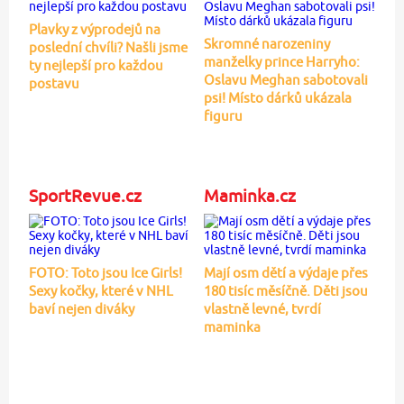
Plavky z výprodejů na
Skromné narozeniny
poslední chvíli? Našli jsme
manželky prince Harryho:
ty nejlepší pro každou
Oslavu Meghan sabotovali
postavu
psi! Místo dárků ukázala
figuru
SportRevue.cz
Maminka.cz
FOTO: Toto jsou Ice Girls!
Mají osm dětí a výdaje přes
Sexy kočky, které v NHL
180 tisíc měsíčně. Děti jsou
baví nejen diváky
vlastně levné, tvrdí
maminka