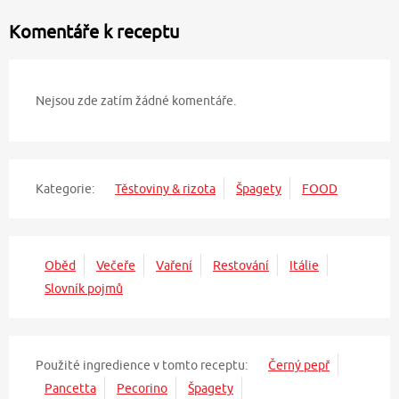
Komentáře k receptu
Nejsou zde zatím žádné komentáře.
Kategorie:
Těstoviny & rizota
Špagety
FOOD
Oběd
Večeře
Vaření
Restování
Itálie
Slovník pojmů
Použité ingredience v tomto receptu:
Černý pepř
Pancetta
Pecorino
Špagety