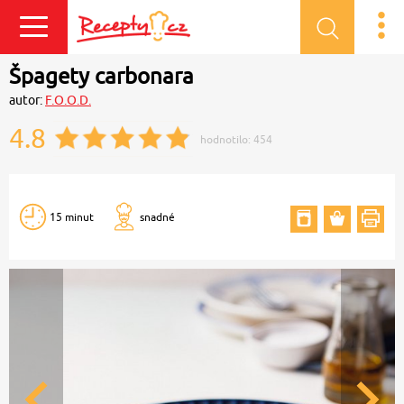
Přihlásit se
Špagety carbonara
autor:
F.O.O.D.
4.8
hodnotilo:
454
15 minut
snadné