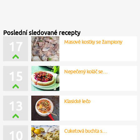
Poslední sledované recepty
Masové kostky se žampiony
17
Nepečený koláč se…
15
Klasické lečo
13
Cuketová buchta s…
10