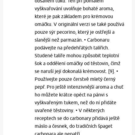
obsahem tuku. Ten při pomalém
vyškvařování uvolňuje bohaté aroma,
které je pak základem pro krémovou
omáčku. V originální verzi se také používá
pouze sýr pecorino, který je ostřejší a
slanější než parmazán. • Carbonaru
podávejte na předehřátých talířích.
Studené talíře mohou způsobit teplotní
šok a oddělení omáčky od těstovin, čímž
se naruší její dokonalá krémovost. [9]. •
Používejte pouze čerstvě mletý černý
pepř. Pro ještě intenzivnější aroma a chuť
ho můžete krátce opéct na pánvi s
vyškvařeným tukem, než do ní přidáte
uvařené těstoviny. • V některých
receptech se do carbonary přidává ještě
máslo a česnek, do tradičních špaget
carbonara ale nepatří.