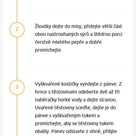
Žloutky dejte do mísy, přidejte větší část
2
obou nastrouhaných sýrů a štědrou porci
čerstvě mletého pepře a dobře
promíchejte.
Vyškvařené kostičky vyndejte z pánve. Z
3
hrnce s těstovinami odeberte dvě až tři
naběračky horké vody a dejte stranou.
Uvařené těstoviny sceďte, dejte je do
pánve s vyškvařeným tukem a
promíchejte, aby se těstoviny tukem
obalily. Pánev odstavte z ohně, přilijte