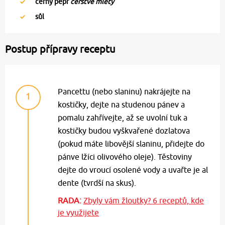
černý pepř
čerstvě mletý
sůl
Postup přípravy receptu
Pancettu (nebo slaninu) nakrájejte na
1
kostičky, dejte na studenou pánev a
pomalu zahřívejte, až se uvolní tuk a
kostičky budou vyškvařené dozlatova
(pokud máte libovější slaninu, přidejte do
pánve lžíci olivového oleje). Těstoviny
dejte do vroucí osolené vody a uvařte je al
dente (tvrdší na skus).
RADA:
Zbyly vám žloutky? 6 receptů, kde
je využijete