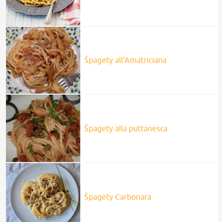
Špagety all'Amatriciana
Špagety alla puttanesca
Špagety Carbonara