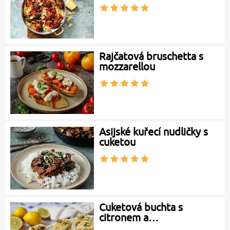
Rajčatová bruschetta s
mozzarellou
Asijské kuřecí nudličky s
cuketou
Cuketová buchta s
citronem a…