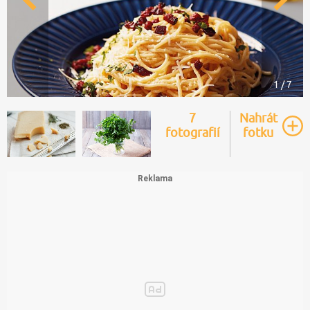
1 / 7
7
Nahrát
fotografií
fotku