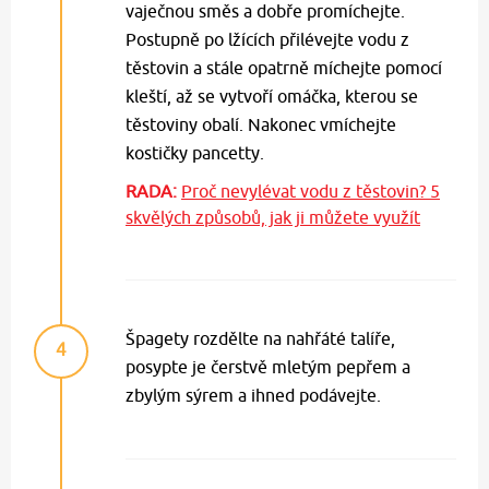
vaječnou směs a dobře promíchejte.
Postupně po lžících přilévejte vodu z
těstovin a stále opatrně míchejte pomocí
kleští, až se vytvoří omáčka, kterou se
těstoviny obalí. Nakonec vmíchejte
kostičky pancetty.
RADA:
Proč nevylévat vodu z těstovin? 5
skvělých způsobů, jak ji můžete využít
Špagety rozdělte na nahřáté talíře,
4
posypte je čerstvě mletým pepřem a
zbylým sýrem a ihned podávejte.