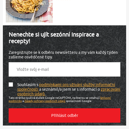
Nenechte si ujít sezónní inspirace a
recepty!
Zaregistrujte se k odběru newsletteru a my vám každý týden
zašleme osvědčené tipy.
Souhlasím s
podmínkami pro užívání služby informační
společnosti
a seznámil/a jsem se s informací o
zpracování
osobních údajů
.
Tato stránka využívá služeb Google reCAPTCHA, na kterou se vztahují
Smluvní
podmínky
a
Zásady ochrany osobních údajů
společnosti Google.