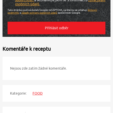
osobních údajů
.
Tato stránka využívá služeb Google reCAPTCHA, na kterou se vztahují
Smluvní
podmínky
a
Zásady ochrany osobních údajů
společnosti Google.
Komentáře k receptu
Nejsou zde zatím žádné komentáře.
Kategorie:
FOOD