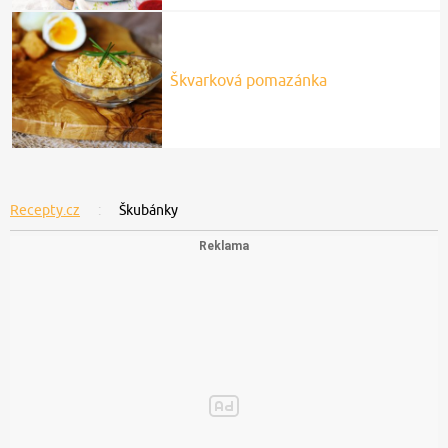
Škvarková pomazánka
Recepty.cz
Škubánky