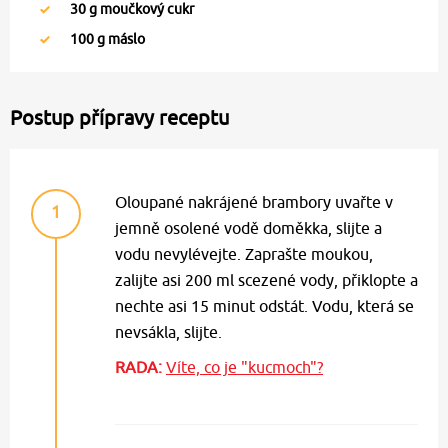
30
g moučkový cukr
100
g máslo
Postup přípravy receptu
Oloupané nakrájené brambory uvařte v
1
jemně osolené vodě doměkka, slijte a
vodu nevylévejte. Zaprašte moukou,
zalijte asi 200 ml scezené vody, přiklopte a
nechte asi 15 minut odstát. Vodu, která se
nevsákla, slijte.
RADA:
Víte, co je "kucmoch"?