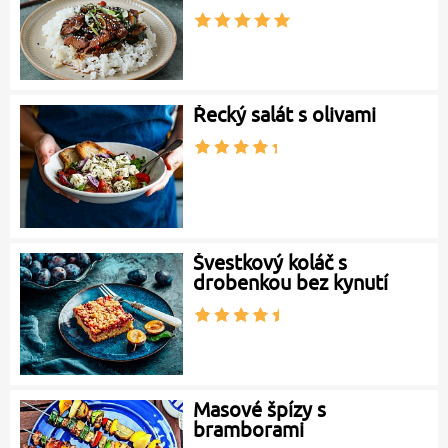
Řecký salát s olivami
Švestkový koláč s
drobenkou bez kynutí
Masové špízy s
bramborami