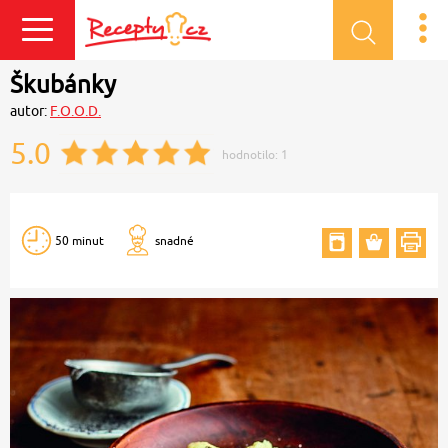
Přihlásit se
Škubánky
autor:
F.O.O.D.
5.0
hodnotilo:
1
50 minut
snadné