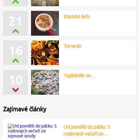
Klasické lečo
21
Turnedo
16
Tagliatelle se…
10
Zajímavé články
Od pondělí do pátku: 5
rodinných večeří ze…