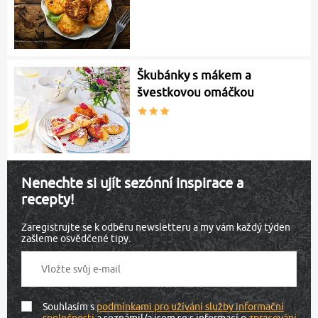
Škubánky s mákem a
švestkovou omáčkou
Nenechte si ujít sezónní inspirace a
recepty!
Zaregistrujte se k odběru newsletteru a my vám každý týden
zašleme osvědčené tipy.
Souhlasím s
podmínkami pro užívání služby informační
společnosti
a seznámil/a jsem se s informací o
zpracování