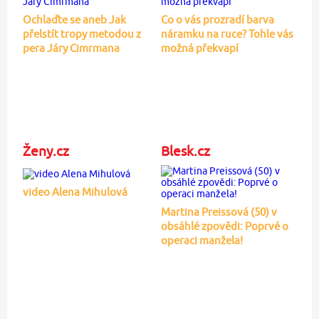
Ochlaďte se aneb Jak
Co o vás prozradí barva
přelstít tropy metodou z
náramku na ruce? Tohle vás
pera Járy Cimrmana
možná překvapí
Ženy.cz
Blesk.cz
video Alena Mihulová
Martina Preissová (50) v
obsáhlé zpovědi: Poprvé o
operaci manžela!