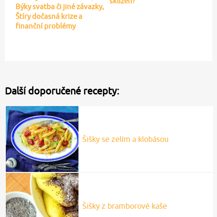
sklizeň?
Býky svatba či jiné závazky,
Štíry dočasná krize a
finanční problémy
Další doporučené recepty:
Šišky se zelím a klobásou
Šišky z bramborové kaše