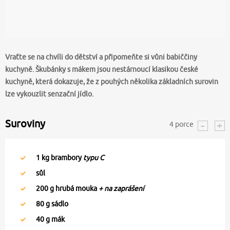
Vraťte se na chvíli do dětství a připomeňte si vůni babiččiny
kuchyně. Škubánky s mákem jsou nestárnoucí klasikou české
kuchyně, která dokazuje, že z pouhých několika základních surovin
lze vykouzlit senzační jídlo.
Suroviny
4
porce
1
kg brambory
typu C
sůl
200
g hrubá mouka
+ na zaprášení
80
g sádlo
40
g mák