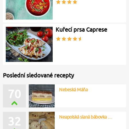
Kuřecí prsa Caprese
Poslední sledované recepty
Nebeská Máňa
70
Neapolská slaná bábovka …
32