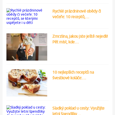
Rychlé prázdninové obědy či
večeře: 10 receptů,…
Zmrzlina, jakou jste ještě nejedli!
Pět míst, kde…
10 nejlepších receptů na
švestkové koláče:…
Sladký poklad u cesty: Využijte
letní špendlíky…